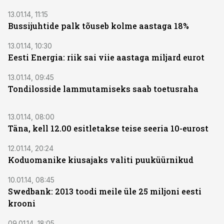
13.01.14, 11:15
Bussijuhtide palk tõuseb kolme aastaga 18%
13.01.14, 10:30
Eesti Energia: riik sai viie aastaga miljard eurot
13.01.14, 09:45
Tondilosside lammutamiseks saab toetusraha
13.01.14, 08:00
Täna, kell 12.00 esitletakse teise seeria 10-eurost
12.01.14, 20:24
Koduomanike kiusajaks valiti puuküürnikud
10.01.14, 08:45
Swedbank: 2013 toodi meile üle 25 miljoni eesti
krooni
09.01.14, 18:05