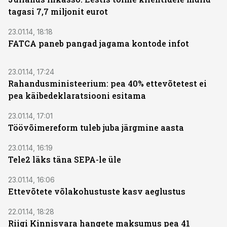
tagasi 7,7 miljonit eurot
23.01.14, 18:18
FATCA paneb pangad jagama kontode infot
23.01.14, 17:24
Rahandusministeerium: pea 40% ettevõtetest ei
pea käibedeklaratsiooni esitama
23.01.14, 17:01
Töövõimereform tuleb juba järgmine aasta
23.01.14, 16:19
Tele2 läks täna SEPA-le üle
23.01.14, 16:06
Ettevõtete võlakohustuste kasv aeglustus
22.01.14, 18:28
Riigi Kinnisvara hangete maksumus pea 41