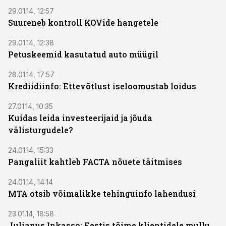
29.01.14, 12:57
Suureneb kontroll KOVide hangetele
29.01.14, 12:38
Petuskeemid kasutatud auto müügil
28.01.14, 17:57
Krediidiinfo: Ettevõtlust iseloomustab loidus
27.01.14, 10:35
Kuidas leida investeerijaid ja jõuda
välisturgudele?
24.01.14, 15:33
Pangaliit kahtleb FACTA nõuete täitmises
24.01.14, 14:14
MTA otsib võimalikke tehinguinfo lahendusi
23.01.14, 18:58
Julianus Inkasso: Eestis tõime klientidele mullu