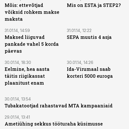
Mõis: ettevõtjad
Mis on ESTA ja STEP2?
võiksid rohkem makse
maksta
31.01.14, 14:59
31.01.14, 12:22
Maksed liiguvad
SEPA muutis 4 asja
pankade vahel 5 korda
päevas
30.01.14, 18:30
30.01.14, 14:26
Eelmine, hea aasta
Ida-Virumaal saab
täitis riigikassat
korteri 5000 euroga
plaanitust enam
30.01.14, 13:54
Tubakatootjad rahastavad MTA kampaaniaid
29.01.14, 13:41
Ametiühing sekkus tööturaha küsimusse