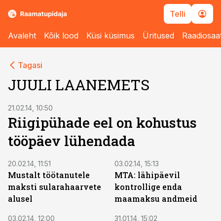
Telli
Avaleht
Kõik lood
Küsi küsimus
Üritused
Raadiosaa
Tagasi
JUULI LAANEMETS
21.02.14, 10:50
Riigipühade eel on kohustus
tööpäev lühendada
20.02.14, 11:51
03.02.14, 15:13
Mustalt töötanutele
MTA: lähipäevil
maksti sularahaarvete
kontrollige enda
alusel
maamaksu andmeid
03.02.14, 12:00
31.01.14, 15:02