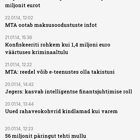
miljonit eurot
22.01.14, 12:02
MTA ootab maksusoodustuste infot
21.01.14, 15:36
Konfiskeeriti rohkem kui 1,4 miljoni euro
väärtuses kriminaaltulu
21.01.14, 12:22
MTA: reedel võib e-teenustes olla takistusi
20.01.14, 14:42
Jegers: kasvab intelligentse finantsjuhtimise roll
20.01.14, 13:44
Uued rahaveokohvrid kindlamad kui varem
20.01.14, 12:23
56 miljonit päringut tehti mullu