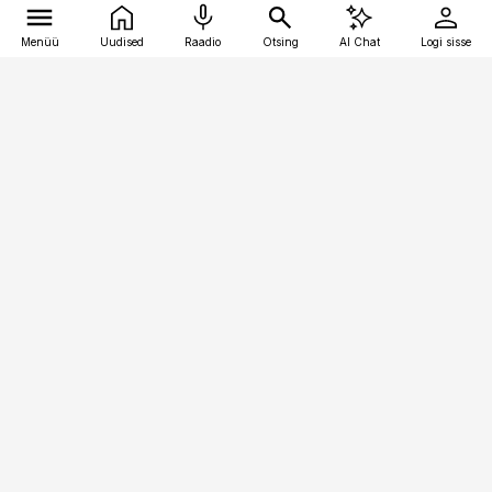
Menüü
Uudised
Raadio
Otsing
AI Chat
Logi sisse
Vana-Lõuna 39/1, 19094 Tallinn
(+372) 667 0111
raamatupidaja@raamatupidaja.ee
Telli
Reklaam
Firmast
Sisu kasutamisõigused
Ajakirjaniku
eetikakoodeks
Üldtingimused
Privaatsustingimused
Küpsiste poliitika
KKK
Eesti Meediaettevõtete
Eelistuste haldamine
Liit