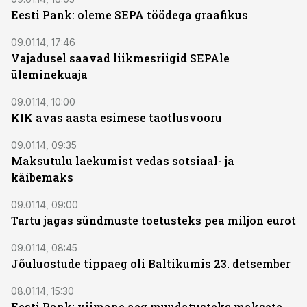
Eesti Pank: oleme SEPA töödega graafikus
09.01.14, 17:46
Vajadusel saavad liikmesriigid SEPAle
üleminekuaja
09.01.14, 10:00
KIK avas aasta esimese taotlusvooru
09.01.14, 09:35
Maksutulu laekumist vedas sotsiaal- ja
käibemaks
09.01.14, 09:00
Tartu jagas sündmuste toetusteks pea miljon eurot
09.01.14, 08:45
Jõuluostude tippaeg oli Baltikumis 23. detsember
08.01.14, 15:30
Eesti Pank: viimane aeg muudatusteks maksete