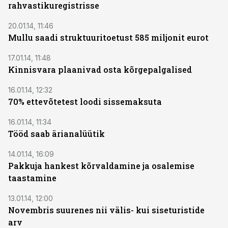
rahvastikuregistrisse
20.01.14, 11:46
Mullu saadi struktuuritoetust 585 miljonit eurot
17.01.14, 11:48
Kinnisvara plaanivad osta kõrgepalgalised
16.01.14, 12:32
70% ettevõtetest loodi sissemaksuta
16.01.14, 11:34
Tööd saab ärianalüütik
14.01.14, 16:09
Pakkuja hankest kõrvaldamine ja osalemise
taastamine
13.01.14, 12:00
Novembris suurenes nii välis- kui siseturistide
arv