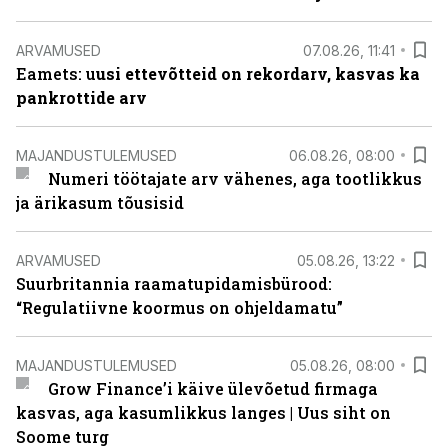
ARVAMUSED
07.08.26, 11:41
Eamets: u
usi ettevõtteid on rekordarv, kasvas ka
pankrottide arv
MAJANDUSTULEMUSED
06.08.26, 08:00
Numeri töötajate arv vähenes, aga tootlikkus
ja ärikasum tõusisid
ARVAMUSED
05.08.26, 13:22
Suurbritannia raamatupidamisbürood:
“Regulatiivne koormus on ohjeldamatu”
MAJANDUSTULEMUSED
05.08.26, 08:00
Grow Finance’i käive ülevõetud firmaga
kasvas, aga kasumlikkus langes | Uus siht on
Soome turg