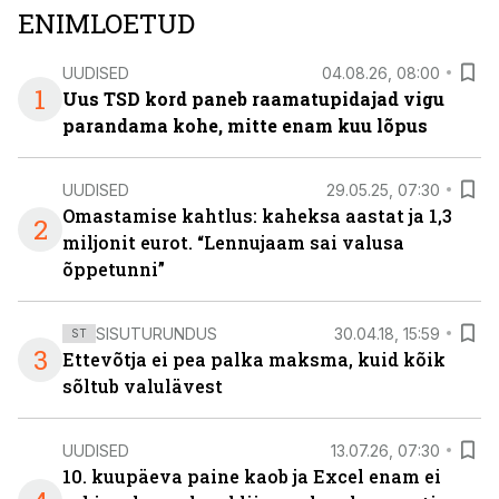
ENIMLOETUD
UUDISED
04.08.26, 08:00
1
Uus TSD kord paneb raamatupidajad vigu
parandama kohe, mitte enam kuu lõpus
UUDISED
29.05.25, 07:30
Omastamise kahtlus: kaheksa aastat ja 1,3
2
miljonit eurot. “Lennujaam sai valusa
õppetunni”
SISUTURUNDUS
30.04.18, 15:59
ST
3
Ettevõtja ei pea palka maksma, kuid kõik
sõltub valulävest
UUDISED
13.07.26, 07:30
10. kuupäeva paine kaob ja Excel enam ei