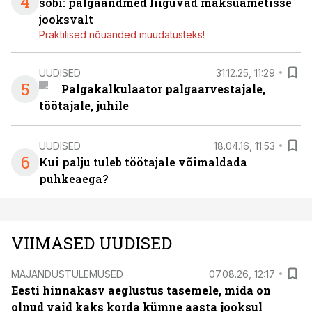
4
sobi: palgaandmed liiguvad maksuametisse
jooksvalt
Praktilised nõuanded muudatusteks!
UUDISED
31.12.25, 11:29
5
Palgakalkulaator palgaarvestajale,
töötajale, juhile
UUDISED
18.04.16, 11:53
6
Kui palju tuleb töötajale võimaldada
puhkeaega?
VIIMASED UUDISED
MAJANDUSTULEMUSED
07.08.26, 12:17
Eesti hinnakasv aeglustus tasemele, mida on
olnud vaid kaks korda kümne aasta jooksul