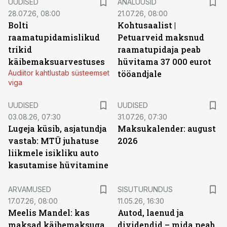
UUDISED
ANALÜÜSID
28.07.26, 08:00
21.07.26, 08:00
Bolti
Kohtusaalist
|
raamatupidamislikud
Petuarveid maksnud
trikid
raamatupidaja peab
käibemaksuarvestuses
hüvitama 37 000 eurot
Audiitor kahtlustab süsteemset
tööandjale
viga
UUDISED
UUDISED
03.08.26, 07:30
31.07.26, 07:30
Lugeja küsib, asjatundja
Maksukalender: august
vastab: MTÜ juhatuse
2026
liikmele isikliku auto
kasutamise hüvitamine
ST
ARVAMUSED
SISUTURUNDUS
17.07.26, 08:00
11.05.26, 16:30
Meelis Mandel: kas
Autod, laenud ja
maksad käibemaksuga
dividendid – mida peab