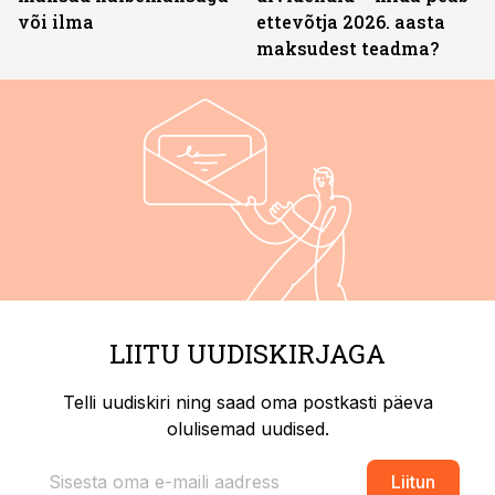
või ilma
ettevõtja 2026. aasta
maksudest teadma?
LIITU UUDISKIRJAGA
Telli uudiskiri ning saad oma postkasti päeva
olulisemad uudised.
Liitun