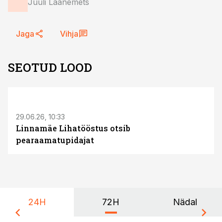
Juuli Laanemets
Jaga
Vihja
SEOTUD LOOD
ST
29.06.26, 10:33
Linnamäe Lihatööstus otsib
pearaamatupidajat
24H
72H
Nädal