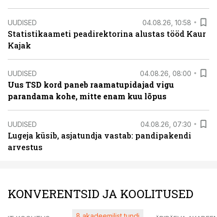
UUDISED
04.08.26, 10:58
Statistikaameti peadirektorina alustas tööd Kaur
Kajak
UUDISED
04.08.26, 08:00
Uus TSD kord paneb raamatupidajad vigu
parandama kohe, mitte enam kuu lõpus
UUDISED
04.08.26, 07:30
Lugeja küsib, asjatundja vastab: pandipakendi
arvestus
KONVERENTSID JA KOOLITUSED
8 akadeemilist tundi