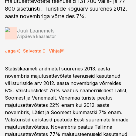
majutusettevõtete teenuseid 131 700 välis- ja 77
800 siseturisti . Turistide koguarv suurenes 2012.
aasta novembriga võrreldes 7%.
Juuli Laanemets
Äripäeva kaasautor
Jaga
Salvesta
Vihja
Statistikaameti andmetel suurenes 2013. aasta
novembris majutusettevõtete teenuseid kasutanud
välisturistide arv 2012. aasta novembriga võrreldes
8%. Välisturistidest 76% saabus naaberriikidest Lätist,
Soomest ja Venemaalt. Venemaa turiste peatus
majutusettevõtetes 22% enam kui 2012. aasta
novembris, Lätist ja Soomest kummastki 7% enam.
Välisturistid eelistasid peatuda Eesti suuremate linnade
majutusettevõtetes. Novembris peatus Tallinna
majutusettevõtetes 77% majutusteenuseid kasutanud