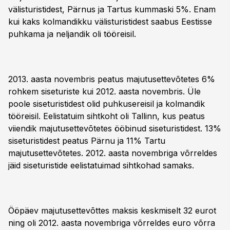
välisturistidest, Pärnus ja Tartus kummaski 5%. Enam
kui kaks kolmandikku välisturistidest saabus Eestisse
puhkama ja neljandik oli tööreisil.
2013. aasta novembris peatus majutusettevõtetes 6%
rohkem siseturiste kui 2012. aasta novembris. Üle
poole siseturistidest olid puhkusereisil ja kolmandik
tööreisil. Eelistatuim sihtkoht oli Tallinn, kus peatus
viiendik majutusettevõtetes ööbinud siseturistidest. 13%
siseturistidest peatus Pärnu ja 11% Tartu
majutusettevõtetes. 2012. aasta novembriga võrreldes
jäid siseturistide eelistatuimad sihtkohad samaks.
Ööpäev majutusettevõttes maksis keskmiselt 32 eurot
ning oli 2012. aasta novembriga võrreldes euro võrra