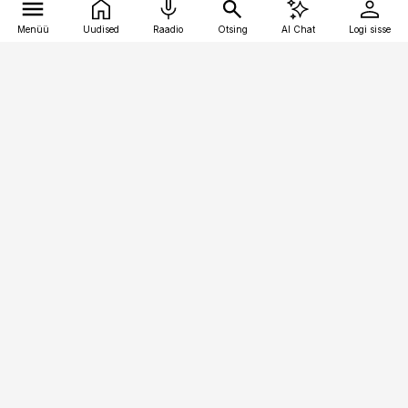
Menüü
Uudised
Raadio
Otsing
AI Chat
Logi sisse
Vana-Lõuna 39/1, 19094 Tallinn
(+372) 667 0111
raamatupidaja@raamatupidaja.ee
Telli
Reklaam
Firmast
Sisu kasutamisõigused
Ajakirjaniku
eetikakoodeks
Üldtingimused
Privaatsustingimused
Küpsiste poliitika
KKK
Eesti Meediaettevõtete
Eelistuste haldamine
Liit