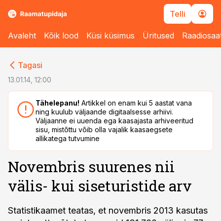
Telli
Avaleht
Kõik lood
Küsi küsimus
Üritused
Raadiosaa
cebook
cebook
Tagasi
Twitter)
Twitter)
13.01.14, 12:00
kedIn
kedIn
Tähelepanu!
Artikkel on enam kui 5 aastat vana
ning kuulub väljaande digitaalsesse arhiivi.
ail
ail
Väljaanne ei uuenda ega kaasajasta arhiveeritud
sisu, mistõttu võib olla vajalik kaasaegsete
k
k
allikatega tutvumine
Novembris suurenes nii
välis- kui siseturistide arv
Statistikaamet teatas, et novembris 2013 kasutas