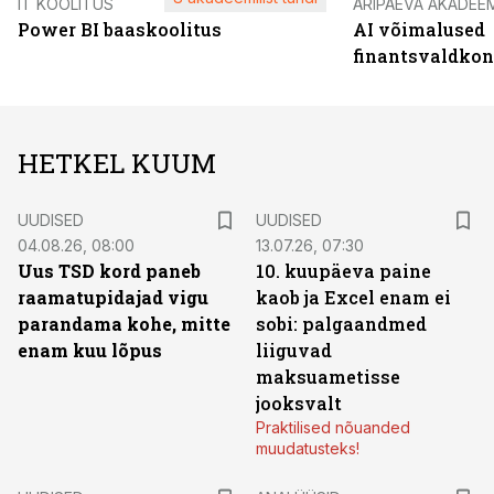
IT KOOLITUS
ÄRIPÄEVA AKADEE
Power BI baaskoolitus
AI võimalused
finantsvaldko
HETKEL KUUM
UUDISED
UUDISED
04.08.26, 08:00
13.07.26, 07:30
Uus TSD kord paneb
10. kuupäeva paine
raamatupidajad vigu
kaob ja Excel enam ei
parandama kohe, mitte
sobi: palgaandmed
enam kuu lõpus
liiguvad
maksuametisse
jooksvalt
Praktilised nõuanded
muudatusteks!