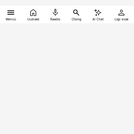
Menüü
Uudised
Raadio
Otsing
AI Chat
Logi sisse
Vana-Lõuna 39/1, 19094 Tallinn
(+372) 667 0111
raamatupidaja@raamatupidaja.ee
Telli
Reklaam
Firmast
Sisu kasutamisõigused
Ajakirjaniku
eetikakoodeks
Üldtingimused
Privaatsustingimused
Küpsiste poliitika
KKK
Eesti Meediaettevõtete
Eelistuste haldamine