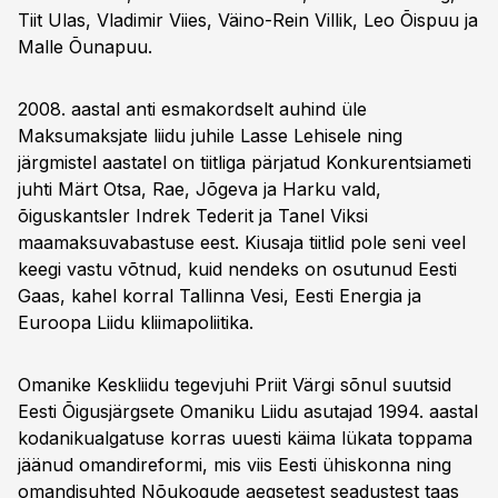
Tiit Ulas, Vladimir Viies, Väino-Rein Villik, Leo Õispuu ja
Malle Õunapuu.
2008. aastal anti esmakordselt auhind üle
Maksumaksjate liidu juhile Lasse Lehisele ning
järgmistel aastatel on tiitliga pärjatud Konkurentsiameti
juhti Märt Otsa, Rae, Jõgeva ja Harku vald,
õiguskantsler Indrek Tederit ja Tanel Viksi
maamaksuvabastuse eest. Kiusaja tiitlid pole seni veel
keegi vastu võtnud, kuid nendeks on osutunud Eesti
Gaas, kahel korral Tallinna Vesi, Eesti Energia ja
Euroopa Liidu kliimapoliitika.
Omanike Keskliidu tegevjuhi Priit Värgi sõnul suutsid
Eesti Õigusjärgsete Omaniku Liidu asutajad 1994. aastal
kodanikualgatuse korras uuesti käima lükata toppama
jäänud omandireformi, mis viis Eesti ühiskonna ning
omandisuhted Nõukogude aegsetest seadustest taas