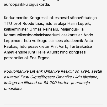
euroopalikku õiguskorda.
Koduomanike Kongressil oli esinesid sõnavõttudega
TTÜ prof Roode Liias, liidu asutaja Harri Leppik,
kaitseminister Urmas Reinsalu, Majandus- ja
Kommunikatsiooniministeeriumi asekantsler Ando
Leppiman, liidu volikogu esimees akadeemik Anto
Raukas, liidu peasekretär Priit Värk, Tarbijakaitse
Ameti endine juht Helle Aruniit ning kongressi
patrooniks oli Ene Ergma.
Koduomanike Liit ehk Omanike Keskliit on 1994. aastal
asutatud Eesti Õigusjärgsete Omanike Liidu järglane,
kellega on liitunud ca 64 200 korter- ja eramaja
omanikku.