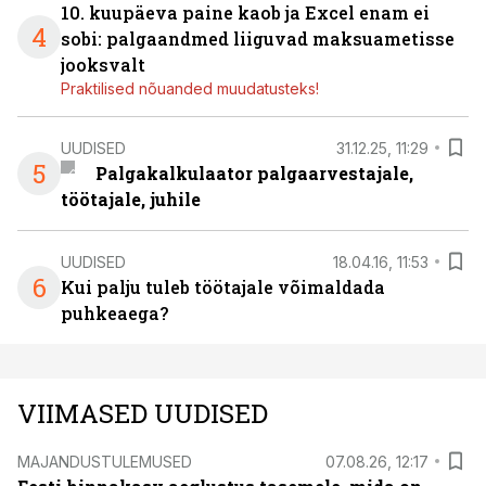
10. kuupäeva paine kaob ja Excel enam ei
4
sobi: palgaandmed liiguvad maksuametisse
jooksvalt
Praktilised nõuanded muudatusteks!
UUDISED
31.12.25, 11:29
5
Palgakalkulaator palgaarvestajale,
töötajale, juhile
UUDISED
18.04.16, 11:53
6
Kui palju tuleb töötajale võimaldada
puhkeaega?
VIIMASED UUDISED
MAJANDUSTULEMUSED
07.08.26, 12:17