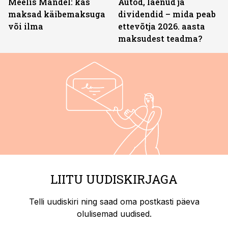
Meelis Mandel: kas
Autod, laenud ja
maksad käibemaksuga
dividendid – mida peab
või ilma
ettevõtja 2026. aasta
maksudest teadma?
LIITU UUDISKIRJAGA
Telli uudiskiri ning saad oma postkasti päeva
olulisemad uudised.