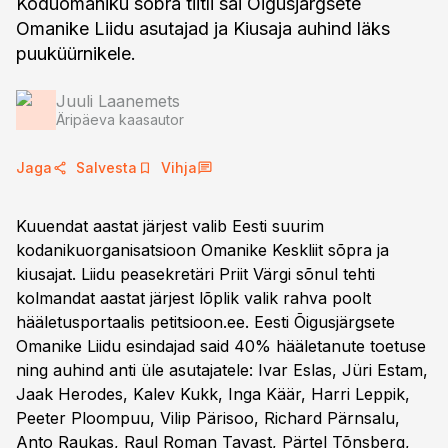
Koduomaniku sõbra tiitli sai Õigusjärgsete
Omanike Liidu asutajad ja Kiusaja auhind läks
puuküürnikele.
Juuli Laanemets
Äripäeva kaasautor
Jaga
Salvesta
Vihja
Kuuendat aastat järjest valib Eesti suurim
kodanikuorganisatsioon Omanike Keskliit sõpra ja
kiusajat. Liidu peasekretäri Priit Värgi sõnul tehti
kolmandat aastat järjest lõplik valik rahva poolt
hääletusportaalis petitsioon.ee. Eesti Õigusjärgsete
Omanike Liidu esindajad said 40% hääletanute toetuse
ning auhind anti üle asutajatele: Ivar Eslas, Jüri Estam,
Jaak Herodes, Kalev Kukk, Inga Käär, Harri Leppik,
Peeter Ploompuu, Vilip Pärisoo, Richard Pärnsalu,
Anto Raukas, Raul Roman Tavast, Pärtel Tõnsberg,