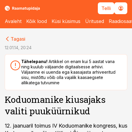
Telli
Avaleht
Kõik lood
Küsi küsimus
Üritused
Raadiosaa
cebook
cebook
Tagasi
Twitter)
Twitter)
12.01.14, 20:24
kedIn
kedIn
Tähelepanu!
Artikkel on enam kui 5 aastat vana
ning kuulub väljaande digitaalsesse arhiivi.
ail
ail
Väljaanne ei uuenda ega kaasajasta arhiveeritud
sisu, mistõttu võib olla vajalik kaasaegsete
k
k
allikatega tutvumine
Koduomanike kiusajaks
valiti puuküürnikud
12. jaanuaril toimus IV Koduomanike kongress, kus