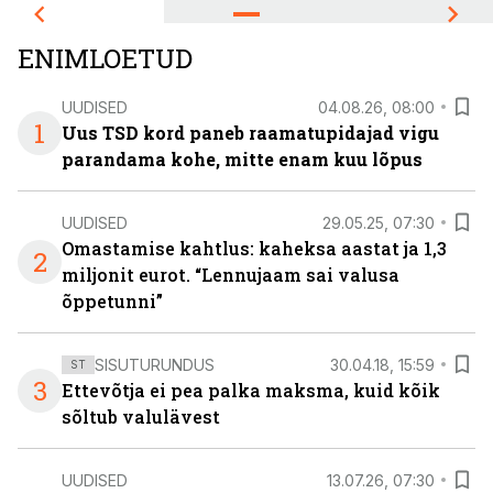
ENIMLOETUD
UUDISED
04.08.26, 08:00
1
Uus TSD kord paneb raamatupidajad vigu
parandama kohe, mitte enam kuu lõpus
UUDISED
29.05.25, 07:30
Omastamise kahtlus: kaheksa aastat ja 1,3
2
miljonit eurot. “Lennujaam sai valusa
õppetunni”
SISUTURUNDUS
30.04.18, 15:59
ST
3
Ettevõtja ei pea palka maksma, kuid kõik
sõltub valulävest
UUDISED
13.07.26, 07:30