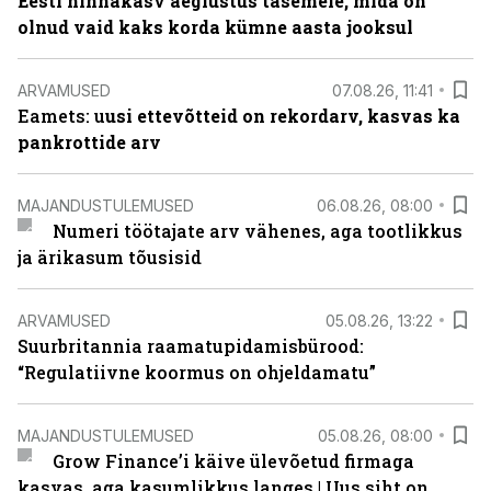
Eesti hinnakasv aeglustus tasemele, mida on
olnud vaid kaks korda kümne aasta jooksul
ARVAMUSED
07.08.26, 11:41
Eamets: u
usi ettevõtteid on rekordarv, kasvas ka
pankrottide arv
MAJANDUSTULEMUSED
06.08.26, 08:00
Numeri töötajate arv vähenes, aga tootlikkus
ja ärikasum tõusisid
ARVAMUSED
05.08.26, 13:22
Suurbritannia raamatupidamisbürood:
“Regulatiivne koormus on ohjeldamatu”
MAJANDUSTULEMUSED
05.08.26, 08:00
Grow Finance’i käive ülevõetud firmaga
kasvas, aga kasumlikkus langes | Uus siht on