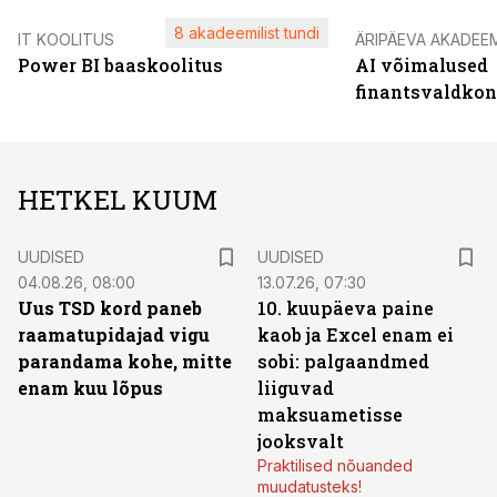
8 akadeemilist tundi
IT KOOLITUS
ÄRIPÄEVA AKADEE
Power BI baaskoolitus
AI võimalused
finantsvaldko
HETKEL KUUM
UUDISED
UUDISED
04.08.26, 08:00
13.07.26, 07:30
Uus TSD kord paneb
10. kuupäeva paine
raamatupidajad vigu
kaob ja Excel enam ei
parandama kohe, mitte
sobi: palgaandmed
enam kuu lõpus
liiguvad
maksuametisse
jooksvalt
Praktilised nõuanded
muudatusteks!