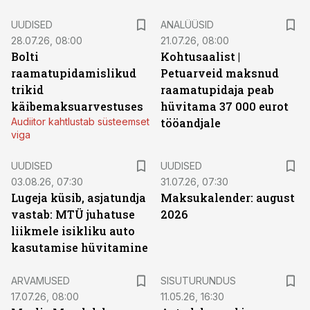
UUDISED
ANALÜÜSID
28.07.26, 08:00
21.07.26, 08:00
Bolti
Kohtusaalist
|
raamatupidamislikud
Petuarveid maksnud
trikid
raamatupidaja peab
käibemaksuarvestuses
hüvitama 37 000 eurot
Audiitor kahtlustab süsteemset
tööandjale
viga
UUDISED
UUDISED
03.08.26, 07:30
31.07.26, 07:30
Lugeja küsib, asjatundja
Maksukalender: august
vastab: MTÜ juhatuse
2026
liikmele isikliku auto
kasutamise hüvitamine
ST
ARVAMUSED
SISUTURUNDUS
17.07.26, 08:00
11.05.26, 16:30