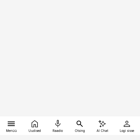
Menüü
Uudised
Raadio
Otsing
AI Chat
Logi sisse