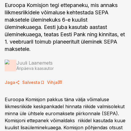
Euroopa Komisjon tegi ettepaneku, mis annaks
liikmesriikidele võimaluse kehtestada SEPA
maksetele üleminekuks 6-e kuulist
üleminekuaega. Eesti juba kasutab aastast
üleminekuaega, teatas Eesti Pank ning kinnitas, et
1. veebruaril toimub planeeritult üleminek SEPA
maksetele.
Juuli Laanemets
Äripäeva kaasautor
Jaga
Salvesta
Vihja
Euroopa Komisjon pakkus täna välja võimaluse
liikmesriikide keskpankadel hinnata riikide valmisolekut
minna üle ühtsele euromaksete piirkonnale (SEPA).
Komisjoni ettepanek võimaldaks riikidel kasutada kuue
kuulist lisaüleminekuaega. Komisjon põhjendas otsust