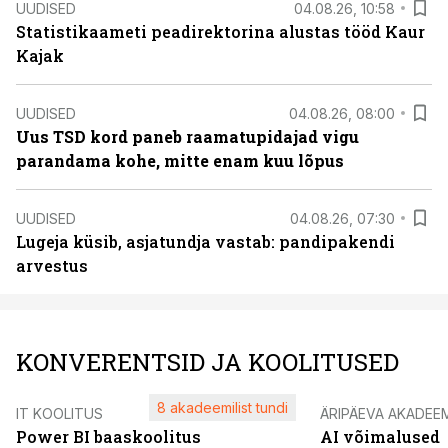
UUDISED
04.08.26, 10:58
Statistikaameti peadirektorina alustas tööd Kaur
Kajak
UUDISED
04.08.26, 08:00
Uus TSD kord paneb raamatupidajad vigu
parandama kohe, mitte enam kuu lõpus
UUDISED
04.08.26, 07:30
Lugeja küsib, asjatundja vastab: pandipakendi
arvestus
KONVERENTSID JA KOOLITUSED
8 akadeemilist tundi
IT KOOLITUS
ÄRIPÄEVA AKADEE
Power BI baaskoolitus
AI võimalused