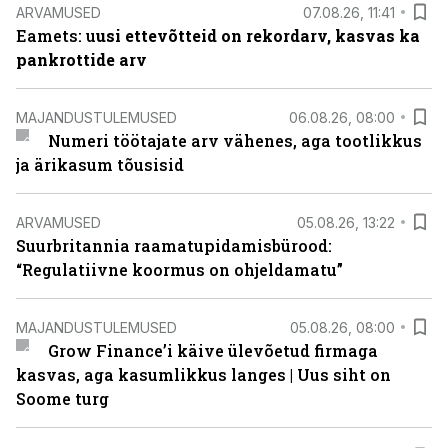
ARVAMUSED
07.08.26, 11:41
Eamets: u
usi ettevõtteid on rekordarv, kasvas ka
pankrottide arv
MAJANDUSTULEMUSED
06.08.26, 08:00
Numeri töötajate arv vähenes, aga tootlikkus
ja ärikasum tõusisid
ARVAMUSED
05.08.26, 13:22
Suurbritannia raamatupidamisbürood:
“Regulatiivne koormus on ohjeldamatu”
MAJANDUSTULEMUSED
05.08.26, 08:00
Grow Finance’i käive ülevõetud firmaga
kasvas, aga kasumlikkus langes | Uus siht on
Soome turg