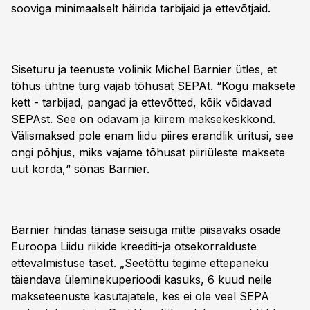
sooviga minimaalselt häirida tarbijaid ja ettevõtjaid.
Siseturu ja teenuste volinik Michel Barnier ütles, et
tõhus ühtne turg vajab tõhusat SEPAt. “Kogu maksete
kett - tarbijad, pangad ja ettevõtted, kõik võidavad
SEPAst. See on odavam ja kiirem maksekeskkond.
Välismaksed pole enam liidu piires erandlik üritusi, see
ongi põhjus, miks vajame tõhusat piiriüleste maksete
uut korda,“ sõnas Barnier.
Barnier hindas tänase seisuga mitte piisavaks osade
Euroopa Liidu riikide kreediti-ja otsekorralduste
ettevalmistuse taset. „Seetõttu tegime ettepaneku
täiendava üleminekuperioodi kasuks, 6 kuud neile
makseteenuste kasutajatele, kes ei ole veel SEPA