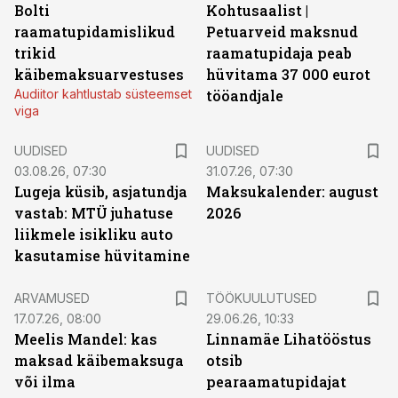
Bolti
Kohtusaalist
|
raamatupidamislikud
Petuarveid maksnud
trikid
raamatupidaja peab
käibemaksuarvestuses
hüvitama 37 000 eurot
Audiitor kahtlustab süsteemset
tööandjale
viga
UUDISED
UUDISED
03.08.26, 07:30
31.07.26, 07:30
Lugeja küsib, asjatundja
Maksukalender: august
vastab: MTÜ juhatuse
2026
liikmele isikliku auto
kasutamise hüvitamine
ST
ARVAMUSED
TÖÖKUULUTUSED
17.07.26, 08:00
29.06.26, 10:33
Meelis Mandel: kas
Linnamäe Lihatööstus
maksad käibemaksuga
otsib
või ilma
pearaamatupidajat