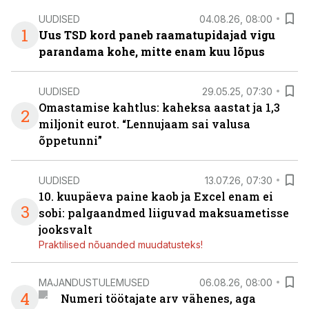
UUDISED
04.08.26, 08:00
1
Uus TSD kord paneb raamatupidajad vigu
parandama kohe, mitte enam kuu lõpus
UUDISED
29.05.25, 07:30
Omastamise kahtlus: kaheksa aastat ja 1,3
2
miljonit eurot. “Lennujaam sai valusa
õppetunni”
UUDISED
13.07.26, 07:30
10. kuupäeva paine kaob ja Excel enam ei
3
sobi: palgaandmed liiguvad maksuametisse
jooksvalt
Praktilised nõuanded muudatusteks!
MAJANDUSTULEMUSED
06.08.26, 08:00
4
Numeri töötajate arv vähenes, aga