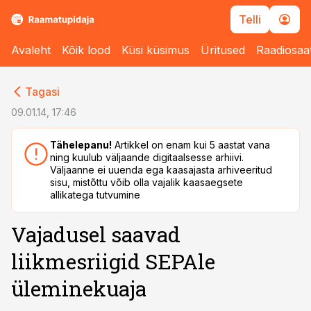
Telli
Avaleht
Kõik lood
Küsi küsimus
Üritused
Raadiosaa
cebook
cebook
Tagasi
Twitter)
Twitter)
09.01.14, 17:46
kedIn
kedIn
Tähelepanu!
Artikkel on enam kui 5 aastat vana
ning kuulub väljaande digitaalsesse arhiivi.
ail
ail
Väljaanne ei uuenda ega kaasajasta arhiveeritud
sisu, mistõttu võib olla vajalik kaasaegsete
k
k
allikatega tutvumine
Vajadusel saavad
liikmesriigid SEPAle
üleminekuaja