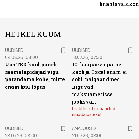
finantsvaldko
HETKEL KUUM
UUDISED
UUDISED
04.08.26, 08:00
13.07.26, 07:30
Uus TSD kord paneb
10. kuupäeva paine
raamatupidajad vigu
kaob ja Excel enam ei
parandama kohe, mitte
sobi: palgaandmed
enam kuu lõpus
liiguvad
maksuametisse
jooksvalt
Praktilised nõuanded
muudatusteks!
UUDISED
ANALÜÜSID
28.07.26, 08:00
21.07.26, 08:00