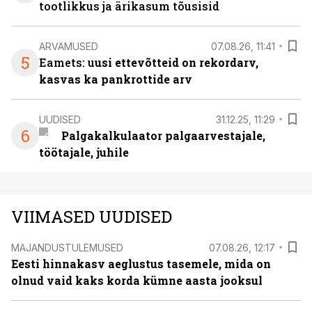
tootlikkus ja ärikasum tõusisid
ARVAMUSED
07.08.26, 11:41
5
Eamets: u
usi ettevõtteid on rekordarv,
kasvas ka pankrottide arv
UUDISED
31.12.25, 11:29
6
Palgakalkulaator palgaarvestajale,
töötajale, juhile
VIIMASED UUDISED
MAJANDUSTULEMUSED
07.08.26, 12:17
Eesti hinnakasv aeglustus tasemele, mida on
olnud vaid kaks korda kümne aasta jooksul