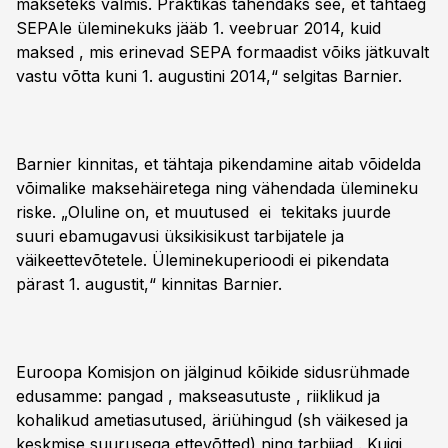
makseteks valmis. Praktikas tähendaks see, et tähtaeg
SEPAle üleminekuks jääb 1. veebruar 2014, kuid
maksed , mis erinevad SEPA formaadist võiks jätkuvalt
vastu võtta kuni 1. augustini 2014,“ selgitas Barnier.
Barnier kinnitas, et tähtaja pikendamine aitab võidelda
võimalike maksehäiretega ning vähendada ülemineku
riske. „Oluline on, et muutused ei tekitaks juurde
suuri ebamugavusi üksikisikust tarbijatele ja
väikeettevõtetele. Üleminekuperioodi ei pikendata
pärast 1. augustit,“ kinnitas Barnier.
Euroopa Komisjon on jälginud kõikide sidusrühmade
edusamme: pangad , makseasutuste , riiklikud ja
kohalikud ametiasutused, äriühingud (sh väikesed ja
keskmise suurusega ettevõtted) ning tarbijad . Kuigi