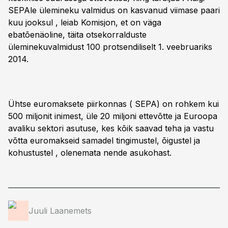
SEPAle ülemineku valmidus on kasvanud viimase paari
kuu jooksul , leiab Komisjon, et on väga
ebatõenäoline, täita otsekorralduste
üleminekuvalmidust 100 protsendiliselt 1. veebruariks
2014.
Ühtse euromaksete piirkonnas ( SEPA) on rohkem kui
500 miljonit inimest, üle 20 miljoni ettevõtte ja Euroopa
avaliku sektori asutuse, kes kõik saavad teha ja vastu
võtta euromakseid samadel tingimustel, õigustel ja
kohustustel , olenemata nende asukohast.
Juuli Laanemets