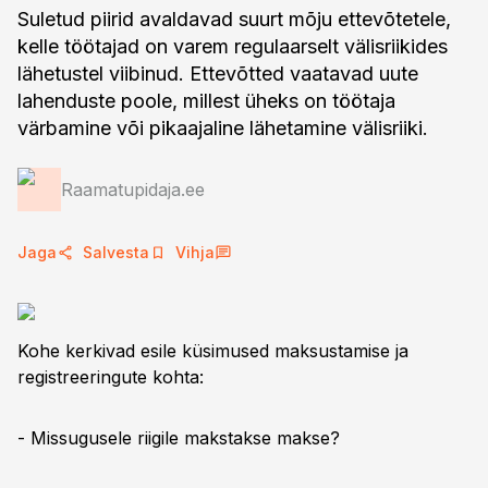
Suletud piirid avaldavad suurt mõju ettevõtetele,
kelle töötajad on varem regulaarselt välisriikides
lähetustel viibinud. Ettevõtted vaatavad uute
lahenduste poole, millest üheks on töötaja
värbamine või pikaajaline lähetamine välisriiki.
Raamatupidaja.ee
Jaga
Salvesta
Vihja
Kohe kerkivad esile küsimused maksustamise ja
registreeringute kohta:
- Missugusele riigile makstakse makse?