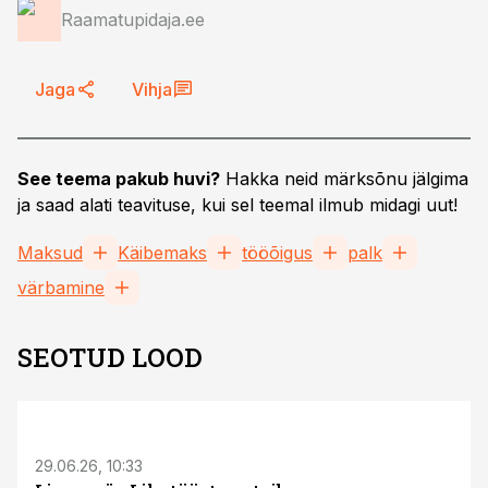
Raamatupidaja.ee
Jaga
Vihja
See teema pakub huvi?
Hakka neid märksõnu jälgima
ja saad alati teavituse, kui sel teemal ilmub midagi uut!
Maksud
Käibemaks
tööõigus
palk
värbamine
SEOTUD LOOD
ST
29.06.26, 10:33