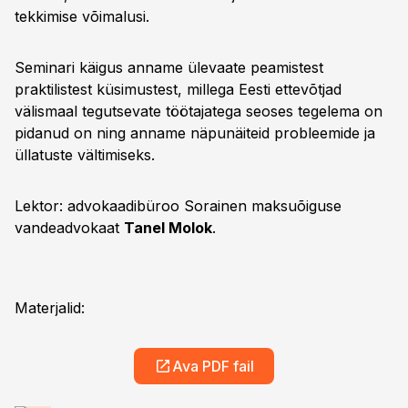
tekkimise võimalusi.
Seminari käigus anname ülevaate peamistest
praktilistest küsimustest, millega Eesti ettevõtjad
välismaal tegutsevate töötajatega seoses tegelema on
pidanud on ning anname näpunäiteid probleemide ja
üllatuste vältimiseks.
Lektor: advokaadibüroo Sorainen maksuõiguse
vandeadvokaat
Tanel Molok
.
Materjalid:
Ava PDF fail