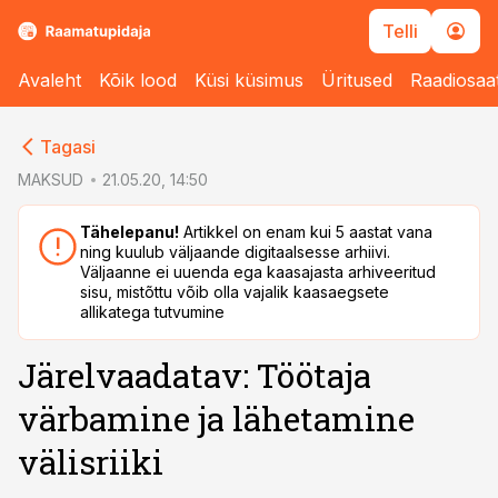
Telli
Avaleht
Kõik lood
Küsi küsimus
Üritused
Raadiosaa
cebook
cebook
Tagasi
Twitter)
Twitter)
MAKSUD
21.05.20, 14:50
kedIn
kedIn
Tähelepanu!
Artikkel on enam kui 5 aastat vana
ning kuulub väljaande digitaalsesse arhiivi.
ail
ail
Väljaanne ei uuenda ega kaasajasta arhiveeritud
sisu, mistõttu võib olla vajalik kaasaegsete
k
k
allikatega tutvumine
Järelvaadatav: Töötaja
värbamine ja lähetamine
välisriiki