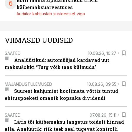
Bolti raamatupidamislikud trikid
6
käibemaksuarvestuses
Audiitor kahtlustab süsteemset viga
VIIMASED UUDISED
SAATED
10.08.26, 10:27
Analüütikud: automüüjad kardavad uut
maksušokki “Turg võib taas külmuda”
MAJANDUSTULEMUSED
10.08.26, 09:55
Suurest kahjumist hoolimata võttis tuntud
ehituspoeketi omanik kopsaka dividendi
SAATED
07.08.26, 15:11
Lätis tõi käibemaksu langetus toidult hinnad
alla. Analüütik: riik teeb seal tugevat kontrolli