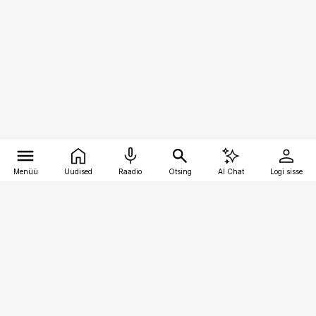
Menüü
Uudised
Raadio
Otsing
AI Chat
Logi sisse
Vana-Lõuna 39/1, 19094 Tallinn
(+372) 667 0111
raamatupidaja@raamatupidaja.ee
Telli
Reklaam