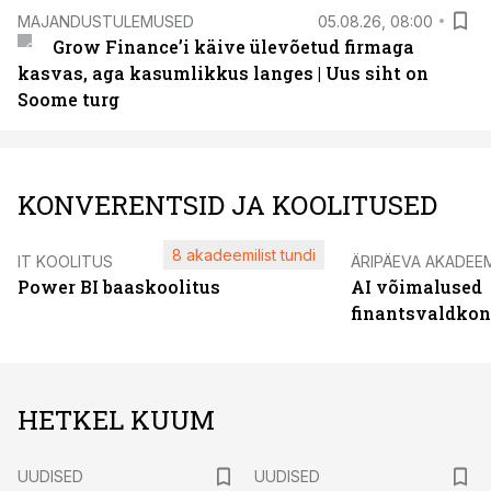
MAJANDUSTULEMUSED
05.08.26, 08:00
Grow Finance’i käive ülevõetud firmaga
kasvas, aga kasumlikkus langes | Uus siht on
Soome turg
KONVERENTSID JA KOOLITUSED
8 akadeemilist tundi
IT KOOLITUS
ÄRIPÄEVA AKADEE
Power BI baaskoolitus
AI võimalused
finantsvaldko
HETKEL KUUM
UUDISED
UUDISED