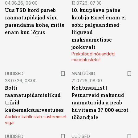
04.08.26, 08:00
13.07.26, 07:30
Uus TSD kord paneb
10. kuupäeva paine
raamatupidajad vigu
kaob ja Excel enam ei
parandama kohe, mitte
sobi: palgaandmed
enam kuu lõpus
liiguvad
maksuametisse
jooksvalt
Praktilised nõuanded
muudatusteks!
UUDISED
ANALÜÜSID
28.07.26, 08:00
21.07.26, 08:00
Bolti
Kohtusaalist
|
raamatupidamislikud
Petuarveid maksnud
trikid
raamatupidaja peab
käibemaksuarvestuses
hüvitama 37 000 eurot
Audiitor kahtlustab süsteemset
tööandjale
viga
UUDISED
UUDISED