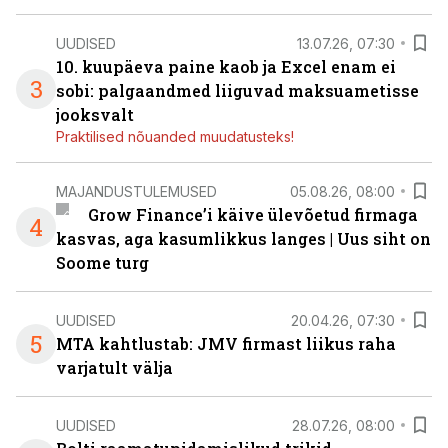
UUDISED
13.07.26, 07:30
10. kuupäeva paine kaob ja Excel enam ei
3
sobi: palgaandmed liiguvad maksuametisse
jooksvalt
Praktilised nõuanded muudatusteks!
MAJANDUSTULEMUSED
05.08.26, 08:00
Grow Finance’i käive ülevõetud firmaga
4
kasvas, aga kasumlikkus langes | Uus siht on
Soome turg
UUDISED
20.04.26, 07:30
5
MTA kahtlustab: JMV firmast liikus raha
varjatult välja
UUDISED
28.07.26, 08:00