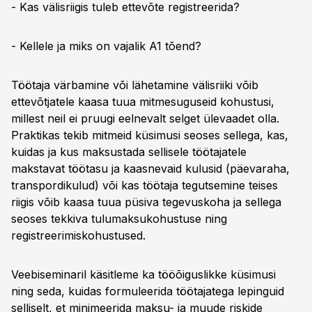
- Kas välisriigis tuleb ettevõte registreerida?
- Kellele ja miks on vajalik A1 tõend?
Töötaja värbamine või lähetamine välisriiki võib
ettevõtjatele kaasa tuua mitmesuguseid kohustusi,
millest neil ei pruugi eelnevalt selget ülevaadet olla.
Praktikas tekib mitmeid küsimusi seoses sellega, kas,
kuidas ja kus maksustada sellisele töötajatele
makstavat töötasu ja kaasnevaid kulusid (päevaraha,
transpordikulud) või kas töötaja tegutsemine teises
riigis võib kaasa tuua püsiva tegevuskoha ja sellega
seoses tekkiva tulumaksukohustuse ning
registreerimiskohustused.
Veebiseminaril käsitleme ka tööõiguslikke küsimusi
ning seda, kuidas formuleerida töötajatega lepinguid
selliselt, et minimeerida maksu- ja muude riskide