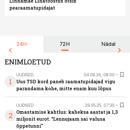
Linnamäe Lihatööstus otsib
pearaamatupidajat
24H
72H
Nädal
ENIMLOETUD
UUDISED
04.08.26, 08:00
1
Uus TSD kord paneb raamatupidajad vigu
parandama kohe, mitte enam kuu lõpus
UUDISED
29.05.25, 07:30
Omastamise kahtlus: kaheksa aastat ja 1,3
2
miljonit eurot. “Lennujaam sai valusa
õppetunni”