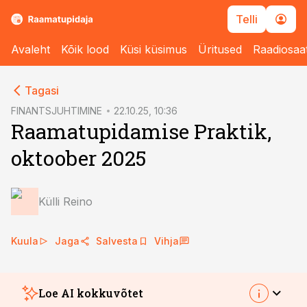
Telli
Avaleht
Kõik lood
Küsi küsimus
Üritused
Raadiosaa
cebook
Tagasi
Twitter)
FINANTSJUHTIMINE
22.10.25, 10:36
Raamatupidamise Praktik,
kedIn
oktoober 2025
ail
k
Külli Reino
Kuula
Jaga
Salvesta
Vihja
Loe AI kokkuvõtet