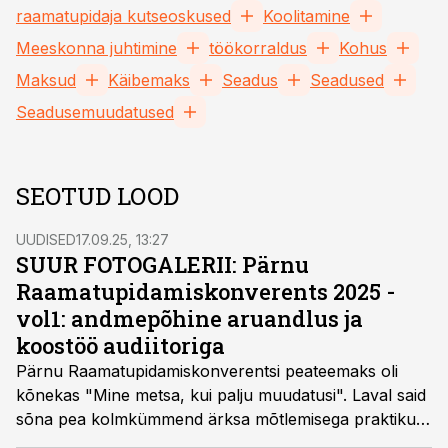
raamatupidaja kutseoskused
Koolitamine
Meeskonna juhtimine
töökorraldus
Kohus
Maksud
Käibemaks
Seadus
Seadused
Seadusemuudatused
SEOTUD LOOD
UUDISED
17.09.25, 13:27
SUUR FOTOGALERII: Pärnu
Raamatupidamiskonverents 2025 -
vol1: andmepõhine aruandlus ja
koostöö audiitoriga
Pärnu Raamatupidamiskonverentsi peateemaks oli
kõnekas "Mine metsa, kui palju muudatusi". Laval said
sõna pea kolmkümmend ärksa mõtlemisega praktikut
ja asjatundjat kahe päeva jooksul. Vaata, mis olid