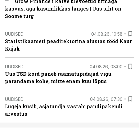
Grow Finance’i käive ülevõetud firmaga
kasvas, aga kasumlikkus langes | Uus siht on
Soome turg
UUDISED
04.08.26, 10:58
Statistikaameti peadirektorina alustas tööd Kaur
Kajak
UUDISED
04.08.26, 08:00
Uus TSD kord paneb raamatupidajad vigu
parandama kohe, mitte enam kuu lõpus
UUDISED
04.08.26, 07:30
Lugeja küsib, asjatundja vastab: pandipakendi
arvestus