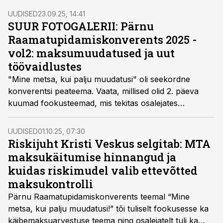
kuumad fookusteemad ja kes jäid kaamerasilma ette.
UUDISED
23.09.25, 14:41
SUUR FOTOGALERII: Pärnu
Raamatupidamiskonverents 2025 -
vol2: maksumuudatused ja uut
töövaidlustes
"Mine metsa, kui palju muudatusi" oli seekordne
konverentsi peateema. Vaata, millised olid 2. päeva
kuumad fookusteemad, mis tekitas osalejates
naerupahvakaid ning kes jäid kaamerasilma ette.
UUDISED
01.10.25, 07:30
Riskijuht Kristi Veskus selgitab: MTA
maksukäitumise hinnangud ja
kuidas riskimudel valib ettevõtted
maksukontrolli
Pärnu Raamatupidamiskonverents teemal “Mine
metsa, kui palju muudatusi!” tõi tuliselt fookusesse ka
käibemaksuarvestuse teema ning osalejatelt tuli ka