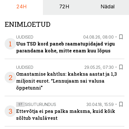
24H
72H
Nädal
ENIMLOETUD
UUDISED
04.08.26, 08:00
1
Uus TSD kord paneb raamatupidajad vigu
parandama kohe, mitte enam kuu lõpus
UUDISED
29.05.25, 07:30
Omastamise kahtlus: kaheksa aastat ja 1,3
2
miljonit eurot. “Lennujaam sai valusa
õppetunni”
SISUTURUNDUS
30.04.18, 15:59
ST
3
Ettevõtja ei pea palka maksma, kuid kõik
sõltub valulävest