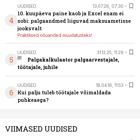
UUDISED
13.07.26, 07:30
10. kuupäeva paine kaob ja Excel enam ei
4
sobi: palgaandmed liiguvad maksuametisse
jooksvalt
Praktilised nõuanded muudatusteks!
UUDISED
31.12.25, 11:29
5
Palgakalkulaator palgaarvestajale,
töötajale, juhile
UUDISED
18.04.16, 11:53
6
Kui palju tuleb töötajale võimaldada
puhkeaega?
VIIMASED UUDISED