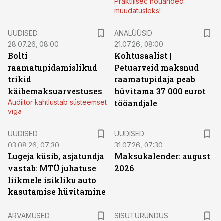
Praktilised nõuanded
muudatusteks!
UUDISED
ANALÜÜSID
28.07.26, 08:00
21.07.26, 08:00
Bolti
Kohtusaalist
|
raamatupidamislikud
Petuarveid maksnud
trikid
raamatupidaja peab
käibemaksuarvestuses
hüvitama 37 000 eurot
Audiitor kahtlustab süsteemset
tööandjale
viga
UUDISED
UUDISED
03.08.26, 07:30
31.07.26, 07:30
Lugeja küsib, asjatundja
Maksukalender: august
vastab: MTÜ juhatuse
2026
liikmele isikliku auto
kasutamise hüvitamine
ST
ARVAMUSED
SISUTURUNDUS