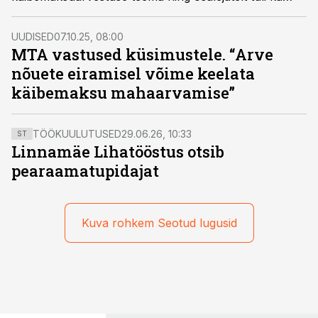
hulga küsimusi. MTA käibemaksu osakonna riskijuht
Kristi Veskus vastab siin raamatupidajate küsimustele ja
UUDISED
07.10.25, 08:00
selgitab kriitilisi murekohti.
MTA vastused küsimustele. “Arve
nõuete eiramisel võime keelata
käibemaksu mahaarvamise”
TÖÖKUULUTUSED
29.06.26, 10:33
ST
Linnamäe Lihatööstus otsib
pearaamatupidajat
Kuva rohkem Seotud lugusid