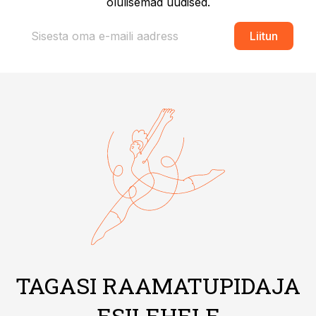
olulisemad uudised.
Liitun
TAGASI RAAMATUPIDAJA
ESILEHELE