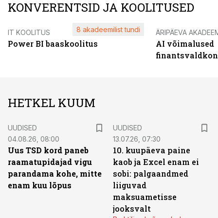
KONVERENTSID JA KOOLITUSED
8 akadeemilist tundi
IT KOOLITUS
ÄRIPÄEVA AKADEE
Power BI baaskoolitus
AI võimalused
finantsvaldko
HETKEL KUUM
UUDISED
UUDISED
04.08.26, 08:00
13.07.26, 07:30
Uus TSD kord paneb
10. kuupäeva paine
raamatupidajad vigu
kaob ja Excel enam ei
parandama kohe, mitte
sobi: palgaandmed
enam kuu lõpus
liiguvad
maksuametisse
jooksvalt