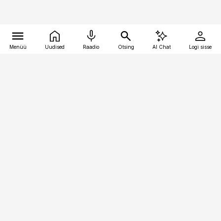
Menüü
Uudised
Raadio
Otsing
AI Chat
Logi sisse
Vana-Lõuna 39/1, 19094 Tallinn
(+372) 667 0111
raamatupidaja@raamatupidaja.ee
Telli
Reklaam
Firmast
Sisu kasutamisõigused
Ajakirjaniku
eetikakoodeks
Üldtingimused
Privaatsustingimused