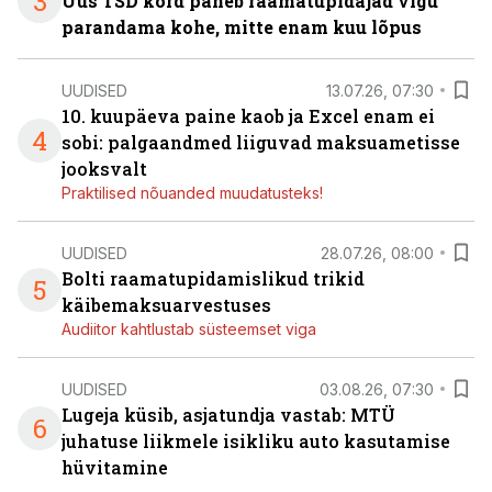
3
Uus TSD kord paneb raamatupidajad vigu
parandama kohe, mitte enam kuu lõpus
UUDISED
13.07.26, 07:30
10. kuupäeva paine kaob ja Excel enam ei
4
sobi: palgaandmed liiguvad maksuametisse
jooksvalt
Praktilised nõuanded muudatusteks!
UUDISED
28.07.26, 08:00
Bolti raamatupidamislikud trikid
5
käibemaksuarvestuses
Audiitor kahtlustab süsteemset viga
UUDISED
03.08.26, 07:30
Lugeja küsib, asjatundja vastab: MTÜ
6
juhatuse liikmele isikliku auto kasutamise
hüvitamine