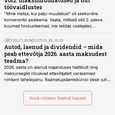
vol2: maksumuudatused ja uut
töövaidlustes
"Mine metsa, kui palju muudatusi" oli seekordne
konverentsi peateema. Vaata, millised olid 2. päeva
kuumad fookusteemad, mis tekitas osalejates
naerupahvakaid ning kes jäid kaamerasilma ette.
SISUTURUNDUS
11.05.26, 16:30
ST
Autod, laenud ja dividendid – mida
peab ettevõtja 2026. aasta maksudest
teadma?
2026. aasta on alanud majanduses heitlikult ning
maksureeglid nõuavad ettevõtjatelt varasemast
rohkem tähelepanu. Raamatupidamisbüroo Vesiir juht
ja omanik Enno Lepvalts selgitab, millised muudatused
mõjutavad enim auto kasutamist, laenusuhteid ja
dividendide maksustamist ning kus peituvad suurimad
Kuva rohkem Seotud lugusid
riskikohad.