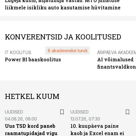
Lugeja küsib, asjatundja vastab: MTÜ juhatuse
liikmele isikliku auto kasutamise hüvitamine
KONVERENTSID JA KOOLITUSED
8 akadeemilist tundi
IT KOOLITUS
ÄRIPÄEVA AKADEE
Power BI baaskoolitus
AI võimalused
finantsvaldko
HETKEL KUUM
UUDISED
UUDISED
04.08.26, 08:00
13.07.26, 07:30
Uus TSD kord paneb
10. kuupäeva paine
raamatupidajad vigu
kaob ja Excel enam ei