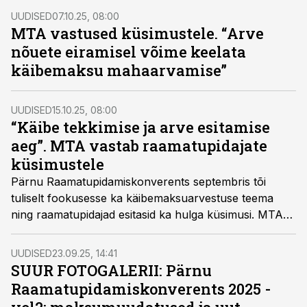
Kristi Veskus vastab siin raamatupidajate küsimustele ja
UUDISED
07.10.25, 08:00
selgitab kriitilisi murekohti.
MTA vastused küsimustele. “Arve
nõuete eiramisel võime keelata
käibemaksu mahaarvamise”
UUDISED
15.10.25, 08:00
“Käibe tekkimise ja arve esitamise
aeg”. MTA vastab raamatupidajate
küsimustele
Pärnu Raamatupidamiskonverents septembris tõi
tuliselt fookusesse ka käibemaksuarvestuse teema
ning raamatupidajad esitasid ka hulga küsimusi. MTA
käibemaksu osakonna konsultant Vesta Õunpuu
selgitab, kuidas käsitleda olukordi, kus teenus on
UUDISED
23.09.25, 14:41
osutatud ühel kuul, kuid arve on saadud oluliselt
SUUR FOTOGALERII: Pärnu
hiljem.
Raamatupidamiskonverents 2025 -