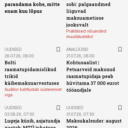
parandama kohe, mitte
sobi: palgaandmed
enam kuu lõpus
liiguvad
maksuametisse
jooksvalt
Praktilised nõuanded
muudatusteks!
UUDISED
ANALÜÜSID
28.07.26, 08:00
21.07.26, 08:00
Bolti
Kohtusaalist
|
raamatupidamislikud
Petuarveid maksnud
trikid
raamatupidaja peab
käibemaksuarvestuses
hüvitama 37 000 eurot
Audiitor kahtlustab süsteemset
tööandjale
viga
UUDISED
UUDISED
03.08.26, 07:30
31.07.26, 07:30
Lugeja küsib, asjatundja
Maksukalender: august
vastab: MTÜ juhatuse
2026