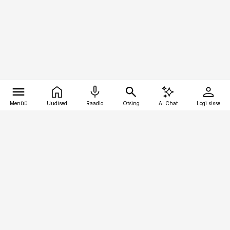
Menüü
Uudised
Raadio
Otsing
AI Chat
Logi sisse
Vana-Lõuna 39/1, 19094 Tallinn
(+372) 667 0111
raamatupidaja@raamatupidaja.ee
Telli
Reklaam
Firmast