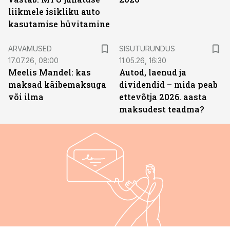
liikmele isikliku auto
kasutamise hüvitamine
ST
ARVAMUSED
SISUTURUNDUS
17.07.26, 08:00
11.05.26, 16:30
Meelis Mandel: kas
Autod, laenud ja
maksad käibemaksuga
dividendid – mida peab
või ilma
ettevõtja 2026. aasta
maksudest teadma?