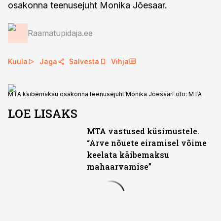
osakonna teenusejuht Monika Jõesaar.
Raamatupidaja.ee
Kuula
Jaga
Salvesta
Vihja
MTA käibemaksu osakonna teenusejuht Monika Jõesaar
Foto:
MTA
LOE LISAKS
MTA vastused küsimustele.
“Arve nõuete eiramisel võime
keelata käibemaksu
mahaarvamise”