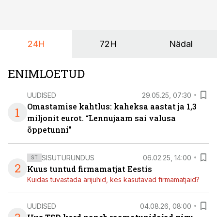
24H
72H
Nädal
ENIMLOETUD
UUDISED
29.05.25, 07:30
Omastamise kahtlus: kaheksa aastat ja 1,3
1
miljonit eurot. “Lennujaam sai valusa
õppetunni”
SISUTURUNDUS
06.02.25, 14:00
ST
2
Kuus tuntud firmamatjat Eestis
Kuidas tuvastada ärijuhid, kes kasutavad firmamatjaid?
UUDISED
04.08.26, 08:00