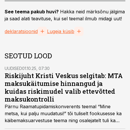
See teema pakub huvi?
Hakka neid märksõnu jälgima
ja saad alati teavituse, kui sel teemal ilmub midagi uut!
deklaratsioonid
Lugeja küsib
SEOTUD LOOD
UUDISED
01.10.25, 07:30
Riskijuht Kristi Veskus selgitab: MTA
maksukäitumise hinnangud ja
kuidas riskimudel valib ettevõtted
maksukontrolli
Pärnu Raamatupidamiskonverents teemal “Mine
metsa, kui palju muudatusi!” tõi tuliselt fookusesse ka
käibemaksuarvestuse teema ning osalejatelt tuli ka
hulga küsimusi. MTA käibemaksu osakonna riskijuht