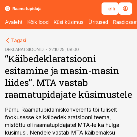
Telli
Avaleht
Kõik lood
Küsi küsimus
Üritused
Raadiosaa
cebook
Tagasi
Twitter)
DEKLARATSIOONID
22.10.25, 08:00
“Käibedeklaratsiooni
kedIn
esitamine ja masin-masin
ail
liides”. MTA vastab
k
raamatupidajate küsimustele
Pärnu Raamatupidamiskonverents tõi tuliselt
fookusesse ka käibedeklaratsiooni teema,
mistõttu oli raamatupidajatel MTA-le ka hulga
küsimusi. Nendele vastab MTA käibemaksu