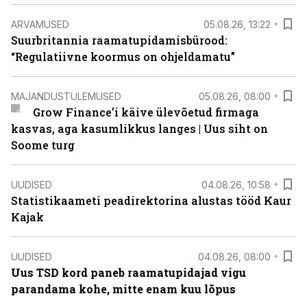
ARVAMUSED
05.08.26, 13:22
Suurbritannia raamatupidamisbürood:
“Regulatiivne koormus on ohjeldamatu”
MAJANDUSTULEMUSED
05.08.26, 08:00
Grow Finance’i käive ülevõetud firmaga
kasvas, aga kasumlikkus langes | Uus siht on
Soome turg
UUDISED
04.08.26, 10:58
Statistikaameti peadirektorina alustas tööd Kaur
Kajak
UUDISED
04.08.26, 08:00
Uus TSD kord paneb raamatupidajad vigu
parandama kohe, mitte enam kuu lõpus