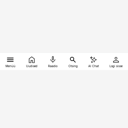
Menüü
Uudised
Raadio
Otsing
AI Chat
Logi sisse
Vana-Lõuna 39/1, 19094 Tallinn
(+372) 667 0111
raamatupidaja@raamatupidaja.ee
Telli
Reklaam