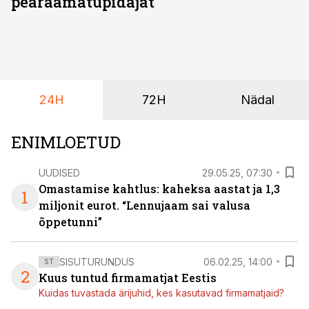
pearaamatupidajat
24H
72H
Nädal
ENIMLOETUD
UUDISED
29.05.25, 07:30
Omastamise kahtlus: kaheksa aastat ja 1,3
1
miljonit eurot. “Lennujaam sai valusa
õppetunni”
SISUTURUNDUS
06.02.25, 14:00
ST
2
Kuus tuntud firmamatjat Eestis
Kuidas tuvastada ärijuhid, kes kasutavad firmamatjaid?