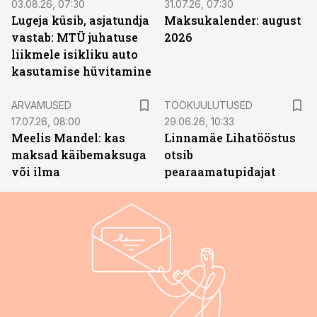
03.08.26, 07:30
31.07.26, 07:30
Lugeja küsib, asjatundja
Maksukalender: august
vastab: MTÜ juhatuse
2026
liikmele isikliku auto
kasutamise hüvitamine
ST
ARVAMUSED
TÖÖKUULUTUSED
17.07.26, 08:00
29.06.26, 10:33
Meelis Mandel: kas
Linnamäe Lihatööstus
maksad käibemaksuga
otsib
või ilma
pearaamatupidajat