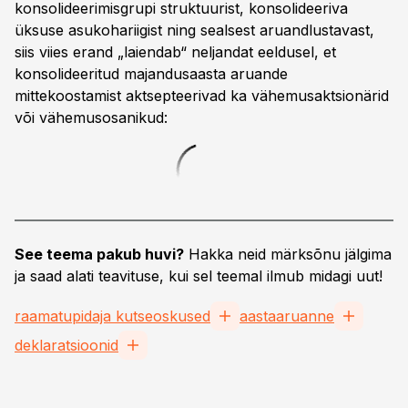
konsolideerimisgrupi struktuurist, konsolideeriva
üksuse asukohariigist ning sealsest aruandlustavast,
siis viies erand „laiendab“ neljandat eeldusel, et
konsolideeritud majandusaasta aruande
mittekoostamist aktsepteerivad ka vähemusaktsionärid
või vähemusosanikud:
See teema pakub huvi?
Hakka neid märksõnu jälgima
ja saad alati teavituse, kui sel teemal ilmub midagi uut!
raamatupidaja kutseoskused
aastaaruanne
deklaratsioonid