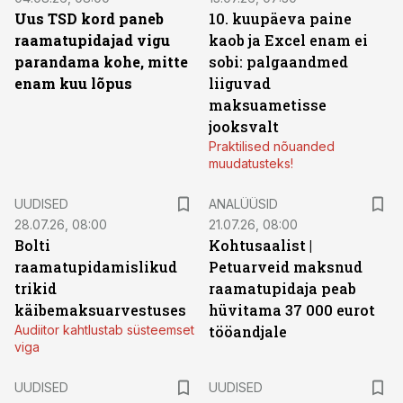
Uus TSD kord paneb
10. kuupäeva paine
raamatupidajad vigu
kaob ja Excel enam ei
parandama kohe, mitte
sobi: palgaandmed
enam kuu lõpus
liiguvad
maksuametisse
jooksvalt
Praktilised nõuanded
muudatusteks!
UUDISED
ANALÜÜSID
28.07.26, 08:00
21.07.26, 08:00
Bolti
Kohtusaalist
|
raamatupidamislikud
Petuarveid maksnud
trikid
raamatupidaja peab
käibemaksuarvestuses
hüvitama 37 000 eurot
Audiitor kahtlustab süsteemset
tööandjale
viga
UUDISED
UUDISED