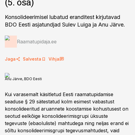
(5. osa)
Konsolideerimisel lubatud eranditest kirjutavad
BDO Eesti asjatundjad Sulev Luiga ja Anu Järve.
Raamatupidaja.ee
Jaga
Salvesta
Vihja
Anu Järve, BDO Eesti
Kui varasemalt käsitletud Eesti raamatupidamise
seaduse § 29 sätestatud kolm esimest vabastust
konsolideeritud aruannete koostamise kohustusest on
seotud eelkõige konsolideerimisgrupi üksuste
tegevuste (ebaoluliste) mahtudega ning neljas erand ei
sõltu konsolideerimisgrupi tegevusmahtudest, vaid