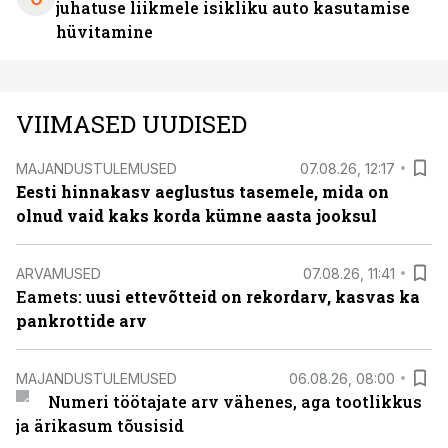
juhatuse liikmele isikliku auto kasutamise
hüvitamine
VIIMASED UUDISED
MAJANDUSTULEMUSED
07.08.26, 12:17
Eesti hinnakasv aeglustus tasemele, mida on
olnud vaid kaks korda kümne aasta jooksul
ARVAMUSED
07.08.26, 11:41
Eamets: u
usi ettevõtteid on rekordarv, kasvas ka
pankrottide arv
MAJANDUSTULEMUSED
06.08.26, 08:00
Numeri töötajate arv vähenes, aga tootlikkus
ja ärikasum tõusisid