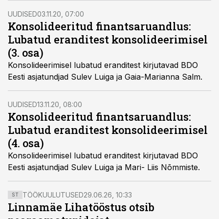
tuleks erandeid analüüsida ükshaaval kuni esimese
UUDISED
03.11.20, 07:00
„sobiva“ leidmiseni või veendumiseni, et konsolideeriv
Konsolideeritud finantsaruandlus:
üksus ühegi erandi alla ei kuulu ning seega peab
Lubatud eranditest konsolideerimisel
koostama konsolideeritud majandusaasta aruande,
(3. osa)
kirjutavad BDO Eesti spetsialistid Sulev Luiga ja Mati
Konsolideerimisel lubatud eranditest kirjutavad BDO
Madik.
Eesti asjatundjad Sulev Luiga ja Gaia-Marianna Salm.
UUDISED
13.11.20, 08:00
Konsolideeritud finantsaruandlus:
Lubatud eranditest konsolideerimisel
(4. osa)
Konsolideerimisel lubatud eranditest kirjutavad BDO
Eesti asjatundjad Sulev Luiga ja Mari- Liis Nõmmiste.
TÖÖKUULUTUSED
29.06.26, 10:33
ST
Linnamäe Lihatööstus otsib