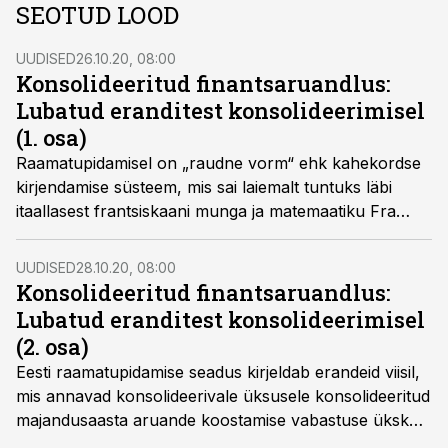
SEOTUD LOOD
UUDISED
26.10.20, 08:00
Konsolideeritud finantsaruandlus:
Lubatud eranditest konsolideerimisel
(1. osa)
Raamatupidamisel on „raudne vorm“ ehk kahekordse
kirjendamise süsteem, mis sai laiemalt tuntuks läbi
itaallasest frantsiskaani munga ja matemaatiku Fra
Luca Bartolomeo de Pacioli 1494. aastal kirjastatud
teose "Summa de Arithmetica, Geometria, Proportioni,
UUDISED
28.10.20, 08:00
et Proportionalita" ('Kõik, mis käsitleb aritmeetikat,
Konsolideeritud finantsaruandlus:
geomeetriat ja proportsiooni') ja selle 9. peatükis
Lubatud eranditest konsolideerimisel
"Arvepidamisest ja üleskirjutamisest" (tuntud ka kui
(2. osa)
"Kahekordse kirjendamise traktaat") esitatud
Eesti raamatupidamise seadus kirjeldab erandeid viisil,
kirjelduse, kirjutavad BDO Eesti spetsialistid Sulev Luiga
mis annavad konsolideerivale üksusele konsolideeritud
ja Margit Viks.
majandusaasta aruande koostamise vabastuse ükskõik
millise lubatava erandi alla kuulumisel. Sedakaudu