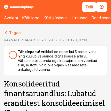
Telli
Avaleht
Kõik lood
Küsi küsimus
Üritused
Raadiosaa
cebook
Tagasi
Twitter)
RAAMATUPIDAJA KUTSEOSKUSED
19.11.20, 07:00
kedIn
Tähelepanu!
Artikkel on enam kui 5 aastat vana
ning kuulub väljaande digitaalsesse arhiivi.
ail
Väljaanne ei uuenda ega kaasajasta arhiveeritud
sisu, mistõttu võib olla vajalik kaasaegsete
k
allikatega tutvumine
Konsolideeritud
finantsaruandlus: Lubatud
eranditest konsolideerimisel