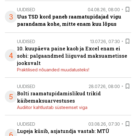
UUDISED
04.08.26, 08:00
3
Uus TSD kord paneb raamatupidajad vigu
parandama kohe, mitte enam kuu lõpus
UUDISED
13.07.26, 07:30
10. kuupäeva paine kaob ja Excel enam ei
4
sobi: palgaandmed liiguvad maksuametisse
jooksvalt
Praktilised nõuanded muudatusteks!
UUDISED
28.07.26, 08:00
Bolti raamatupidamislikud trikid
5
käibemaksuarvestuses
Audiitor kahtlustab süsteemset viga
UUDISED
03.08.26, 07:30
Lugeja küsib, asjatundja vastab: MTÜ
6