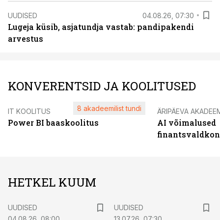
UUDISED
04.08.26, 07:30
Lugeja küsib, asjatundja vastab: pandipakendi
arvestus
KONVERENTSID JA KOOLITUSED
8 akadeemilist tundi
IT KOOLITUS
ÄRIPÄEVA AKADEE
Power BI baaskoolitus
AI võimalused
finantsvaldko
HETKEL KUUM
UUDISED
UUDISED
04.08.26, 08:00
13.07.26, 07:30