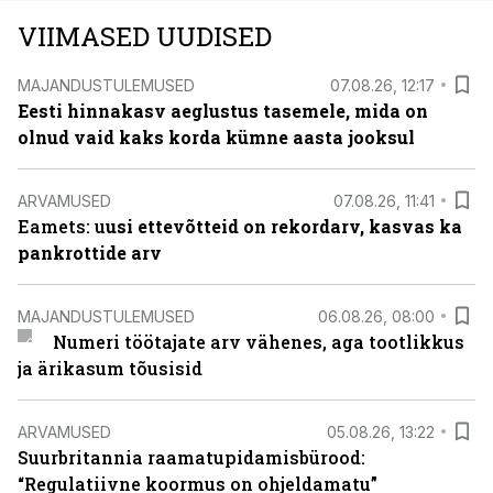
VIIMASED UUDISED
MAJANDUSTULEMUSED
07.08.26, 12:17
Eesti hinnakasv aeglustus tasemele, mida on
olnud vaid kaks korda kümne aasta jooksul
ARVAMUSED
07.08.26, 11:41
Eamets: u
usi ettevõtteid on rekordarv, kasvas ka
pankrottide arv
MAJANDUSTULEMUSED
06.08.26, 08:00
Numeri töötajate arv vähenes, aga tootlikkus
ja ärikasum tõusisid
ARVAMUSED
05.08.26, 13:22
Suurbritannia raamatupidamisbürood:
“Regulatiivne koormus on ohjeldamatu”