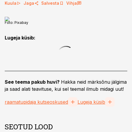
Kuula
Jaga
Salvesta
Vihja
Foto:
Pixabay
Lugeja küsib:
See teema pakub huvi?
Hakka neid märksõnu jälgima
ja saad alati teavituse, kui sel teemal ilmub midagi uut!
raamatupidaja kutseoskused
Lugeja küsib
SEOTUD LOOD