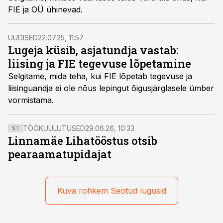
FIE ja OÜ ühinevad.
UUDISED
22.07.25, 11:57
Lugeja küsib, asjatundja vastab:
liising ja FIE tegevuse lõpetamine
Selgitame, mida teha, kui FIE lõpetab tegevuse ja
liisinguandja ei ole nõus lepingut õigusjärglasele ümber
vormistama.
TÖÖKUULUTUSED
29.06.26, 10:33
ST
Linnamäe Lihatööstus otsib
pearaamatupidajat
Kuva rohkem Seotud lugusid