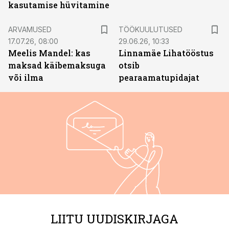
kasutamise hüvitamine
ST
ARVAMUSED
TÖÖKUULUTUSED
17.07.26, 08:00
29.06.26, 10:33
Meelis Mandel: kas
Linnamäe Lihatööstus
maksad käibemaksuga
otsib
või ilma
pearaamatupidajat
LIITU UUDISKIRJAGA