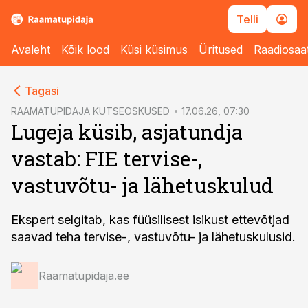
Telli
Avaleht
Kõik lood
Küsi küsimus
Üritused
Raadiosaa
cebook
Tagasi
Twitter)
RAAMATUPIDAJA KUTSEOSKUSED
17.06.26, 07:30
Lugeja küsib, asjatundja
kedIn
vastab: FIE tervise-,
ail
vastuvõtu- ja lähetuskulud
k
Ekspert selgitab, kas füüsilisest isikust ettevõtjad
saavad teha tervise-, vastuvõtu- ja lähetuskulusid.
Raamatupidaja.ee