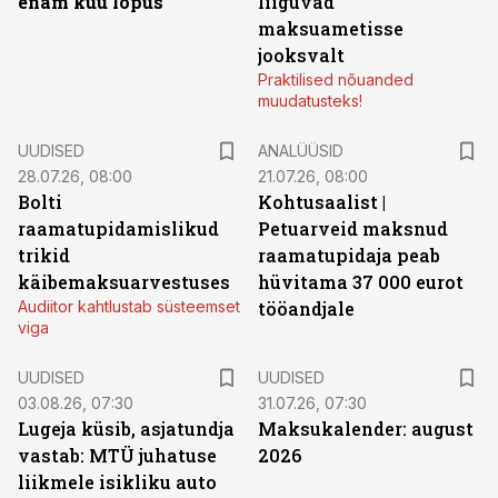
enam kuu lõpus
liiguvad
maksuametisse
jooksvalt
Praktilised nõuanded
muudatusteks!
UUDISED
ANALÜÜSID
28.07.26, 08:00
21.07.26, 08:00
Bolti
Kohtusaalist
|
raamatupidamislikud
Petuarveid maksnud
trikid
raamatupidaja peab
käibemaksuarvestuses
hüvitama 37 000 eurot
Audiitor kahtlustab süsteemset
tööandjale
viga
UUDISED
UUDISED
03.08.26, 07:30
31.07.26, 07:30
Lugeja küsib, asjatundja
Maksukalender: august
vastab: MTÜ juhatuse
2026
liikmele isikliku auto