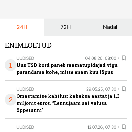
24H
72H
Nädal
ENIMLOETUD
UUDISED
04.08.26, 08:00
1
Uus TSD kord paneb raamatupidajad vigu
parandama kohe, mitte enam kuu lõpus
UUDISED
29.05.25, 07:30
Omastamise kahtlus: kaheksa aastat ja 1,3
2
miljonit eurot. “Lennujaam sai valusa
õppetunni”
UUDISED
13.07.26, 07:30