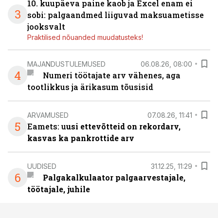
10. kuupäeva paine kaob ja Excel enam ei
3
sobi: palgaandmed liiguvad maksuametisse
jooksvalt
Praktilised nõuanded muudatusteks!
MAJANDUSTULEMUSED
06.08.26, 08:00
4
Numeri töötajate arv vähenes, aga
tootlikkus ja ärikasum tõusisid
ARVAMUSED
07.08.26, 11:41
5
Eamets: u
usi ettevõtteid on rekordarv,
kasvas ka pankrottide arv
UUDISED
31.12.25, 11:29
6
Palgakalkulaator palgaarvestajale,
töötajale, juhile