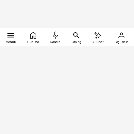
Menüü
Uudised
Raadio
Otsing
AI Chat
Logi sisse
Vana-Lõuna 39/1, 19094 Tallinn
(+372) 667 0111
raamatupidaja@raamatupidaja.ee
Telli
Reklaam
Firmast
Sisu kasutamisõigused
Ajakirjaniku