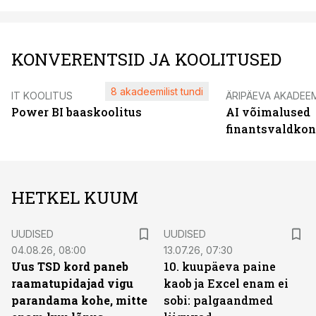
KONVERENTSID JA KOOLITUSED
8 akadeemilist tundi
IT KOOLITUS
ÄRIPÄEVA AKADEE
Power BI baaskoolitus
AI võimalused
finantsvaldko
HETKEL KUUM
UUDISED
UUDISED
04.08.26, 08:00
13.07.26, 07:30
Uus TSD kord paneb
10. kuupäeva paine
raamatupidajad vigu
kaob ja Excel enam ei
parandama kohe, mitte
sobi: palgaandmed