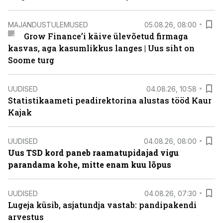
MAJANDUSTULEMUSED
05.08.26, 08:00
Grow Finance’i käive ülevõetud firmaga
kasvas, aga kasumlikkus langes | Uus siht on
Soome turg
UUDISED
04.08.26, 10:58
Statistikaameti peadirektorina alustas tööd Kaur
Kajak
UUDISED
04.08.26, 08:00
Uus TSD kord paneb raamatupidajad vigu
parandama kohe, mitte enam kuu lõpus
UUDISED
04.08.26, 07:30
Lugeja küsib, asjatundja vastab: pandipakendi
arvestus