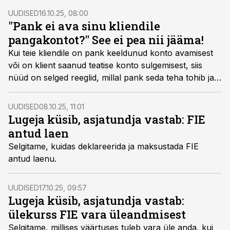
UUDISED
16.10.25, 08:00
"Pank ei ava sinu kliendile
pangakontot?" See ei pea nii jääma!
Kui teie kliendile on pank keeldunud konto avamisest
või on klient saanud teatise konto sulgemisest, siis
nüüd on selged reeglid, millal pank seda teha tohib ja
millal mitte. Raamatupidajal on kasulik teada, millised
on kliendi õigused ja kuidas neid kaitsta.
UUDISED
08.10.25, 11:01
Lugeja küsib, asjatundja vastab: FIE
antud laen
Selgitame, kuidas deklareerida ja maksustada FIE
antud laenu.
UUDISED
17.10.25, 09:57
Lugeja küsib, asjatundja vastab:
ülekurss FIE vara üleandmisest
Selgitame, millises väärtuses tuleb vara üle anda, kui