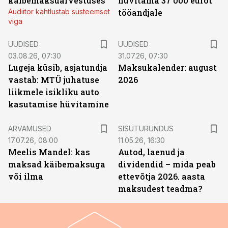
käibemaksuarvestuses
hüvitama 37 000 eurot
Audiitor kahtlustab süsteemset
tööandjale
viga
UUDISED
UUDISED
03.08.26, 07:30
31.07.26, 07:30
Lugeja küsib, asjatundja
Maksukalender: august
vastab: MTÜ juhatuse
2026
liikmele isikliku auto
kasutamise hüvitamine
ST
ARVAMUSED
SISUTURUNDUS
17.07.26, 08:00
11.05.26, 16:30
Meelis Mandel: kas
Autod, laenud ja
maksad käibemaksuga
dividendid – mida peab
või ilma
ettevõtja 2026. aasta
maksudest teadma?