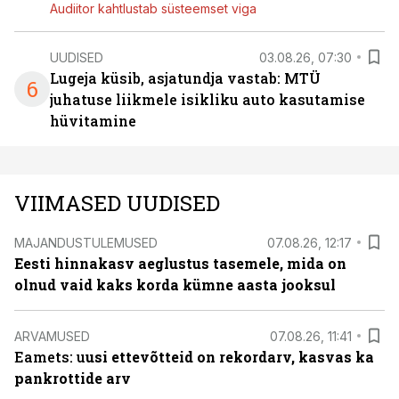
Audiitor kahtlustab süsteemset viga
UUDISED
03.08.26, 07:30
Lugeja küsib, asjatundja vastab: MTÜ
6
juhatuse liikmele isikliku auto kasutamise
hüvitamine
VIIMASED UUDISED
MAJANDUSTULEMUSED
07.08.26, 12:17
Eesti hinnakasv aeglustus tasemele, mida on
olnud vaid kaks korda kümne aasta jooksul
ARVAMUSED
07.08.26, 11:41
Eamets: u
usi ettevõtteid on rekordarv, kasvas ka
pankrottide arv