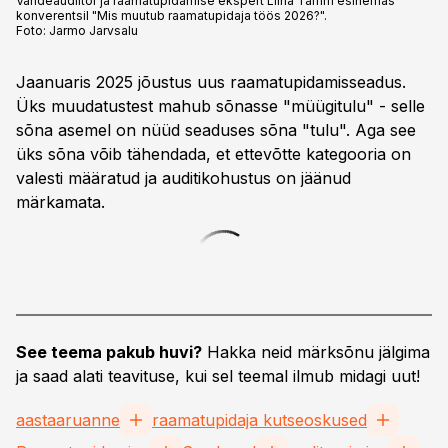
Vandeaudiitor ja raamatupidamise ekspert Liina Tamm esinemas
konverentsil "Mis muutub raamatupidaja töös 2026?".
Foto:
Jarmo Jarvsalu
Jaanuaris 2025 jõustus uus raamatupidamisseadus.
Üks muudatustest mahub sõnasse "müügitulu" - selle
sõna asemel on nüüd seaduses sõna "tulu". Aga see
üks sõna võib tähendada, et ettevõtte kategooria on
valesti määratud ja auditikohustus on jäänud
märkamata.
See teema pakub huvi?
Hakka neid märksõnu jälgima
ja saad alati teavituse, kui sel teemal ilmub midagi uut!
aastaaruanne
raamatupidaja kutseoskused