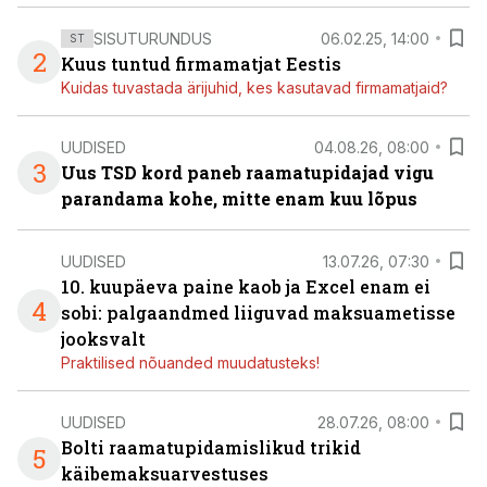
SISUTURUNDUS
06.02.25, 14:00
ST
2
Kuus tuntud firmamatjat Eestis
Kuidas tuvastada ärijuhid, kes kasutavad firmamatjaid?
UUDISED
04.08.26, 08:00
3
Uus TSD kord paneb raamatupidajad vigu
parandama kohe, mitte enam kuu lõpus
UUDISED
13.07.26, 07:30
10. kuupäeva paine kaob ja Excel enam ei
4
sobi: palgaandmed liiguvad maksuametisse
jooksvalt
Praktilised nõuanded muudatusteks!
UUDISED
28.07.26, 08:00
Bolti raamatupidamislikud trikid
5
käibemaksuarvestuses