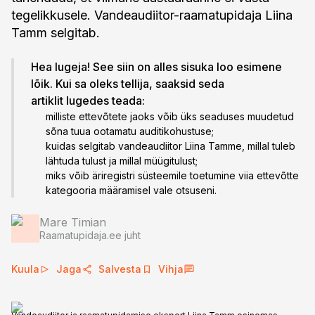
tegelikkusele. Vandeaudiitor-raamatupidaja Liina
Tamm selgitab.
Hea lugeja! See siin on alles sisuka loo esimene
lõik. Kui sa oleks tellija, saaksid seda
artiklit lugedes teada:
milliste ettevõtete jaoks võib üks seaduses muudetud
sõna tuua ootamatu auditikohustuse;
kuidas selgitab vandeaudiitor Liina Tamme, millal tuleb
lähtuda tulust ja millal müügitulust;
miks võib äriregistri süsteemile toetumine viia ettevõtte
kategooria määramisel vale otsuseni.
Mare Timian
Raamatupidaja.ee juht
Kuula
Jaga
Salvesta
Vihja