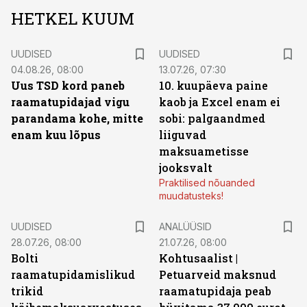
HETKEL KUUM
UUDISED
UUDISED
04.08.26, 08:00
13.07.26, 07:30
Uus TSD kord paneb
10. kuupäeva paine
raamatupidajad vigu
kaob ja Excel enam ei
parandama kohe, mitte
sobi: palgaandmed
enam kuu lõpus
liiguvad
maksuametisse
jooksvalt
Praktilised nõuanded
muudatusteks!
UUDISED
ANALÜÜSID
28.07.26, 08:00
21.07.26, 08:00
Bolti
Kohtusaalist
|
raamatupidamislikud
Petuarveid maksnud
trikid
raamatupidaja peab