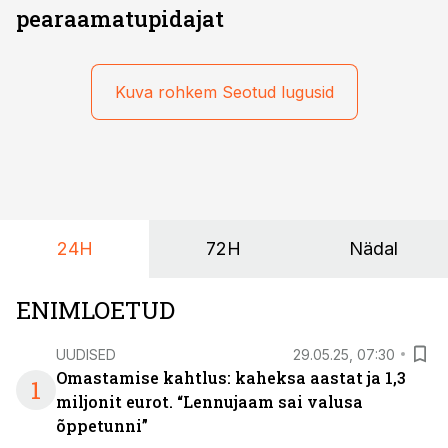
pearaamatupidajat
Kuva rohkem Seotud lugusid
24H
72H
Nädal
ENIMLOETUD
UUDISED
29.05.25, 07:30
Omastamise kahtlus: kaheksa aastat ja 1,3
1
miljonit eurot. “Lennujaam sai valusa
õppetunni”