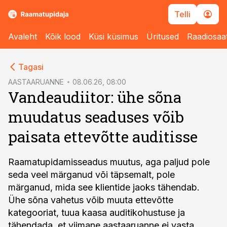
Telli
Avaleht
Kõik lood
Küsi küsimus
Üritused
Raadiosaa
cebook
Tagasi
Twitter)
AASTAARUANNE
08.06.26, 08:00
Vandeaudiitor: ühe sõna
kedIn
muudatus seaduses võib
ail
paisata ettevõtte auditisse
k
Raamatupidamisseadus muutus, aga paljud pole
seda veel märganud või täpsemalt, pole
märganud, mida see klientide jaoks tähendab.
Ühe sõna vahetus võib muuta ettevõtte
kategooriat, tuua kaasa auditikohustuse ja
tähendada, et viimane aastaaruanne ei vasta