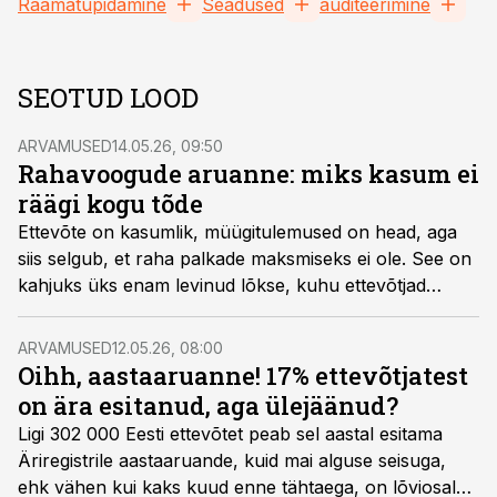
Raamatupidamine
Seadused
auditeerimine
SEOTUD LOOD
ARVAMUSED
14.05.26, 09:50
Rahavoogude aruanne: miks kasum ei
räägi kogu tõde
Ettevõte on kasumlik, müügitulemused on head, aga
siis selgub, et raha palkade maksmiseks ei ole. See on
kahjuks üks enam levinud lõkse, kuhu ettevõtjad
satuvad. Rahavoogude aruanne ütleb ausalt, kuidas
ettevõttel tegelikult läheb.
ARVAMUSED
12.05.26, 08:00
Oihh, aastaaruanne! 17% ettevõtjatest
on ära esitanud, aga ülejäänud?
Ligi 302 000 Eesti ettevõtet peab sel aastal esitama
Äriregistrile aastaaruande, kuid mai alguse seisuga,
ehk vähen kui kaks kuud enne tähtaega, on lõviosal