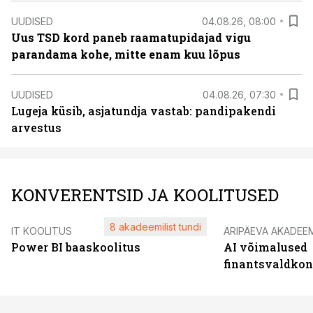
UUDISED
04.08.26, 08:00
Uus TSD kord paneb raamatupidajad vigu
parandama kohe, mitte enam kuu lõpus
UUDISED
04.08.26, 07:30
Lugeja küsib, asjatundja vastab: pandipakendi
arvestus
KONVERENTSID JA KOOLITUSED
8 akadeemilist tundi
IT KOOLITUS
ÄRIPÄEVA AKADEE
Power BI baaskoolitus
AI võimalused
finantsvaldko