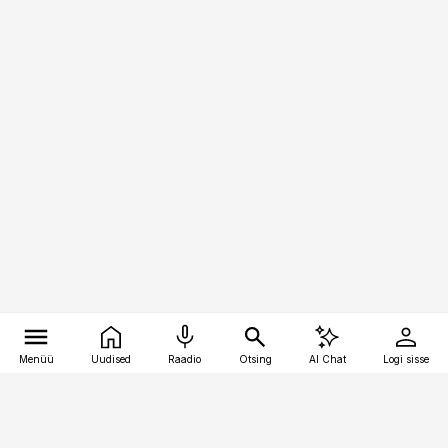
Menüü
Uudised
Raadio
Otsing
AI Chat
Logi sisse
Vana-Lõuna 39/1, 19094 Tallinn