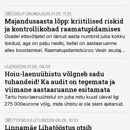
ehk 250 000 ettevõttel see veel tegemata.
SISUTURUNDUS
26.01.26, 11:25
ST
Majandusaasta lõpp: kriitilised riskid
ja kontrollikohad raamatupidamises
Osadel ettevõtjatel on läinud aasta numbrid juba kokku
löödud, aga on palju neidki, kellel on aastaaruanne
alles koostamisel. Raamatupidamisbüroo Vesiir asutaja
ja juhi Enno Lepvaltsi sõnul tähendab hilisem
aastaaruandega alustamine, et numbrite
UUDISED
16.01.26, 08:00
kokkulöömisel tuleb olla eriti tähelepanelik.
Hoiu-laenuühistu võlgneb sadu
tuhandeid! Ka audit on tegemata ja
viimane aastaaruanne esitamata
Tartu hoiu-laenuühistul on juba mitu kuud üleval ligi
275 000eurone võlg, mida ühistu ei ole siiani ajatanud.
TÖÖKUULUTUSED
29.06.26, 10:33
ST
Linnamäe Lihatööstus otsib