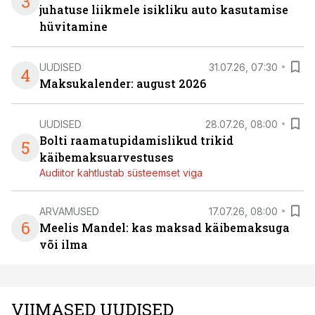
3
juhatuse liikmele isikliku auto kasutamise
hüvitamine
UUDISED
31.07.26, 07:30
4
Maksukalender: august 2026
UUDISED
28.07.26, 08:00
Bolti raamatupidamislikud trikid
5
käibemaksuarvestuses
Audiitor kahtlustab süsteemset viga
ARVAMUSED
17.07.26, 08:00
6
Meelis Mandel: kas maksad käibemaksuga
või ilma
VIIMASED UUDISED