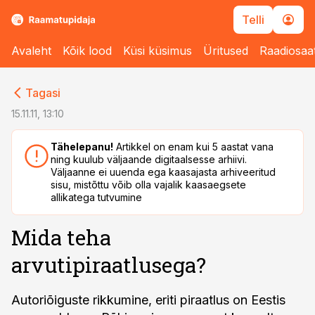
Telli
Avaleht
Kõik lood
Küsi küsimus
Üritused
Raadiosaa
cebook
cebook
Tagasi
Twitter)
Twitter)
15.11.11, 13:10
kedIn
kedIn
Tähelepanu!
Artikkel on enam kui 5 aastat vana
ning kuulub väljaande digitaalsesse arhiivi.
ail
ail
Väljaanne ei uuenda ega kaasajasta arhiveeritud
sisu, mistõttu võib olla vajalik kaasaegsete
k
k
allikatega tutvumine
Mida teha
arvutipiraatlusega?
Autoriõiguste rikkumine, eriti piraatlus on Eestis