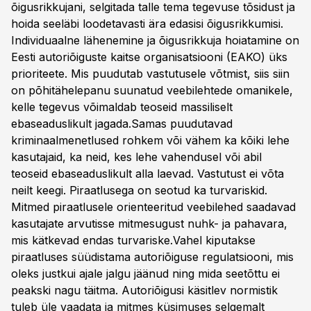
õigusrikkujani, selgitada talle tema tegevuse tõsidust ja
hoida seeläbi loodetavasti ära edasisi õigusrikkumisi.
Individuaalne lähenemine ja õigusrikkuja hoiatamine on
Eesti autoriõiguste kaitse organisatsiooni (EAKO) üks
prioriteete. Mis puudutab vastutusele võtmist, siis siin
on põhitähelepanu suunatud veebilehtede omanikele,
kelle tegevus võimaldab teoseid massiliselt
ebaseaduslikult jagada.Samas puudutavad
kriminaalmenetlused rohkem või vähem ka kõiki lehe
kasutajaid, ka neid, kes lehe vahendusel või abil
teoseid ebaseaduslikult alla laevad. Vastutust ei võta
neilt keegi. Piraatlusega on seotud ka turvariskid.
Mitmed piraatlusele orienteeritud veebilehed saadavad
kasutajate arvutisse mitmesugust nuhk- ja pahavara,
mis kätkevad endas turvariske.Vahel kiputakse
piraatluses süüdistama autoriõiguse regulatsiooni, mis
oleks justkui ajale jalgu jäänud ning mida seetõttu ei
peakski nagu täitma. Autoriõigusi käsitlev normistik
tuleb üle vaadata ja mitmes küsimuses selgemalt