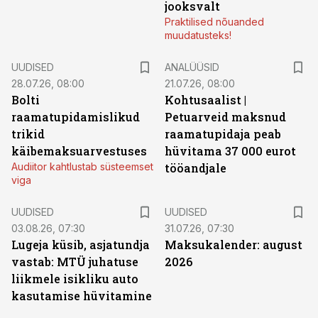
jooksvalt
Praktilised nõuanded
muudatusteks!
UUDISED
ANALÜÜSID
28.07.26, 08:00
21.07.26, 08:00
Bolti
Kohtusaalist
|
raamatupidamislikud
Petuarveid maksnud
trikid
raamatupidaja peab
käibemaksuarvestuses
hüvitama 37 000 eurot
Audiitor kahtlustab süsteemset
tööandjale
viga
UUDISED
UUDISED
03.08.26, 07:30
31.07.26, 07:30
Lugeja küsib, asjatundja
Maksukalender: august
vastab: MTÜ juhatuse
2026
liikmele isikliku auto
kasutamise hüvitamine