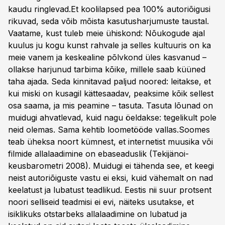
kaudu ringlevad.Et koolilapsed pea 100% autoriõigu­si
rikuvad, seda võib mõista kasutusharjumuste taustal.
Vaatame, kust tuleb meie ühiskond: Nõukogude ajal
kuulus ju kogu kunst rahvale ja selles kultuuris on ka
meie vanem ja kesk­ealine põlvkond üles kasvanud –
ollakse harjunud tarbima kõike, millele saab küüned
taha ajada. Seda kinnitavad paljud noored: leitakse, et
kui miski on kusagil kättesaadav, peaksime kõik sellest
osa saama, ja mis peamine – tasuta. Tasuta lõunad on
muidugi ahvatlevad, kuid nagu öeldakse: tegelikult pole
neid olemas. Sama kehtib loometööde vallas.Soomes
teab üheksa noort kümnest, et internetist muusika või
fil­mi­de allalaadimi­ne on ebaseaduslik (Tekijänoi­
keusbarometri 2008). Muidugi ei tähenda see, et keegi
neist autoriõiguste vastu ei eksi, kuid vähemalt on nad
keela­tust ja lubatust teadlikud. Ees­tis nii suur protsent
noori selliseid teadmisi ei evi, näiteks usutakse, et
isiklikuks otstarbeks allalaadimine on lubatud ja