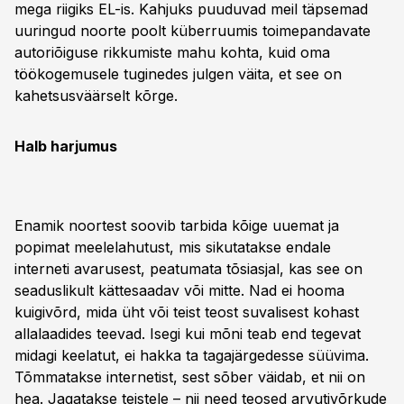
mega riigiks EL-is. Kahjuks puuduvad meil täpsemad
uuringud noorte poolt küberruumis toimepandavate
autoriõiguse rikkumiste mahu kohta, kuid oma
töökogemusele tuginedes julgen väita, et see on
kahetsusväärselt kõrge.
Halb harjumus
Enamik noortest soovib tarbida kõige uuemat ja
popimat meelelahutust, mis sikutatakse endale
interneti avarusest, peatumata tõsiasjal, kas see on
seaduslikult kättesaadav või mitte. Nad ei hooma
kuigivõrd, mida üht või teist teost suvalisest kohast
allalaadides teevad. Isegi kui mõni teab end tegevat
midagi keelatut, ei hakka ta tagajärgedesse süüvima.
Tõmmatakse internetist, sest sõber väidab, et nii on
hea. Jagatakse teistele – nii need teosed arvutivõrkude