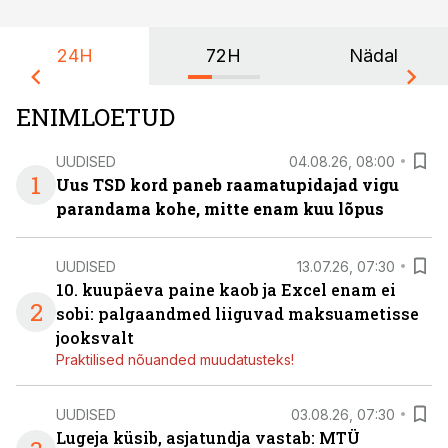
24H
72H
Nädal
ENIMLOETUD
UUDISED
04.08.26, 08:00
1
Uus TSD kord paneb raamatupidajad vigu
parandama kohe, mitte enam kuu lõpus
UUDISED
13.07.26, 07:30
10. kuupäeva paine kaob ja Excel enam ei
2
sobi: palgaandmed liiguvad maksuametisse
jooksvalt
Praktilised nõuanded muudatusteks!
UUDISED
03.08.26, 07:30
Lugeja küsib, asjatundja vastab: MTÜ