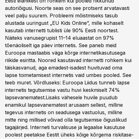
Eesti elanikest on rohkem kui pooled rikkunud
autoriõigusi. Noorte seas on see protsent arvatavasti
veel palju suurem. Probleemi mõistmiseks tasub
alustada uuringust „EU Kids Online”, mille kohaselt
kasutab internetti tublisti üle 90% Eesti noortest.
Näiteks vanusegrupist 11–14 eluaastat on 97%
tõenäoliselt iga päev internetis. See paneb meid
Euroopa mastaabis väga kõrge internetikasutusega
riikide esiritta. Noored kasutavad internetti rohkem kui
täiskasvanud, aga emadest-isadest huvituvad oma
lapse toimetamisest internetis vaid umbes pooled. See
teeb muret. Võrdluseks: Euroopa Liidus tunneb lapse
internetis tegutsemise vastu huvi keskmiselt 74%
lapsevanematest.Lisaks vähesele huvile puudub
enamikul lapsevanematest arusaam sellest, milline
tegevus internetis on seadusega vastuolus, milline
mitte ning millised võivad olla tegutsemise õiguslikud
tagajärjed. Interneti turva­lisuse ja legaalse kasutuse
poolest peetakse Eestit üheks kõige kõrgema riskitase­