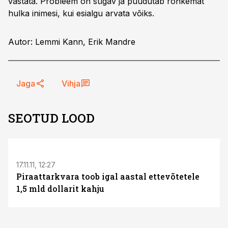
vastata. Probleem on sügav ja puudutab rohkemat
hulka inimesi, kui esialgu arvata võiks.
Autor: Lemmi Kann, Erik Mandre
Jaga
Vihja
SEOTUD LOOD
17.11.11, 12:27
Piraattarkvara toob igal aastal ettevõtetele
1,5 mld dollarit kahju