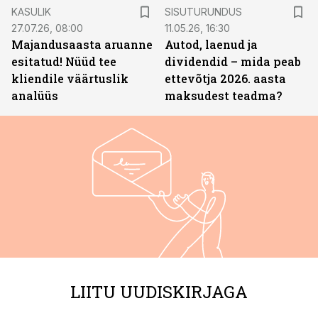
ST
KASULIK
SISUTURUNDUS
27.07.26, 08:00
11.05.26, 16:30
Majandusaasta aruanne
Autod, laenud ja
esitatud! Nüüd tee
dividendid – mida peab
kliendile väärtuslik
ettevõtja 2026. aasta
analüüs
maksudest teadma?
LIITU UUDISKIRJAGA