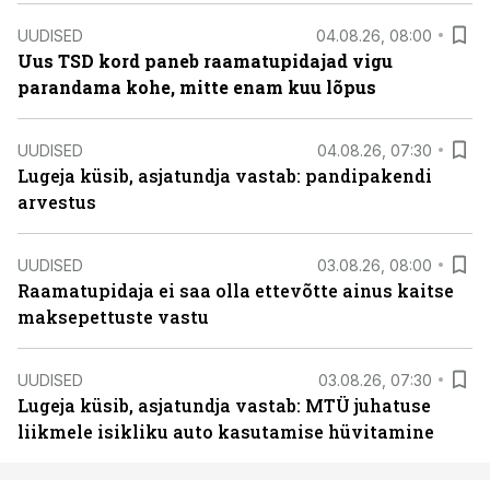
UUDISED
04.08.26, 08:00
Uus TSD kord paneb raamatupidajad vigu
parandama kohe, mitte enam kuu lõpus
UUDISED
04.08.26, 07:30
Lugeja küsib, asjatundja vastab: pandipakendi
arvestus
UUDISED
03.08.26, 08:00
Raamatupidaja ei saa olla ettevõtte ainus kaitse
maksepettuste vastu
UUDISED
03.08.26, 07:30
Lugeja küsib, asjatundja vastab: MTÜ juhatuse
liikmele isikliku auto kasutamise hüvitamine