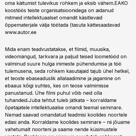
oma käitumist tulevikus rohkem ja eksib vähem.EAKO
koostöös teiste organisatsioonidega on aidanud
mitmeid intellektuaalset omandit käsitlevaid
õppematerjale välja töötada (tasuta kättesaadavad
www.autor.ee
Mida enam teadvustatakse, et filmid, muusika,
videomängud, tarkvara ja paljud teised loometööd on
valminud suure hulga inimeste pühendumise ja töö
tulemusena, seda rohkem kasutajaid tajub ühel hetkel,
et teoste ebaseaduslik allalaadimine ja jagamine on
ebaaus kõigi suhtes, kes on teose valmimisse
panustanud. Ühe filmi puhul võib neid olla
tuhandeid.Juba tehtut tuleb jätkata – korraldame
õpetajatele intellektuaalse omandi teemal seminare.
Nemad saavad omandatud teadmisi koolides noortele
edasi anda. Korraldame koolides seminare – nii jõuame
vahetumalt noorteni ja saame nende küsimustele