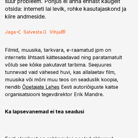
suur probleem. Põhjus ei anna ennast kaugelt
otsida: interneti lai levik, rohke kasutajaskond ja
kiire andmeside.
Jaga
Salvesta
Vihja
Filmid, muusika, tarkvara, e-raamatud jpm on
internetis lihtsasti kättesaadavad ning paratamatult
võlub see kõike pakutavat tarbima. Seejuures
tunnevad vaid vähesed huvi, kas allalaetav film,
muusika või mõni muu teos on seaduslik koopia,
nendib
Õpetajate Lehes
Eesti autoriõiguste kaitse
organisatsiooni tegevdirektor Erik Mandre.
Ka lapsevanemad ei tea seadusi