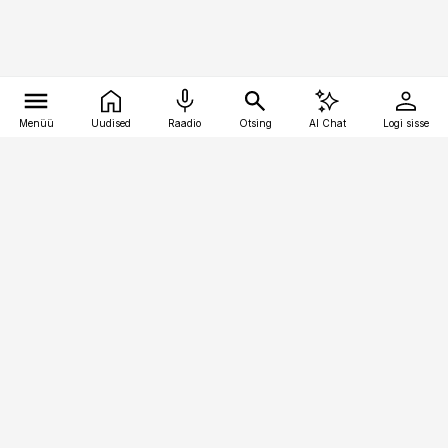
Menüü
Uudised
Raadio
Otsing
AI Chat
Logi sisse
Vana-Lõuna 39/1, 19094 Tallinn
(+372) 667 0111
raamatupidaja@raamatupidaja.ee
Telli
Reklaam
Firmast
Sisu kasutamisõigused
Ajakirjaniku
eetikakoodeks