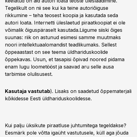
keelatud on aid autori loata teoste üleslaadimine.
Tegelikult on nii see kui ka teine autoriõiguse
rikkumine – teha teosest koopia ja kasutada seda
autori loata. Internetti üleslaetud piraatkoopiat ei ole
võimalik õiguspäraselt kasutada.Liigume siiski õiges
suunas: riik on astunud esimesi samme muutmaks
noori intellektuaalomandist teadliku­maks. Sellest
õppeaastast on see teema üldhariduskoolide
õppekavas. Usun, et tasapisi õpivad noored pidama
enam lugu loometööst ja saavad aru selle ausa
tarbimise olulisusest.
Kasutaja vastutab
). Lisaks on saadetud õppematerjali
kõikidesse Eesti üldhariduskoolidesse.
Kui palju üksikute piraatluse juhtumitega tegeldakse?
Eesmärk pole võtta igaüht vastutusele, küll aga jõuda