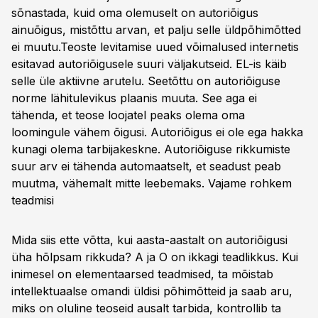
sõnastada, kuid oma olemuselt on autoriõigus
ainuõigus, mistõttu arvan, et palju selle üldpõhimõtted
ei muutu.Teoste levitamise uued võimalused internetis
esitavad autoriõigusele suuri väljakutseid. EL-is käib
selle üle aktiivne arutelu. Seetõttu on autoriõiguse
norme lähitulevikus plaanis muuta. See aga ei
tähenda, et teose loojatel peaks olema oma
loomingule vähem õigusi. Autoriõigus ei ole ega hakka
kunagi olema tarbijakeskne. Autoriõiguse rikkumiste
suur arv ei tähenda automaatselt, et seadust peab
muutma, vähemalt mitte leebemaks.
Vajame rohkem
teadmisi
Mida siis ette võtta, kui aasta-aastalt on autoriõigusi
üha hõlpsam rikkuda? A ja O on ikkagi teadlikkus. Kui
inimesel on elementaarsed teadmised, ta mõistab
intellektuaalse omandi üldisi põhimõtteid ja saab aru,
miks on oluline teoseid ausalt tarbida, kontrollib ta