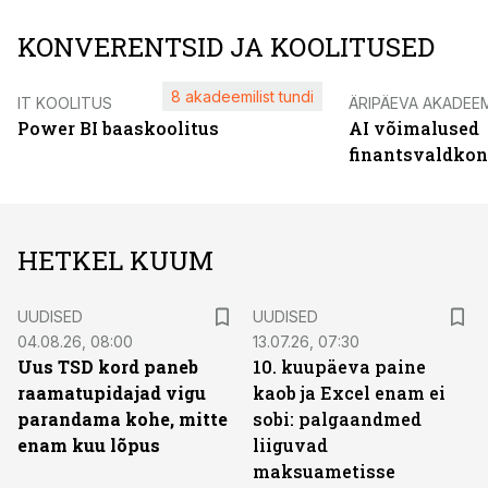
KONVERENTSID JA KOOLITUSED
8 akadeemilist tundi
IT KOOLITUS
ÄRIPÄEVA AKADEE
Power BI baaskoolitus
AI võimalused
finantsvaldko
HETKEL KUUM
UUDISED
UUDISED
04.08.26, 08:00
13.07.26, 07:30
Uus TSD kord paneb
10. kuupäeva paine
raamatupidajad vigu
kaob ja Excel enam ei
parandama kohe, mitte
sobi: palgaandmed
enam kuu lõpus
liiguvad
maksuametisse