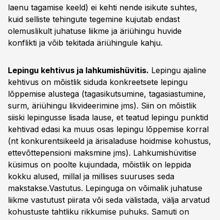
laenu tagamise keeld) ei kehti nende isikute suhtes,
kuid selliste tehingute tegemine kujutab endast
olemuslikult juhatuse liikme ja äriühingu huvide
konflikti ja võib tekitada äriühingule kahju.
Lepingu kehtivus ja lahkumishüvitis.
Lepingu ajaline
kehtivus on mõistlik siduda konkreetsete lepingu
lõppemise alustega (tagasikutsumine, tagasiastumine,
surm, äriühingu likvideerimine jms). Siin on mõistlik
siiski lepingusse lisada lause, et teatud lepingu punktid
kehtivad edasi ka muus osas lepingu lõppemise korral
(nt konkurentsikeeld ja ärisaladuse hoidmise kohustus,
ettevõttepensioni maksmine jms). Lahkumishüvitise
küsimus on poolte kujundada, mõistlik on leppida
kokku alused, millal ja millises suuruses seda
makstakse.Vastutus. Lepinguga on võimalik juhatuse
liikme vastutust piirata või seda välistada, välja arvatud
kohustuste tahtliku rikkumise puhuks. Samuti on