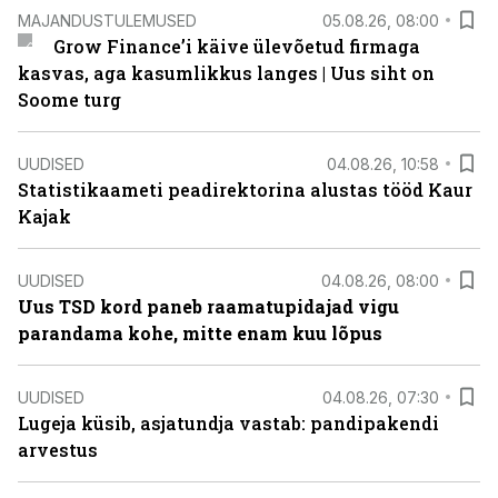
MAJANDUSTULEMUSED
05.08.26, 08:00
Grow Finance’i käive ülevõetud firmaga
kasvas, aga kasumlikkus langes | Uus siht on
Soome turg
UUDISED
04.08.26, 10:58
Statistikaameti peadirektorina alustas tööd Kaur
Kajak
UUDISED
04.08.26, 08:00
Uus TSD kord paneb raamatupidajad vigu
parandama kohe, mitte enam kuu lõpus
UUDISED
04.08.26, 07:30
Lugeja küsib, asjatundja vastab: pandipakendi
arvestus