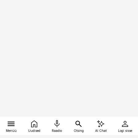
Menüü
Uudised
Raadio
Otsing
AI Chat
Logi sisse