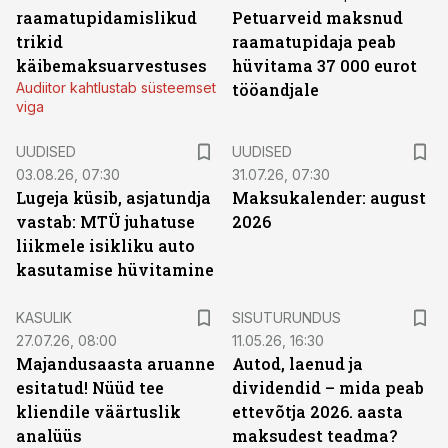
raamatupidamislikud
Petuarveid maksnud
trikid
raamatupidaja peab
käibemaksuarvestuses
hüvitama 37 000 eurot
Audiitor kahtlustab süsteemset
tööandjale
viga
UUDISED
UUDISED
03.08.26, 07:30
31.07.26, 07:30
Lugeja küsib, asjatundja
Maksukalender: august
vastab: MTÜ juhatuse
2026
liikmele isikliku auto
kasutamise hüvitamine
ST
KASULIK
SISUTURUNDUS
27.07.26, 08:00
11.05.26, 16:30
Majandusaasta aruanne
Autod, laenud ja
esitatud! Nüüd tee
dividendid – mida peab
kliendile väärtuslik
ettevõtja 2026. aasta
analüüs
maksudest teadma?