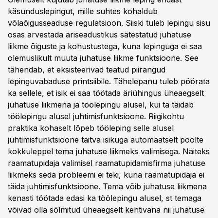
käsunduslepingut, mille suhtes kohaldub
võlaõigusseaduse regulatsioon. Siiski tuleb lepingu sisu
osas arvestada äriseadustikus sätestatud juhatuse
liikme õiguste ja kohustustega, kuna lepinguga ei saa
olemuslikult muuta juhatuse liikme funktsioone. See
tähendab, et eksisteerivad teatud piirangud
lepinguvabaduse printsiibile. Tähelepanu tuleb pöörata
ka sellele, et isik ei saa töötada äriühingus üheaegselt
juhatuse liikmena ja töölepingu alusel, kui ta täidab
töölepingu alusel juhtimisfunktsioone. Riigikohtu
praktika kohaselt lõpeb tööleping selle alusel
juhtimisfunktsioone täitva isikuga automaatselt poolte
kokkuleppel tema juhatuse liikmeks valimisega. Näiteks
raamatupidaja valimisel raamatupidamisfirma juhatuse
liikmeks seda probleemi ei teki, kuna raamatupidaja ei
täida juhtimisfunktsioone. Tema võib juhatuse liikmena
kenasti töötada edasi ka töölepingu alusel, st temaga
võivad olla sõlmitud üheaegselt kehtivana nii juhatuse