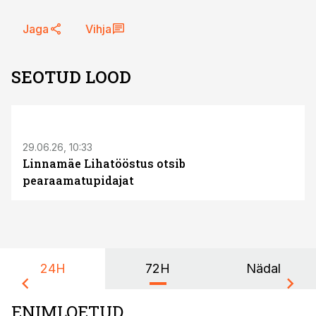
Jaga
Vihja
SEOTUD LOOD
ST
29.06.26, 10:33
Linnamäe Lihatööstus otsib
pearaamatupidajat
24H
72H
Nädal
ENIMLOETUD