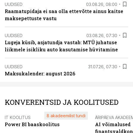
UUDISED
03.08.26, 08:00
Raamatupidaja ei saa olla ettevõtte ainus kaitse
maksepettuste vastu
UUDISED
03.08.26, 07:30
Lugeja küsib, asjatundja vastab: MTÜ juhatuse
liikmele isikliku auto kasutamise hüvitamine
UUDISED
31.07.26, 07:30
Maksukalender: august 2026
KONVERENTSID JA KOOLITUSED
8 akadeemilist tundi
IT KOOLITUS
ÄRIPÄEVA AKADEE
Power BI baaskoolitus
AI võimalused
finantsvaldko