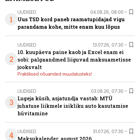
UUDISED
04.08.26, 08:00
1
Uus TSD kord paneb raamatupidajad vigu
parandama kohe, mitte enam kuu lõpus
UUDISED
13.07.26, 07:30
10. kuupäeva paine kaob ja Excel enam ei
2
sobi: palgaandmed liiguvad maksuametisse
jooksvalt
Praktilised nõuanded muudatusteks!
UUDISED
03.08.26, 07:30
Lugeja küsib, asjatundja vastab: MTÜ
3
juhatuse liikmele isikliku auto kasutamise
hüvitamine
UUDISED
31.07.26, 07:30
4
Maksukalender: august 2026