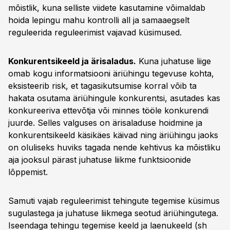
mõistlik, kuna selliste viidete kasutamine võimaldab
hoida lepingu mahu kontrolli all ja samaaegselt
reguleerida reguleerimist vajavad küsimused.
Konkurentsikeeld ja ärisaladus.
Kuna juhatuse liige
omab kogu informatsiooni äriühingu tegevuse kohta,
eksisteerib risk, et tagasikutsumise korral võib ta
hakata osutama äriühingule konkurentsi, asutades kas
konkureeriva ettevõtja või minnes tööle konkurendi
juurde. Selles valguses on ärisaladuse hoidmine ja
konkurentsikeeld käsikäes käivad ning äriühingu jaoks
on oluliseks huviks tagada nende kehtivus ka mõistliku
aja jooksul pärast juhatuse liikme funktsioonide
lõppemist.
Samuti vajab reguleerimist tehingute tegemise küsimus
sugulastega ja juhatuse liikmega seotud äriühingutega.
Iseendaga tehingu tegemise keeld ja laenukeeld (sh