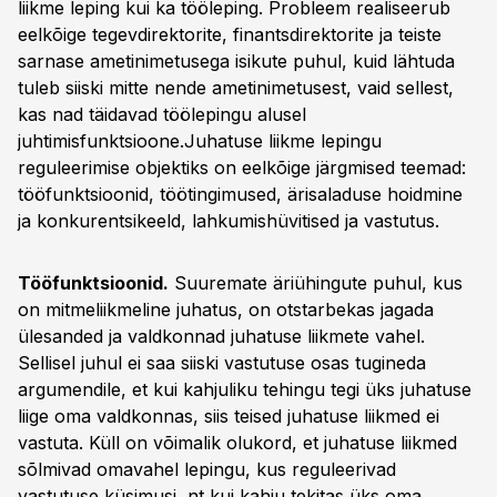
liikme leping kui ka tööleping. Probleem realiseerub
eelkõige tegevdirektorite, finantsdirektorite ja teiste
sarnase ametinimetusega isikute puhul, kuid lähtuda
tuleb siiski mitte nende ametinimetusest, vaid sellest,
kas nad täidavad töölepingu alusel
juhtimisfunktsioone.Juhatuse liikme lepingu
reguleerimise objektiks on eelkõige järgmised teemad:
tööfunktsioonid, töötingimused, ärisaladuse hoidmine
ja konkurentsikeeld, lahkumishüvitised ja vastutus.
Tööfunktsioonid.
Suuremate äriühingute puhul, kus
on mitmeliikmeline juhatus, on otstarbekas jagada
ülesanded ja valdkonnad juhatuse liikmete vahel.
Sellisel juhul ei saa siiski vastutuse osas tugineda
argumendile, et kui kahjuliku tehingu tegi üks juhatuse
liige oma valdkonnas, siis teised juhatuse liikmed ei
vastuta. Küll on võimalik olukord, et juhatuse liikmed
sõlmivad omavahel lepingu, kus reguleerivad
vastutuse küsimusi, nt kui kahju tekitas üks oma