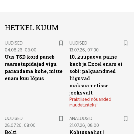
HETKEL KUUM
UUDISED
UUDISED
04.08.26, 08:00
13.07.26, 07:30
Uus TSD kord paneb
10. kuupäeva paine
raamatupidajad vigu
kaob ja Excel enam ei
parandama kohe, mitte
sobi: palgaandmed
enam kuu lõpus
liiguvad
maksuametisse
jooksvalt
Praktilised nõuanded
muudatusteks!
UUDISED
ANALÜÜSID
28.07.26, 08:00
21.07.26, 08:00
Bolti
Kohtusaalist
|