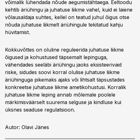
võimalik lühendada nõude aegumistähtaega. Eeltoodu
kehtib äriühingu ja juhatuse liikme vahel, kuid ei laiene
võlausaldaja suhtes, kellel on teatud juhul õigus otse
nõuda juhatuse liikmelt äriühingule tekitatud kahju
hüvitamist.
Kokkuvõttes on oluline reguleerida juhatuse liikme
õigused ja kohustused täpsemalt lepinguga,
vähendades seeläbi äriühingu jaoks eksisteerivaid
riske, sidudes soovi korral olulise juhatuse liikme
äriühinguga pikemaks ajaks või lihtsalt täpsustades
konkreetse juhatuse liikme ametikohustusi. Korralik
juhatuse liikme leping annab mõlemale poolele
märkimisväärselt suurema selguse ja kindluse kui
üksnes seaduse regulatsioon.
Autor: Olavi Jänes