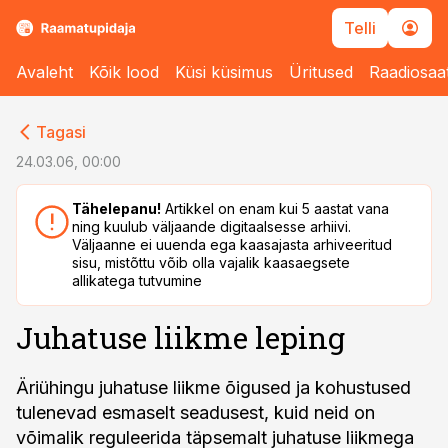
Telli
Avaleht
Kõik lood
Küsi küsimus
Üritused
Raadiosaa
cebook
cebook
Tagasi
Twitter)
Twitter)
24.03.06, 00:00
kedIn
kedIn
Tähelepanu!
Artikkel on enam kui 5 aastat vana
ning kuulub väljaande digitaalsesse arhiivi.
ail
ail
Väljaanne ei uuenda ega kaasajasta arhiveeritud
sisu, mistõttu võib olla vajalik kaasaegsete
k
k
allikatega tutvumine
Juhatuse liikme leping
Äriühingu juhatuse liikme õigused ja kohustused
tulenevad esmaselt seadusest, kuid neid on
võimalik reguleerida täpsemalt juhatuse liikmega