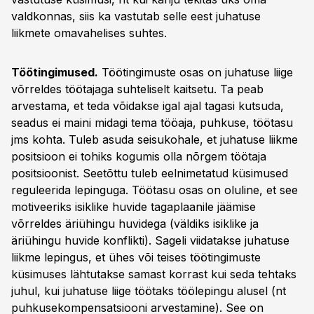
valdkonnas, siis ka vastutab selle eest juhatuse
liikmete omavahelises suhtes.
Töötingimused.
Töötingimuste osas on juhatuse liige
võrreldes töötajaga suhteliselt kaitsetu. Ta peab
arvestama, et teda võidakse igal ajal tagasi kutsuda,
seadus ei maini midagi tema tööaja, puhkuse, töötasu
jms kohta. Tuleb asuda seisukohale, et juhatuse liikme
positsioon ei tohiks kogumis olla nõrgem töötaja
positsioonist. Seetõttu tuleb eelnimetatud küsimused
reguleerida lepinguga. Töötasu osas on oluline, et see
motiveeriks isiklike huvide tagaplaanile jäämise
võrreldes äriühingu huvidega (väldiks isiklike ja
äriühingu huvide konflikti). Sageli viidatakse juhatuse
liikme lepingus, et ühes või teises töötingimuste
küsimuses lähtutakse samast korrast kui seda tehtaks
juhul, kui juhatuse liige töötaks töölepingu alusel (nt
puhkusekompensatsiooni arvestamine). See on