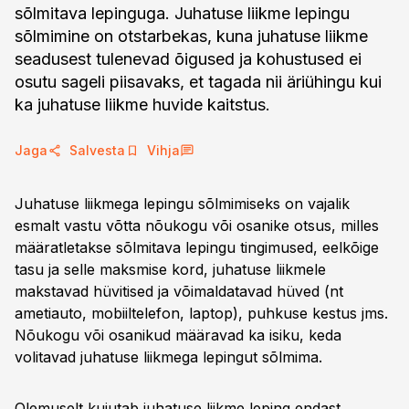
sõlmitava lepinguga. Juhatuse liikme lepingu
sõlmimine on otstarbekas, kuna juhatuse liikme
seadusest tulenevad õigused ja kohustused ei
osutu sageli piisavaks, et tagada nii äriühingu kui
ka juhatuse liikme huvide kaitstus.
Jaga
Salvesta
Vihja
Juhatuse liikmega lepingu sõlmimiseks on vajalik
esmalt vastu võtta nõukogu või osanike otsus, milles
määratletakse sõlmitava lepingu tingimused, eelkõige
tasu ja selle maksmise kord, juhatuse liikmele
makstavad hüvitised ja võimaldatavad hüved (nt
ametiauto, mobiiltelefon, laptop), puhkuse kestus jms.
Nõukogu või osanikud määravad ka isiku, keda
volitavad juhatuse liikmega lepingut sõlmima.
Olemuselt kujutab juhatuse liikme leping endast