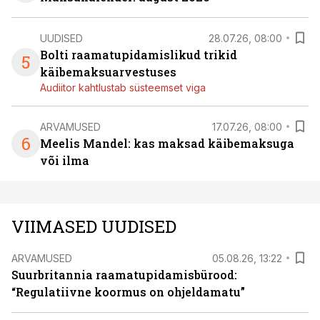
UUDISED
28.07.26, 08:00
Bolti raamatupidamislikud trikid
5
käibemaksuarvestuses
Audiitor kahtlustab süsteemset viga
ARVAMUSED
17.07.26, 08:00
6
Meelis Mandel: kas maksad käibemaksuga
või ilma
VIIMASED UUDISED
ARVAMUSED
05.08.26, 13:22
Suurbritannia raamatupidamisbürood:
“Regulatiivne koormus on ohjeldamatu”