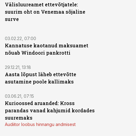
Välisluureamet ettevõtjatele:
suurim oht on Venemaa sõjaline
surve
03.02.22, 07:00
Kannatuse kaotanud maksuamet
nõuab Windoori pankrotti
29.12.21, 13:18
Aasta lõpust läheb ettevõtte
asutamine poole kallimaks
03.06.21, 07:15
Kurioossed aruanded: Kross
parandas vanad kahjumid kordades
suuremaks
Audiitor loobus hinnangu andmisest