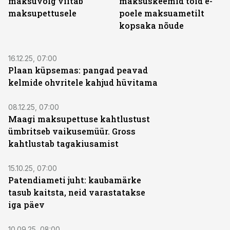
maksuvõlg viitab
maksuskeemid tõid e-
maksupettusele
poele maksuametilt
kopsaka nõude
16.12.25, 07:00
Plaan küpsemas: pangad peavad
kelmide ohvritele kahjud hüvitama
08.12.25, 07:00
Maagi maksupettuse kahtlustust
ümbritseb vaikusemüür. Gross
kahtlustab tagakiusamist
15.10.25, 07:00
Patendiameti juht: kaubamärke
tasub kaitsta, neid varastatakse
iga päev
10.09.25, 08:00