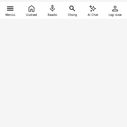
Menüü
Uudised
Raadio
Otsing
AI Chat
Logi sisse
Vana-Lõuna 39/1, 19094 Tallinn
(+372) 667 0111
raamatupidaja@raamatupidaja.ee
Telli
Reklaam
Firmast
Sisu kasutamisõigused
Ajakirjaniku
eetikakoodeks
Üldtingimused
Privaatsustingimused
Küpsiste poliitika
KKK
Eesti Meediaettevõtete
Eelistuste haldamine