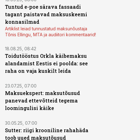
Tuntud e-poe särava fassaadi
tagant paistavad maksuskeemi
konnasilmad
Artiklist leiad tunnustatud maksunõustaja
Tõnis Ellingu, MTA ja audiitori kommentaarid!
18.08.25, 08:42
Toidutööstus Orkla käibemaksu
alandamist Eestis ei poolda: see
raha on vaja kuskilt leida
23.07.25, 07:00
Maksuekspert: maksutõusud
panevad ettevõtteid tegema
loomingulisi käike
30.05.25, 07:00
Sutter: riigi krooniline rahahäda
toob uued maksutõusud