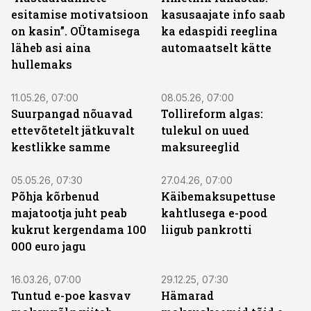
esitamise motivatsioon
kasusaajate info saab
on kasin”. OÜtamisega
ka edaspidi reeglina
läheb asi aina
automaatselt kätte
hullemaks
11.05.26, 07:00
08.05.26, 07:00
Suurpangad nõuavad
Tollireform algas:
ettevõtetelt jätkuvalt
tulekul on uued
kestlikke samme
maksureeglid
05.05.26, 07:30
27.04.26, 07:00
Põhja kõrbenud
Käibemaksupettuse
majatootja juht peab
kahtlusega e-pood
kukrut kergendama 100
liigub pankrotti
000 euro jagu
16.03.26, 07:00
29.12.25, 07:30
Tuntud e-poe kasvav
Hämarad