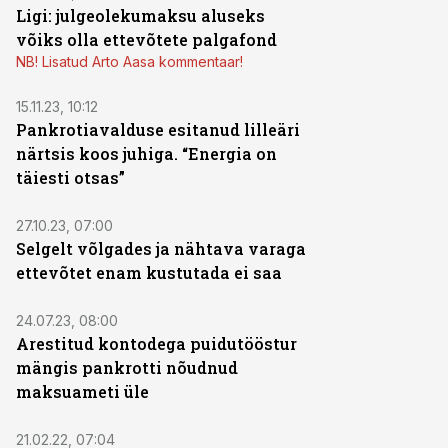
Ligi: julgeolekumaksu aluseks
võiks olla ettevõtete palgafond
NB! Lisatud Arto Aasa kommentaar!
15.11.23, 10:12
Pankrotiavalduse esitanud lilleäri
närtsis koos juhiga. “Energia on
täiesti otsas”
27.10.23, 07:00
Selgelt võlgades ja nähtava varaga
ettevõtet enam kustutada ei saa
24.07.23, 08:00
Arestitud kontodega puidutööstur
mängis pankrotti nõudnud
maksuameti üle
21.02.22, 07:04