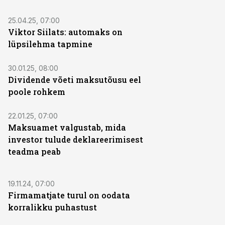
25.04.25, 07:00
Viktor Siilats: automaks on
lüpsilehma tapmine
30.01.25, 08:00
Dividende võeti maksutõusu eel
poole rohkem
22.01.25, 07:00
Maksuamet valgustab, mida
investor tulude deklareerimisest
teadma peab
19.11.24, 07:00
Firmamatjate turul on oodata
korralikku puhastust