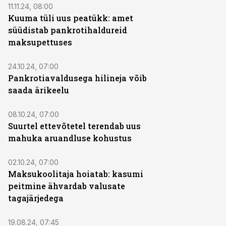
11.11.24, 08:00
Kuuma tüli uus peatükk: amet
süüdistab pankrotihaldureid
maksupettuses
24.10.24, 07:00
Pankrotiavaldusega hilineja võib
saada ärikeelu
08.10.24, 07:00
Suurtel ettevõtetel terendab uus
mahuka aruandluse kohustus
02.10.24, 07:00
Maksukoolitaja hoiatab: kasumi
peitmine ähvardab valusate
tagajärjedega
19.08.24, 07:45