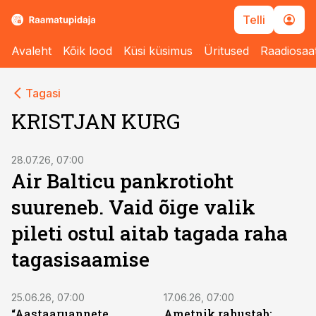
Telli
Avaleht
Kõik lood
Küsi küsimus
Üritused
Raadiosaa
Tagasi
KRISTJAN KURG
28.07.26, 07:00
Air Balticu pankrotioht
suureneb. Vaid õige valik
pileti ostul aitab tagada raha
tagasisaamise
25.06.26, 07:00
17.06.26, 07:00
“Aastaaruannete
Ametnik rahustab: