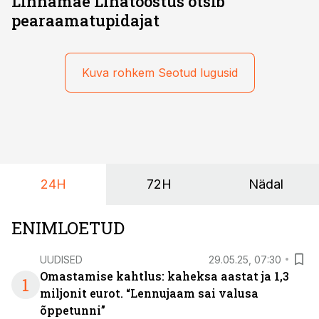
Linnamäe Lihatööstus otsib
pearaamatupidajat
Kuva rohkem Seotud lugusid
24H
72H
Nädal
ENIMLOETUD
UUDISED
29.05.25, 07:30
Omastamise kahtlus: kaheksa aastat ja 1,3
1
miljonit eurot. “Lennujaam sai valusa
õppetunni”