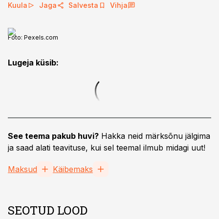
Kuula
Jaga
Salvesta
Vihja
Foto:
Pexels.com
Lugeja küsib:
See teema pakub huvi?
Hakka neid märksõnu jälgima
ja saad alati teavituse, kui sel teemal ilmub midagi uut!
Maksud
Käibemaks
SEOTUD LOOD