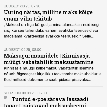
UUDISED
17.10.25, 07:30
Uuring näitas, milline maks kõige
enam viha tekitab
„Maksud on liiga kõrged ja mina alandaksin neid isegi
siis, kui see tähendaks vähem avalikke teenuseid või
madalama kvaliteediga avalikke teenuseid.“ Selle
seisukohaga nõustus üle poole (53%) Eesti inimestest,
keda küsitleti tänavu kevadel Eurobaromeetri uuringus
UUDISED
11.09.25, 08:00
„Kodanike suhtumine maksudesse“.
Maksugurmaanidele | Kinnisasja
müügi vabatahtlik maksustamine
Kinnisasja müügil käibemaksu vabatahtlik lisamine
nõuab õigeaegset kirjalikku teavitamist maksuhaldurile.
Kuid milliseid dokumente saab pidada piisavaks
teavituseks ja millal on tegemist puudulike
vorminõuetega?
SUUR LUGU
10.09.25, 08:00
Tuntud e-poe särava fassaadi
tagant paistavad maksuskeemi