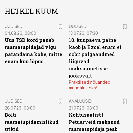
HETKEL KUUM
UUDISED
UUDISED
04.08.26, 08:00
13.07.26, 07:30
Uus TSD kord paneb
10. kuupäeva paine
raamatupidajad vigu
kaob ja Excel enam ei
parandama kohe, mitte
sobi: palgaandmed
enam kuu lõpus
liiguvad
maksuametisse
jooksvalt
Praktilised nõuanded
muudatusteks!
UUDISED
ANALÜÜSID
28.07.26, 08:00
21.07.26, 08:00
Bolti
Kohtusaalist
|
raamatupidamislikud
Petuarveid maksnud
trikid
raamatupidaja peab