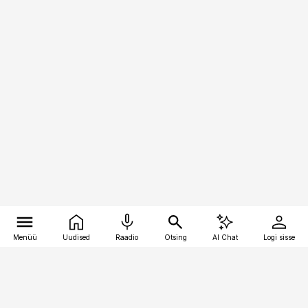
Menüü
Uudised
Raadio
Otsing
AI Chat
Logi sisse
Vana-Lõuna 39/1, 19094 Tallinn