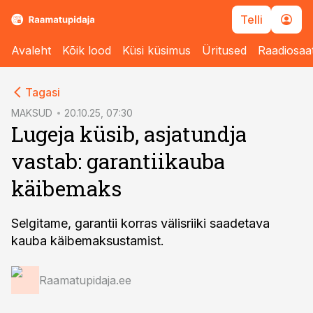
Telli
Avaleht
Kõik lood
Küsi küsimus
Üritused
Raadiosaa
cebook
Tagasi
Twitter)
MAKSUD
20.10.25, 07:30
Lugeja küsib, asjatundja
kedIn
vastab: garantiikauba
ail
käibemaks
k
Selgitame, garantii korras välisriiki saadetava
kauba käibemaksustamist.
Raamatupidaja.ee