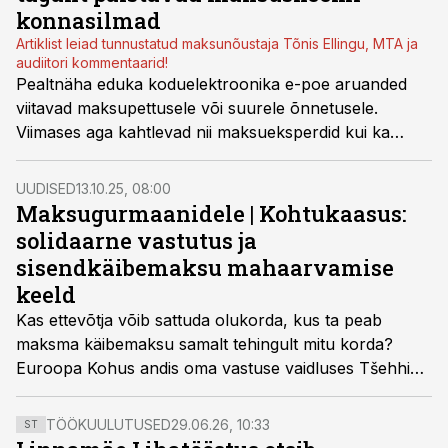
konnasilmad
Artiklist leiad tunnustatud maksunõustaja Tõnis Ellingu, MTA ja
audiitori kommentaarid!
Pealtnäha eduka koduelektroonika e-poe aruanded
viitavad maksupettusele või suurele õnnetusele.
Viimases aga kahtlevad nii maksueksperdid kui ka
konkurendid, kel ajab ebaausana näiv äri kopsu üle
maksa.
UUDISED
13.10.25, 08:00
Maksugurmaanidele | Kohtukaasus:
solidaarne vastutus ja
sisendkäibemaksu mahaarvamise
keeld
Kas ettevõtja võib sattuda olukorda, kus ta peab
maksma käibemaksu samalt tehingult mitu korda?
Euroopa Kohus andis oma vastuse vaidluses Tšehhi
ettevõtete käibemaksupettuse ümber.
TÖÖKUULUTUSED
29.06.26, 10:33
ST