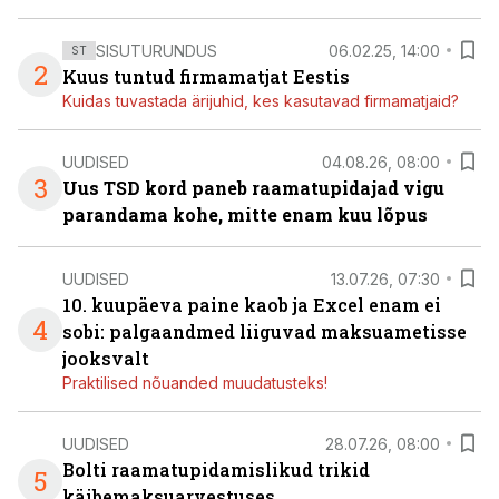
SISUTURUNDUS
06.02.25, 14:00
ST
2
Kuus tuntud firmamatjat Eestis
Kuidas tuvastada ärijuhid, kes kasutavad firmamatjaid?
UUDISED
04.08.26, 08:00
3
Uus TSD kord paneb raamatupidajad vigu
parandama kohe, mitte enam kuu lõpus
UUDISED
13.07.26, 07:30
10. kuupäeva paine kaob ja Excel enam ei
4
sobi: palgaandmed liiguvad maksuametisse
jooksvalt
Praktilised nõuanded muudatusteks!
UUDISED
28.07.26, 08:00
Bolti raamatupidamislikud trikid
5
käibemaksuarvestuses