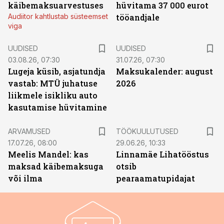
käibemaksuarvestuses
hüvitama 37 000 eurot
Audiitor kahtlustab süsteemset
tööandjale
viga
UUDISED
UUDISED
03.08.26, 07:30
31.07.26, 07:30
Lugeja küsib, asjatundja
Maksukalender: august
vastab: MTÜ juhatuse
2026
liikmele isikliku auto
kasutamise hüvitamine
ST
ARVAMUSED
TÖÖKUULUTUSED
17.07.26, 08:00
29.06.26, 10:33
Meelis Mandel: kas
Linnamäe Lihatööstus
maksad käibemaksuga
otsib
või ilma
pearaamatupidajat