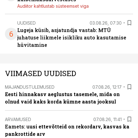
Audiitor kahtlustab süsteemset viga
UUDISED
03.08.26, 07:30
Lugeja küsib, asjatundja vastab: MTÜ
6
juhatuse liikmele isikliku auto kasutamise
hüvitamine
VIIMASED UUDISED
MAJANDUSTULEMUSED
07.08.26, 12:17
Eesti hinnakasv aeglustus tasemele, mida on
olnud vaid kaks korda kümne aasta jooksul
ARVAMUSED
07.08.26, 11:41
Eamets: u
usi ettevõtteid on rekordarv, kasvas ka
pankrottide arv