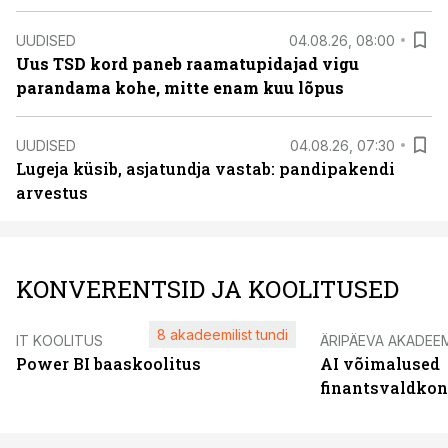
UUDISED
04.08.26, 08:00
Uus TSD kord paneb raamatupidajad vigu
parandama kohe, mitte enam kuu lõpus
UUDISED
04.08.26, 07:30
Lugeja küsib, asjatundja vastab: pandipakendi
arvestus
KONVERENTSID JA KOOLITUSED
8 akadeemilist tundi
IT KOOLITUS
ÄRIPÄEVA AKADEE
Power BI baaskoolitus
AI võimalused
finantsvaldko