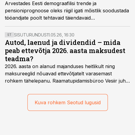
Arvestades Eesti demograafilisi trende ja
pensioniprognoose oleks riigil igati mõistlik soodustada
tööandjate poolt tehtavaid täiendavaid
pensioniinvesteeringuid, leiab Krista Teearu -
raamatupidamise ekspert ja Äripäeva raamatupidamise
SISUTURUNDUS
11.05.26, 16:30
ST
teabevara peatoimetaja.
Autod, laenud ja dividendid – mida
peab ettevõtja 2026. aasta maksudest
teadma?
2026. aasta on alanud majanduses heitlikult ning
maksureeglid nõuavad ettevõtjatelt varasemast
rohkem tähelepanu. Raamatupidamisbüroo Vesiir juht
ja omanik Enno Lepvalts selgitab, millised muudatused
mõjutavad enim auto kasutamist, laenusuhteid ja
dividendide maksustamist ning kus peituvad suurimad
Kuva rohkem Seotud lugusid
riskikohad.