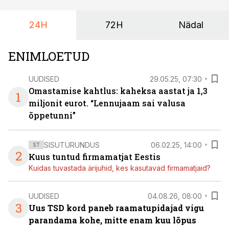
24H
72H
Nädal
ENIMLOETUD
UUDISED
29.05.25, 07:30
Omastamise kahtlus: kaheksa aastat ja 1,3
1
miljonit eurot. “Lennujaam sai valusa
õppetunni”
SISUTURUNDUS
06.02.25, 14:00
ST
2
Kuus tuntud firmamatjat Eestis
Kuidas tuvastada ärijuhid, kes kasutavad firmamatjaid?
UUDISED
04.08.26, 08:00
3
Uus TSD kord paneb raamatupidajad vigu
parandama kohe, mitte enam kuu lõpus