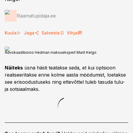
Raamatupidaja.ee
Kuula
Jaga
Salvesta
Vihja
Advokaadibüroo Hedman maksuekspert Marit Kelgo
Näiteks
üsna hästi teatakse seda, et kui optsioon
realiseeritakse enne kolme aasta möödumist, loetakse
see erisoodustuseks ning ettevõttel tuleb tasuda tulu-
ja sotsiaalmaks.