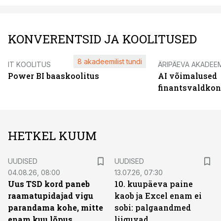
KONVERENTSID JA KOOLITUSED
8 akadeemilist tundi
IT KOOLITUS
ÄRIPÄEVA AKADEE
Power BI baaskoolitus
AI võimalused
finantsvaldko
HETKEL KUUM
UUDISED
UUDISED
04.08.26, 08:00
13.07.26, 07:30
Uus TSD kord paneb
10. kuupäeva paine
raamatupidajad vigu
kaob ja Excel enam ei
parandama kohe, mitte
sobi: palgaandmed
enam kuu lõpus
liiguvad