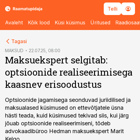
Telli
Avaleht
Kõik lood
Küsi küsimus
Üritused
Raadiosaa
cebook
Tagasi
Twitter)
MAKSUD
22.07.25, 08:00
Maksuekspert selgitab:
kedIn
optsioonide realiseerimisega
ail
kaasnev erisoodustus
k
Optsioonide jagamisega seonduvad juriidilised ja
maksualased küsimused on ettevõtjatele üsna
hästi teada, kuid küsimused tekivad siis, kui järg
jõuab optsioonide realiseerimiseni, tõdeb
advokaadibüroo Hedman maksuekspert Marit
Kelgo.