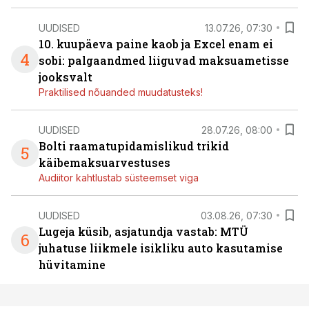
UUDISED
13.07.26, 07:30
10. kuupäeva paine kaob ja Excel enam ei
4
sobi: palgaandmed liiguvad maksuametisse
jooksvalt
Praktilised nõuanded muudatusteks!
UUDISED
28.07.26, 08:00
Bolti raamatupidamislikud trikid
5
käibemaksuarvestuses
Audiitor kahtlustab süsteemset viga
UUDISED
03.08.26, 07:30
Lugeja küsib, asjatundja vastab: MTÜ
6
juhatuse liikmele isikliku auto kasutamise
hüvitamine