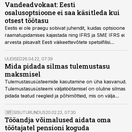
Vandeadvokaat: Eesti
osalusoptsioone ei saa käsitleda kui
otsest töötasu
Eestis ei ole praegu sobivat juhendit, kuidas optsioone
raamatupidamises kajastada ning IFRS ja SME IFRS ei
arvesta piisavalt Eesti väikeettevõtete spetsiifilisi
vajadusi, tõdeb vandeadvokaat Verner Silm.
UUDISED
26.04.22, 07:39
Mida pidada silmas tulemustasu
maksmisel
Tulemustasusüsteemide kasutamine on üha kasvanud.
Tulemustasusüsteemi väljatöötamisel on oluline silmas
pidada teatud reegleid ja põhimõtteid, mis on välja
kasvanud seadusandlusest ja selle alusel tekkinud
õiguspraktikast.
SISUTURUNDUS
20.02.23, 07:30
ST
Tööandja võimalused aidata oma
töötajatel pensioni koguda