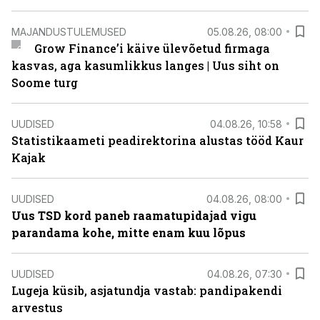
MAJANDUSTULEMUSED
05.08.26, 08:00
Grow Finance’i käive ülevõetud firmaga
kasvas, aga kasumlikkus langes | Uus siht on
Soome turg
UUDISED
04.08.26, 10:58
Statistikaameti peadirektorina alustas tööd Kaur
Kajak
UUDISED
04.08.26, 08:00
Uus TSD kord paneb raamatupidajad vigu
parandama kohe, mitte enam kuu lõpus
UUDISED
04.08.26, 07:30
Lugeja küsib, asjatundja vastab: pandipakendi
arvestus