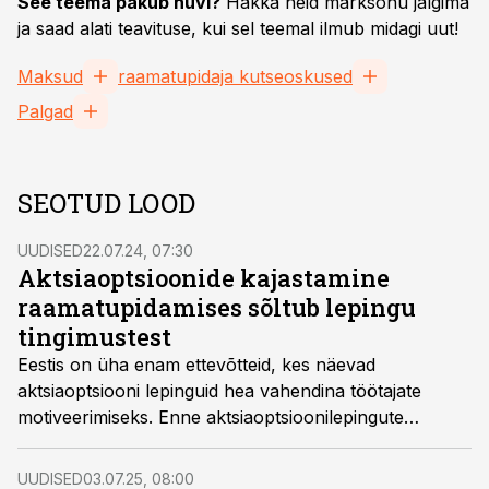
See teema pakub huvi?
Hakka neid märksõnu jälgima
ja saad alati teavituse, kui sel teemal ilmub midagi uut!
Maksud
raamatupidaja kutseoskused
Palgad
SEOTUD LOOD
UUDISED
22.07.24, 07:30
Aktsiaoptsioonide kajastamine
raamatupidamises sõltub lepingu
tingimustest
Eestis on üha enam ettevõtteid, kes näevad
aktsiaoptsiooni lepinguid hea vahendina töötajate
motiveerimiseks. Enne aktsiaoptsioonilepingute
sõlmimist on hea läbi mõelda, millist mõju avaldavad
need lepingud raamatupidamisele.
UUDISED
03.07.25, 08:00