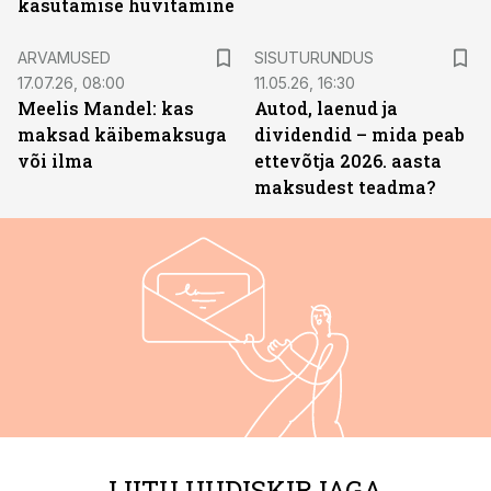
kasutamise hüvitamine
ST
ARVAMUSED
SISUTURUNDUS
17.07.26, 08:00
11.05.26, 16:30
Meelis Mandel: kas
Autod, laenud ja
maksad käibemaksuga
dividendid – mida peab
või ilma
ettevõtja 2026. aasta
maksudest teadma?
LIITU UUDISKIRJAGA