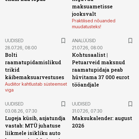
maksuametisse
jooksvalt
Praktilised nõuanded
muudatusteks!
UUDISED
ANALÜÜSID
28.07.26, 08:00
21.07.26, 08:00
Bolti
Kohtusaalist
|
raamatupidamislikud
Petuarveid maksnud
trikid
raamatupidaja peab
käibemaksuarvestuses
hüvitama 37 000 eurot
Audiitor kahtlustab süsteemset
tööandjale
viga
UUDISED
UUDISED
03.08.26, 07:30
31.07.26, 07:30
Lugeja küsib, asjatundja
Maksukalender: august
vastab: MTÜ juhatuse
2026
liikmele isikliku auto