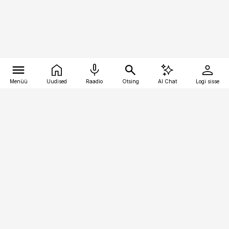
Menüü
Uudised
Raadio
Otsing
AI Chat
Logi sisse
Vana-Lõuna 39/1, 19094 Tallinn
(+372) 667 0111
raamatupidaja@raamatupidaja.ee
Telli
Reklaam
Firmast
Sisu kasutamisõigused
Ajakirjaniku