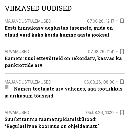
VIIMASED UUDISED
MAJANDUSTULEMUSED
07.08.26, 12:17
Eesti hinnakasv aeglustus tasemele, mida on
olnud vaid kaks korda kümne aasta jooksul
ARVAMUSED
07.08.26, 11:41
Eamets: u
usi ettevõtteid on rekordarv, kasvas ka
pankrottide arv
MAJANDUSTULEMUSED
06.08.26, 08:00
Numeri töötajate arv vähenes, aga tootlikkus
ja ärikasum tõusisid
ARVAMUSED
05.08.26, 13:22
Suurbritannia raamatupidamisbürood:
“Regulatiivne koormus on ohjeldamatu”