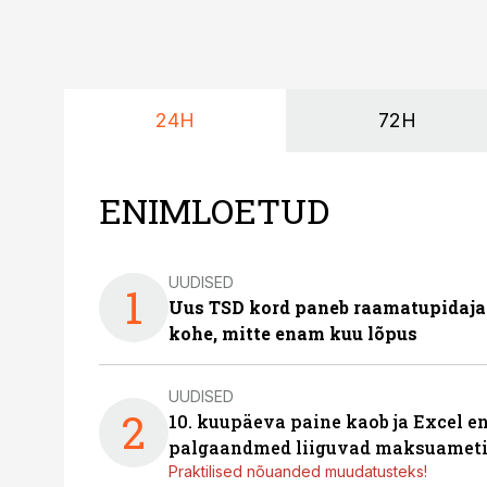
24H
72H
ENIMLOETUD
UUDISED
1
Uus TSD kord paneb raamatupidaj
kohe, mitte enam kuu lõpus
UUDISED
2
10. kuupäeva paine kaob ja Excel en
palgaandmed liiguvad maksuameti
Praktilised nõuanded muudatusteks!