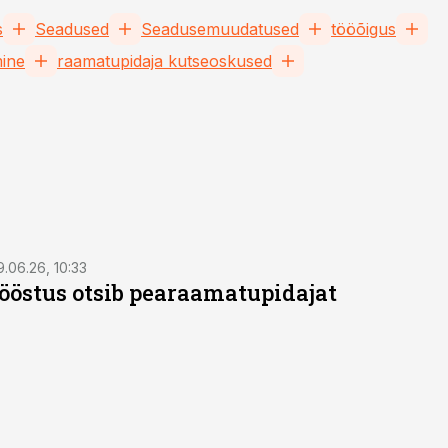
s
Seadused
Seadusemuudatused
tööõigus
ine
raamatupidaja kutseoskused
9.06.26, 10:33
östus otsib pearaamatupidajat