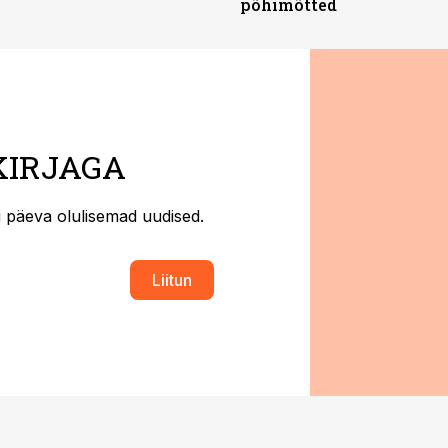
põhimõtted
KIRJAGA
ti päeva olulisemad uudised.
Liitun