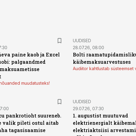
UUDISED
7:30
28.07.26, 08:00
äeva paine kaob ja Excel
Bolti raamatupidamisliku
sobi: palgaandmed
käibemaksuarvestuses
 maksuametisse
Audiitor kahtlustab süsteemset 
t
d nõuanded muudatusteks!
UUDISED
07:00
29.07.26, 07:30
icu pankrotioht suureneb.
1. augustist muutuvad
 valik pileti ostul aitab
elektrienergialt käibema
aha tagasisaamise
elektriaktsiisi arvestam