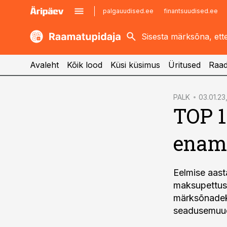
palgauudised.ee
finantsuudised.ee
kaubandus.ee
imelineajalugu.ee
kinnisvarauudised.ee
imelineteadus.ee
Avaleht
Kõik lood
Küsi küsimus
Üritused
Raad
cebook
PALK
03.01.23
TOP 1
Twitter)
kedIn
enam 
ail
k
Eelmise aast
maksupettus,
märksõnadeks
seadusemuud