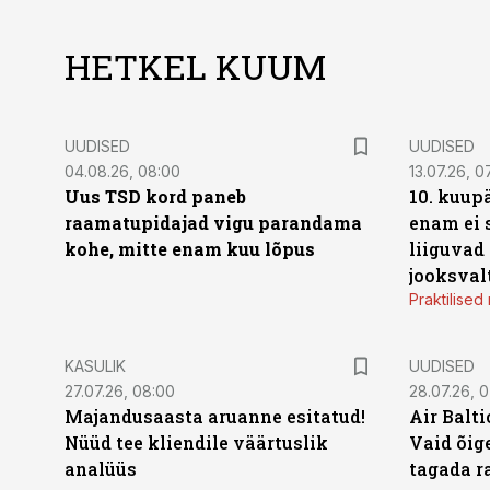
HETKEL KUUM
UUDISED
UUDISED
04.08.26, 08:00
13.07.26, 0
Uus TSD kord paneb
10. kuup
raamatupidajad vigu parandama
enam ei 
kohe, mitte enam kuu lõpus
liiguvad
jooksval
Praktilise
KASULIK
UUDISED
27.07.26, 08:00
28.07.26, 
Majandusaasta aruanne esitatud!
Air Balt
Nüüd tee kliendile väärtuslik
Vaid õige
analüüs
tagada r