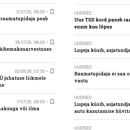
21.07.26, 08:00
UUDISED
 raamatupidaja peab
Uus TSD kord paneb ra
enam kuu lõpus
28.07.26, 08:00
UUDISED
 käibemaksuarvestuses
Lugeja küsib, asjatund
UUDISED
03.08.26, 07:30
Raamatupidaja ei saa o
Ü juhatuse liikmele
vastu
ne
UUDISED
17.07.26, 08:00
Lugeja küsib, asjatundj
aksuga või ilma
auto kasutamise hüvi
UUDISED