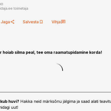
no
daja.ee toimetaja
Jaga
Salvesta
Vihja
er hoiab silma peal, tee oma raamatupidamine korda!
kub huvi?
Hakka neid märksõnu jälgima ja saad alati teavitu
idagi uut!