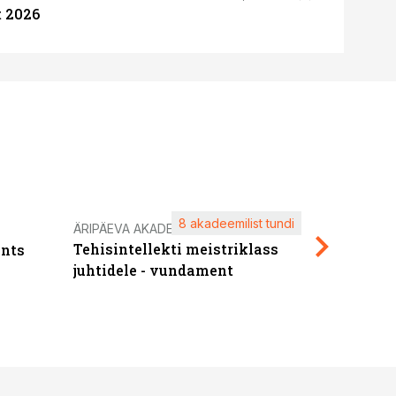
 2026
8 akadeemilist tundi
Kasuta ä
ÄRIPÄEVA AKADEEMIA
Tehisintellekti meistriklass
nts
maksuva
juhtidele - vundament