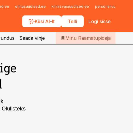
Iseteenindus
sed.ee
ehitusuudised.ee
kinnisvarauudised.ee
personaliuudised.ee
Telli Raamatupidaja
Küsi AI-lt
Telli
Logi sisse
rundus
Saada vihje
Minu Raamatupidaja
ige
l
ik
 Olulisteks