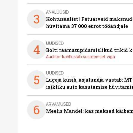
ANALÜÜSID
3
Kohtusaalist
|
Petuarveid maksnud
hüvitama 37 000 eurot tööandjale
UUDISED
4
Bolti raamatupidamislikud trikid
Audiitor kahtlustab süsteemset viga
UUDISED
5
Lugeja küsib, asjatundja vastab: MT
isikliku auto kasutamise hüvitami
ARVAMUSED
6
Meelis Mandel: kas maksad käibem