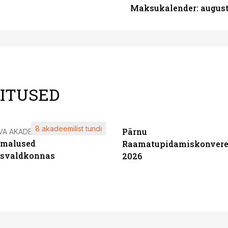
Maksukalender: august
LITUSED
8 akadeemilist tundi
Pärnu
VA AKADEEMIA
imalused
Raamatupidamiskonvere
tsvaldkonnas
2026