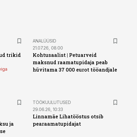
ANALÜÜSID
21.07.26, 08:00
d trikid
Kohtusaalist
|
Petuarveid
maksnud raamatupidaja peab
viga
hüvitama 37 000 eurot tööandjale
ST
TÖÖKUULUTUSED
29.06.26, 10:33
Linnamäe Lihatööstus otsib
ksu ja
pearaamatupidajat
ise