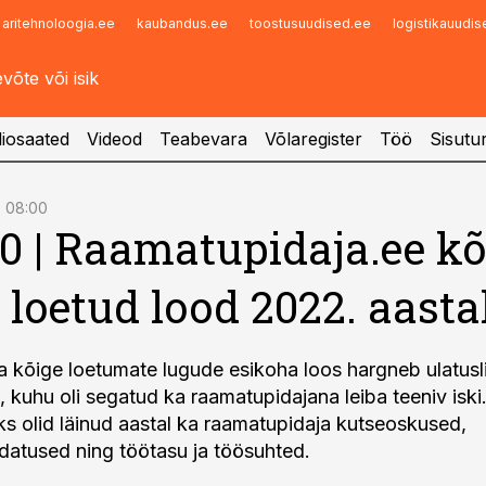
aritehnoloogia.ee
kaubandus.ee
toostusuudised.ee
logistikauudi
Infopank
Radar
iosaated
Videod
Teabevara
Võlaregister
Töö
Sisutu
, 08:00
0 | Raamatupidaja.ee kõ
loetud lood 2022. aasta
a kõige loetumate lugude esikoha loos hargneb ulatusl
 kuhu oli segatud ka raamatupidajana leiba teeniv iski.
 olid läinud aastal ka raamatupidaja kutseoskused,
atused ning töötasu ja töösuhted.