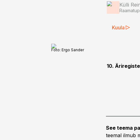
Külli Rei
Raamatupi
Kuula
Foto:
Ergo Sander
10. Äriregist
See teema pa
teemal ilmub m