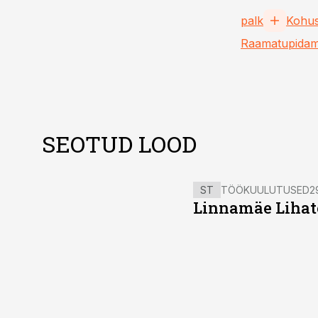
palk
Kohu
Raamatupidam
SEOTUD LOOD
ST
TÖÖKUULUTUSED
2
Linnamäe Lihatö