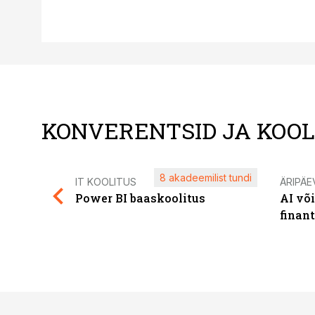
KONVERENTSID JA KOO
8 akadeemilist tundi
IT KOOLITUS
ÄRIPÄE
Power BI baaskoolitus
AI võ
finan