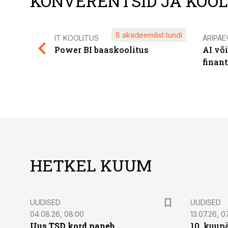
KONVERENTSID JA KOO
8 akadeemilist tundi
IT KOOLITUS
ÄRIPÄE
Power BI baaskoolitus
AI võ
finan
HETKEL KUUM
UUDISED
UUDISED
04.08.26, 08:00
13.07.26, 0
Uus TSD kord paneb
10. kuup