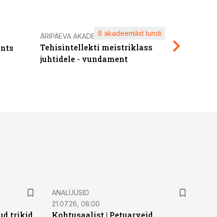
8 akadeemilist tundi
Kasuta ä
ÄRIPÄEVA AKADEEMIA
Tehisintellekti meistriklass
nts
maksuva
juhtidele - vundament
ANALÜÜSID
21.07.26, 08:00
d trikid
Kohtusaalist
|
Petuarveid