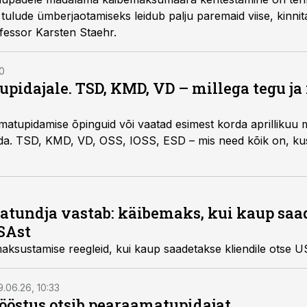
tulude ümberjaotamiseks leidub palju paremaid viise, kinni
essor Karsten Staehr.
0
upidajale. TSD, KMD, VD – millega tegu j
amatupidamise õpinguid või vaatad esimest korda aprillikuu 
da. TSD, KMD, VD, OSS, IOSS, ESD – mis need kõik on, kus
sjatundja vastab: käibemaks, kui kaup sa
USAst
maksustamise reegleid, kui kaup saadetakse kliendile otse U
9.06.26, 10:33
östus otsib pearaamatupidajat