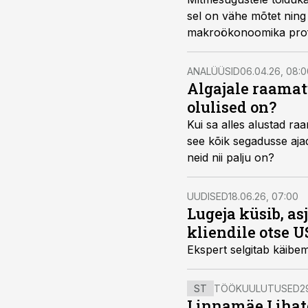
sel on vähe mõtet ning 
makroökonoomika prof
ANALÜÜSID
06.04.26, 08:0
Algajale raamat
olulised on?
Kui sa alles alustad ra
see kõik segadusse aja
neid nii palju on?
UUDISED
18.06.26, 07:00
Lugeja küsib, a
kliendile otse 
Ekspert selgitab käibe
ST
TÖÖKUULUTUSED
2
Linnamäe Lihatö