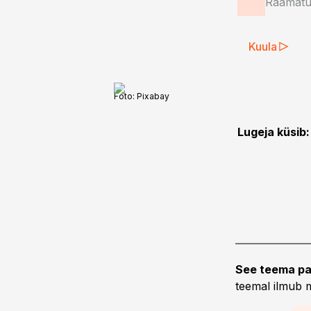
Raamatup
Kuula
Foto:
Pixabay
Lugeja küsib:
See teema pa
teemal ilmub m