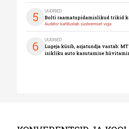
UUDISED
5
Bolti raamatupidamislikud trikid
Audiitor kahtlustab süsteemset viga
UUDISED
6
Lugeja küsib, asjatundja vastab: MT
isikliku auto kasutamise hüvitami