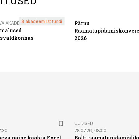
LITUSED
8 akadeemilist tundi
Pärnu
VA AKADEEMIA
imalused
Raamatupidamiskonvere
tsvaldkonnas
2026
UUDISED
7:30
28.07.26, 08:00
äeva paine kaob ja Excel
Bolti raamatupidamisliku