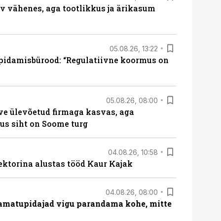
rv vähenes, aga tootlikkus ja ärikasum
05.08.26, 13:22
pidamisbürood: “Regulatiivne koormus on
05.08.26, 08:00
ve ülevõetud firmaga kasvas, aga
us siht on Soome turg
04.08.26, 10:58
ektorina alustas tööd Kaur Kajak
04.08.26, 08:00
amatupidajad vigu parandama kohe, mitte