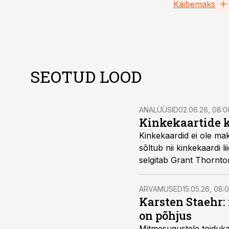
Käibemaks
SEOTUD LOOD
ANALÜÜSID
02.06.26, 08:0
Kinkekaartide 
Kinkekaardid ei ole ma
sõltub nii kinkekaardi l
selgitab Grant Thornto
ARVAMUSED
15.05.26, 08:
Karsten Staehr:
on põhjus
Mitmesugustele toiduka