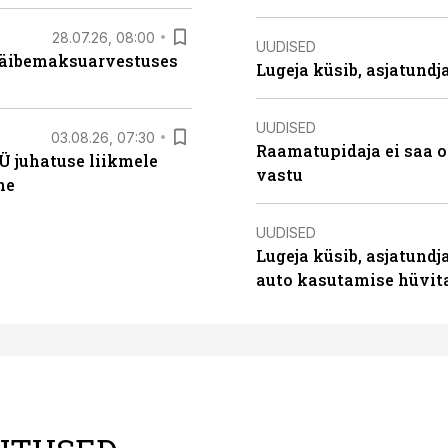
28.07.26, 08:00
UUDISED
 käibemaksuarvestuses
Lugeja küsib, asjatund
UUDISED
03.08.26, 07:30
Raamatupidaja ei saa o
Ü juhatuse liikmele
vastu
ne
UUDISED
Lugeja küsib, asjatundj
auto kasutamise hüvi