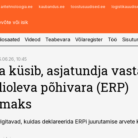
aritehnoloogia.ee
kaubandus.ee
toostusuudised.ee
logistikauudi
Infopank
Radar
iosaated
Videod
Teabevara
Võlaregister
Töö
Sisutu
5.06.26, 10:45
a küsib, asjatundja vast
lioleva põhivara (ERP)
emaks
lgitavad, kuidas deklareerida ERPi juurutamise arvete