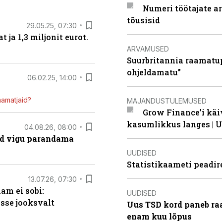
Numeri töötajate a
tõusisid
29.05.25, 07:30
ja 1,3 miljonit eurot.
ARVAMUSED
Suurbritannia raamatu
ohjeldamatu”
06.02.25, 14:00
mamatjaid?
MAJANDUSTULEMUSED
Grow Finance’i käi
kasumlikkus langes | U
04.08.26, 08:00
ad vigu parandama
UUDISED
Statistikaameti peadir
13.07.26, 07:30
am ei sobi:
UUDISED
sse jooksvalt
Uus TSD kord paneb ra
enam kuu lõpus