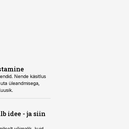
stamine
endid. Nende käsitlus
tasuta üleandmisega,
uusik.
idee - ja siin
selt võimalik, kuid