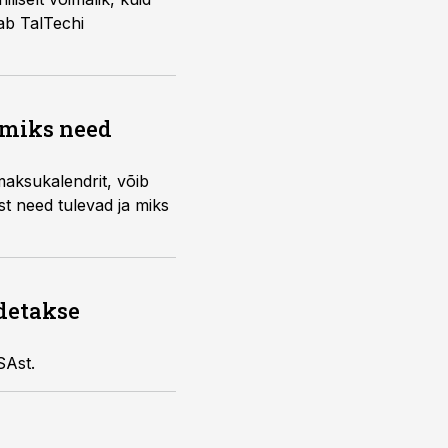
tab TalTechi
a miks need
maksukalendrit, võib
t need tulevad ja miks
adetakse
SAst.