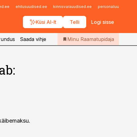
Iseteenindus
sed.ee
ehitusuudised.ee
kinnisvarauudised.ee
personaliuudised.ee
Telli Raamatupidaja
Küsi AI-lt
Telli
Logi sisse
rundus
Saada vihje
Minu Raamatupidaja
ab:
 käibemaksu.