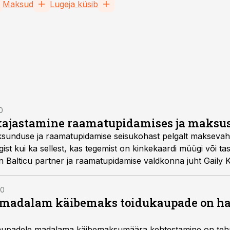
Maksud
Lugeja küsib
0
kajastamine raamatupidamises ja maksu
ksunduse ja raamatupidamise seisukohast pelgalt maksevah
iigist kui ka sellest, kas tegemist on kinkekaardi müügi või 
n Balticu partner ja raamatupidamise valdkonna juht Gaily K
00
 madalam käibemaks toidukaupade on halb 
upadele madalama käibemaksumäära kehtestamine on tehnili