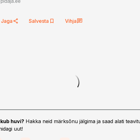
idaja.ee
Jaga
Salvesta
Vihja
kub huvi?
Hakka neid märksõnu jälgima ja saad alati teavitu
idagi uut!