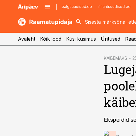
palgauudised.ee
finantsuudised.ee
kaubandus.ee
imelineajalugu.ee
kinnisvarauudised.ee
imelineteadus.ee
Avaleht
Kõik lood
Küsi küsimus
Üritused
Raad
cebook
KÄIBEMAKS
2
Lugej
Twitter)
kedIn
poole
ail
käib
k
Eksperdid se