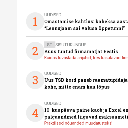
UUDISED
1
Omastamise kahtlus: kaheksa aastat 
“Lennujaam sai valusa õppetunni”
ST
SISUTURUNDUS
2
Kuus tuntud firmamatjat Eestis
Kuidas tuvastada ärijuhid, kes kasutavad fir
UUDISED
3
Uus TSD kord paneb raamatupidaj
kohe, mitte enam kuu lõpus
UUDISED
4
10. kuupäeva paine kaob ja Excel en
palgaandmed liiguvad maksuameti
Praktilised nõuanded muudatusteks!