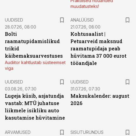
Praktilised nõuanded
muudatusteks!
UUDISED
ANALÜÜSID
28.07.26, 08:00
21.07.26, 08:00
Bolti
Kohtusaalist
|
raamatupidamislikud
Petuarveid maksnud
trikid
raamatupidaja peab
käibemaksuarvestuses
hüvitama 37 000 eurot
Audiitor kahtlustab süsteemset
tööandjale
viga
UUDISED
UUDISED
03.08.26, 07:30
31.07.26, 07:30
Lugeja küsib, asjatundja
Maksukalender: august
vastab: MTÜ juhatuse
2026
liikmele isikliku auto
kasutamise hüvitamine
ST
ARVAMUSED
SISUTURUNDUS