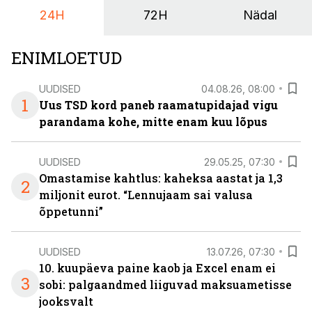
24H
72H
Nädal
ENIMLOETUD
UUDISED
04.08.26, 08:00
1
Uus TSD kord paneb raamatupidajad vigu
parandama kohe, mitte enam kuu lõpus
UUDISED
29.05.25, 07:30
Omastamise kahtlus: kaheksa aastat ja 1,3
2
miljonit eurot. “Lennujaam sai valusa
õppetunni”
UUDISED
13.07.26, 07:30
10. kuupäeva paine kaob ja Excel enam ei
3
sobi: palgaandmed liiguvad maksuametisse
jooksvalt