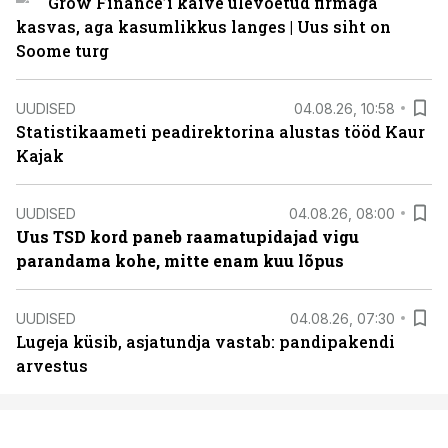
Grow Finance’i käive ülevõetud firmaga
kasvas, aga kasumlikkus langes | Uus siht on
Soome turg
UUDISED
04.08.26, 10:58
Statistikaameti peadirektorina alustas tööd Kaur
Kajak
UUDISED
04.08.26, 08:00
Uus TSD kord paneb raamatupidajad vigu
parandama kohe, mitte enam kuu lõpus
UUDISED
04.08.26, 07:30
Lugeja küsib, asjatundja vastab: pandipakendi
arvestus