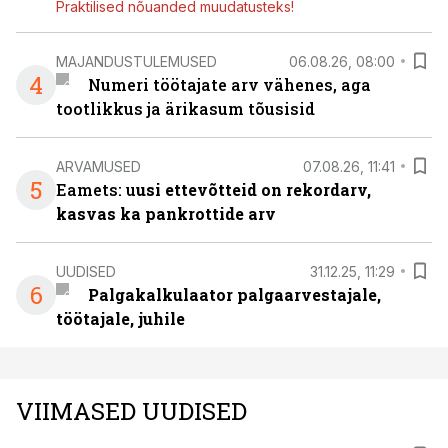
Praktilised nõuanded muudatusteks!
MAJANDUSTULEMUSED
06.08.26, 08:00
4
Numeri töötajate arv vähenes, aga
tootlikkus ja ärikasum tõusisid
ARVAMUSED
07.08.26, 11:41
5
Eamets: u
usi ettevõtteid on rekordarv,
kasvas ka pankrottide arv
UUDISED
31.12.25, 11:29
6
Palgakalkulaator palgaarvestajale,
töötajale, juhile
VIIMASED UUDISED