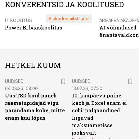
KONVERENTSID JA KOOLITUSED
8 akadeemilist tundi
IT KOOLITUS
ÄRIPÄEVA AKADEE
Power BI baaskoolitus
AI võimalused
finantsvaldko
HETKEL KUUM
UUDISED
UUDISED
04.08.26, 08:00
13.07.26, 07:30
Uus TSD kord paneb
10. kuupäeva paine
raamatupidajad vigu
kaob ja Excel enam ei
parandama kohe, mitte
sobi: palgaandmed
enam kuu lõpus
liiguvad
maksuametisse
jooksvalt