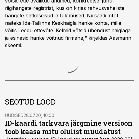
võtsid ette avalikud andmed, konkreetsel juhul
riigihangete registrist, kus on kirjas rahvusvaheliste
hangete hetkeseisud ja tulemused. Nii saadi infot
näiteks Ida-Tallinna Keskhaigla hanke kohta, mille
võitis Leedu ettevõte. Kelmid võtsid ühendust haiglaga
ja esinesid hanke võitnud firmana,“ kirjeldas Aasmann
skeemi.
SEOTUD LOOD
UUDISED
28.07.20, 10:00
ID-kaardi tarkvara järgmine versioon
toob kaasa mitu olulist muudatust