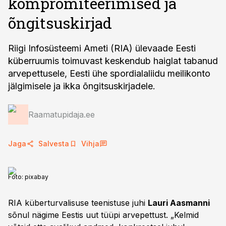
kompromiteerimised ja
õngitsuskirjad
Riigi Infosüsteemi Ameti (RIA) ülevaade Eesti
küberruumis toimuvast keskendub haiglat tabanud
arvepettusele, Eesti ühe spordialaliidu meilikonto
jälgimisele ja ikka õngitsuskirjadele.
Raamatupidaja.ee
Jaga
Salvesta
Vihja
Foto:
pixabay
RIA küberturvalisuse teenistuse juhi
Lauri Aasmanni
sõnul nägime Eestis uut tüüpi arvepettust. „Kelmid