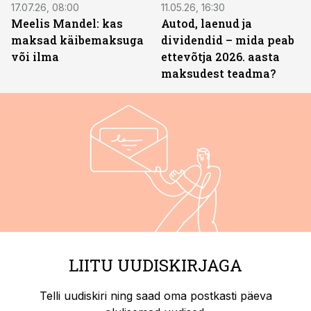
17.07.26, 08:00
11.05.26, 16:30
Meelis Mandel: kas
Autod, laenud ja
maksad käibemaksuga
dividendid – mida peab
või ilma
ettevõtja 2026. aasta
maksudest teadma?
LIITU UUDISKIRJAGA
Telli uudiskiri ning saad oma postkasti päeva