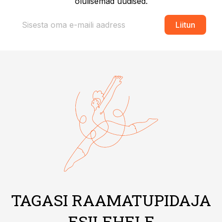
olulisemad uudised.
Liitun
TAGASI RAAMATUPIDAJA
ESILEHELE