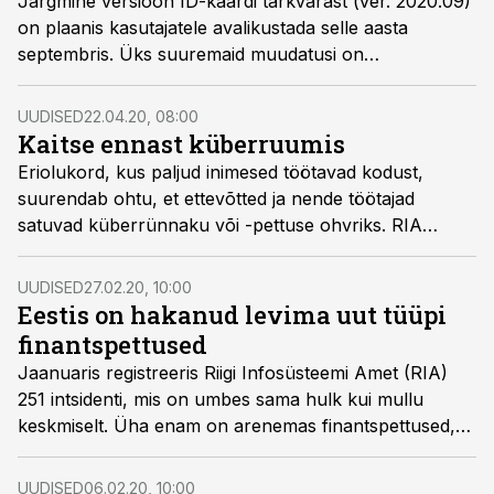
Järgmine versioon ID-kaardi tarkvarast (ver. 2020.09)
on plaanis kasutajatele avalikustada selle aasta
septembris. Üks suuremaid muudatusi on
tembeldamisrakenduse TeRa toe lõpp.
UUDISED
22.04.20, 08:00
Kaitse ennast küberruumis
Eriolukord, kus paljud inimesed töötavad kodust,
suurendab ohtu, et ettevõtted ja nende töötajad
satuvad küberrünnaku või -pettuse ohvriks. RIA
juhend ja videod aitavad ettevõtteil ennast küberruumis
kaitsta.
UUDISED
27.02.20, 10:00
Eestis on hakanud levima uut tüüpi
finantspettused
Jaanuaris registreeris Riigi Infosüsteemi Amet (RIA)
251 intsidenti, mis on umbes sama hulk kui mullu
keskmiselt. Üha enam on arenemas finantspettused,
kus kurjategijad sihivad võltsarvetega suurte ettevõtete
kliendibaasi.
UUDISED
06.02.20, 10:00