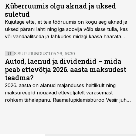
Küberruumis olgu aknad ja uksed
suletud
Kujutage ette, et teie tööruumis on kogu aeg aknad ja
uksed pärani lahti ning iga soovija võib sisse tulla, kas
või vandaalitseda ja lahkudes midagi kaasa haarata.
Piltlikult just selline olukord valitseb organisatsioonis,
kus ei ole hinnatud küberohte ega tehtud jõupingutusi
SISUTURUNDUS
11.05.26, 16:30
ST
küberuste ja -akende sulgemiseks.
Autod, laenud ja dividendid – mida
peab ettevõtja 2026. aasta maksudest
teadma?
2026. aasta on alanud majanduses heitlikult ning
maksureeglid nõuavad ettevõtjatelt varasemast
rohkem tähelepanu. Raamatupidamisbüroo Vesiir juht
ja omanik Enno Lepvalts selgitab, millised muudatused
mõjutavad enim auto kasutamist, laenusuhteid ja
dividendide maksustamist ning kus peituvad suurimad
riskikohad.