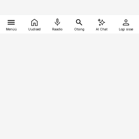
Menüü
Uudised
Raadio
Otsing
AI Chat
Logi sisse
Vana-Lõuna 39/1, 19094 Tallinn
(+372) 667 0111
raamatupidaja@raamatupidaja.ee
Telli
Reklaam
Firmast
Sisu kasutamisõigused
Ajakirjaniku
eetikakoodeks
Üldtingimused
Privaatsustingimused