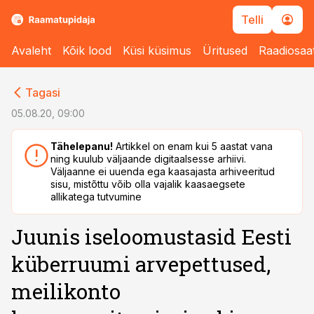
Telli
Avaleht
Kõik lood
Küsi küsimus
Üritused
Raadiosaa
cebook
Tagasi
Twitter)
05.08.20, 09:00
kedIn
Tähelepanu!
Artikkel on enam kui 5 aastat vana
ning kuulub väljaande digitaalsesse arhiivi.
ail
Väljaanne ei uuenda ega kaasajasta arhiveeritud
sisu, mistõttu võib olla vajalik kaasaegsete
k
allikatega tutvumine
Juunis iseloomustasid Eesti
küberruumi arvepettused,
meilikonto