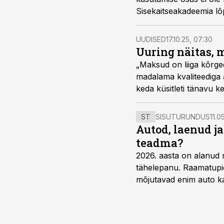
Sisekaitseakadeemia lõ
UUDISED
17.10.25, 07:30
Uuring näitas, 
„Maksud on liiga kõrged
madalama kvaliteediga 
keda küsitleti tänavu 
ST
SISUTURUNDUS
11.0
Autod, laenud j
teadma?
2026. aasta on alanud 
tähelepanu. Raamatupid
mõjutavad enim auto ka
riskikohad.