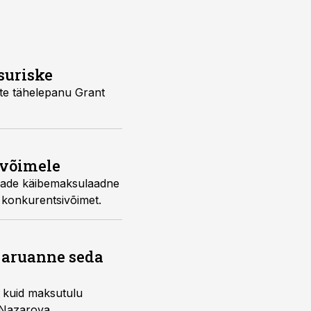
suriske
ate tähelepanu Grant
ivõimele
rmade käibemaksulaadne
 konkurentsivõimet.
 aruanne seda
, kuid maksutulu
a Nazarova