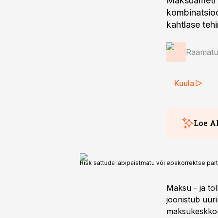
Maksuameti v
kombinatsioon
kahtlase teh
Raamatup
Kuula
Loe A
Risk sattuda läbipaistmatu või ebakorrektse par
Maksu - ja tol
joonistub uur
maksukeskkon