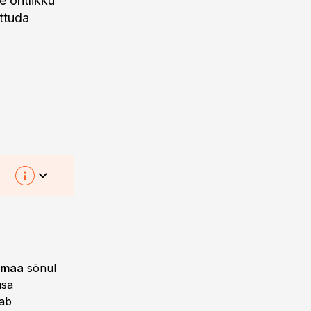
 ohtlikku
attuda
imaa
sõnul
usa
eab