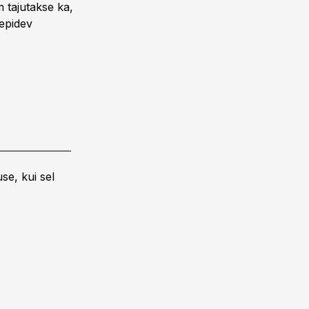
 tajutakse ka,
jepidev
se, kui sel