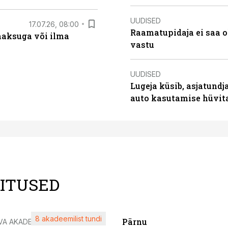
UUDISED
17.07.26, 08:00
Raamatupidaja ei saa o
aksuga või ilma
vastu
UUDISED
Lugeja küsib, asjatundj
auto kasutamise hüvi
LITUSED
8 akadeemilist tundi
Pärnu
VA AKADEEMIA