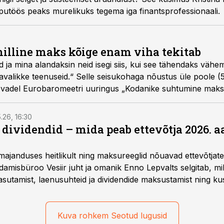
putöös peaks murelikuks tegema iga finantsprofessionaali.
milline maks kõige enam viha tekitab
 ja mina alandaksin neid isegi siis, kui see tähendaks vähe
avalikke teenuseid.“ Selle seisukohaga nõustus üle poole (5
kevadel Eurobaromeetri uuringus „Kodanike suhtumine maks
5.26, 16:30
a dividendid – mida peab ettevõtja 2026. 
majanduses heitlikult ning maksureeglid nõuavad ettevõtja
amisbüroo Vesiir juht ja omanik Enno Lepvalts selgitab, mi
sutamist, laenusuhteid ja dividendide maksustamist ning k
Kuva rohkem Seotud lugusid