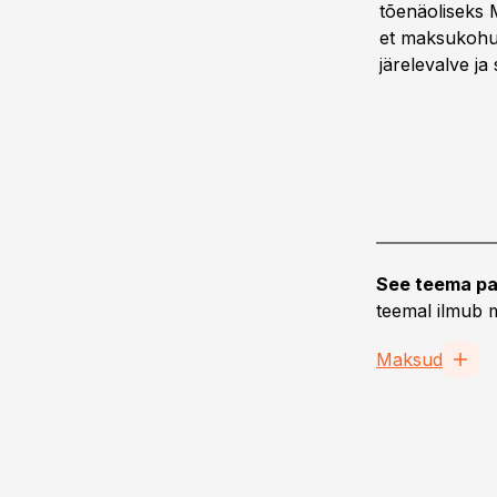
tõenäoliseks 
et maksukohus
järelevalve ja
See teema pa
teemal ilmub m
Maksud