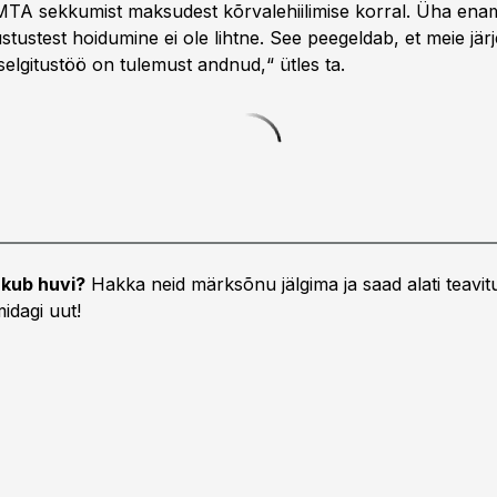
MTA sekkumist maksudest kõrvalehiilimise korral. Üha enam
tustest hoidumine ei ole lihtne. See peegeldab, et meie jär
 selgitustöö on tulemust andnud,“ ütles ta.
kub huvi?
Hakka neid märksõnu jälgima ja saad alati teavitu
idagi uut!