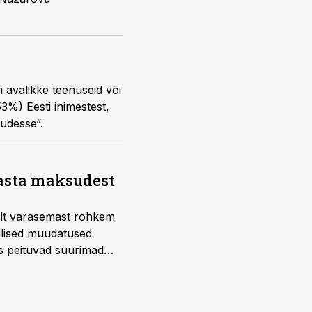
m avalikke teenuseid või
3%) Eesti inimestest,
udesse“.
aasta maksudest
telt varasemast rohkem
llised muudatused
us peituvad suurimad