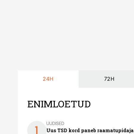
24H
72H
ENIMLOETUD
UUDISED
1
Uus TSD kord paneb raamatupidaj