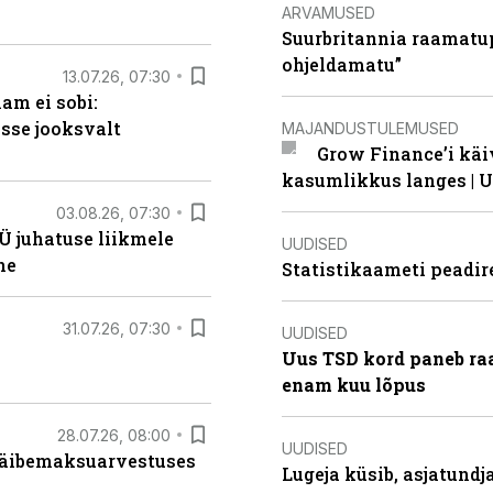
ARVAMUSED
Suurbritannia raamatu
ohjeldamatu”
13.07.26, 07:30
am ei sobi:
sse jooksvalt
MAJANDUSTULEMUSED
Grow Finance’i käi
kasumlikkus langes | U
03.08.26, 07:30
Ü juhatuse liikmele
UUDISED
ne
Statistikaameti peadir
31.07.26, 07:30
UUDISED
Uus TSD kord paneb ra
enam kuu lõpus
28.07.26, 08:00
UUDISED
 käibemaksuarvestuses
Lugeja küsib, asjatund