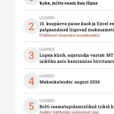
kohe, mitte enam kuu lõpus
UUDISED
2
10. kuupäeva paine kaob ja Excel en
palgaandmed liiguvad maksuameti
Praktilised nõuanded muudatusteks!
UUDISED
3
Lugeja küsib, asjatundja vastab: MT
isikliku auto kasutamise hüvitami
UUDISED
4
Maksukalender: august 2026
UUDISED
5
Bolti raamatupidamislikud trikid
Audiitor kahtlustab süsteemset viga