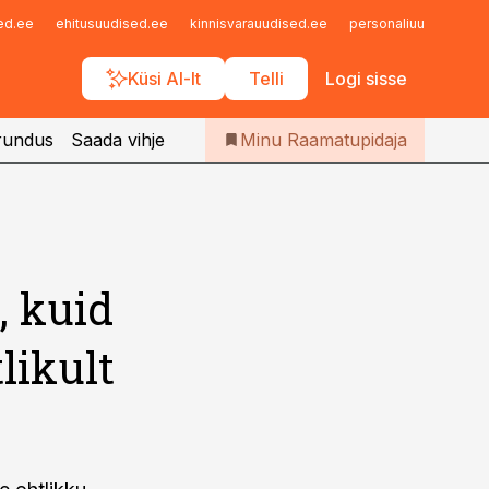
Iseteenindus
sed.ee
ehitusuudised.ee
kinnisvarauudised.ee
personaliuudised.ee
Telli Raamatupidaja
Küsi AI-lt
Telli
Logi sisse
rundus
Saada vihje
Minu Raamatupidaja
, kuid
likult