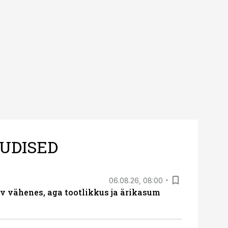
UDISED
06.08.26, 08:00
rv vähenes, aga tootlikkus ja ärikasum