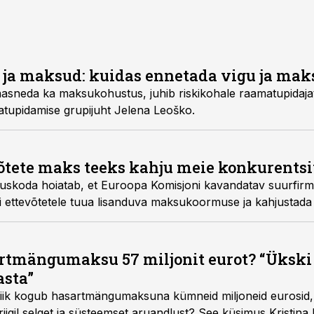
 ja maksud: kuidas ennetada vigu ja mak
aasneda ka maksukohustus, juhib riskikohale raamatupidaj
tupidamise grupijuht Jelena Leoško.
õtete maks teeks kahju meie konkurents
uskoda hoiatab, et Euroopa Komisjoni kavandatav suurfi
 ettevõtetele tuua lisanduva maksukoormuse ja kahjustada
rtmängumaksu 57 miljonit eurot? “Ükski
asta”
 riik kogub hasartmängumaksuna kümneid miljoneid eurosid
riigil selget ja süsteemset aruandlust? See küsimus Kristin