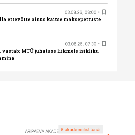
03.08.26, 08:00
lla ettevõtte ainus kaitse maksepettuste
03.08.26, 07:30
a vastab: MTÜ juhatuse liikmele isikliku
tamine
8 akadeemilist tundi
Kasuta ä
ÄRIPÄEVA AKADEEMIA