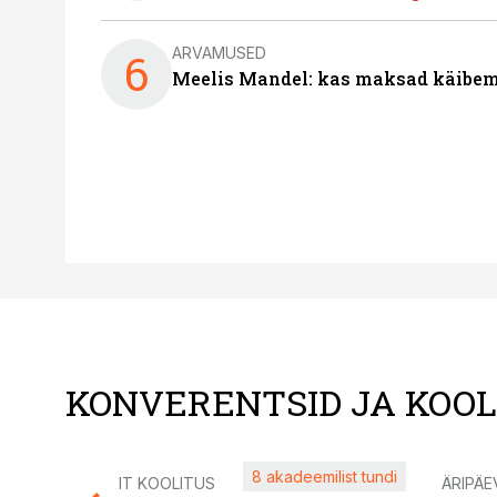
ARVAMUSED
6
Meelis Mandel: kas maksad käibem
KONVERENTSID JA KOO
8 akadeemilist tundi
IT KOOLITUS
ÄRIPÄE