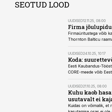
SEOTUD LOOD
UUDISED
12.11.25, 08:00
Firma jõulupidu
Firmaüritustega võib k
Thornton Balticu raama
UUDISED
24.10.25, 10:17
Koda: suurettev
Eesti Kaubandus-Tööst
CORE-meede võib Eesti
UUDISED
21.10.25, 08:00
Kuhu kaob hasa
usutavalt ei kaj
Kuidas on võimalik, et
kasutamise osas ei ole 