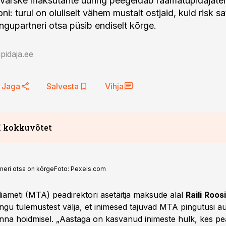
ärske maksutahte uuring peegeldab raamatupidajatele
i: turul on oluliselt vähem mustalt ostjaid, kuid risk s
ingupartneri otsa püsib endiselt kõrge.
idaja.ee
Jaga
Salvesta
Vihja
I kokkuvõtet
tneri otsa on kõrge
Foto:
Pexels.com
liameti (MTA) peadirektori asetäitja maksude alal
Raili
Roos
ingu tulemustest välja, et inimesed tajuvad MTA pingutusi a
na hoidmisel. „Aastaga on kasvanud inimeste hulk, kes p