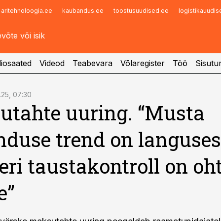
aritehnoloogia.ee
kaubandus.ee
toostusuudised.ee
logistikauudi
Infopank
Radar
iosaated
Videod
Teabevara
Võlaregister
Töö
Sisutu
1.25, 07:30
tahte uuring. “Musta
duse trend on languses
eri taustakontroll on oht
e”