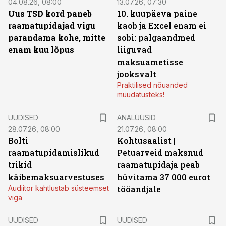
04.08.26, 08:00
13.07.26, 07:30
Uus TSD kord paneb
10. kuupäeva paine
raamatupidajad vigu
kaob ja Excel enam ei
parandama kohe, mitte
sobi: palgaandmed
enam kuu lõpus
liiguvad
maksuametisse
jooksvalt
Praktilised nõuanded
muudatusteks!
UUDISED
ANALÜÜSID
28.07.26, 08:00
21.07.26, 08:00
Bolti
Kohtusaalist
|
raamatupidamislikud
Petuarveid maksnud
trikid
raamatupidaja peab
käibemaksuarvestuses
hüvitama 37 000 eurot
Audiitor kahtlustab süsteemset
tööandjale
viga
UUDISED
UUDISED