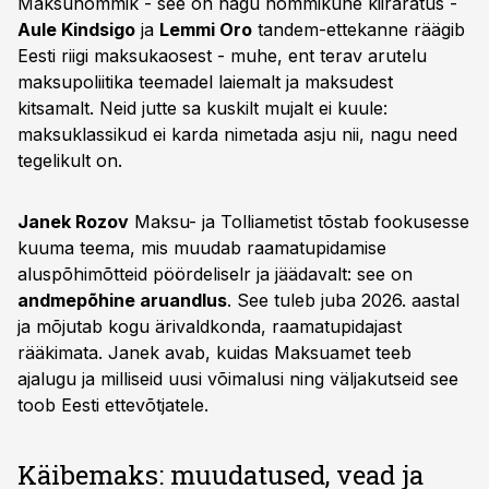
Maksuhommik - see on nagu hommikune kiiräratus -
Aule Kindsigo
ja
Lemmi Oro
tandem-ettekanne räägib
Eesti riigi maksukaosest - muhe, ent terav arutelu
maksupoliitika teemadel laiemalt ja maksudest
kitsamalt. Neid jutte sa kuskilt mujalt ei kuule:
maksuklassikud ei karda nimetada asju nii, nagu need
tegelikult on.
Janek Rozov
Maksu- ja Tolliametist tõstab fookusesse
kuuma teema, mis muudab raamatupidamise
aluspõhimõtteid pöördeliselr ja jäädavalt: see on
andmepõhine aruandlus
. See tuleb juba 2026. aastal
ja mõjutab kogu ärivaldkonda, raamatupidajast
rääkimata. Janek avab, kuidas Maksuamet teeb
ajalugu ja milliseid uusi võimalusi ning väljakutseid see
toob Eesti ettevõtjatele.
Käibemaks: muudatused, vead ja