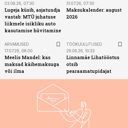
03.08.26, 07:30
31.07.26, 07:30
Lugeja küsib, asjatundja
Maksukalender: august
vastab: MTÜ juhatuse
2026
liikmele isikliku auto
kasutamise hüvitamine
ST
ARVAMUSED
TÖÖKUULUTUSED
17.07.26, 08:00
29.06.26, 10:33
Meelis Mandel: kas
Linnamäe Lihatööstus
maksad käibemaksuga
otsib
või ilma
pearaamatupidajat