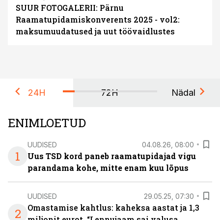
SUUR FOTOGALERII: Pärnu
Raamatupidamiskonverents 2025 - vol2:
maksumuudatused ja uut töövaidlustes
24H
72H
Nädal
ENIMLOETUD
UUDISED
04.08.26, 08:00
1
Uus TSD kord paneb raamatupidajad vigu
parandama kohe, mitte enam kuu lõpus
UUDISED
29.05.25, 07:30
Omastamise kahtlus: kaheksa aastat ja 1,3
2
miljonit eurot. “Lennujaam sai valusa