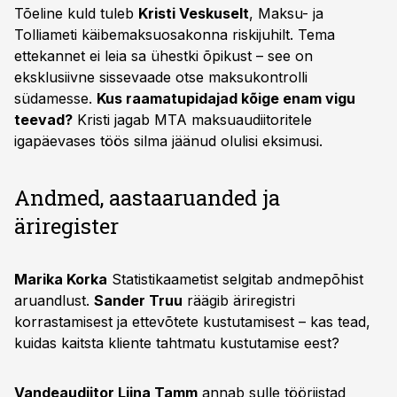
Tõeline kuld tuleb
Kristi Veskuselt
, Maksu- ja
Tolliameti käibemaksuosakonna riskijuhilt. Tema
ettekannet ei leia sa ühestki õpikust – see on
eksklusiivne sissevaade otse maksukontrolli
südamesse.
Kus raamatupidajad kõige enam vigu
teevad?
Kristi jagab MTA maksuaudiitoritele
igapäevases töös silma jäänud olulisi eksimusi.
Andmed, aastaaruanded ja
äriregister
Marika Korka
Statistikaametist selgitab andmepõhist
aruandlust.
Sander Truu
räägib äriregistri
korrastamisest ja ettevõtete kustutamisest – kas tead,
kuidas kaitsta kliente tahtmatu kustutamise eest?
Vandeaudiitor Liina Tamm
annab sulle tööriistad