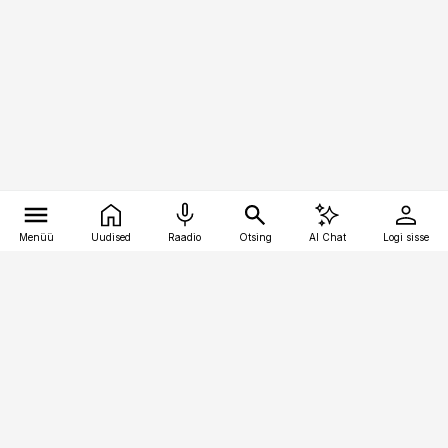
Menüü
Uudised
Raadio
Otsing
AI Chat
Logi sisse
Vana-Lõuna 39/1, 19094 Tallinn
(+372) 667 0111
raamatupidaja@raamatupidaja.ee
Telli
Reklaam