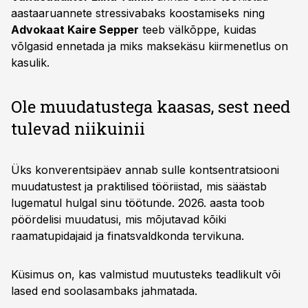
aastaaruannete stressivabaks koostamiseks ning
Advokaat Kaire Sepper
teeb välkõppe, kuidas
võlgasid ennetada ja miks maksekäsu kiirmenetlus on
kasulik.
Ole muudatustega kaasas, sest need
tulevad niikuinii
Üks konverentsipäev annab sulle kontsentratsiooni
muudatustest ja praktilised tööriistad, mis säästab
lugematul hulgal sinu töötunde. 2026. aasta toob
pöördelisi muudatusi, mis mõjutavad kõiki
raamatupidajaid ja finatsvaldkonda tervikuna.
Küsimus on, kas valmistud muutusteks teadlikult või
lased end soolasambaks jahmatada.