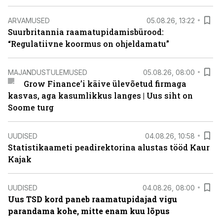
ARVAMUSED
05.08.26, 13:22
Suurbritannia raamatupidamisbürood:
“Regulatiivne koormus on ohjeldamatu”
MAJANDUSTULEMUSED
05.08.26, 08:00
Grow Finance’i käive ülevõetud firmaga
kasvas, aga kasumlikkus langes | Uus siht on
Soome turg
UUDISED
04.08.26, 10:58
Statistikaameti peadirektorina alustas tööd Kaur
Kajak
UUDISED
04.08.26, 08:00
Uus TSD kord paneb raamatupidajad vigu
parandama kohe, mitte enam kuu lõpus