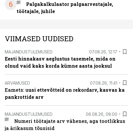
6
Palgakalkulaator palgaarvestajale,
töötajale, juhile
VIIMASED UUDISED
MAJANDUSTULEMUSED
07.08.26, 12:17
Eesti hinnakasv aeglustus tasemele, mida on
olnud vaid kaks korda kümne aasta jooksul
ARVAMUSED
07.08.26, 11:41
Eamets: u
usi ettevõtteid on rekordarv, kasvas ka
pankrottide arv
MAJANDUSTULEMUSED
06.08.26, 08:00
Numeri töötajate arv vähenes, aga tootlikkus
ja ärikasum tõusisid