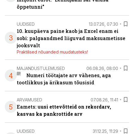
õppetunni”
UUDISED
13.07.26, 07:30
10. kuupäeva paine kaob ja Excel enam ei
3
sobi: palgaandmed liiguvad maksuametisse
jooksvalt
Praktilised nõuanded muudatusteks!
MAJANDUSTULEMUSED
06.08.26, 08:00
4
Numeri töötajate arv vähenes, aga
tootlikkus ja ärikasum tõusisid
ARVAMUSED
07.08.26, 11:41
5
Eamets: u
usi ettevõtteid on rekordarv,
kasvas ka pankrottide arv
UUDISED
31.12.25, 11:29