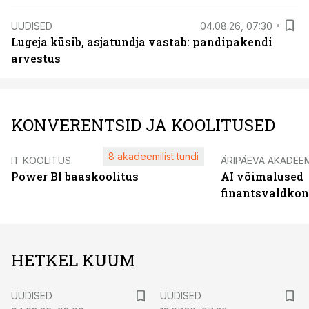
UUDISED
04.08.26, 07:30
Lugeja küsib, asjatundja vastab: pandipakendi
arvestus
KONVERENTSID JA KOOLITUSED
8 akadeemilist tundi
IT KOOLITUS
ÄRIPÄEVA AKADEE
Power BI baaskoolitus
AI võimalused
finantsvaldko
HETKEL KUUM
UUDISED
UUDISED