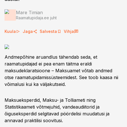
Mare Timian
Raamatupidaja.ee juht
Kuula
Jaga
Salvesta
Vihja
Andmepõhine aruandlus tähendab seda, et
raamatupidajad ei pea enam täitma eraldi
maksudeklaratsioone – Maksuamet võtab andmed
otse raamatupidamissüsteemidest. See toob kaasa nii
võimalusi kui ka väljakutseid.
Maksueksperdid, Maksu- ja Tolliameti ning
Statistikaameti võtmejuhid, vandeaudiitorid ja
õiguseksperdid selgitavad pöördelisi muudatusi ja
annavad praktilisi soovitusi.