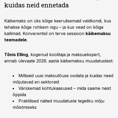
kuidas neid ennetada
Käibemaks on üks kõige keerulisemaid valdkondi, kus
tehakse kõige rohkem vigu – ja kus vead on kõige
kallimad. Konverentsil on terve sessioon
käibemaksu
teemadele
.
Tõnis Elling
, kogenud koolitaja ja maksuekspert,
annab ülevaate 2026. aasta käibemaksu muudatustest:
Milliseid uusi maksutõuse oodata ja kuidas need
mõjutavad eri sektoreid
Värskemad kohtukaasused – mida saame neist
õppida
Praktilised näited muudatuste tegeliku mõju
mõistmiseks