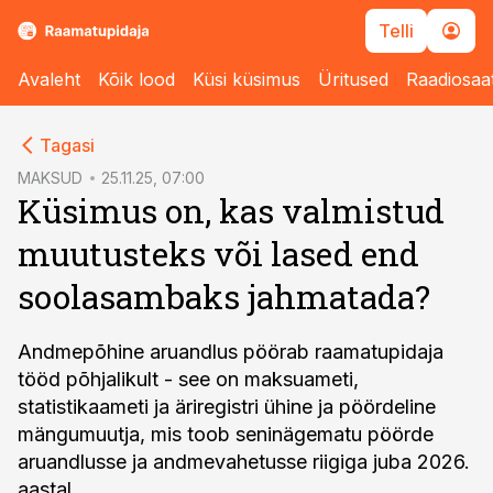
Telli
Avaleht
Kõik lood
Küsi küsimus
Üritused
Raadiosaa
cebook
cebook
Tagasi
Twitter)
Twitter)
MAKSUD
25.11.25, 07:00
Küsimus on, kas valmistud
kedIn
kedIn
muutusteks või lased end
ail
ail
soolasambaks jahmatada?
k
k
Andmepõhine aruandlus pöörab raamatupidaja
tööd põhjalikult - see on maksuameti,
statistikaameti ja äriregistri ühine ja pöördeline
mängumuutja, mis toob seninägematu pöörde
aruandlusse ja andmevahetusse riigiga juba 2026.
aastal.