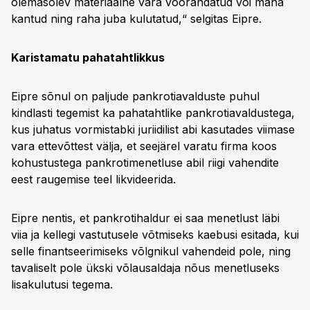
olemasolev materiaalne vara võõrandatud või maha
kantud ning raha juba kulutatud,“ selgitas Eipre.
Karistamatu pahatahtlikkus
Eipre sõnul on paljude pankrotiavalduste puhul
kindlasti tegemist ka pahatahtlike pankrotiavaldustega,
kus juhatus vormistabki juriidilist abi kasutades viimase
vara ettevõttest välja, et seejärel varatu firma koos
kohustustega pankrotimenetluse abil riigi vahendite
eest raugemise teel likvideerida.
Eipre nentis, et pankrotihaldur ei saa menetlust läbi
viia ja kellegi vastutusele võtmiseks kaebusi esitada, kui
selle finantseerimiseks võlgnikul vahendeid pole, ning
tavaliselt pole ükski võlausaldaja nõus menetluseks
lisakulutusi tegema.