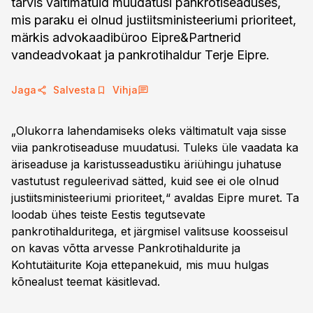
tarvis vältimatuid muudatusi pankrotiseaduses,
mis paraku ei olnud justiitsministeeriumi prioriteet,
märkis advokaadibüroo Eipre&Partnerid
vandeadvokaat ja pankrotihaldur Terje Eipre.
Jaga
Salvesta
Vihja
„Olukorra lahendamiseks oleks vältimatult vaja sisse
viia pankrotiseaduse muudatusi. Tuleks üle vaadata ka
äriseaduse ja karistusseadustiku äriühingu juhatuse
vastutust reguleerivad sätted, kuid see ei ole olnud
justiitsministeeriumi prioriteet,“ avaldas Eipre muret. Ta
loodab ühes teiste Eestis tegutsevate
pankrotihalduritega, et järgmisel valitsuse koosseisul
on kavas võtta arvesse Pankrotihaldurite ja
Kohtutäiturite Koja ettepanekuid, mis muu hulgas
kõnealust teemat käsitlevad.