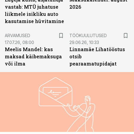
vastab: MTÜ juhatuse
2026
liikmele isikliku auto
kasutamise hüvitamine
ST
ARVAMUSED
TÖÖKUULUTUSED
17.07.26, 08:00
29.06.26, 10:33
Meelis Mandel: kas
Linnamäe Lihatööstus
maksad käibemaksuga
otsib
või ilma
pearaamatupidajat