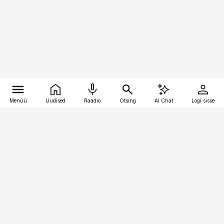
Menüü
Uudised
Raadio
Otsing
AI Chat
Logi sisse
Vana-Lõuna 39/1, 19094 Tallinn
(+372) 667 0111
raamatupidaja@raamatupidaja.ee
Telli
Reklaam
Firmast