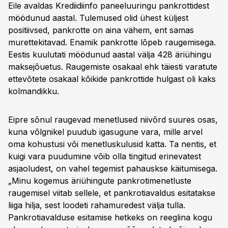
Eile avaldas Krediidiinfo paneeluuringu pankrottidest
möödunud aastal. Tulemused olid ühest küljest
positiivsed, pankrotte on aina vähem, ent samas
murettekitavad. Enamik pankrotte lõpeb raugemisega.
Eestis kuulutati möödunud aastal välja 428 äriühingu
maksejõuetus. Raugemiste osakaal ehk täiesti varatute
ettevõtete osakaal kõikide pankrottide hulgast oli kaks
kolmandikku.
Eipre sõnul raugevad menetlused niivõrd suures osas,
kuna võlgnikel puudub igasugune vara, mille arvel
oma kohustusi või menetluskulusid katta. Ta nentis, et
kuigi vara puudumine võib olla tingitud erinevatest
asjaoludest, on vahel tegemist pahauskse käitumisega.
„Minu kogemus äriühingute pankrotimenetluste
raugemisel viitab sellele, et pankrotiavaldus esitatakse
liiga hilja, sest loodeti rahamuredest välja tulla.
Pankrotiavalduse esitamise hetkeks on reeglina kogu