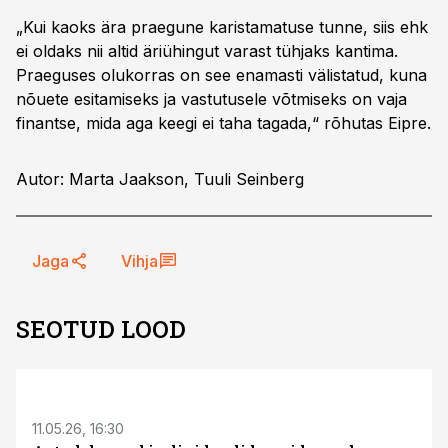
„Kui kaoks ära praegune karistamatuse tunne, siis ehk
ei oldaks nii altid äriühingut varast tühjaks kantima.
Praeguses olukorras on see enamasti välistatud, kuna
nõuete esitamiseks ja vastutusele võtmiseks on vaja
finantse, mida aga keegi ei taha tagada,“ rõhutas Eipre.
Autor: Marta Jaakson, Tuuli Seinberg
Jaga
Vihja
SEOTUD LOOD
ST
11.05.26, 16:30