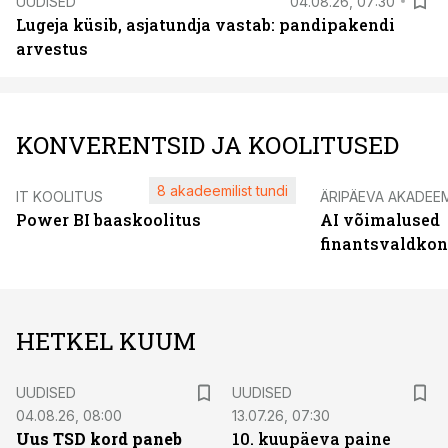
UUDISED
04.08.26, 07:30
Lugeja küsib, asjatundja vastab: pandipakendi
arvestus
KONVERENTSID JA KOOLITUSED
8 akadeemilist tundi
IT KOOLITUS
ÄRIPÄEVA AKADEE
Power BI baaskoolitus
AI võimalused
finantsvaldko
HETKEL KUUM
UUDISED
UUDISED
04.08.26, 08:00
13.07.26, 07:30
Uus TSD kord paneb
10. kuupäeva paine