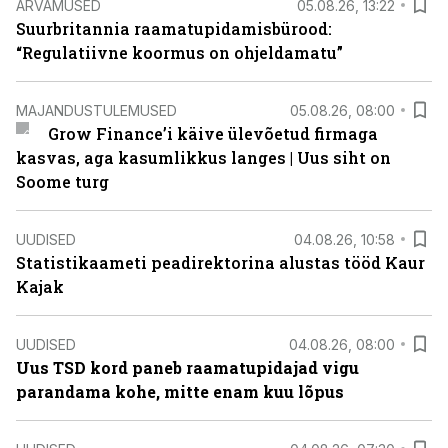
ARVAMUSED
05.08.26, 13:22
Suurbritannia raamatupidamisbürood:
“Regulatiivne koormus on ohjeldamatu”
MAJANDUSTULEMUSED
05.08.26, 08:00
Grow Finance’i käive ülevõetud firmaga
kasvas, aga kasumlikkus langes | Uus siht on
Soome turg
UUDISED
04.08.26, 10:58
Statistikaameti peadirektorina alustas tööd Kaur
Kajak
UUDISED
04.08.26, 08:00
Uus TSD kord paneb raamatupidajad vigu
parandama kohe, mitte enam kuu lõpus