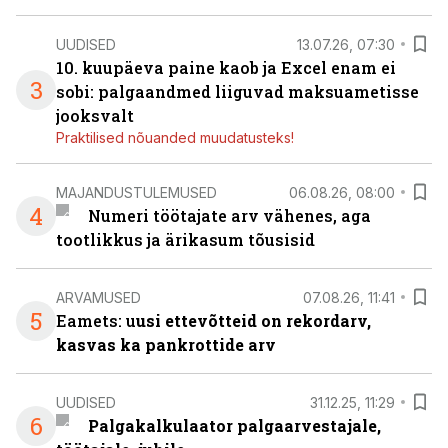
UUDISED
13.07.26, 07:30
10. kuupäeva paine kaob ja Excel enam ei
3
sobi: palgaandmed liiguvad maksuametisse
jooksvalt
Praktilised nõuanded muudatusteks!
MAJANDUSTULEMUSED
06.08.26, 08:00
4
Numeri töötajate arv vähenes, aga
tootlikkus ja ärikasum tõusisid
ARVAMUSED
07.08.26, 11:41
5
Eamets: u
usi ettevõtteid on rekordarv,
kasvas ka pankrottide arv
UUDISED
31.12.25, 11:29
6
Palgakalkulaator palgaarvestajale,