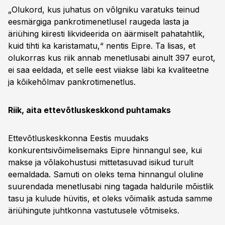
„Olukord, kus juhatus on võlgniku varatuks teinud
eesmärgiga pankrotimenetlusel raugeda lasta ja
äriühing kiiresti likvideerida on äärmiselt pahatahtlik,
kuid tihti ka karistamatu,“ nentis Eipre. Ta lisas, et
olukorras kus riik annab menetlusabi ainult 397 eurot,
ei saa eeldada, et selle eest viiakse läbi ka kvaliteetne
ja kõikehõlmav pankrotimenetlus.
Riik, aita ettevõtluskeskkond puhtamaks
Ettevõtluskeskkonna Eestis muudaks
konkurentsivõimelisemaks Eipre hinnangul see, kui
makse ja võlakohustusi mittetasuvad isikud turult
eemaldada. Samuti on oleks tema hinnangul oluline
suurendada menetlusabi ning tagada haldurile mõistlik
tasu ja kulude hüvitis, et oleks võimalik astuda samme
äriühingute juhtkonna vastutusele võtmiseks.