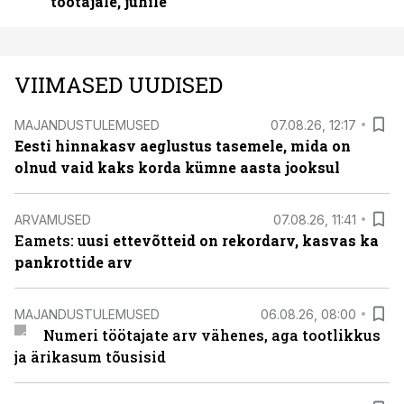
töötajale, juhile
VIIMASED UUDISED
MAJANDUSTULEMUSED
07.08.26, 12:17
Eesti hinnakasv aeglustus tasemele, mida on
olnud vaid kaks korda kümne aasta jooksul
ARVAMUSED
07.08.26, 11:41
Eamets: u
usi ettevõtteid on rekordarv, kasvas ka
pankrottide arv
MAJANDUSTULEMUSED
06.08.26, 08:00
Numeri töötajate arv vähenes, aga tootlikkus
ja ärikasum tõusisid