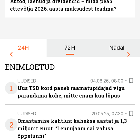
Autod, laenud ja dividendid – mida peab
ettevõtja 2026. aasta maksudest teadma?
24H
72H
Nädal
ENIMLOETUD
UUDISED
04.08.26, 08:00
1
Uus TSD kord paneb raamatupidajad vigu
parandama kohe, mitte enam kuu lõpus
UUDISED
29.05.25, 07:30
Omastamise kahtlus: kaheksa aastat ja 1,3
2
miljonit eurot. “Lennujaam sai valusa
õppetunni”