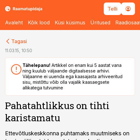
Telli
Avaleht
Kõik lood
Küsi küsimus
Üritused
Raadiosaa
cebook
cebook
Tagasi
Twitter)
Twitter)
11.03.15, 10:50
kedIn
kedIn
Tähelepanu!
Artikkel on enam kui 5 aastat vana
ning kuulub väljaande digitaalsesse arhiivi.
ail
ail
Väljaanne ei uuenda ega kaasajasta arhiveeritud
sisu, mistõttu võib olla vajalik kaasaegsete
k
k
allikatega tutvumine
Pahatahtlikkus on tihti
karistamatu
Ettevõtluskeskkonna puhtamaks muutmiseks on