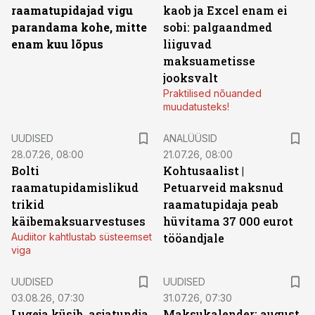
raamatupidajad vigu
kaob ja Excel enam ei
parandama kohe, mitte
sobi: palgaandmed
enam kuu lõpus
liiguvad
maksuametisse
jooksvalt
Praktilised nõuanded
muudatusteks!
UUDISED
ANALÜÜSID
28.07.26, 08:00
21.07.26, 08:00
Bolti
Kohtusaalist
|
raamatupidamislikud
Petuarveid maksnud
trikid
raamatupidaja peab
käibemaksuarvestuses
hüvitama 37 000 eurot
Audiitor kahtlustab süsteemset
tööandjale
viga
UUDISED
UUDISED
03.08.26, 07:30
31.07.26, 07:30
Lugeja küsib, asjatundja
Maksukalender: august