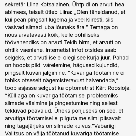
sekretär Liina Kotsalainen. Ühtpidi on arvuti hea
abimees, teisalt ütleb Liina: „Olen täheldanud, et
kui pean pingsalt lugema ja veel kiiresti, siis
väsivad silmad juba lõunaks ära.” Temaga on
nõus arvatavasti kõik, kelle põhiliseks
töövahendiks on arvuti.Tekib hirm, et arvuti on
ohtlik vaenlane. Internetist infot otsides saab
selgeks, et arvuti ise ei olegi see kurja juur. Pahad
on hoopis pildi värelemine, hägused kujundid,
pingsalt kuvari jälgimine. “Kuvariga töötamine ei
tohiks otseselt nägemisteravust halvendada,”
toob asjasse selgust ka optometrist Kärt Roosioja.
“Küll aga on kuvariga töötamisel probleemiks
silmade väsimine ja pingestumine ning sellest
tekkivad peavalud. Üheks põhjuseks on see, et
arvutiga töötamisel ei pilguta me silmi piisavalt
ning tagajärjeks on silmade kuivus.”Vabariigi
Valitsus on välja töötanud kuvariga töötamise