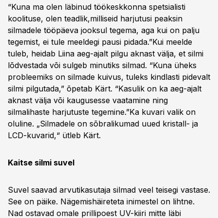
“Kuna ma olen läbinud töökeskkonna spetsialisti
koolituse, olen teadlik,milliseid harjutusi peaksin
silmadele tööpäeva jooksul tegema, aga kui on palju
tegemist, ei tule meeldegi pausi pidada.”Kui meelde
tuleb, heidab Liina aeg-ajalt pilgu aknast välja, et silmi
lõdvestada või sulgeb minutiks silmad. “Kuna üheks
probleemiks on silmade kuivus, tuleks kindlasti pidevalt
silmi pilgutada,” õpetab Kärt. “Kasulik on ka aeg-ajalt
aknast välja või kaugusesse vaatamine ning
silmalihaste harjutuste tegemine.”Ka kuvari valik on
oluline. „Silmadele on sõbralikumad uued kristall- ja
LCD-kuvarid,“ ütleb Kärt.
Kaitse silmi suvel
Suvel saavad arvutikasutaja silmad veel teisegi vastase.
See on päike. Nägemishäireteta inimestel on lihtne.
Nad ostavad omale prillipoest UV-kiiri mitte läbi