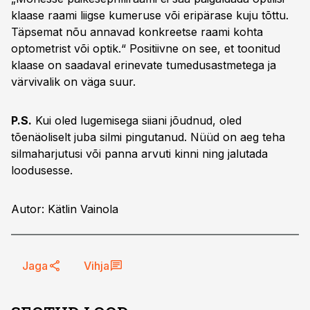
klaase raami liigse kumeruse või eripärase kuju tõttu.
Täpsemat nõu annavad konkreetse raami kohta
optometrist või optik.“ Positiivne on see, et toonitud
klaase on saadaval erinevate tumedusastmetega ja
värvivalik on väga suur.
P.S.
Kui oled lugemisega siiani jõudnud, oled
tõenäoliselt juba silmi pingutanud. Nüüd on aeg teha
silmaharjutusi või panna arvuti kinni ning jalutada
loodusesse.
Autor: Kätlin Vainola
Jaga
Vihja