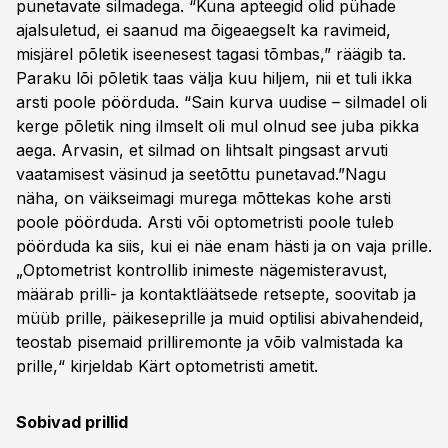
punetavate silmadega. “Kuna apteegid olid pühade
ajalsuletud, ei saanud ma õigeaegselt ka ravimeid,
misjärel põletik iseenesest tagasi tõmbas,” räägib ta.
Paraku lõi põletik taas välja kuu hiljem, nii et tuli ikka
arsti poole pöörduda. “Sain kurva uudise – silmadel oli
kerge põletik ning ilmselt oli mul olnud see juba pikka
aega. Arvasin, et silmad on lihtsalt pingsast arvuti
vaatamisest väsinud ja seetõttu punetavad.”Nagu
näha, on väikseimagi murega mõttekas kohe arsti
poole pöörduda. Arsti või optometristi poole tuleb
pöörduda ka siis, kui ei näe enam hästi ja on vaja prille.
„Optometrist kontrollib inimeste nägemisteravust,
määrab prilli- ja kontaktläätsede retsepte, soovitab ja
müüb prille, päikeseprille ja muid optilisi abivahendeid,
teostab pisemaid prilliremonte ja võib valmistada ka
prille,“ kirjeldab Kärt optometristi ametit.
Sobivad prillid