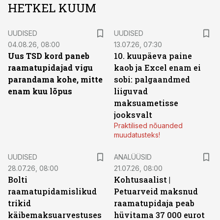
HETKEL KUUM
UUDISED
UUDISED
04.08.26, 08:00
13.07.26, 07:30
Uus TSD kord paneb
10. kuupäeva paine
raamatupidajad vigu
kaob ja Excel enam ei
parandama kohe, mitte
sobi: palgaandmed
enam kuu lõpus
liiguvad
maksuametisse
jooksvalt
Praktilised nõuanded
muudatusteks!
UUDISED
ANALÜÜSID
28.07.26, 08:00
21.07.26, 08:00
Bolti
Kohtusaalist
|
raamatupidamislikud
Petuarveid maksnud
trikid
raamatupidaja peab
käibemaksuarvestuses
hüvitama 37 000 eurot