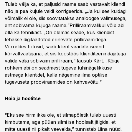
Tuleb välja ka, et paljusid raame saab vastavalt kliendi
näo ja pea kujule veidi korrigeerida. „Ja kui see kuidagi
võimalik ei ole, siis soovitatakse analoogse välimusega,
ent sobivama kujuga raame.“Prilliraamivalikul võib abi
olla ka tehnikast. „On olemas seade, kus kliendist
tehakse digitaalfotod erinevate prilliraamidega.
Võrreldes fotosid, saab klient vaadata iseend
kõrvaltvaatajana, et siis koostöös klienditeenindajatega
valida välja sobivaim prilliraam,“ lausub Kärt. „Kõige
rohkem abi on seadmest tugeva lühinägelikkuse
astmega klientidel, kelle nägemine ilma optilise
tugevuseta prooviraamides on kehvavõitu.“
Hoia ja hoolitse
“Eks see hirm ikka ole, et silmapõletik tuleb uuesti
kimbutama, aga püüan silmi ise hoolsalt jälgida, et
mitte uuesti nii pikalt vaevelda,” tunnistab Liina nüüd.