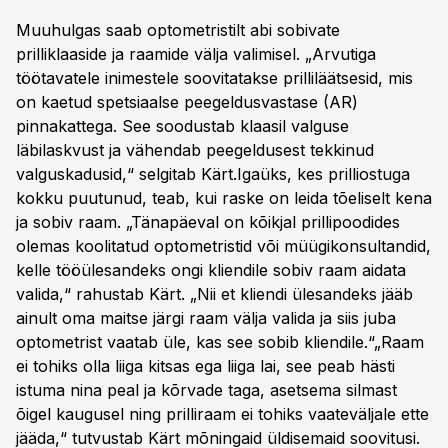
Muuhulgas saab optometristilt abi sobivate
prilliklaaside ja raamide välja valimisel. „Arvutiga
töötavatele inimestele soovitatakse prilliläätsesid, mis
on kaetud spetsiaalse peegeldusvastase (AR)
pinnakattega. See soodustab klaasil valguse
läbilaskvust ja vähendab peegeldusest tekkinud
valguskadusid,“ selgitab Kärt.Igaüks, kes prilliostuga
kokku puutunud, teab, kui raske on leida tõeliselt kena
ja sobiv raam. „Tänapäeval on kõikjal prillipoodides
olemas koolitatud optometristid või müügikonsultandid,
kelle tööülesandeks ongi kliendile sobiv raam aidata
valida,“ rahustab Kärt. „Nii et kliendi ülesandeks jääb
ainult oma maitse järgi raam välja valida ja siis juba
optometrist vaatab üle, kas see sobib kliendile.“„Raam
ei tohiks olla liiga kitsas ega liiga lai, see peab hästi
istuma nina peal ja kõrvade taga, asetsema silmast
õigel kaugusel ning prilliraam ei tohiks vaateväljale ette
jääda,“ tutvustab Kärt mõningaid üldisemaid soovitusi.