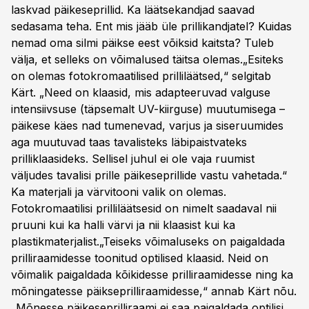
laskvad päikeseprillid. Ka läätsekandjad saavad
sedasama teha. Ent mis jääb üle prillikandjatel? Kuidas
nemad oma silmi päikse eest võiksid kaitsta? Tuleb
välja, et selleks on võimalused täitsa olemas.„Esiteks
on olemas fotokromaatilised prilliläätsed,“ selgitab
Kärt. „Need on klaasid, mis adapteeruvad valguse
intensiivsuse (täpsemalt UV-kiirguse) muutumisega –
päikese käes nad tumenevad, varjus ja siseruumides
aga muutuvad taas tavalisteks läbipaistvateks
prilliklaasideks. Sellisel juhul ei ole vaja ruumist
väljudes tavalisi prille päikeseprillide vastu vahetada.“
Ka materjali ja värvitooni valik on olemas.
Fotokromaatilisi prilliläätsesid on nimelt saadaval nii
pruuni kui ka halli värvi ja nii klaasist kui ka
plastikmaterjalist.„Teiseks võimaluseks on paigaldada
prilliraamidesse toonitud optilised klaasid. Neid on
võimalik paigaldada kõikidesse prilliraamidesse ning ka
mõningatesse päikseprilliraamidesse,“ annab Kärt nõu.
„Mõnesse päikeseprilliraami ei saa paigaldada optilisi