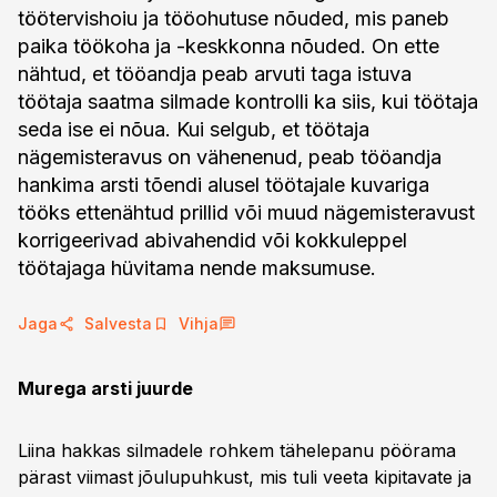
töötervishoiu ja tööohutuse nõuded, mis paneb
paika töökoha ja -keskkonna nõuded. On ette
nähtud, et tööandja peab arvuti taga istuva
töötaja saatma silmade kontrolli ka siis, kui töötaja
seda ise ei nõua. Kui selgub, et töötaja
nägemisteravus on vähenenud, peab tööandja
hankima arsti tõendi alusel töötajale kuvariga
tööks ettenähtud prillid või muud nägemisteravust
korrigeerivad abivahendid või kokkuleppel
töötajaga hüvitama nende maksumuse.
Jaga
Salvesta
Vihja
Murega arsti juurde
Liina hakkas silmadele rohkem tähelepanu pöörama
pärast viimast jõulupuhkust, mis tuli veeta kipitavate ja