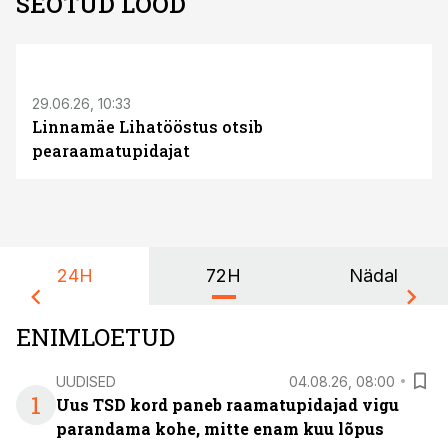
SEOTUD LOOD
ST
29.06.26, 10:33
Linnamäe Lihatööstus otsib
pearaamatupidajat
24H
72H
Nädal
ENIMLOETUD
UUDISED
04.08.26, 08:00
1
Uus TSD kord paneb raamatupidajad vigu
parandama kohe, mitte enam kuu lõpus