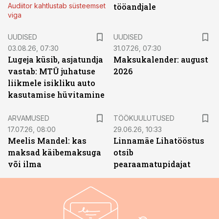
Audiitor kahtlustab süsteemset
tööandjale
viga
UUDISED
UUDISED
03.08.26, 07:30
31.07.26, 07:30
Lugeja küsib, asjatundja
Maksukalender: august
vastab: MTÜ juhatuse
2026
liikmele isikliku auto
kasutamise hüvitamine
ST
ARVAMUSED
TÖÖKUULUTUSED
17.07.26, 08:00
29.06.26, 10:33
Meelis Mandel: kas
Linnamäe Lihatööstus
maksad käibemaksuga
otsib
või ilma
pearaamatupidajat