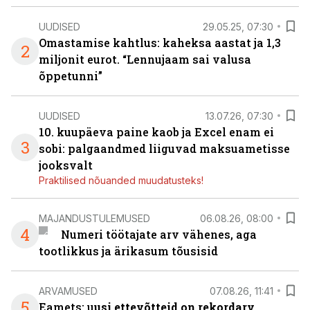
UUDISED
29.05.25, 07:30
Omastamise kahtlus: kaheksa aastat ja 1,3
2
miljonit eurot. “Lennujaam sai valusa
õppetunni”
UUDISED
13.07.26, 07:30
10. kuupäeva paine kaob ja Excel enam ei
3
sobi: palgaandmed liiguvad maksuametisse
jooksvalt
Praktilised nõuanded muudatusteks!
MAJANDUSTULEMUSED
06.08.26, 08:00
4
Numeri töötajate arv vähenes, aga
tootlikkus ja ärikasum tõusisid
ARVAMUSED
07.08.26, 11:41
5
Eamets: u
usi ettevõtteid on rekordarv,