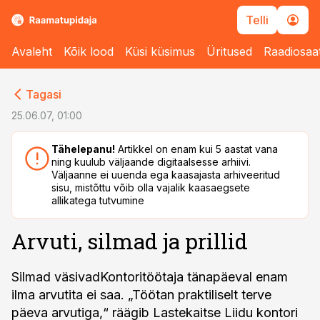
Telli
Avaleht
Kõik lood
Küsi küsimus
Üritused
Raadiosaa
cebook
cebook
Tagasi
Twitter)
Twitter)
25.06.07, 01:00
kedIn
kedIn
Tähelepanu!
Artikkel on enam kui 5 aastat vana
ning kuulub väljaande digitaalsesse arhiivi.
ail
ail
Väljaanne ei uuenda ega kaasajasta arhiveeritud
sisu, mistõttu võib olla vajalik kaasaegsete
k
k
allikatega tutvumine
Arvuti, silmad ja prillid
Silmad väsivadKontoritöötaja tänapäeval enam
ilma arvutita ei saa. „Töötan praktiliselt terve
päeva arvutiga,“ räägib Lastekaitse Liidu kontori