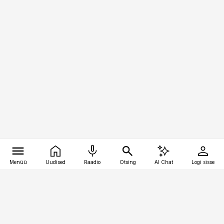
Menüü
Uudised
Raadio
Otsing
AI Chat
Logi sisse
Vana-Lõuna 39/1, 19094 Tallinn
(+372) 667 0111