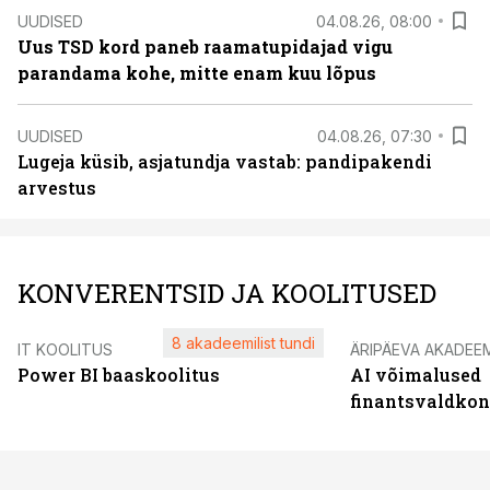
UUDISED
04.08.26, 08:00
Uus TSD kord paneb raamatupidajad vigu
parandama kohe, mitte enam kuu lõpus
UUDISED
04.08.26, 07:30
Lugeja küsib, asjatundja vastab: pandipakendi
arvestus
KONVERENTSID JA KOOLITUSED
8 akadeemilist tundi
IT KOOLITUS
ÄRIPÄEVA AKADEE
Power BI baaskoolitus
AI võimalused
finantsvaldko