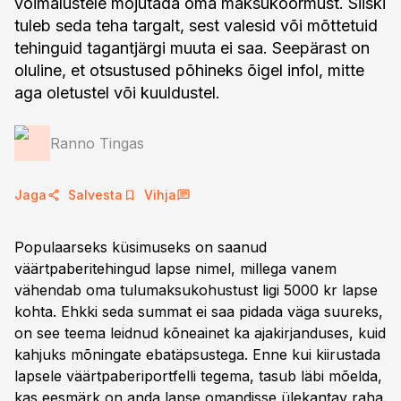
võimalustele mõjutada oma maksukoormust. Siiski
tuleb seda teha targalt, sest valesid või mõttetuid
tehinguid tagantjärgi muuta ei saa. Seepärast on
oluline, et otsustused põhineks õigel infol, mitte
aga oletustel või kuuldustel.
Ranno Tingas
Jaga
Salvesta
Vihja
Populaarseks küsimuseks on saanud
väärtpaberitehingud lapse nimel, millega vanem
vähendab oma tulumaksukohustust ligi 5000 kr lapse
kohta. Ehkki seda summat ei saa pidada väga suureks,
on see teema leidnud kõneainet ka ajakirjanduses, kuid
kahjuks mõningate ebatäpsustega. Enne kui kiirustada
lapsele väärtpaberiportfelli tegema, tasub läbi mõelda,
kas eesmärk on anda lapse omandisse ülekantav raha.