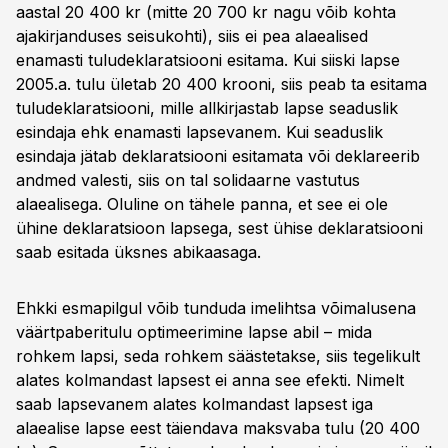
aastal 20 400 kr (mitte 20 700 kr nagu võib kohta
ajakirjanduses seisukohti), siis ei pea alaealised
enamasti tuludeklaratsiooni esitama. Kui siiski lapse
2005.a. tulu ületab 20 400 krooni, siis peab ta esitama
tuludeklaratsiooni, mille allkirjastab lapse seaduslik
esindaja ehk enamasti lapsevanem. Kui seaduslik
esindaja jätab deklaratsiooni esitamata või deklareerib
andmed valesti, siis on tal solidaarne vastutus
alaealisega. Oluline on tähele panna, et see ei ole
ühine deklaratsioon lapsega, sest ühise deklaratsiooni
saab esitada üksnes abikaasaga.
Ehkki esmapilgul võib tunduda imelihtsa võimalusena
väärtpaberitulu optimeerimine lapse abil – mida
rohkem lapsi, seda rohkem säästetakse, siis tegelikult
alates kolmandast lapsest ei anna see efekti. Nimelt
saab lapsevanem alates kolmandast lapsest iga
alaealise lapse eest täiendava maksvaba tulu (20 400