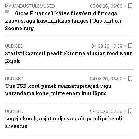
MAJANDUSTULEMUSED
05.08.26, 08:00
Grow Finance’i käive ülevõetud firmaga
kasvas, aga kasumlikkus langes | Uus siht on
Soome turg
UUDISED
04.08.26, 10:58
Statistikaameti peadirektorina alustas tööd Kaur
Kajak
UUDISED
04.08.26, 08:00
Uus TSD kord paneb raamatupidajad vigu
parandama kohe, mitte enam kuu lõpus
UUDISED
04.08.26, 07:30
Lugeja küsib, asjatundja vastab: pandipakendi
arvestus