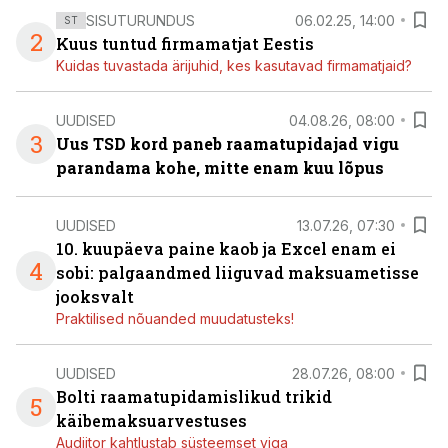
SISUTURUNDUS
06.02.25, 14:00
ST
2
Kuus tuntud firmamatjat Eestis
Kuidas tuvastada ärijuhid, kes kasutavad firmamatjaid?
UUDISED
04.08.26, 08:00
3
Uus TSD kord paneb raamatupidajad vigu
parandama kohe, mitte enam kuu lõpus
UUDISED
13.07.26, 07:30
10. kuupäeva paine kaob ja Excel enam ei
4
sobi: palgaandmed liiguvad maksuametisse
jooksvalt
Praktilised nõuanded muudatusteks!
UUDISED
28.07.26, 08:00
Bolti raamatupidamislikud trikid
5
käibemaksuarvestuses
Audiitor kahtlustab süsteemset viga