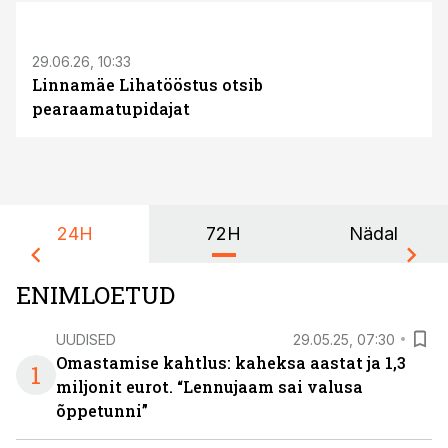
ST
29.06.26, 10:33
Linnamäe Lihatööstus otsib
pearaamatupidajat
24H
72H
Nädal
ENIMLOETUD
UUDISED
29.05.25, 07:30
Omastamise kahtlus: kaheksa aastat ja 1,3
1
miljonit eurot. “Lennujaam sai valusa
õppetunni”