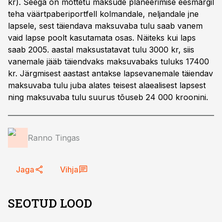
kr). Seega on mõttetu maksude planeerimise eesmärgil
teha väärtpaberiportfell kolmandale, neljandale jne
lapsele, sest täiendava maksuvaba tulu saab vanem
vaid lapse poolt kasutamata osas. Näiteks kui laps
saab 2005. aastal maksustatavat tulu 3000 kr, siis
vanemale jääb täiendvaks maksuvabaks tuluks 17400
kr. Järgmisest aastast antakse lapsevanemale täiendav
maksuvaba tulu juba alates teisest alaealisest lapsest
ning maksuvaba tulu suurus tõuseb 24 000 kroonini.
Ranno Tingas
Jaga
Vihja
SEOTUD LOOD