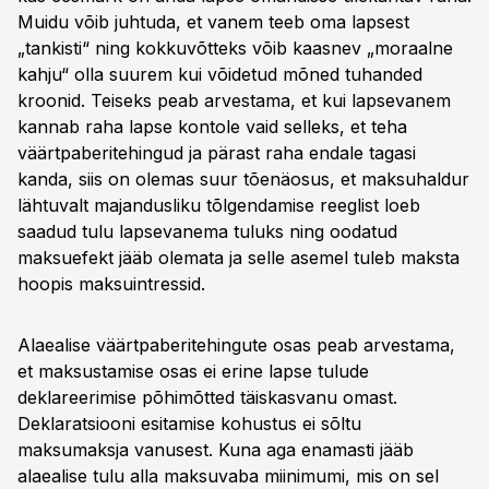
Muidu võib juhtuda, et vanem teeb oma lapsest
„tankisti“ ning kokkuvõtteks võib kaasnev „moraalne
kahju“ olla suurem kui võidetud mõned tuhanded
kroonid. Teiseks peab arvestama, et kui lapsevanem
kannab raha lapse kontole vaid selleks, et teha
väärtpaberitehingud ja pärast raha endale tagasi
kanda, siis on olemas suur tõenäosus, et maksuhaldur
lähtuvalt majandusliku tõlgendamise reeglist loeb
saadud tulu lapsevanema tuluks ning oodatud
maksuefekt jääb olemata ja selle asemel tuleb maksta
hoopis maksuintressid.
Alaealise väärtpaberitehingute osas peab arvestama,
et maksustamise osas ei erine lapse tulude
deklareerimise põhimõtted täiskasvanu omast.
Deklaratsiooni esitamise kohustus ei sõltu
maksumaksja vanusest. Kuna aga enamasti jääb
alaealise tulu alla maksuvaba miinimumi, mis on sel