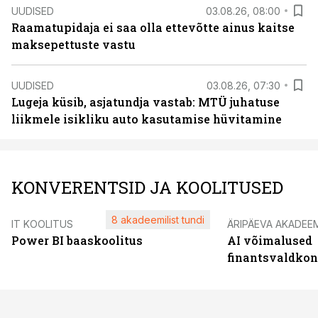
UUDISED
03.08.26, 08:00
Raamatupidaja ei saa olla ettevõtte ainus kaitse
maksepettuste vastu
UUDISED
03.08.26, 07:30
Lugeja küsib, asjatundja vastab: MTÜ juhatuse
liikmele isikliku auto kasutamise hüvitamine
KONVERENTSID JA KOOLITUSED
8 akadeemilist tundi
IT KOOLITUS
ÄRIPÄEVA AKADEE
Power BI baaskoolitus
AI võimalused
finantsvaldko