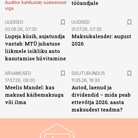
Audiitor kahtlustab süsteemset
tööandjale
viga
UUDISED
UUDISED
03.08.26, 07:30
31.07.26, 07:30
Lugeja küsib, asjatundja
Maksukalender: august
vastab: MTÜ juhatuse
2026
liikmele isikliku auto
kasutamise hüvitamine
ST
ARVAMUSED
SISUTURUNDUS
17.07.26, 08:00
11.05.26, 16:30
Meelis Mandel: kas
Autod, laenud ja
maksad käibemaksuga
dividendid – mida peab
või ilma
ettevõtja 2026. aasta
maksudest teadma?