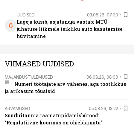
UUDISED
03.08.26, 07:30
Lugeja küsib, asjatundja vastab: MTÜ
6
juhatuse liikmele isikliku auto kasutamise
hüvitamine
VIIMASED UUDISED
MAJANDUSTULEMUSED
06.08.26, 08:00
Numeri töötajate arv vähenes, aga tootlikkus
ja ärikasum tõusisid
ARVAMUSED
05.08.26, 13:22
Suurbritannia raamatupidamisbürood:
“Regulatiivne koormus on ohjeldamatu”