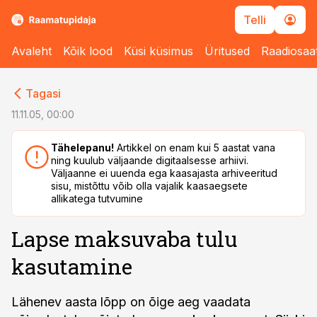
Telli
Avaleht
Kõik lood
Küsi küsimus
Üritused
Raadiosaa
cebook
cebook
Tagasi
Twitter)
Twitter)
11.11.05, 00:00
kedIn
kedIn
Tähelepanu!
Artikkel on enam kui 5 aastat vana
ning kuulub väljaande digitaalsesse arhiivi.
ail
ail
Väljaanne ei uuenda ega kaasajasta arhiveeritud
sisu, mistõttu võib olla vajalik kaasaegsete
k
k
allikatega tutvumine
Lapse maksuvaba tulu
kasutamine
Lähenev aasta lõpp on õige aeg vaadata