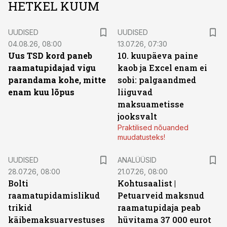
HETKEL KUUM
UUDISED
UUDISED
04.08.26, 08:00
13.07.26, 07:30
Uus TSD kord paneb
10. kuupäeva paine
raamatupidajad vigu
kaob ja Excel enam ei
parandama kohe, mitte
sobi: palgaandmed
enam kuu lõpus
liiguvad
maksuametisse
jooksvalt
Praktilised nõuanded
muudatusteks!
UUDISED
ANALÜÜSID
28.07.26, 08:00
21.07.26, 08:00
Bolti
Kohtusaalist
|
raamatupidamislikud
Petuarveid maksnud
trikid
raamatupidaja peab
käibemaksuarvestuses
hüvitama 37 000 eurot