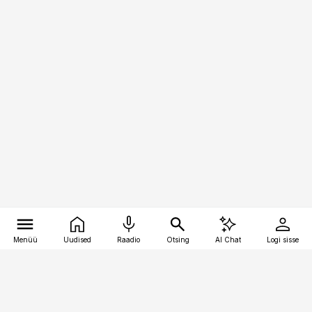
Menüü
Uudised
Raadio
Otsing
AI Chat
Logi sisse
Vana-Lõuna 39/1, 19094 Tallinn