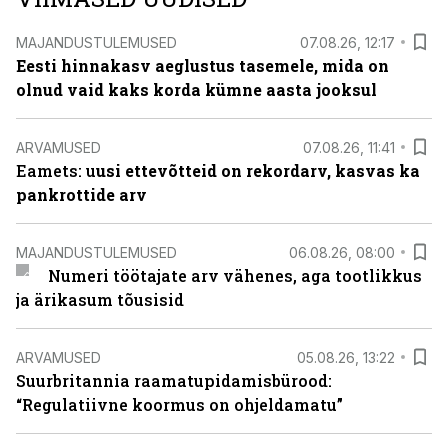
MAJANDUSTULEMUSED
07.08.26, 12:17
Eesti hinnakasv aeglustus tasemele, mida on
olnud vaid kaks korda kümne aasta jooksul
ARVAMUSED
07.08.26, 11:41
Eamets: u
usi ettevõtteid on rekordarv, kasvas ka
pankrottide arv
MAJANDUSTULEMUSED
06.08.26, 08:00
Numeri töötajate arv vähenes, aga tootlikkus
ja ärikasum tõusisid
ARVAMUSED
05.08.26, 13:22
Suurbritannia raamatupidamisbürood:
“Regulatiivne koormus on ohjeldamatu”