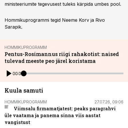
ministeeriumite tegevusest tuleks kärpida umbes pool.
Hommikuprogrammi tegid Neeme Korv ja Rivo
Sarapik.
HOMMIKUPROGRAMM
Pentus-Rosimannus riigi rahakotist: naised
tulevad meeste peo järel koristama
00:00
Kuula samuti
HOMMIKUPROGRAMM
27.07.26, 09:06
Viimsalu firmamatjatest: peaks paragrahvi
üle vaatama ja panema sinna viis aastat
vangistust