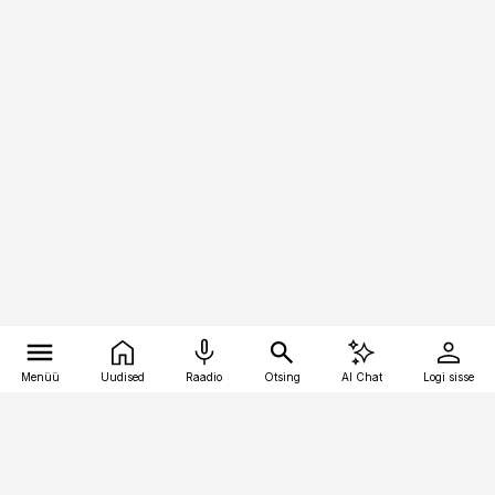
Menüü
Uudised
Raadio
Otsing
AI Chat
Logi sisse
Vana-Lõuna 39/1, 19094 Tallinn