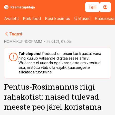
Telli
Avaleht
Kõik lood
Küsi küsimus
Üritused
Raadiosaa
cebook
cebook
Tagasi
Twitter)
Twitter)
HOMMIKUPROGRAMM
25.01.21, 08:05
kedIn
kedIn
Tähelepanu!
Podcast on enam kui 5 aastat vana
ning kuulub väljaande digitaalsesse arhiivi.
ail
ail
Väljaanne ei uuenda ega kaasajasta arhiveeritud
sisu, mistõttu võib olla vajalik kaasaegsete
k
k
allikatega tutvumine
Pentus-Rosimannus riigi
rahakotist: naised tulevad
meeste peo järel koristama