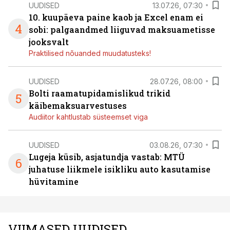
UUDISED
13.07.26, 07:30
10. kuupäeva paine kaob ja Excel enam ei
4
sobi: palgaandmed liiguvad maksuametisse
jooksvalt
Praktilised nõuanded muudatusteks!
UUDISED
28.07.26, 08:00
Bolti raamatupidamislikud trikid
5
käibemaksuarvestuses
Audiitor kahtlustab süsteemset viga
UUDISED
03.08.26, 07:30
Lugeja küsib, asjatundja vastab: MTÜ
6
juhatuse liikmele isikliku auto kasutamise
hüvitamine
VIIMASED UUDISED