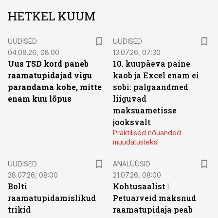
HETKEL KUUM
UUDISED
UUDISED
04.08.26, 08:00
13.07.26, 07:30
Uus TSD kord paneb
10. kuupäeva paine
raamatupidajad vigu
kaob ja Excel enam ei
parandama kohe, mitte
sobi: palgaandmed
enam kuu lõpus
liiguvad
maksuametisse
jooksvalt
Praktilised nõuanded
muudatusteks!
UUDISED
ANALÜÜSID
28.07.26, 08:00
21.07.26, 08:00
Bolti
Kohtusaalist
|
raamatupidamislikud
Petuarveid maksnud
trikid
raamatupidaja peab