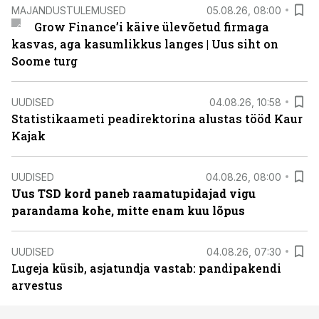
MAJANDUSTULEMUSED
05.08.26, 08:00
Grow Finance’i käive ülevõetud firmaga
kasvas, aga kasumlikkus langes | Uus siht on
Soome turg
UUDISED
04.08.26, 10:58
Statistikaameti peadirektorina alustas tööd Kaur
Kajak
UUDISED
04.08.26, 08:00
Uus TSD kord paneb raamatupidajad vigu
parandama kohe, mitte enam kuu lõpus
UUDISED
04.08.26, 07:30
Lugeja küsib, asjatundja vastab: pandipakendi
arvestus