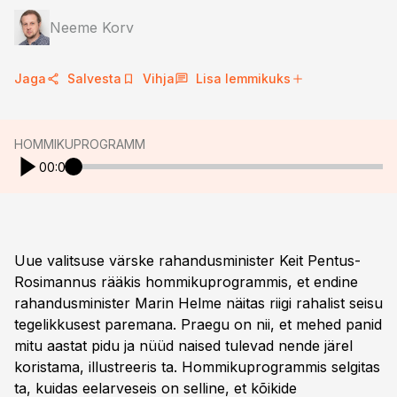
Neeme Korv
Jaga
Salvesta
Vihja
Lisa lemmikuks
HOMMIKUPROGRAMM
00:00
Uue valitsuse värske rahandusminister Keit Pentus-
Rosimannus rääkis hommikuprogrammis, et endine
rahandusminister Marin Helme näitas riigi rahalist seisu
tegelikkusest paremana. Praegu on nii, et mehed panid
mitu aastat pidu ja nüüd naised tulevad nende järel
koristama, illustreeris ta. Hommikuprogrammis selgitas
ta, kuidas eelarveseis on selline, et kõikide