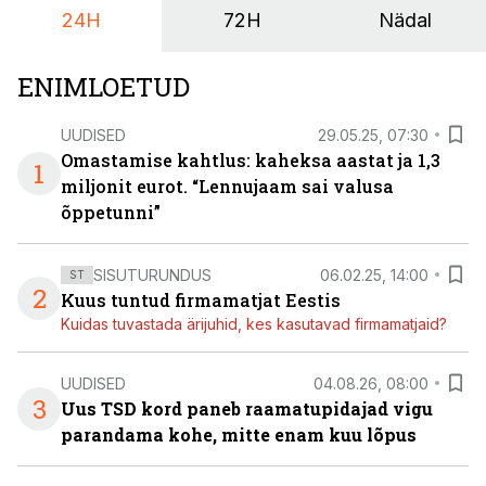
24H
72H
Nädal
ENIMLOETUD
UUDISED
29.05.25, 07:30
Omastamise kahtlus: kaheksa aastat ja 1,3
1
miljonit eurot. “Lennujaam sai valusa
õppetunni”
SISUTURUNDUS
06.02.25, 14:00
ST
2
Kuus tuntud firmamatjat Eestis
Kuidas tuvastada ärijuhid, kes kasutavad firmamatjaid?
UUDISED
04.08.26, 08:00
3
Uus TSD kord paneb raamatupidajad vigu
parandama kohe, mitte enam kuu lõpus