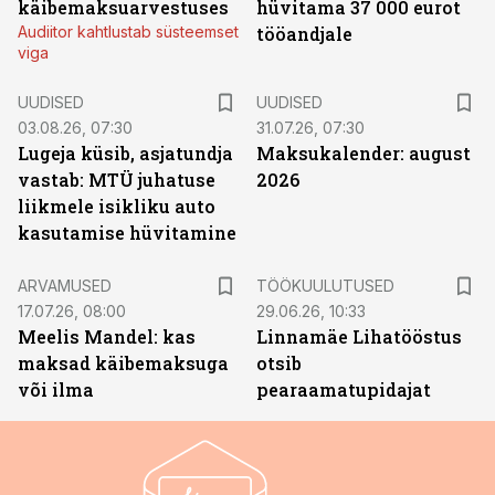
käibemaksuarvestuses
hüvitama 37 000 eurot
Audiitor kahtlustab süsteemset
tööandjale
viga
UUDISED
UUDISED
03.08.26, 07:30
31.07.26, 07:30
Lugeja küsib, asjatundja
Maksukalender: august
vastab: MTÜ juhatuse
2026
liikmele isikliku auto
kasutamise hüvitamine
ST
ARVAMUSED
TÖÖKUULUTUSED
17.07.26, 08:00
29.06.26, 10:33
Meelis Mandel: kas
Linnamäe Lihatööstus
maksad käibemaksuga
otsib
või ilma
pearaamatupidajat