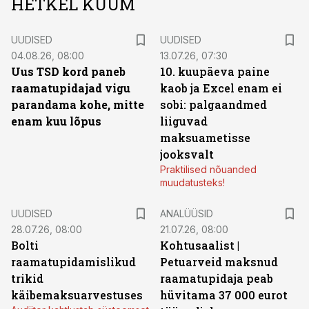
HETKEL KUUM
UUDISED
UUDISED
04.08.26, 08:00
13.07.26, 07:30
Uus TSD kord paneb
10. kuupäeva paine
raamatupidajad vigu
kaob ja Excel enam ei
parandama kohe, mitte
sobi: palgaandmed
enam kuu lõpus
liiguvad
maksuametisse
jooksvalt
Praktilised nõuanded
muudatusteks!
UUDISED
ANALÜÜSID
28.07.26, 08:00
21.07.26, 08:00
Bolti
Kohtusaalist
|
raamatupidamislikud
Petuarveid maksnud
trikid
raamatupidaja peab
käibemaksuarvestuses
hüvitama 37 000 eurot