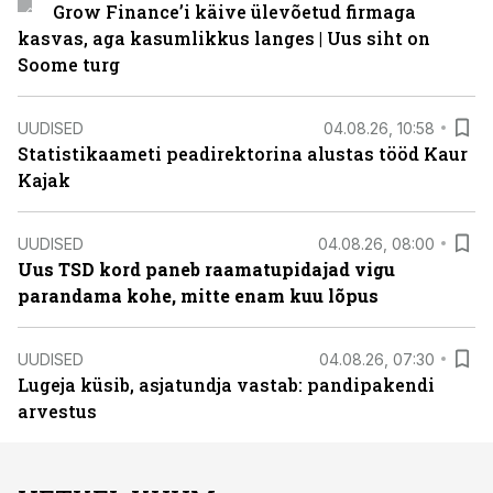
Grow Finance’i käive ülevõetud firmaga
kasvas, aga kasumlikkus langes | Uus siht on
Soome turg
UUDISED
04.08.26, 10:58
Statistikaameti peadirektorina alustas tööd Kaur
Kajak
UUDISED
04.08.26, 08:00
Uus TSD kord paneb raamatupidajad vigu
parandama kohe, mitte enam kuu lõpus
UUDISED
04.08.26, 07:30
Lugeja küsib, asjatundja vastab: pandipakendi
arvestus