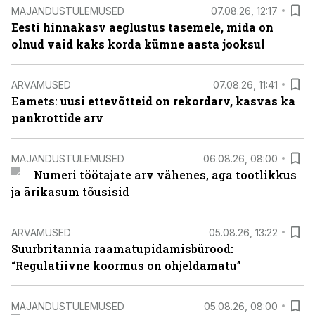
MAJANDUSTULEMUSED
07.08.26, 12:17
Eesti hinnakasv aeglustus tasemele, mida on
olnud vaid kaks korda kümne aasta jooksul
ARVAMUSED
07.08.26, 11:41
Eamets: u
usi ettevõtteid on rekordarv, kasvas ka
pankrottide arv
MAJANDUSTULEMUSED
06.08.26, 08:00
Numeri töötajate arv vähenes, aga tootlikkus
ja ärikasum tõusisid
ARVAMUSED
05.08.26, 13:22
Suurbritannia raamatupidamisbürood:
“Regulatiivne koormus on ohjeldamatu”
MAJANDUSTULEMUSED
05.08.26, 08:00