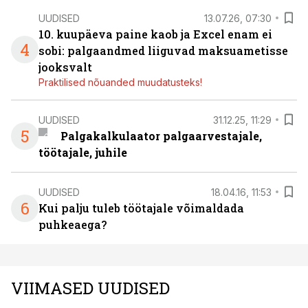
UUDISED
13.07.26, 07:30
10. kuupäeva paine kaob ja Excel enam ei
4
sobi: palgaandmed liiguvad maksuametisse
jooksvalt
Praktilised nõuanded muudatusteks!
UUDISED
31.12.25, 11:29
5
Palgakalkulaator palgaarvestajale,
töötajale, juhile
UUDISED
18.04.16, 11:53
6
Kui palju tuleb töötajale võimaldada
puhkeaega?
VIIMASED UUDISED