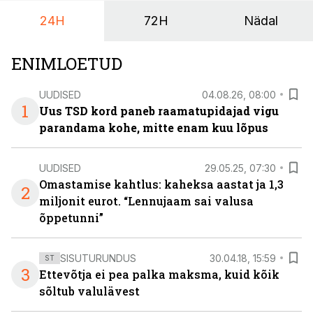
24H
72H
Nädal
ENIMLOETUD
UUDISED
04.08.26, 08:00
1
Uus TSD kord paneb raamatupidajad vigu
parandama kohe, mitte enam kuu lõpus
UUDISED
29.05.25, 07:30
Omastamise kahtlus: kaheksa aastat ja 1,3
2
miljonit eurot. “Lennujaam sai valusa
õppetunni”
SISUTURUNDUS
30.04.18, 15:59
ST
3
Ettevõtja ei pea palka maksma, kuid kõik
sõltub valulävest