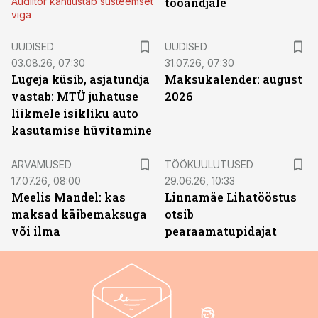
Audiitor kahtlustab süsteemset
tööandjale
viga
UUDISED
UUDISED
03.08.26, 07:30
31.07.26, 07:30
Lugeja küsib, asjatundja
Maksukalender: august
vastab: MTÜ juhatuse
2026
liikmele isikliku auto
kasutamise hüvitamine
ST
ARVAMUSED
TÖÖKUULUTUSED
17.07.26, 08:00
29.06.26, 10:33
Meelis Mandel: kas
Linnamäe Lihatööstus
maksad käibemaksuga
otsib
või ilma
pearaamatupidajat