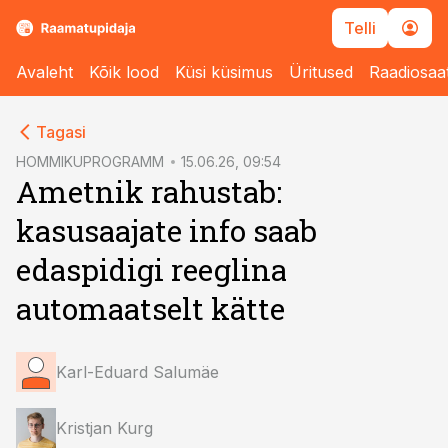
Telli
Avaleht
Kõik lood
Küsi küsimus
Üritused
Raadiosaa
cebook
cebook
Tagasi
Twitter)
Twitter)
HOMMIKUPROGRAMM
15.06.26, 09:54
Ametnik rahustab:
kedIn
kedIn
kasusaajate info saab
ail
ail
edaspidigi reeglina
k
k
automaatselt kätte
Karl-Eduard Salumäe
Kristjan Kurg