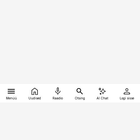
Menüü
Uudised
Raadio
Otsing
AI Chat
Logi sisse
Vana-Lõuna 39/1, 19094 Tallinn
(+372) 667 0111