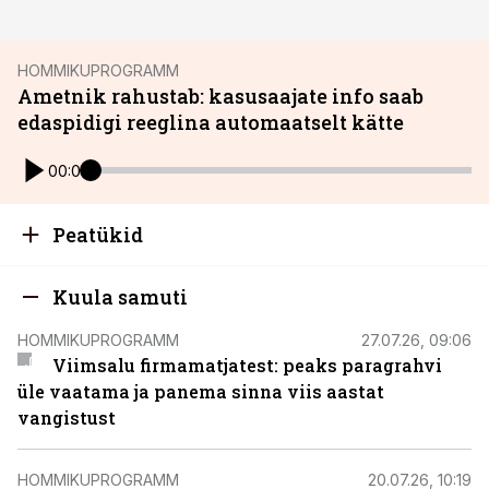
HOMMIKUPROGRAMM
Ametnik rahustab: kasusaajate info saab
edaspidigi reeglina automaatselt kätte
00:00
Peatükid
Kuula samuti
HOMMIKUPROGRAMM
27.07.26, 09:06
Viimsalu firmamatjatest: peaks paragrahvi
üle vaatama ja panema sinna viis aastat
vangistust
HOMMIKUPROGRAMM
20.07.26, 10:19