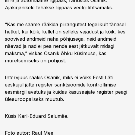
kiire ja automaatne ligipääs, rahustas Osanik.
Ajakirjanikele tehakse ligipääs veelgi lihtsamaks.
“Kas me saame rääkida piirangutest tegelikult tänasel
hetkel, kui kõik, kellel on selleks vajadust ja kõik, kes
soovivad andmeid näha põhjusega, neid andmeid
näevad ja nad ei pea nende eest jätkuvalt midagi
maksma,” viskas Osanik õhku küsimuse, kas
muretsemiseks on põhjust.
Intervjuus rääkis Osanik, miks ei võiks Eesti Läti
eeskujul jätta register sanktsioonide kontrollimise
eesmärgil avatuks ja kuidas kasusaajate register peagi
üleeuroopaliseks muutub.
Küsis Karl-Eduard Salumäe.
Foto autor: Raul Mee