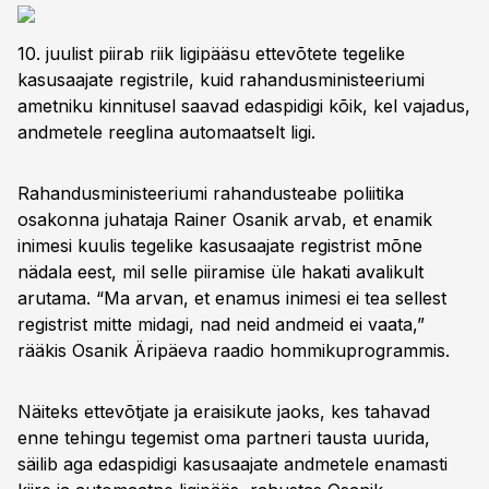
16:00
Euroopa register BORIS
10. juulist piirab riik ligipääsu ettevõtete tegelike
kasusaajate registrile, kuid rahandusministeeriumi
ametniku kinnitusel saavad edaspidigi kõik, kel vajadus,
andmetele reeglina automaatselt ligi.
Rahandusministeeriumi rahandusteabe poliitika
osakonna juhataja Rainer Osanik arvab, et enamik
inimesi kuulis tegelike kasusaajate registrist mõne
nädala eest, mil selle piiramise üle hakati avalikult
arutama. “Ma arvan, et enamus inimesi ei tea sellest
registrist mitte midagi, nad neid andmeid ei vaata,”
rääkis Osanik Äripäeva raadio hommikuprogrammis.
Näiteks ettevõtjate ja eraisikute jaoks, kes tahavad
enne tehingu tegemist oma partneri tausta uurida,
säilib aga edaspidigi kasusaajate andmetele enamasti