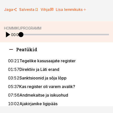
Jaga
Salvesta
Vihja
Lisa lemmikuks
HOMMIKUPROGRAMM
00:00
Peatükid
00:21
Tegelike kasusaajate register
01:57
Direktiiv ja Läti erand
03:52
Sanktsioonid ja sõja lõpp
05:37
Kas register oli varem avalik?
07:56
Andmekaitse ja isikuohud
10:02
Ajakirjanike ligipääs
12:09
Muudatuse praktiline pool