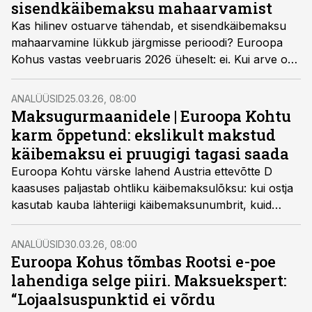
sisendkäibemaksu mahaarvamist
Kas hilinev ostuarve tähendab, et sisendkäibemaksu
mahaarvamine lükkub järgmisse perioodi? Euroopa
Kohus vastas veebruaris 2026 üheselt: ei. Kui arve on
käes enne käibedeklaratsiooni esitamist, kuulub
mahaarvamine tehingu perioodi.
ANALÜÜSID
25.03.26, 08:00
Maksugurmaanidele | Euroopa Kohtu
karm õppetund: ekslikult makstud
käibemaksu ei pruugigi tagasi saada
Euroopa Kohtu värske lahend Austria ettevõtte D
kaasuses paljastab ohtliku käibemaksulõksu: kui ostja
kasutab kauba lähteriigi käibemaksunumbrit, kuid
saadab kauba teise liikmesriiki, võib ta kaotada õiguse
sisendkäibemaksu mahaarvamisele. Olukord on
ANALÜÜSID
30.03.26, 08:00
paradoksaalne – müüja peab ekslikult arvele lisatud
Euroopa Kohus tõmbas Rootsi e-poe
maksu riigile tasuma, kuid ostja seda riigilt tagasi küsida
lahendiga selge piiri. Maksuekspert:
ei saa.
“Lojaalsuspunktid ei võrdu