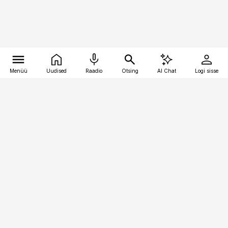
Menüü
Uudised
Raadio
Otsing
AI Chat
Logi sisse
Vana-Lõuna 39/1, 19094 Tallinn
(+372) 667 0111
raamatupidaja@raamatupidaja.ee
Telli
Reklaam
Firmast
Sisu kasutamisõigused
Ajakirjaniku
eetikakoodeks