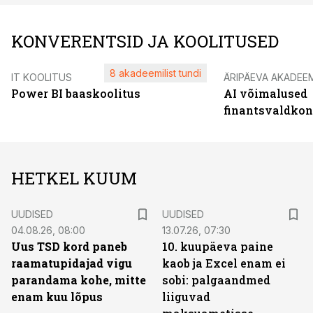
KONVERENTSID JA KOOLITUSED
8 akadeemilist tundi
IT KOOLITUS
ÄRIPÄEVA AKADEE
Power BI baaskoolitus
AI võimalused
finantsvaldko
HETKEL KUUM
UUDISED
UUDISED
04.08.26, 08:00
13.07.26, 07:30
Uus TSD kord paneb
10. kuupäeva paine
raamatupidajad vigu
kaob ja Excel enam ei
parandama kohe, mitte
sobi: palgaandmed
enam kuu lõpus
liiguvad