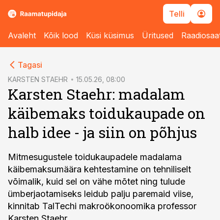
Telli
Avaleht
Kõik lood
Küsi küsimus
Üritused
Raadiosaa
cebook
Tagasi
Twitter)
KARSTEN STAEHR
15.05.26, 08:00
Karsten Staehr: madalam
kedIn
käibemaks toidukaupade on
ail
halb idee - ja siin on põhjus
k
Mitmesugustele toidukaupadele madalama
käibemaksumäära kehtestamine on tehniliselt
võimalik, kuid sel on vähe mõtet ning tulude
ümberjaotamiseks leidub palju paremaid viise,
kinnitab TalTechi makroökonoomika professor
Karsten Staehr.