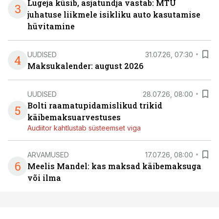
Lugeja küsib, asjatundja vastab: MTÜ
3
juhatuse liikmele isikliku auto kasutamise
hüvitamine
UUDISED
31.07.26, 07:30
4
Maksukalender: august 2026
UUDISED
28.07.26, 08:00
Bolti raamatupidamislikud trikid
5
käibemaksuarvestuses
Audiitor kahtlustab süsteemset viga
ARVAMUSED
17.07.26, 08:00
6
Meelis Mandel: kas maksad käibemaksuga
või ilma