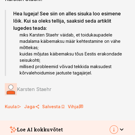
Hea lugeja! See siin on alles sisuka loo esimene
lõik. Kui sa oleks tellija, saaksid seda artiklit
lugedes teada:
miks Karsten Staehr väidab, et toidukaupadele
madalama käibemaksu määr kehtestamine on vähe
mõttekas;
kuidas mõjutas käibemaksu tõus Eestis erakondade
seisukohti;
millised probleemid võivad tekkida maksudest
kõrvalehoidumise jaotuste tagajärjel.
Karsten Staehr
Kuula
Jaga
Salvesta
Vihja
Loe AI kokkuvõtet