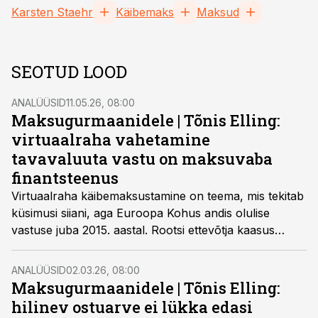
Karsten Staehr
Käibemaks
Maksud
SEOTUD LOOD
ANALÜÜSID
11.05.26, 08:00
Maksugurmaanidele |
Tõnis Elling:
virtuaalraha vahetamine
tavavaluuta vastu on maksuvaba
finantsteenus
Virtuaalraha käibemaksustamine on teema, mis tekitab
küsimusi siiani, aga Euroopa Kohus andis olulise
vastuse juba 2015. aastal. Rootsi ettevõtja kaasus
selgitas, millistel tingimustel on bitcoini vahetamine
finantsteenus ja miks see on vabastatud käibemaksust.
ANALÜÜSID
02.03.26, 08:00
Maksugurmaanidele | Tõnis Elling:
hilinev ostuarve ei lükka edasi