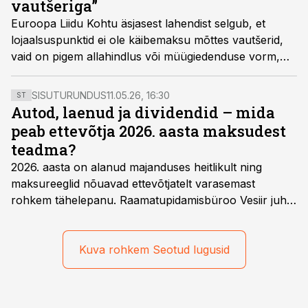
vautšeriga”
Euroopa Liidu Kohtu äsjasest lahendist selgub, et
lojaalsuspunktid ei ole käibemaksu mõttes vautšerid,
vaid on pigem allahindlus või müügiedenduse vorm,
selgitab Soraineni vandeadvokaat ja maksuekspert
Verner Silm.
SISUTURUNDUS
11.05.26, 16:30
ST
Autod, laenud ja dividendid – mida
peab ettevõtja 2026. aasta maksudest
teadma?
2026. aasta on alanud majanduses heitlikult ning
maksureeglid nõuavad ettevõtjatelt varasemast
rohkem tähelepanu. Raamatupidamisbüroo Vesiir juht
ja omanik Enno Lepvalts selgitab, millised muudatused
mõjutavad enim auto kasutamist, laenusuhteid ja
dividendide maksustamist ning kus peituvad suurimad
Kuva rohkem Seotud lugusid
riskikohad.