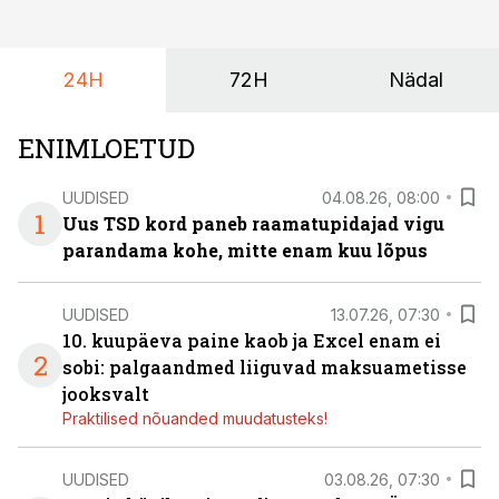
24H
72H
Nädal
ENIMLOETUD
UUDISED
04.08.26, 08:00
1
Uus TSD kord paneb raamatupidajad vigu
parandama kohe, mitte enam kuu lõpus
UUDISED
13.07.26, 07:30
10. kuupäeva paine kaob ja Excel enam ei
2
sobi: palgaandmed liiguvad maksuametisse
jooksvalt
Praktilised nõuanded muudatusteks!
UUDISED
03.08.26, 07:30