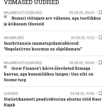
VIIMASED UUDISED
MAJANDUSTULEMUSED
06.08.26, 08:00
Numeri töötajate arv vähenes, aga tootlikkus
ja ärikasum tõusisid
ARVAMUSED
05.08.26, 13:22
Suurbritannia raamatupidamisbürood:
“Regulatiivne koormus on ohjeldamatu”
MAJANDUSTULEMUSED
05.08.26, 08:00
Grow Finance’i käive ülevõetud firmaga
kasvas, aga kasumlikkus langes | Uus siht on
Soome turg
UUDISED
04.08.26, 10:58
Statistikaameti peadirektorina alustas tööd Kaur
Kajak