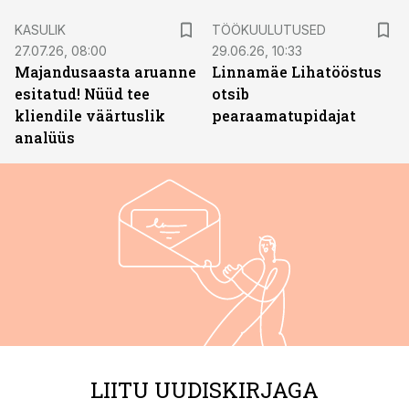
ST
KASULIK
TÖÖKUULUTUSED
27.07.26, 08:00
29.06.26, 10:33
Majandusaasta aruanne
Linnamäe Lihatööstus
esitatud! Nüüd tee
otsib
kliendile väärtuslik
pearaamatupidajat
analüüs
LIITU UUDISKIRJAGA