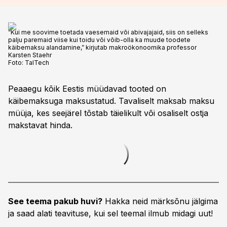
“Kui me soovime toetada vaesemaid või abivajajaid, siis on selleks
palju paremaid viise kui toidu või võib-olla ka muude toodete
käibemaksu alandamine,” kirjutab makroökonoomika professor
Karsten Staehr
Foto:
TalTech
Peaaegu kõik Eestis müüdavad tooted on
käibemaksuga maksustatud. Tavaliselt maksab maksu
müüja, kes seejärel tõstab täielikult või osaliselt ostja
makstavat hinda.
See teema pakub huvi?
Hakka neid märksõnu jälgima
ja saad alati teavituse, kui sel teemal ilmub midagi uut!