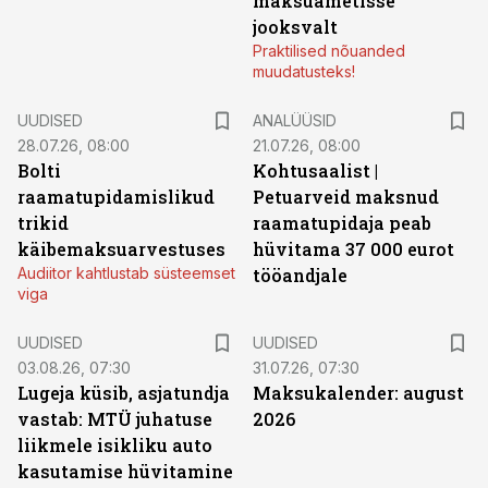
maksuametisse
jooksvalt
Praktilised nõuanded
muudatusteks!
UUDISED
ANALÜÜSID
28.07.26, 08:00
21.07.26, 08:00
Bolti
Kohtusaalist
|
raamatupidamislikud
Petuarveid maksnud
trikid
raamatupidaja peab
käibemaksuarvestuses
hüvitama 37 000 eurot
Audiitor kahtlustab süsteemset
tööandjale
viga
UUDISED
UUDISED
03.08.26, 07:30
31.07.26, 07:30
Lugeja küsib, asjatundja
Maksukalender: august
vastab: MTÜ juhatuse
2026
liikmele isikliku auto
kasutamise hüvitamine