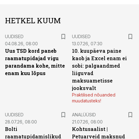
HETKEL KUUM
UUDISED
UUDISED
04.08.26, 08:00
13.07.26, 07:30
Uus TSD kord paneb
10. kuupäeva paine
raamatupidajad vigu
kaob ja Excel enam ei
parandama kohe, mitte
sobi: palgaandmed
enam kuu lõpus
liiguvad
maksuametisse
jooksvalt
Praktilised nõuanded
muudatusteks!
UUDISED
ANALÜÜSID
28.07.26, 08:00
21.07.26, 08:00
Bolti
Kohtusaalist
|
raamatupidamislikud
Petuarveid maksnud