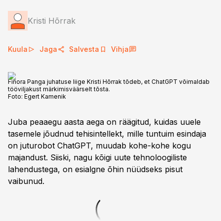
Kristi Hõrrak
Kuula
Jaga
Salvesta
Vihja
Finora Panga juhatuse liige Kristi Hõrrak tõdeb, et ChatGPT võimaldab
tööviljakust märkimisväärselt tõsta.
Foto:
Egert Kamenik
Juba peaaegu aasta aega on räägitud, kuidas uuele
tasemele jõudnud tehisintellekt, mille tuntuim esindaja
on juturobot ChatGPT, muudab kohe-kohe kogu
majandust. Siiski, nagu kõigi uute tehnoloogiliste
lahendustega, on esialgne õhin nüüdseks pisut
vaibunud.