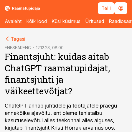
Telli
Avaleht
Kõik lood
Küsi küsimus
Üritused
Raadiosaa
cebook
Tagasi
Twitter)
ENESEARENG
12.12.23, 08:00
Finantsjuht: kuidas aitab
kedIn
ChatGPT raamatupidajat,
ail
finantsjuhti ja
k
väikeettevõtjat?
ChatGPT annab juhtidele ja töötajatele praegu
ennekõike ajavõitu, ent oleme tehistaibu
kasutuselevõtul alles teekonnal alles alguses,
kirjutab finantsjuht Kristi Hõrrak arvamusloos.