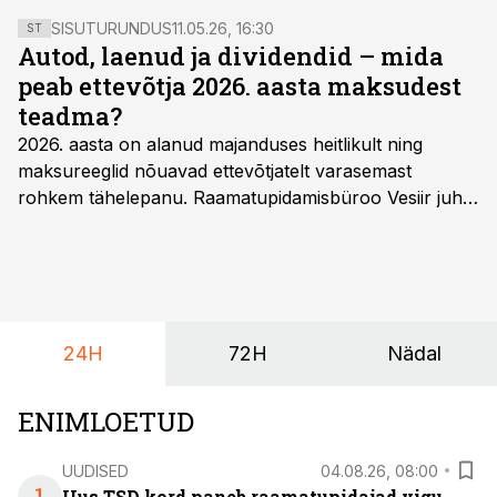
SISUTURUNDUS
11.05.26, 16:30
ST
Autod, laenud ja dividendid – mida
peab ettevõtja 2026. aasta maksudest
teadma?
2026. aasta on alanud majanduses heitlikult ning
maksureeglid nõuavad ettevõtjatelt varasemast
rohkem tähelepanu. Raamatupidamisbüroo Vesiir juht
ja omanik Enno Lepvalts selgitab, millised muudatused
mõjutavad enim auto kasutamist, laenusuhteid ja
dividendide maksustamist ning kus peituvad suurimad
riskikohad.
24H
72H
Nädal
ENIMLOETUD
UUDISED
04.08.26, 08:00
Uus TSD kord paneb raamatupidajad vigu