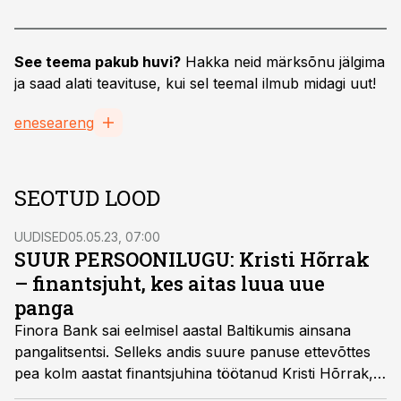
See teema pakub huvi?
Hakka neid märksõnu jälgima
ja saad alati teavituse, kui sel teemal ilmub midagi uut!
eneseareng
SEOTUD LOOD
UUDISED
05.05.23, 07:00
SUUR PERSOONILUGU: Kristi Hõrrak
– finantsjuht, kes aitas luua uue
panga
Finora Bank sai eelmisel aastal Baltikumis ainsana
pangalitsentsi. Selleks andis suure panuse ettevõttes
pea kolm aastat finantsjuhina töötanud Kristi Hõrrak,
Eesti üks mõjukamaid finantsjuhte.