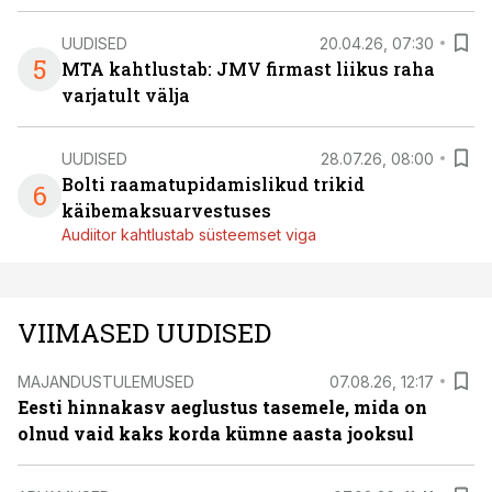
UUDISED
20.04.26, 07:30
5
MTA kahtlustab: JMV firmast liikus raha
varjatult välja
UUDISED
28.07.26, 08:00
Bolti raamatupidamislikud trikid
6
käibemaksuarvestuses
Audiitor kahtlustab süsteemset viga
VIIMASED UUDISED
MAJANDUSTULEMUSED
07.08.26, 12:17
Eesti hinnakasv aeglustus tasemele, mida on
olnud vaid kaks korda kümne aasta jooksul