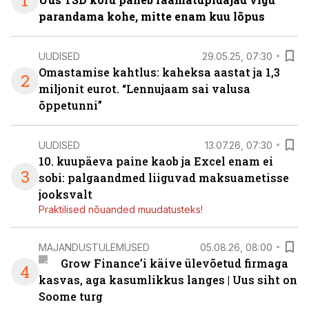
1
parandama kohe, mitte enam kuu lõpus
UUDISED
29.05.25, 07:30
Omastamise kahtlus: kaheksa aastat ja 1,3
2
miljonit eurot. “Lennujaam sai valusa
õppetunni”
UUDISED
13.07.26, 07:30
10. kuupäeva paine kaob ja Excel enam ei
3
sobi: palgaandmed liiguvad maksuametisse
jooksvalt
Praktilised nõuanded muudatusteks!
MAJANDUSTULEMUSED
05.08.26, 08:00
Grow Finance’i käive ülevõetud firmaga
4
kasvas, aga kasumlikkus langes | Uus siht on
Soome turg