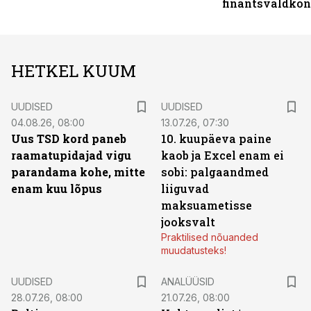
finantsvaldko
HETKEL KUUM
UUDISED
UUDISED
04.08.26, 08:00
13.07.26, 07:30
Uus TSD kord paneb
10. kuupäeva paine
raamatupidajad vigu
kaob ja Excel enam ei
parandama kohe, mitte
sobi: palgaandmed
enam kuu lõpus
liiguvad
maksuametisse
jooksvalt
Praktilised nõuanded
muudatusteks!
UUDISED
ANALÜÜSID
28.07.26, 08:00
21.07.26, 08:00