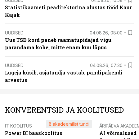
UUDISED
04.08.26, 10:58
Statistikaameti peadirektorina alustas tööd Kaur
Kajak
UUDISED
04.08.26, 08:00
Uus TSD kord paneb raamatupidajad vigu
parandama kohe, mitte enam kuu lõpus
UUDISED
04.08.26, 07:30
Lugeja küsib, asjatundja vastab: pandipakendi
arvestus
KONVERENTSID JA KOOLITUSED
8 akadeemilist tundi
IT KOOLITUS
ÄRIPÄEVA AKADEE
Power BI baaskoolitus
AI võimalused