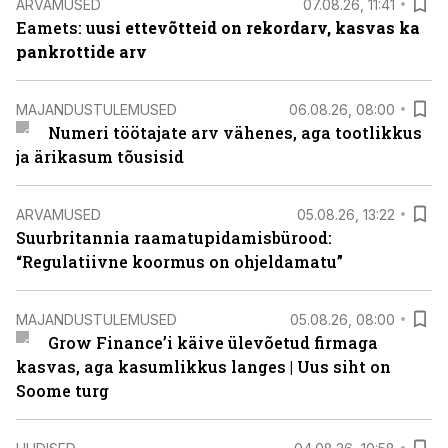
ARVAMUSED
07.08.26, 11:41
Eamets: u
usi ettevõtteid on rekordarv, kasvas ka
pankrottide arv
MAJANDUSTULEMUSED
06.08.26, 08:00
Numeri töötajate arv vähenes, aga tootlikkus
ja ärikasum tõusisid
ARVAMUSED
05.08.26, 13:22
Suurbritannia raamatupidamisbürood:
“Regulatiivne koormus on ohjeldamatu”
MAJANDUSTULEMUSED
05.08.26, 08:00
Grow Finance’i käive ülevõetud firmaga
kasvas, aga kasumlikkus langes | Uus siht on
Soome turg