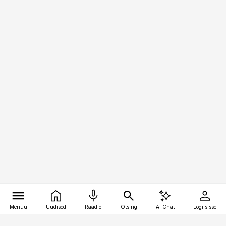
Menüü
Uudised
Raadio
Otsing
AI Chat
Logi sisse