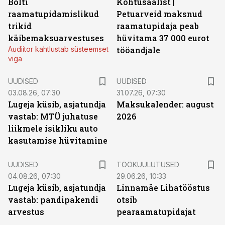
Bolti
Kohtusaalist
|
raamatupidamislikud
Petuarveid maksnud
trikid
raamatupidaja peab
käibemaksuarvestuses
hüvitama 37 000 eurot
Audiitor kahtlustab süsteemset
tööandjale
viga
UUDISED
UUDISED
03.08.26, 07:30
31.07.26, 07:30
Lugeja küsib, asjatundja
Maksukalender: august
vastab: MTÜ juhatuse
2026
liikmele isikliku auto
kasutamise hüvitamine
ST
UUDISED
TÖÖKUULUTUSED
04.08.26, 07:30
29.06.26, 10:33
Lugeja küsib, asjatundja
Linnamäe Lihatööstus
vastab: pandipakendi
otsib
arvestus
pearaamatupidajat