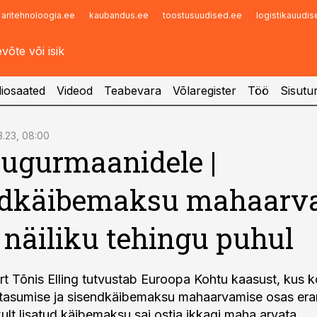
aritehnoloogia.ee
kaubandus.ee
toostusuudised.ee
logistikauudi
Infopank
Radar
iosaated
Videod
Teabevara
Võlaregister
Töö
Sisutu
3.23, 08:00
ugurmaanidele |
ndkäibemaksu mahaarv
 näiliku tehingu puhul
 Tõnis Elling tutvustab Euroopa Kohtu kaasust, kus k
tasumise ja sisendkäibemaksu mahaarvamise osas eran
ult lisatud käibemaksu sai ostja ikkagi maha arvata.