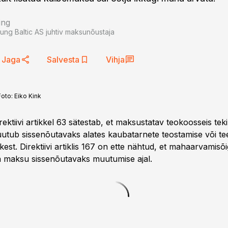
ing
oung Baltic AS juhtiv maksunõustaja
Jaga
Salvesta
Vihja
Foto:
Eiko Kink
ktiivi artikkel 63 sätestab, et maksustatav teokoosseis tek
tub sissenõutavaks alates kaubatarnete teostamise või te
est. Direktiivi artiklis 167 on ette nähtud, et mahaarvamisõi
 maksu sissenõutavaks muutumise ajal.