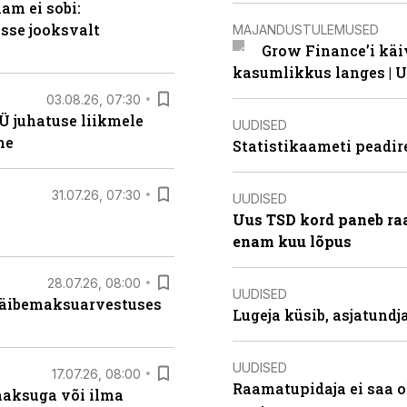
am ei sobi:
sse jooksvalt
MAJANDUSTULEMUSED
Grow Finance’i käi
kasumlikkus langes | U
03.08.26, 07:30
Ü juhatuse liikmele
UUDISED
ne
Statistikaameti peadir
31.07.26, 07:30
UUDISED
Uus TSD kord paneb ra
enam kuu lõpus
28.07.26, 08:00
UUDISED
 käibemaksuarvestuses
Lugeja küsib, asjatund
UUDISED
17.07.26, 08:00
Raamatupidaja ei saa o
aksuga või ilma