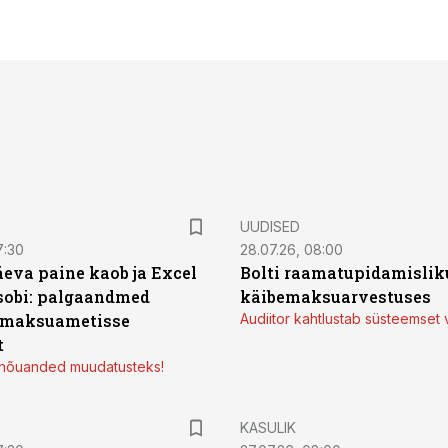
UUDISED
7:30
28.07.26, 08:00
äeva paine kaob ja Excel
Bolti raamatupidamisliku
sobi: palgaandmed
käibemaksuarvestuses
 maksuametisse
Audiitor kahtlustab süsteemset 
t
d nõuanded muudatusteks!
KASULIK