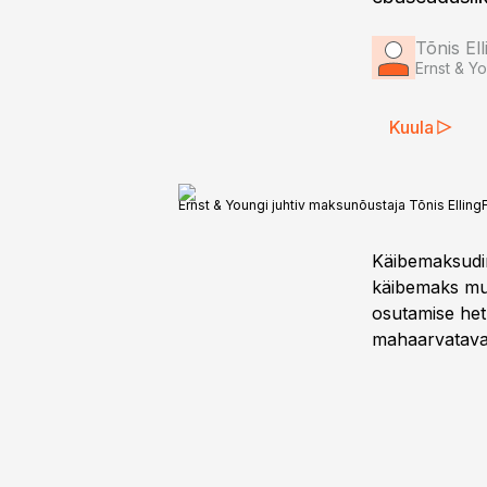
Tõnis Ell
Ernst & Y
Kuula
Ernst & Youngi juhtiv maksunõustaja Tõnis Elling
Käibemaksudire
käibemaks muu
osutamise hetk
mahaarvatava