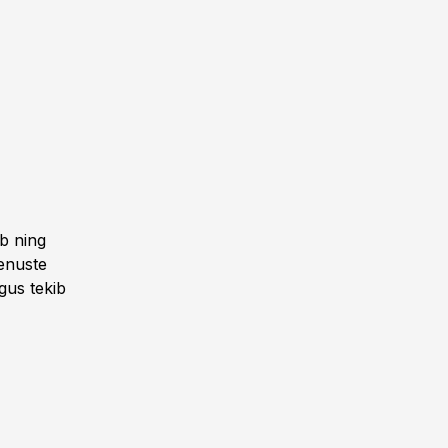
ib ning
enuste
gus tekib