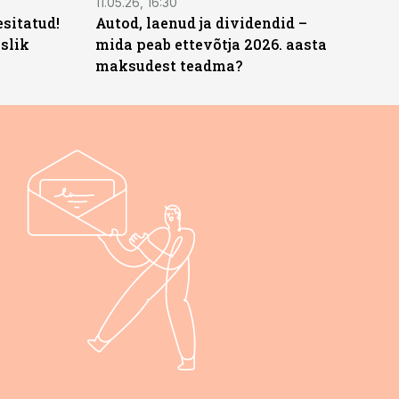
11.05.26, 16:30
sitatud!
Autod, laenud ja dividendid –
slik
mida peab ettevõtja 2026. aasta
maksudest teadma?