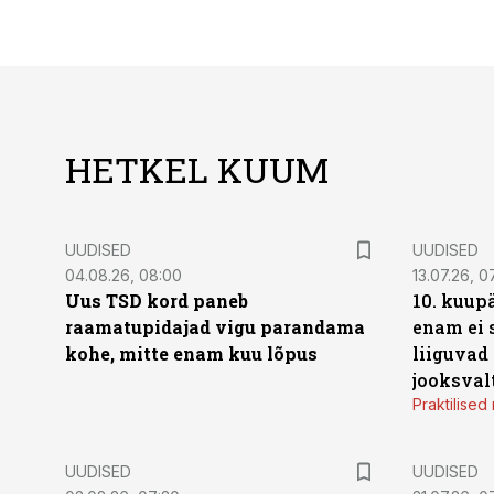
HETKEL KUUM
UUDISED
UUDISED
04.08.26, 08:00
13.07.26, 0
Uus TSD kord paneb
10. kuup
raamatupidajad vigu parandama
enam ei 
kohe, mitte enam kuu lõpus
liiguvad
jooksval
Praktilise
UUDISED
UUDISED