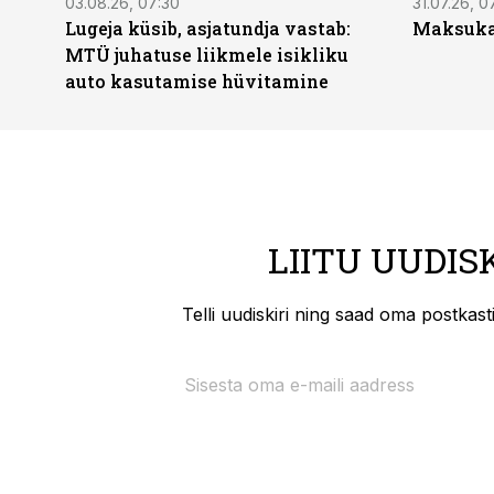
03.08.26, 07:30
31.07.26, 0
Lugeja küsib, asjatundja vastab:
Maksukal
MTÜ juhatuse liikmele isikliku
auto kasutamise hüvitamine
LIITU UUDIS
Telli uudiskiri ning saad oma postkas