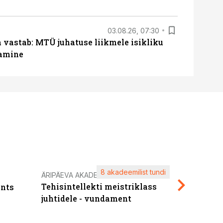
03.08.26, 07:30
a vastab: MTÜ juhatuse liikmele isikliku
tamine
8 akadeemilist tundi
Kasuta ä
ÄRIPÄEVA AKADEEMIA
Tehisintellekti meistriklass
nts
maksuva
juhtidele - vundament