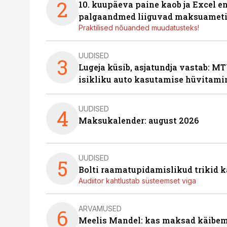
2
10. kuupäeva paine kaob ja Excel en
palgaandmed liiguvad maksuameti
Praktilised nõuanded muudatusteks!
UUDISED
3
Lugeja küsib, asjatundja vastab: MT
isikliku auto kasutamise hüvitami
UUDISED
4
Maksukalender: august 2026
UUDISED
5
Bolti raamatupidamislikud trikid
Audiitor kahtlustab süsteemset viga
ARVAMUSED
6
Meelis Mandel: kas maksad käibem