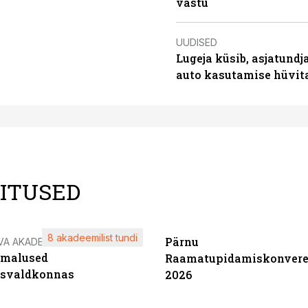
vastu
UUDISED
Lugeja küsib, asjatundj
auto kasutamise hüvi
LITUSED
8 akadeemilist tundi
Pärnu
VA AKADEEMIA
imalused
Raamatupidamiskonvere
tsvaldkonnas
2026