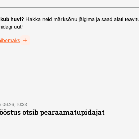
kub huvi?
Hakka neid märksõnu jälgima ja saad alati teavitu
idagi uut!
äibemaks
9.06.26, 10:33
östus otsib pearaamatupidajat