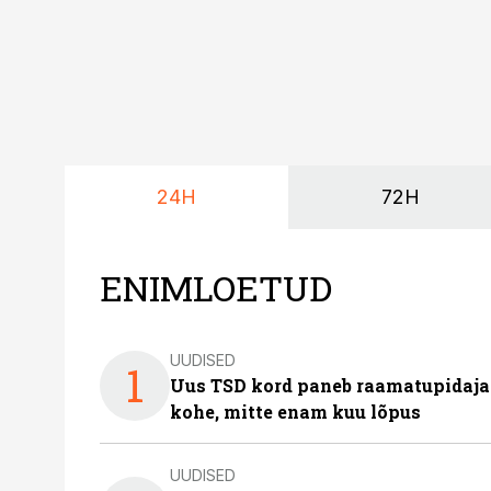
24H
72H
ENIMLOETUD
UUDISED
1
Uus TSD kord paneb raamatupidaj
kohe, mitte enam kuu lõpus
UUDISED