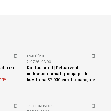
ANALÜÜSID
21.07.26, 08:00
d trikid
Kohtusaalist
|
Petuarveid
maksnud raamatupidaja peab
viga
hüvitama 37 000 eurot tööandjale
ST
SISUTURUNDUS