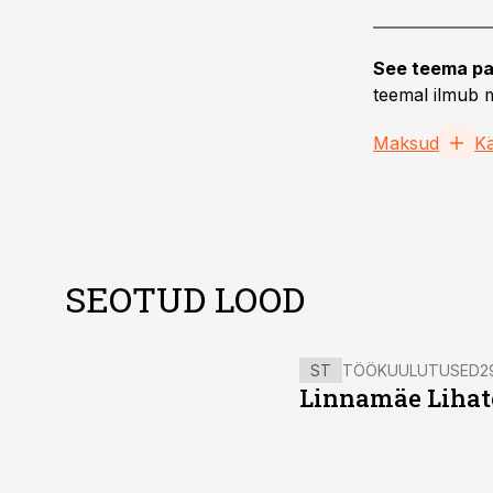
See teema pa
teemal ilmub m
Maksud
K
SEOTUD LOOD
ST
TÖÖKUULUTUSED
2
Linnamäe Lihatö