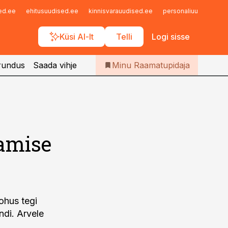
Iseteenindus
sed.ee
ehitusuudised.ee
kinnisvarauudised.ee
personaliuudised.ee
Telli Raamatupidaja
Küsi AI-lt
Telli
Logi sisse
rundus
Saada vihje
Minu Raamatupidaja
amise
ohus tegi
di. Arvele