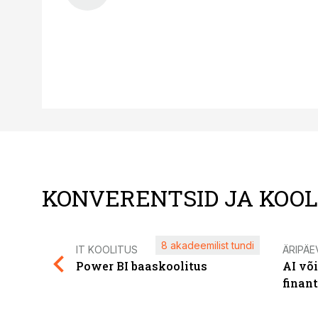
KONVERENTSID JA KOO
8 akadeemilist tundi
IT KOOLITUS
ÄRIPÄE
Power BI baaskoolitus
AI võ
finan