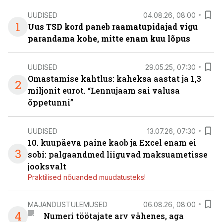
UUDISED
04.08.26, 08:00
1
Uus TSD kord paneb raamatupidajad vigu
parandama kohe, mitte enam kuu lõpus
UUDISED
29.05.25, 07:30
Omastamise kahtlus: kaheksa aastat ja 1,3
2
miljonit eurot. “Lennujaam sai valusa
õppetunni”
UUDISED
13.07.26, 07:30
10. kuupäeva paine kaob ja Excel enam ei
3
sobi: palgaandmed liiguvad maksuametisse
jooksvalt
Praktilised nõuanded muudatusteks!
MAJANDUSTULEMUSED
06.08.26, 08:00
4
Numeri töötajate arv vähenes, aga