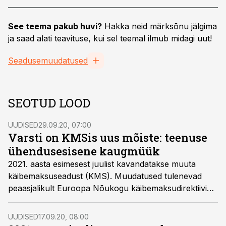
See teema pakub huvi?
Hakka neid märksõnu jälgima
ja saad alati teavituse, kui sel teemal ilmub midagi uut!
Seadusemuudatused
SEOTUD LOOD
UUDISED
29.09.20, 07:00
Varsti on KMSis uus mõiste: teenuse
ühendusesisene kaugmüük
2021. aasta esimesest juulist kavandatakse muuta
käibemaksuseadust (KMS). Muudatused tulenevad
peaasjalikult Euroopa Nõukogu käibemaksudirektiivi
2006/112/EÜ muudatustest, mis peaksid eelduste
kohaselt jõustuma samal ajal. Üks kavandatav
UUDISED
17.09.20, 08:00
uuendus on see, et senine kaugmüügi mõiste saab