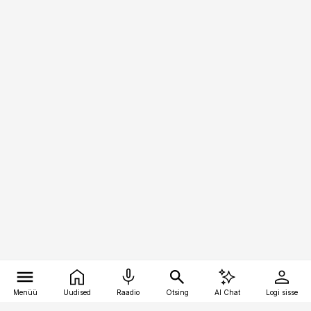
Menüü
Uudised
Raadio
Otsing
AI Chat
Logi sisse