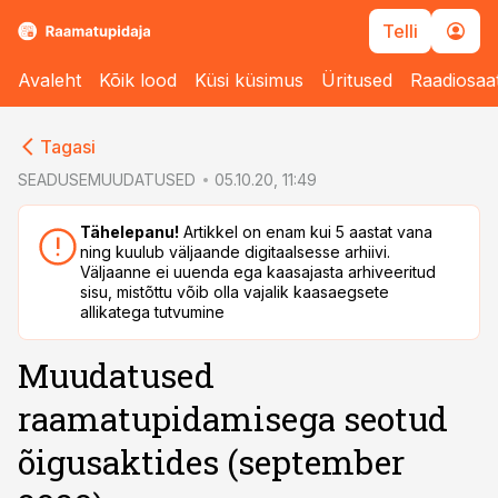
Telli
Avaleht
Kõik lood
Küsi küsimus
Üritused
Raadiosaa
cebook
Tagasi
Twitter)
SEADUSEMUUDATUSED
05.10.20, 11:49
kedIn
Tähelepanu!
Artikkel on enam kui 5 aastat vana
ning kuulub väljaande digitaalsesse arhiivi.
ail
Väljaanne ei uuenda ega kaasajasta arhiveeritud
sisu, mistõttu võib olla vajalik kaasaegsete
k
allikatega tutvumine
Muudatused
raamatupidamisega seotud
õigusaktides (september