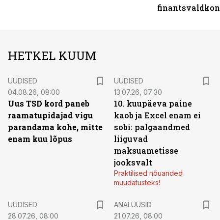
finantsvaldko
HETKEL KUUM
UUDISED
UUDISED
04.08.26, 08:00
13.07.26, 07:30
Uus TSD kord paneb
10. kuupäeva paine
raamatupidajad vigu
kaob ja Excel enam ei
parandama kohe, mitte
sobi: palgaandmed
enam kuu lõpus
liiguvad
maksuametisse
jooksvalt
Praktilised nõuanded
muudatusteks!
UUDISED
ANALÜÜSID
28.07.26, 08:00
21.07.26, 08:00