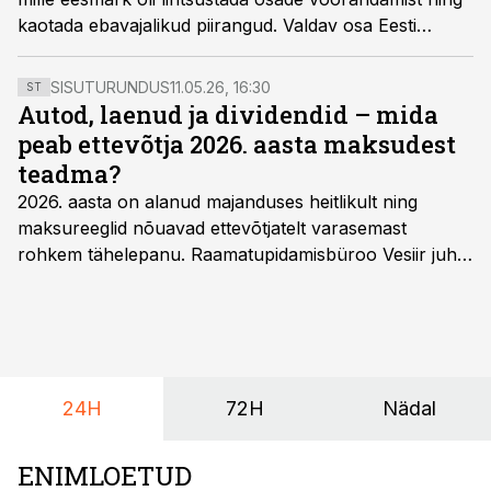
kaotada ebavajalikud piirangud. Valdav osa Eesti
naaberriike, näiteks Soome, Rootsi, Läti ja Leedu, ei
nõua osade võõrandamisel nii ranget vormi kui Eesti.
SISUTURUNDUS
11.05.26, 16:30
ST
Autod, laenud ja dividendid – mida
peab ettevõtja 2026. aasta maksudest
teadma?
2026. aasta on alanud majanduses heitlikult ning
maksureeglid nõuavad ettevõtjatelt varasemast
rohkem tähelepanu. Raamatupidamisbüroo Vesiir juht
ja omanik Enno Lepvalts selgitab, millised muudatused
mõjutavad enim auto kasutamist, laenusuhteid ja
dividendide maksustamist ning kus peituvad suurimad
riskikohad.
24H
72H
Nädal
ENIMLOETUD