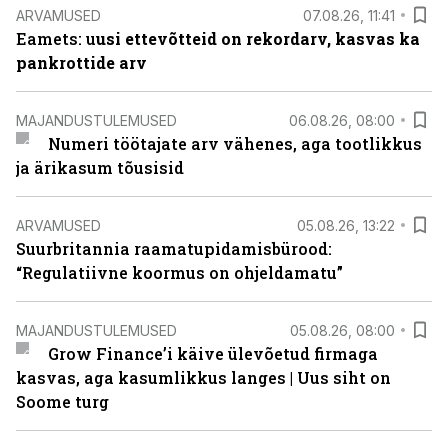
ARVAMUSED
07.08.26, 11:41
Eamets: u
usi ettevõtteid on rekordarv, kasvas ka
pankrottide arv
MAJANDUSTULEMUSED
06.08.26, 08:00
Numeri töötajate arv vähenes, aga tootlikkus
ja ärikasum tõusisid
ARVAMUSED
05.08.26, 13:22
Suurbritannia raamatupidamisbürood:
“Regulatiivne koormus on ohjeldamatu”
MAJANDUSTULEMUSED
05.08.26, 08:00
Grow Finance’i käive ülevõetud firmaga
kasvas, aga kasumlikkus langes | Uus siht on
Soome turg