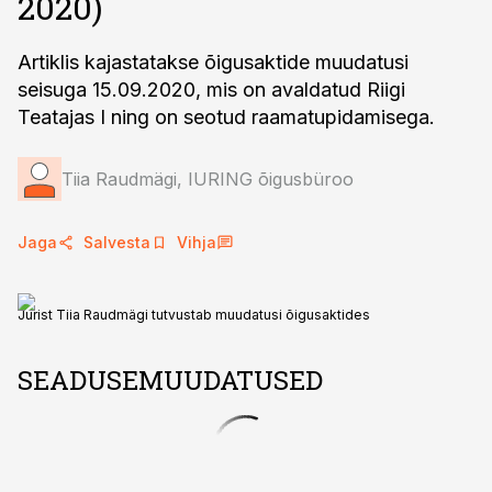
2020)
Artiklis kajastatakse õigusaktide muudatusi
seisuga 15.09.2020, mis on avaldatud Riigi
Teatajas I ning on seotud raamatupidamisega.
Tiia Raudmägi, IURING õigusbüroo
Jaga
Salvesta
Vihja
Jurist Tiia Raudmägi tutvustab muudatusi õigusaktides
SEADUSEMUUDATUSED