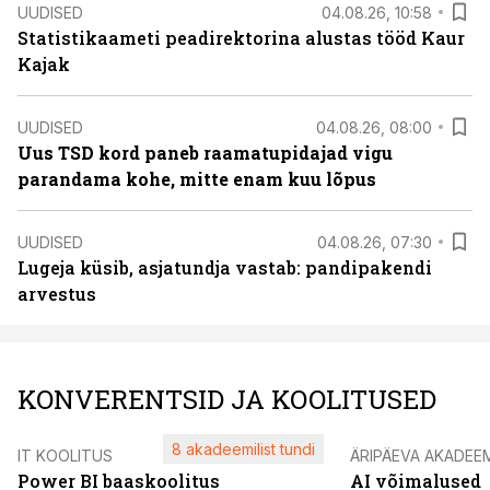
UUDISED
04.08.26, 10:58
Statistikaameti peadirektorina alustas tööd Kaur
Kajak
UUDISED
04.08.26, 08:00
Uus TSD kord paneb raamatupidajad vigu
parandama kohe, mitte enam kuu lõpus
UUDISED
04.08.26, 07:30
Lugeja küsib, asjatundja vastab: pandipakendi
arvestus
KONVERENTSID JA KOOLITUSED
8 akadeemilist tundi
IT KOOLITUS
ÄRIPÄEVA AKADEE
Power BI baaskoolitus
AI võimalused