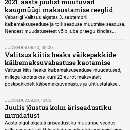
2021. aasta juulist muutuvad
uue tähenduse ja hakatakse eristama ühendusesisest
kaugmüügi maksustamise reeglid
ning ühendusevälist kaugmüüki, kirjutab Ernst &
Vabariigi Valitsus algatas 3. septembril
Young Baltic AS juhtiv maksunõustaja Tõnis Elling.
käibemaksuseaduse ja tolli seaduse muutmise seaduse.
Nendest muudatusetest võib juba praegu kindlas
kõneviisis rääkida, sest muudatused jõustuvad sellel
ajal korraga kogu Euroopa Liidus. Nimelt tuleb
UUDISED
08.09.20, 09:00
liikmesriikidel üle võtta 1. juulil 2021 jõustuva direktiivi
Valitsus kiitis heaks väikepakkide
2017/2455 nõuded, millega muudetakse
käibemaksuvabastuse kaotamise
käibemaksudirektiivi 2006/112/EU. Ehk siis,
Valitsus kiitis heaks käibemaksuseaduse muudatused,
muudatused ei tulene Eesti sisepoliitilisest olukorrast
millega kaotatakse kuni 22 eurot maksvatelt
vaid Euroopa Liidu õigusaktide muutusest, kirjutab
postipakkidelt käibemaksuvabastus ja ühtlustatakse
Ernst & Young Baltic AS juhtiv maksunõustaja Tõnis
kaugmüügi maksustamise reegleid.
Elling.
UUDISED
02.09.20, 10:00
Juulis jõustus kolm äriseadustiku
muudatust
Aasta algul algatati äriseadustiku muutmise seadus,
mille eesmärk oli lihtsustada osade võõrandamist ning