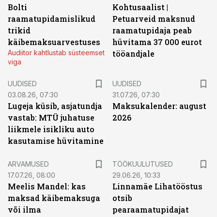
Bolti
Kohtusaalist
|
raamatupidamislikud
Petuarveid maksnud
trikid
raamatupidaja peab
käibemaksuarvestuses
hüvitama 37 000 eurot
Audiitor kahtlustab süsteemset
tööandjale
viga
UUDISED
UUDISED
03.08.26, 07:30
31.07.26, 07:30
Lugeja küsib, asjatundja
Maksukalender: august
vastab: MTÜ juhatuse
2026
liikmele isikliku auto
kasutamise hüvitamine
ST
ARVAMUSED
TÖÖKUULUTUSED
17.07.26, 08:00
29.06.26, 10:33
Meelis Mandel: kas
Linnamäe Lihatööstus
maksad käibemaksuga
otsib
või ilma
pearaamatupidajat