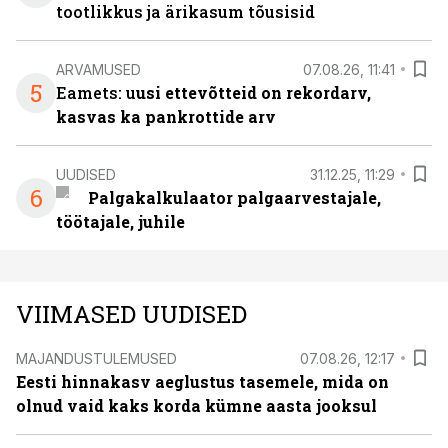
tootlikkus ja ärikasum tõusisid
ARVAMUSED
07.08.26, 11:41
5
Eamets: u
usi ettevõtteid on rekordarv,
kasvas ka pankrottide arv
UUDISED
31.12.25, 11:29
6
Palgakalkulaator palgaarvestajale,
töötajale, juhile
VIIMASED UUDISED
MAJANDUSTULEMUSED
07.08.26, 12:17
Eesti hinnakasv aeglustus tasemele, mida on
olnud vaid kaks korda kümne aasta jooksul