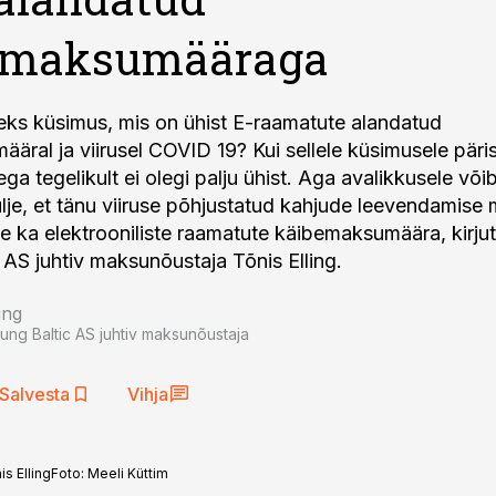
emaksumääraga
eks küsimus, mis on ühist E-raamatute alandatud
äral ja viirusel COVID 19? Kui sellele küsimusele päris
 ega tegelikult ei olegi palju ühist. Aga avalikkusele võib
ulje, et tänu viiruse põhjustatud kahjude leevendamise
 ka elektrooniliste raamatute käibemaksumäära, kirjut
 AS juhtiv maksunõustaja Tõnis Elling.
ing
oung Baltic AS juhtiv maksunõustaja
Salvesta
Vihja
s Elling
Foto:
Meeli Küttim