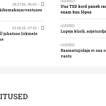
UUDISED
28.07.26, 08:00
Uus TSD kord paneb ra
 käibemaksuarvestuses
enam kuu lõpus
UUDISED
03.08.26, 07:30
Lugeja küsib, asjatund
Ü juhatuse liikmele
ne
UUDISED
Raamatupidaja ei saa o
vastu
LITUSED