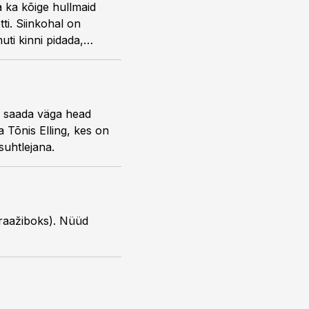
 ka kõige hullmaid
ti. Siinkohal on
d saada väga head
a Tõnis Elling, kes on
suhtlejana.
garaažiboks). Nüüd