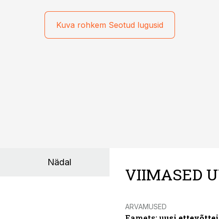
Kuva rohkem Seotud lugusid
Nädal
VIIMASED U
ARVAMUSED
Eamets: u
usi ettevõtte