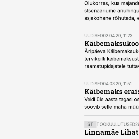
Olukorras, kus majandu
stsenaariume äriühingut
asjakohane rõhutada, et ettevõtte vara sundmüügil tuleb käibemaksureeglitest samuti kinni 
kirjutab Ernst & Young 
UUDISED
02.04.20, 11:23
Käibemaksukool 
Äripäeva Käibemaksuko
tervikpilti käibemaksust
raamatupidajatele tutta
UUDISED
04.03.20, 11:51
Käibemaks erais
Veidi üle aasta tagasi 
soovib selle maha müü
ST
TÖÖKUULUTUSED
2
Linnamäe Lihatö