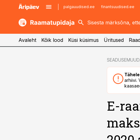
palgauudised.ee
finantsuudised.ee
kaubandus.ee
imelineajalugu.ee
kinnisvarauudised.ee
imelineteadus.ee
Avaleht
Kõik lood
Küsi küsimus
Üritused
Raad
cebook
SEADUSEMUUD
Twitter)
Tähele
kedIn
arhiivi
kaasaeg
ail
E-raa
k
maksu
2020 