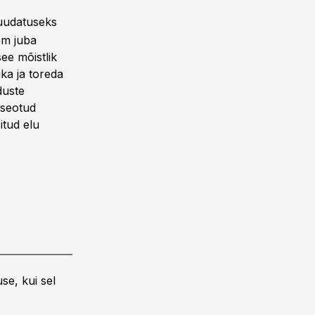
muudatuseks
rem juba
ee mõistlik
ika ja toreda
duste
 seotud
itud elu
se, kui sel