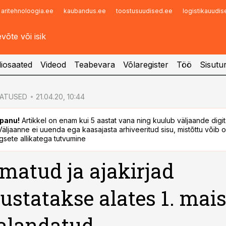
aritehnoloogia.ee
kaubandus.ee
toostusuudised.ee
logistikauudi
Infopank
Radar
iosaated
Videod
Teabevara
Võlaregister
Töö
Sisutu
ATUSED
21.04.20, 10:44
panu!
Artikkel on enam kui 5 aastat vana ning kuulub väljaande digi
. Väljaanne ei uuenda ega kaasajasta arhiveeritud sisu, mistõttu võib ol
sete allikatega tutvumine
matud ja ajakirjad
statakse alates 1. mais
alandatud