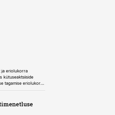
 ja eriolukorra
s kütuseaktsiiside
se tagamise eriolukorra
timenetluse