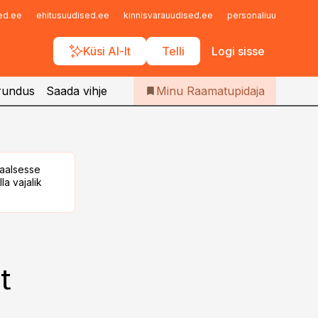
Iseteenindus
sed.ee
ehitusuudised.ee
kinnisvarauudised.ee
personaliuudised.ee
Telli Raamatupidaja
Küsi AI-lt
Telli
Logi sisse
rundus
Saada vihje
Minu Raamatupidaja
taalsesse
la vajalik
t