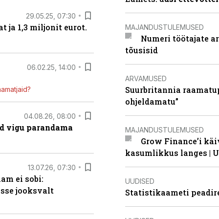
29.05.25, 07:30
ja 1,3 miljonit eurot.
MAJANDUSTULEMUSED
Numeri töötajate a
tõusisid
06.02.25, 14:00
ARVAMUSED
Suurbritannia raamatu
mamatjaid?
ohjeldamatu”
04.08.26, 08:00
ad vigu parandama
MAJANDUSTULEMUSED
Grow Finance’i käi
kasumlikkus langes | U
13.07.26, 07:30
am ei sobi:
UUDISED
sse jooksvalt
Statistikaameti peadir