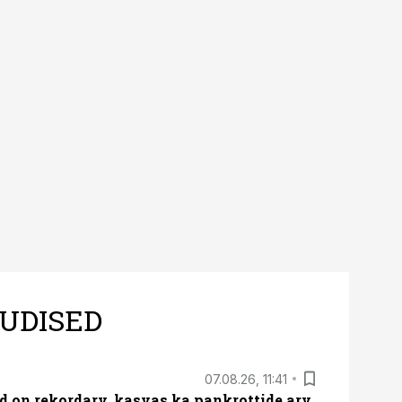
UDISED
07.08.26, 11:41
id on rekordarv, kasvas ka pankrottide arv