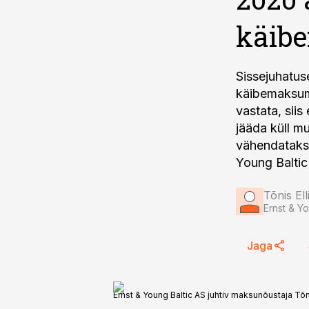
käib
Sissejuhatus
käibemaksumä
vastata, siis
jääda küll m
vähendatakse
Young Baltic
Tõnis Ell
Ernst & Y
Jaga
Ernst & Young Baltic AS juhtiv maksunõustaja Tõni