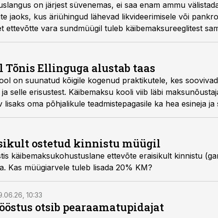
slangus on järjest süvenemas, ei saa enam ammu välistada
e jaoks, kus äriühingud lähevad likvideerimisele või pankrot
pidada,
Baltic AS juhtiv maksunõustaja Tõnis Elling.
Tõnis Ellinguga alustab taas
ol on suunatud kõigile kogenud praktikutele, kes sooviva
 ja selle erisustest. Käibemaksu kooli viib läbi maksunõustaj
v lisaks oma põhjalikule teadmistepagasile ka hea esineja ja 
ikult ostetud kinnistu müügil
ostis käibemaksukohustuslane ettevõte eraisikult kinnistu (
a. Kas müügiarvele tuleb lisada 20% KM?
9.06.26, 10:33
östus otsib pearaamatupidajat