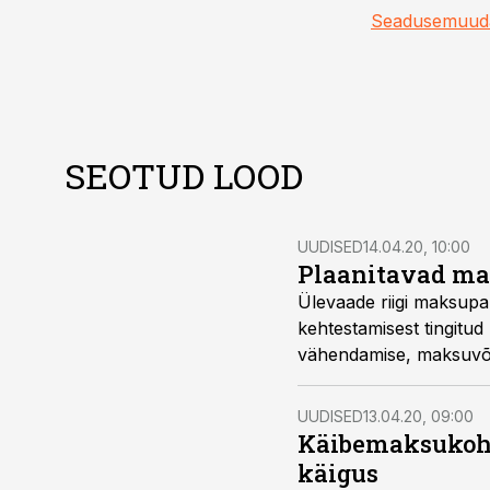
Seadusemuud
SEOTUD LOOD
UUDISED
14.04.20, 10:00
Plaanitavad ma
Ülevaade riigi maksupak
kehtestamisest tingitud 
vähendamise, maksuvõlal
ajaks.
UUDISED
13.04.20, 09:00
Käibemaksukohu
käigus