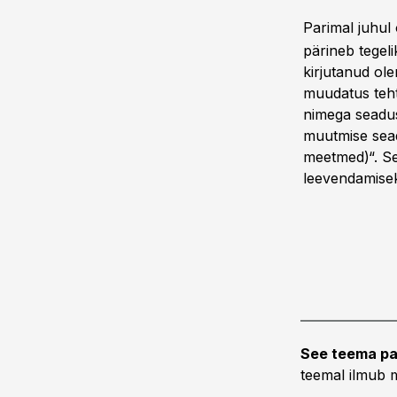
Parimal juhul
pärineb tegel
kirjutanud ole
muudatus tehti
nimega seadus
muutmise sead
meetmed)“. Se
leevendamise
See teema pa
teemal ilmub m