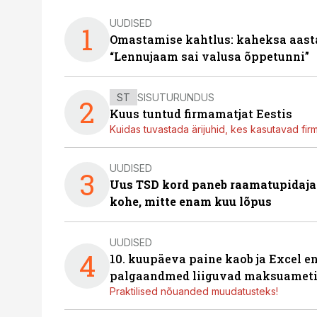
UUDISED
1
Omastamise kahtlus: kaheksa aastat 
“Lennujaam sai valusa õppetunni”
ST
SISUTURUNDUS
2
Kuus tuntud firmamatjat Eestis
Kuidas tuvastada ärijuhid, kes kasutavad fir
UUDISED
3
Uus TSD kord paneb raamatupidaj
kohe, mitte enam kuu lõpus
UUDISED
4
10. kuupäeva paine kaob ja Excel en
palgaandmed liiguvad maksuameti
Praktilised nõuanded muudatusteks!