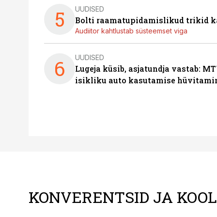
UUDISED
5
Bolti raamatupidamislikud trikid
Audiitor kahtlustab süsteemset viga
UUDISED
6
Lugeja küsib, asjatundja vastab: MT
isikliku auto kasutamise hüvitami
KONVERENTSID JA KOO