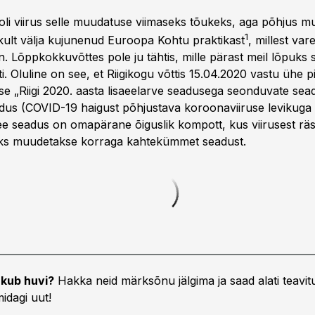
 oli viirus selle muudatuse viimaseks tõukeks, aga põhjus 
1
ikult välja kujunenud Euroopa Kohtu praktikast
, millest va
n. Lõppkokkuvõttes pole ju tähtis, mille pärast meil lõpuks s
. Oluline on see, et Riigikogu võttis 15.04.2020 vastu ühe p
e „Riigi 2020. aasta lisaeelarve seadusega seonduvate sea
us (COVID-19 haigust põhjustava koroonaviiruse levikuga
e seadus on omapärane õiguslik kompott, kus viirusest räs
ks muudetakse korraga kahtekümmet seadust.
kub huvi?
Hakka neid märksõnu jälgima ja saad alati teavitu
idagi uut!