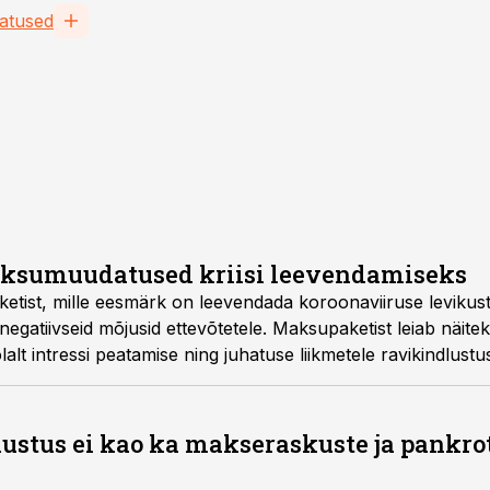
atused
ksumuudatused kriisi leevendamiseks
etist, mille eesmärk on leevendada koroonaviiruse levikust
negatiivseid mõjusid ettevõtetele. Maksupaketist leiab näitek
t intressi peatamise ning juhatuse liikmetele ravikindlustu
stus ei kao ka makseraskuste ja pankro