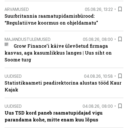
ARVAMUSED
05.08.26, 13:22
Suurbritannia raamatupidamisbürood:
“Regulatiivne koormus on ohjeldamatu”
MAJANDUSTULEMUSED
05.08.26, 08:00
Grow Finance’i käive ülevõetud firmaga
kasvas, aga kasumlikkus langes | Uus siht on
Soome turg
UUDISED
04.08.26, 10:58
Statistikaameti peadirektorina alustas tööd Kaur
Kajak
UUDISED
04.08.26, 08:00
Uus TSD kord paneb raamatupidajad vigu
parandama kohe, mitte enam kuu lõpus