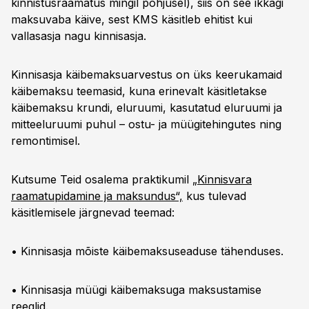
kinnistusraamatus mingil põhjusel), siis on see ikkagi
maksuvaba käive, sest KMS käsitleb ehitist kui
vallasasja nagu kinnisasja.
Kinnisasja käibemaksuarvestus on üks keerukamaid
käibemaksu teemasid, kuna erinevalt käsitletakse
käibemaksu krundi, eluruumi, kasutatud eluruumi ja
mitteeluruumi puhul – ostu- ja müügitehingutes ning
remontimisel.
Kutsume Teid osalema praktikumil
„Kinnisvara
raamatupidamine ja maksundus“,
kus tulevad
käsitlemisele järgnevad teemad:
• Kinnisasja mõiste käibemaksuseaduse tähenduses.
• Kinnisasja müügi käibemaksuga maksustamise
reeglid.