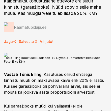
käibemaksukohustuslane ettevõte eraisikult
kinnistu (garaažiboks). Nüüd soovib selle maha
müüa. Kas müügiarvele tuleb lisada 20% KM?
Raamatupidaja.ee
Jaga
Salvesta
Vihja
Tõnis Elling koolitusel Radisson Blu Olympia konverentsikeskuses.
Foto:
Eiko Kink
Vastab Tõnis Elling:
Kasutuses olnud ehitisega
kinnistu müük on maksuvaba käive ehk 20% ei lisata.
Kui see garaažiboks oli põhivarana arvel, siis see ei
mõjuta ka jooksva aasta proportsiooni arvestust.
Kui garaažiboks müüdi kui vallasasi (ei ole