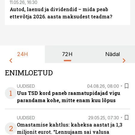
11.05.26, 16:30
Autod, laenud ja dividendid – mida peab
ettevõtja 2026. aasta maksudest teadma?
24H
72H
Nädal
ENIMLOETUD
UUDISED
04.08.26, 08:00
1
Uus TSD kord paneb raamatupidajad vigu
parandama kohe, mitte enam kuu lõpus
UUDISED
29.05.25, 07:30
Omastamise kahtlus: kaheksa aastat ja 1,3
2
miljonit eurot. “Lennujaam sai valusa