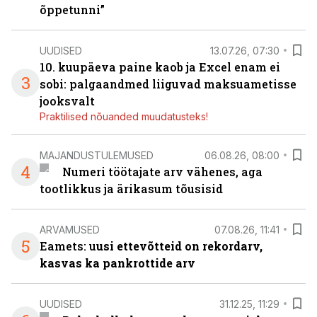
õppetunni”
UUDISED
13.07.26, 07:30
10. kuupäeva paine kaob ja Excel enam ei
3
sobi: palgaandmed liiguvad maksuametisse
jooksvalt
Praktilised nõuanded muudatusteks!
MAJANDUSTULEMUSED
06.08.26, 08:00
4
Numeri töötajate arv vähenes, aga
tootlikkus ja ärikasum tõusisid
ARVAMUSED
07.08.26, 11:41
5
Eamets: u
usi ettevõtteid on rekordarv,
kasvas ka pankrottide arv
UUDISED
31.12.25, 11:29