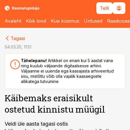
Telli
Avaleht
Kõik lood
Küsi küsimus
Üritused
Raadiosaa
cebook
cebook
Tagasi
Twitter)
Twitter)
04.03.20, 11:51
kedIn
kedIn
Tähelepanu!
Artikkel on enam kui 5 aastat vana
ning kuulub väljaande digitaalsesse arhiivi.
ail
ail
Väljaanne ei uuenda ega kaasajasta arhiveeritud
sisu, mistõttu võib olla vajalik kaasaegsete
k
k
allikatega tutvumine
Käibemaks eraisikult
ostetud kinnistu müügil
Veidi üle aasta tagasi ostis