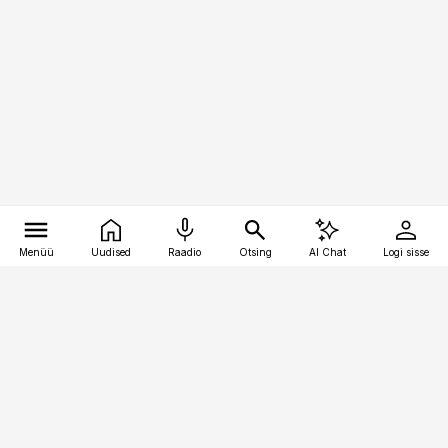
Menüü
Uudised
Raadio
Otsing
AI Chat
Logi sisse
Vana-Lõuna 39/1, 19094 Tallinn
(+372) 667 0111
raamatupidaja@raamatupidaja.ee