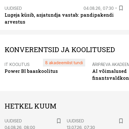
UUDISED
04.08.26, 07:30
Lugeja küsib, asjatundja vastab: pandipakendi
arvestus
KONVERENTSID JA KOOLITUSED
8 akadeemilist tundi
IT KOOLITUS
ÄRIPÄEVA AKADEE
Power BI baaskoolitus
AI võimalused
finantsvaldko
HETKEL KUUM
UUDISED
UUDISED
04.08.26, 08:00
13.07.26, 07:30