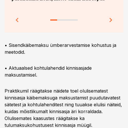
õppe
• Sisendkäibemaksu ümberarvestamise kohustus ja
meetodid.
• Aktuaalsed kohtulahendid kinnisasjade
maksustamisel.
Praktikumil räägitakse näidete toel olulisematest
kinnisasja käibemaksuga maksustamist puudutavatest
sätetest ja kohtulahenditest ning tuuakse elulisi näiteid,
kuidas mõistlikumalt kinnisasja äri korraldada.
Olulisemates kaasustes räägitakse ka
tulumaksukohustusest kinnisasja müügil.