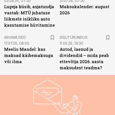
03.08.26, 07:30
31.07.26, 07:30
Lugeja küsib, asjatundja
Maksukalender: august
vastab: MTÜ juhatuse
2026
liikmele isikliku auto
kasutamise hüvitamine
ST
ARVAMUSED
SISUTURUNDUS
17.07.26, 08:00
11.05.26, 16:30
Meelis Mandel: kas
Autod, laenud ja
maksad käibemaksuga
dividendid – mida peab
või ilma
ettevõtja 2026. aasta
maksudest teadma?