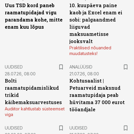
Uus TSD kord paneb
10. kuupäeva paine
raamatupidajad vigu
kaob ja Excel enam ei
parandama kohe, mitte
sobi: palgaandmed
enam kuu lõpus
liiguvad
maksuametisse
jooksvalt
Praktilised nõuanded
muudatusteks!
UUDISED
ANALÜÜSID
28.07.26, 08:00
21.07.26, 08:00
Bolti
Kohtusaalist
|
raamatupidamislikud
Petuarveid maksnud
trikid
raamatupidaja peab
käibemaksuarvestuses
hüvitama 37 000 eurot
Audiitor kahtlustab süsteemset
tööandjale
viga
UUDISED
UUDISED