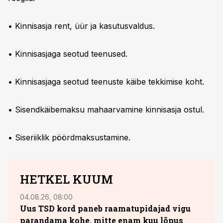
• Kinnisasja rent, üür ja kasutusvaldus.
• Kinnisasjaga seotud teenused.
• Kinnisasjaga seotud teenuste käibe tekkimise koht.
• Sisendkäibemaksu mahaarvamine kinnisasja ostul.
• Siseriiklik pöördmaksustamine.
HETKEL KUUM
04.08.26, 08:00
29.05
Uus TSD kord paneb raamatupidajad vigu
Omas
parandama kohe, mitte enam kuu lõpus
milj