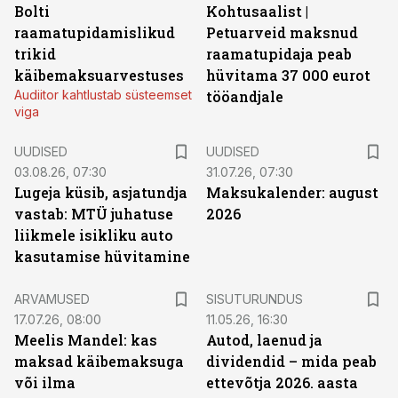
Bolti
Kohtusaalist
|
raamatupidamislikud
Petuarveid maksnud
trikid
raamatupidaja peab
käibemaksuarvestuses
hüvitama 37 000 eurot
Audiitor kahtlustab süsteemset
tööandjale
viga
UUDISED
UUDISED
03.08.26, 07:30
31.07.26, 07:30
Lugeja küsib, asjatundja
Maksukalender: august
vastab: MTÜ juhatuse
2026
liikmele isikliku auto
kasutamise hüvitamine
ST
ARVAMUSED
SISUTURUNDUS
17.07.26, 08:00
11.05.26, 16:30
Meelis Mandel: kas
Autod, laenud ja
maksad käibemaksuga
dividendid – mida peab
või ilma
ettevõtja 2026. aasta