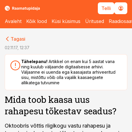
Telli
Avaleht
Kõik lood
Küsi küsimus
Üritused
Raadiosaa
cebook
cebook
Tagasi
Twitter)
Twitter)
02.11.17, 12:37
kedIn
kedIn
Tähelepanu!
Artikkel on enam kui 5 aastat vana
ning kuulub väljaande digitaalsesse arhiivi.
ail
ail
Väljaanne ei uuenda ega kaasajasta arhiveeritud
sisu, mistõttu võib olla vajalik kaasaegsete
k
k
allikatega tutvumine
Mida toob kaasa uus
rahapesu tõkestav seadus?
Oktoobris võttis riigikogu vastu rahapesu ja