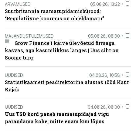
ARVAMUSED
05.08.26, 13:22
Suurbritannia raamatupidamisbürood:
“Regulatiivne koormus on ohjeldamatu”
MAJANDUSTULEMUSED
05.08.26, 08:00
Grow Finance’i käive ülevõetud firmaga
kasvas, aga kasumlikkus langes | Uus siht on
Soome turg
UUDISED
04.08.26, 10:58
Statistikaameti peadirektorina alustas tööd Kaur
Kajak
UUDISED
04.08.26, 08:00
Uus TSD kord paneb raamatupidajad vigu
parandama kohe, mitte enam kuu lõpus