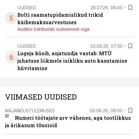
UUDISED
28.07.26, 08:00
Bolti raamatupidamislikud trikid
5
käibemaksuarvestuses
Audiitor kahtlustab süsteemset viga
UUDISED
03.08.26, 07:30
Lugeja küsib, asjatundja vastab: MTÜ
6
juhatuse liikmele isikliku auto kasutamise
hüvitamine
VIIMASED UUDISED
MAJANDUSTULEMUSED
06.08.26, 08:00
Numeri töötajate arv vähenes, aga tootlikkus
ja ärikasum tõusisid