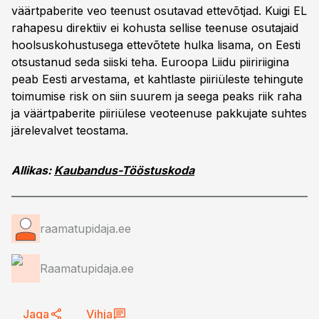
väärtpaberite veo teenust osutavad ettevõtjad. Kuigi EL
rahapesu direktiiv ei kohusta sellise teenuse osutajaid
hoolsuskohustusega ettevõtete hulka lisama, on Eesti
otsustanud seda siiski teha. Euroopa Liidu piiririigina
peab Eesti arvestama, et kahtlaste piiriüleste tehingute
toimumise risk on siin suurem ja seega peaks riik raha
ja väärtpaberite piiriülese veoteenuse pakkujate suhtes
järelevalvet teostama.
Allikas:
Kaubandus-Tööstuskoda
raamatupidaja.ee
Raamatupidaja.ee
Jaga
Vihja