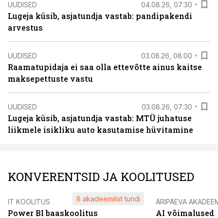
UUDISED
04.08.26, 07:30
Lugeja küsib, asjatundja vastab: pandipakendi
arvestus
UUDISED
03.08.26, 08:00
Raamatupidaja ei saa olla ettevõtte ainus kaitse
maksepettuste vastu
UUDISED
03.08.26, 07:30
Lugeja küsib, asjatundja vastab: MTÜ juhatuse
liikmele isikliku auto kasutamise hüvitamine
KONVERENTSID JA KOOLITUSED
8 akadeemilist tundi
IT KOOLITUS
ÄRIPÄEVA AKADEE
Power BI baaskoolitus
AI võimalused