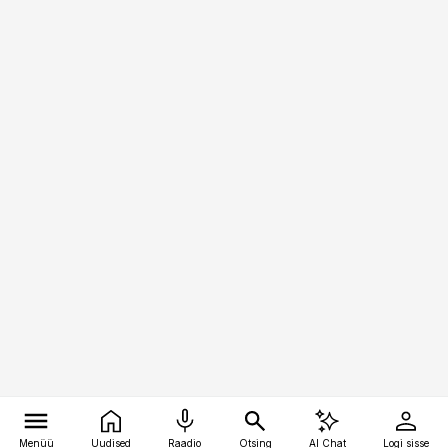
Menüü
Uudised
Raadio
Otsing
AI Chat
Logi sisse