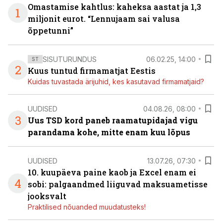
Omastamise kahtlus: kaheksa aastat ja 1,3
1
miljonit eurot. “Lennujaam sai valusa
õppetunni”
SISUTURUNDUS
06.02.25, 14:00
ST
2
Kuus tuntud firmamatjat Eestis
Kuidas tuvastada ärijuhid, kes kasutavad firmamatjaid?
UUDISED
04.08.26, 08:00
3
Uus TSD kord paneb raamatupidajad vigu
parandama kohe, mitte enam kuu lõpus
UUDISED
13.07.26, 07:30
10. kuupäeva paine kaob ja Excel enam ei
4
sobi: palgaandmed liiguvad maksuametisse
jooksvalt
Praktilised nõuanded muudatusteks!