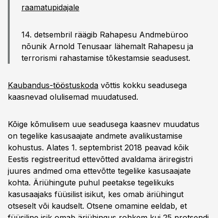
raamatupidajale
14. detsembril räägib Rahapesu Andmebüroo
nõunik Arnold Tenusaar lähemalt Rahapesu ja
terrorismi rahastamise tõkestamsie seadusest.
Kaubandus-tööstuskoda
võttis kokku seadusega
kaasnevad olulisemad muudatused.
Kõige kõmulisem uue seadusega kaasnev muudatus
on tegelike kasusaajate andmete avalikustamise
kohustus. Alates 1. septembrist 2018 peavad kõik
Eestis registreeritud ettevõtted avaldama äriregistri
juures andmed oma ettevõtte tegelike kasusaajate
kohta. Äriühingute puhul peetakse tegelikuks
kasusaajaks füüsilist isikut, kes omab äriühingut
otseselt või kaudselt. Otsene omamine eeldab, et
füüsiline isik omab äriühingus rohkem kui 25 protsendi