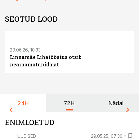
SEOTUD LOOD
ST
29.06.26, 10:33
Linnamäe Lihatööstus otsib
pearaamatupidajat
24H
72H
Nädal
ENIMLOETUD
UUDISED
29.05.25, 07:30