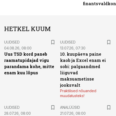
finantsvaldko
HETKEL KUUM
UUDISED
UUDISED
04.08.26, 08:00
13.07.26, 07:30
Uus TSD kord paneb
10. kuupäeva paine
raamatupidajad vigu
kaob ja Excel enam ei
parandama kohe, mitte
sobi: palgaandmed
enam kuu lõpus
liiguvad
maksuametisse
jooksvalt
Praktilised nõuanded
muudatusteks!
UUDISED
ANALÜÜSID
28.07.26, 08:00
21.07.26, 08:00