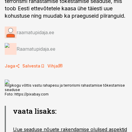
terrorismi rahastamise tõkestamise seaduse, mis
toob Eesti ettevõtetele kaasa ühe täiesti uue
kohustuse ning muudab ka praeguseid piiranguid.
raamatupidaja.ee
Raamatupidaja.ee
Jaga
Salvesta
Vihja
Riigikogu võttis vastu rahapesu ja terrorismi rahastamise tõkestamise
seaduse
Foto:
https://pixabay.com
vaata lisaks:
Uue seaduse nõuete rakendamise olulised aspektid