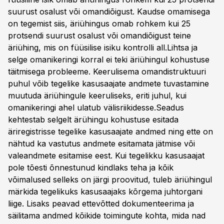
suurust osalust või omandiõigust. Kaudse omamisega
on tegemist siis, äriühingus omab rohkem kui 25
protsendi suurust osalust või omandiõigust teine
äriühing, mis on füüsilise isiku kontrolli all.Lihtsa ja
selge omanikeringi korral ei teki äriühingul kohustuse
täitmisega probleeme. Keerulisema omandistruktuuri
puhul võib tegelike kasusaajate andmete tuvastamine
muutuda äriühingule keeruliseks, eriti juhul, kui
omanikeringi ahel ulatub välisriikidesse.Seadus
kehtestab selgelt ärühingu kohustuse esitada
äriregistrisse tegelike kasusaajate andmed ning ette on
nähtud ka vastutus andmete esitamata jätmise või
valeandmete esitamise eest. Kui tegelikku kasusaajat
pole tõesti õnnestunud kindlaks teha ja kõik
võimalused selleks on järgi proovitud, tuleb äriühingul
märkida tegelikuks kasusaajaks kõrgema juhtorgani
liige. Lisaks peavad ettevõtted dokumenteerima ja
säilitama andmed kõikide toimingute kohta, mida nad