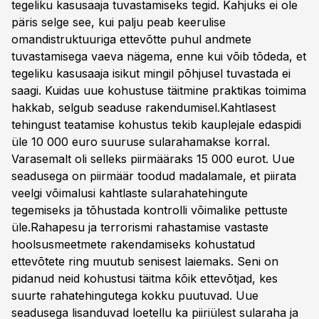
tegeliku kasusaaja tuvastamiseks tegid. Kahjuks ei ole
päris selge see, kui palju peab keerulise
omandistruktuuriga ettevõtte puhul andmete
tuvastamisega vaeva nägema, enne kui võib tõdeda, et
tegeliku kasusaaja isikut mingil põhjusel tuvastada ei
saagi. Kuidas uue kohustuse täitmine praktikas toimima
hakkab, selgub seaduse rakendumisel.Kahtlasest
tehingust teatamise kohustus tekib kauplejale edaspidi
üle 10 000 euro suuruse sularahamakse korral.
Varasemalt oli selleks piirmääraks 15 000 eurot. Uue
seadusega on piirmäär toodud madalamale, et piirata
veelgi võimalusi kahtlaste sularahatehingute
tegemiseks ja tõhustada kontrolli võimalike pettuste
üle.Rahapesu ja terrorismi rahastamise vastaste
hoolsusmeetmete rakendamiseks kohustatud
ettevõtete ring muutub senisest laiemaks. Seni on
pidanud neid kohustusi täitma kõik ettevõtjad, kes
suurte rahatehingutega kokku puutuvad. Uue
seadusega lisanduvad loetellu ka piiriülest sularaha ja