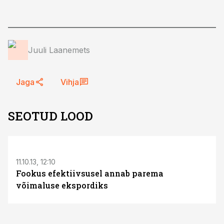
Juuli Laanemets
Jaga
Vihja
SEOTUD LOOD
11.10.13, 12:10
Fookus efektiivsusel annab parema
võimaluse ekspordiks