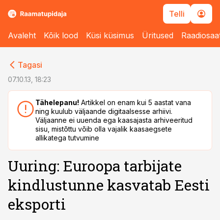
Telli
Avaleht
Kõik lood
Küsi küsimus
Üritused
Raadiosaa
cebook
cebook
Tagasi
Twitter)
Twitter)
07.10.13, 18:23
kedIn
kedIn
Tähelepanu!
Artikkel on enam kui 5 aastat vana
ning kuulub väljaande digitaalsesse arhiivi.
ail
ail
Väljaanne ei uuenda ega kaasajasta arhiveeritud
sisu, mistõttu võib olla vajalik kaasaegsete
k
k
allikatega tutvumine
Uuring: Euroopa tarbijate
kindlustunne kasvatab Eesti
eksporti