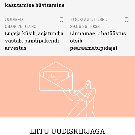
kasutamise hüvitamine
ST
UUDISED
TÖÖKUULUTUSED
04.08.26, 07:30
29.06.26, 10:33
Lugeja küsib, asjatundja
Linnamäe Lihatööstus
vastab: pandipakendi
otsib
arvestus
pearaamatupidajat
LIITU UUDISKIRJAGA