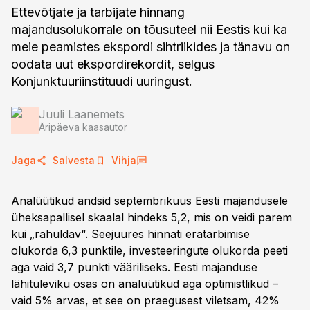
Ettevõtjate ja tarbijate hinnang
majandusolukorrale on tõusuteel nii Eestis kui ka
meie peamistes ekspordi sihtriikides ja tänavu on
oodata uut ekspordirekordit, selgus
Konjunktuuriinstituudi uuringust.
Juuli Laanemets
Äripäeva kaasautor
Jaga
Salvesta
Vihja
Analüütikud andsid septembrikuus Eesti majandusele
üheksapallisel skaalal hindeks 5,2, mis on veidi parem
kui „rahuldav“. Seejuures hinnati eratarbimise
olukorda 6,3 punktile, investeeringute olukorda peeti
aga vaid 3,7 punkti vääriliseks. Eesti majanduse
lähituleviku osas on analüütikud aga optimistlikud –
vaid 5% arvas, et see on praegusest viletsam, 42%