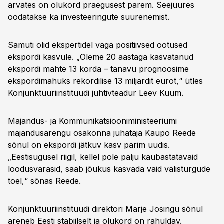
arvates on olukord praegusest parem. Seejuures
oodatakse ka investeeringute suurenemist.
Samuti olid ekspertidel väga positiivsed ootused
ekspordi kasvule. „Oleme 20 aastaga kasvatanud
ekspordi mahte 13 korda – tänavu prognoosime
ekspordimahuks rekordilise 13 miljardit eurot,“ ütles
Konjunktuuriinstituudi juhtivteadur Leev Kuum.
Majandus- ja Kommunikatsiooniministeeriumi
majandusarengu osakonna juhataja Kaupo Reede
sõnul on ekspordi jätkuv kasv parim uudis.
„Eestisugusel riigil, kellel pole palju kaubastatavaid
loodusvarasid, saab jõukus kasvada vaid välisturgude
toel,“ sõnas Reede.
Konjunktuuriinstituudi direktori Marje Josingu sõnul
areneb Eesti stabiilselt ja olukord on rahuldav.