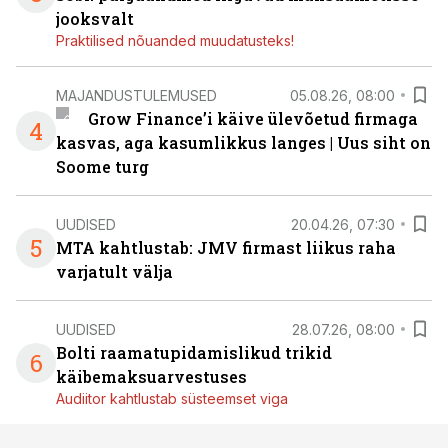
jooksvalt
Praktilised nõuanded muudatusteks!
MAJANDUSTULEMUSED
05.08.26, 08:00
Grow Finance’i käive ülevõetud firmaga
4
kasvas, aga kasumlikkus langes | Uus siht on
Soome turg
UUDISED
20.04.26, 07:30
5
MTA kahtlustab: JMV firmast liikus raha
varjatult välja
UUDISED
28.07.26, 08:00
Bolti raamatupidamislikud trikid
6
käibemaksuarvestuses
Audiitor kahtlustab süsteemset viga