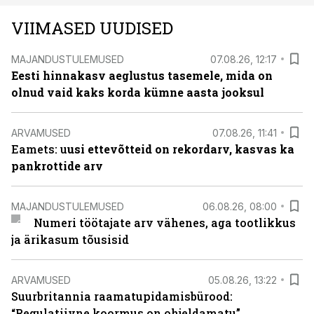
VIIMASED UUDISED
MAJANDUSTULEMUSED
07.08.26, 12:17
Eesti hinnakasv aeglustus tasemele, mida on
olnud vaid kaks korda kümne aasta jooksul
ARVAMUSED
07.08.26, 11:41
Eamets: u
usi ettevõtteid on rekordarv, kasvas ka
pankrottide arv
MAJANDUSTULEMUSED
06.08.26, 08:00
Numeri töötajate arv vähenes, aga tootlikkus
ja ärikasum tõusisid
ARVAMUSED
05.08.26, 13:22
Suurbritannia raamatupidamisbürood:
“Regulatiivne koormus on ohjeldamatu”