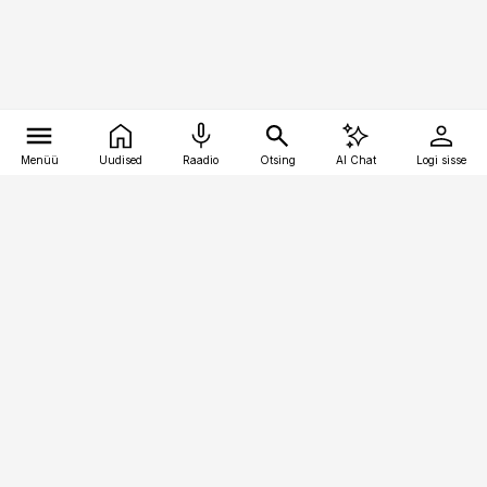
Menüü
Uudised
Raadio
Otsing
AI Chat
Logi sisse
Vana-Lõuna 39/1, 19094 Tallinn
(+372) 667 0111
raamatupidaja@raamatupidaja.ee
Telli
Reklaam
Firmast
Sisu kasutamisõigused
Ajakirjaniku