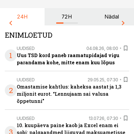
24H
72H
Nädal
ENIMLOETUD
UUDISED
04.08.26, 08:00
1
Uus TSD kord paneb raamatupidajad vigu
parandama kohe, mitte enam kuu lõpus
UUDISED
29.05.25, 07:30
Omastamise kahtlus: kaheksa aastat ja 1,3
2
miljonit eurot. “Lennujaam sai valusa
õppetunni”
UUDISED
13.07.26, 07:30
10. kuupäeva paine kaob ja Excel enam ei
3
sobi: palgaandmed liiguvad maksuametisse