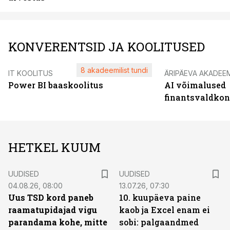
KONVERENTSID JA KOOLITUSED
8 akadeemilist tundi
IT KOOLITUS
ÄRIPÄEVA AKADEE
Power BI baaskoolitus
AI võimalused
finantsvaldko
HETKEL KUUM
UUDISED
UUDISED
04.08.26, 08:00
13.07.26, 07:30
Uus TSD kord paneb
10. kuupäeva paine
raamatupidajad vigu
kaob ja Excel enam ei
parandama kohe, mitte
sobi: palgaandmed