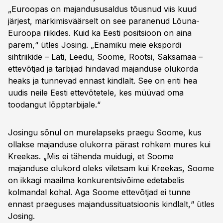
„Euroopas on majandususaldus tõusnud viis kuud
järjest, märkimisväärselt on see paranenud Lõuna-
Euroopa riikides. Kuid ka Eesti positsioon on aina
parem,“ ütles Josing. „Enamiku meie ekspordi
sihtriikide – Läti, Leedu, Soome, Rootsi, Saksamaa –
ettevõtjad ja tarbijad hindavad majanduse olukorda
heaks ja tunnevad ennast kindlalt. See on eriti hea
uudis neile Eesti ettevõtetele, kes müüvad oma
toodangut lõpptarbijale.“
Josingu sõnul on murelapseks praegu Soome, kus
ollakse majanduse olukorra pärast rohkem mures kui
Kreekas. „Mis ei tähenda muidugi, et Soome
majanduse olukord oleks viletsam kui Kreekas, Soome
on ikkagi maailma konkurentsivõime edetabelis
kolmandal kohal. Aga Soome ettevõtjad ei tunne
ennast praeguses majandussituatsioonis kindlalt,“ ütles
Josing.