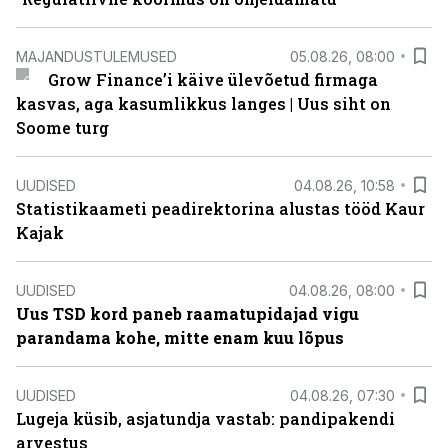
MAJANDUSTULEMUSED
05.08.26, 08:00
Grow Finance’i käive ülevõetud firmaga
kasvas, aga kasumlikkus langes | Uus siht on
Soome turg
UUDISED
04.08.26, 10:58
Statistikaameti peadirektorina alustas tööd Kaur
Kajak
UUDISED
04.08.26, 08:00
Uus TSD kord paneb raamatupidajad vigu
parandama kohe, mitte enam kuu lõpus
UUDISED
04.08.26, 07:30
Lugeja küsib, asjatundja vastab: pandipakendi
arvestus