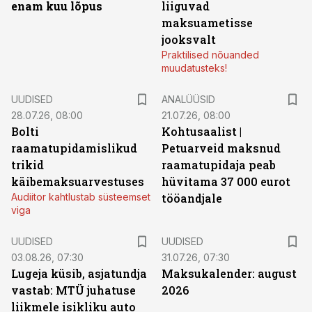
enam kuu lõpus
liiguvad
maksuametisse
jooksvalt
Praktilised nõuanded
muudatusteks!
UUDISED
ANALÜÜSID
28.07.26, 08:00
21.07.26, 08:00
Bolti
Kohtusaalist
|
raamatupidamislikud
Petuarveid maksnud
trikid
raamatupidaja peab
käibemaksuarvestuses
hüvitama 37 000 eurot
Audiitor kahtlustab süsteemset
tööandjale
viga
UUDISED
UUDISED
03.08.26, 07:30
31.07.26, 07:30
Lugeja küsib, asjatundja
Maksukalender: august
vastab: MTÜ juhatuse
2026
liikmele isikliku auto