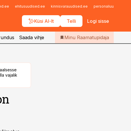
Iseteenindus
sed.ee
ehitusuudised.ee
kinnisvarauudised.ee
personaliuudised.ee
Telli Raamatupidaja
Küsi AI-lt
Telli
Logi sisse
rundus
Saada vihje
Minu Raamatupidaja
taalsesse
la vajalik
on