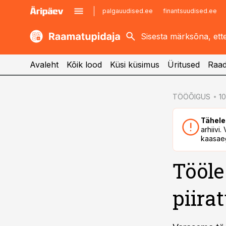
palgauudised.ee
finantsuudised.ee
kaubandus.ee
imelineajalugu.ee
kinnisvarauudised.ee
imelineteadus.ee
Avaleht
Kõik lood
Küsi küsimus
Üritused
Raad
cebook
cebook
TÖÖÕIGUS
10
Twitter)
Twitter)
Tähele
kedIn
kedIn
arhiivi
kaasaeg
ail
ail
Tööle
k
k
piira