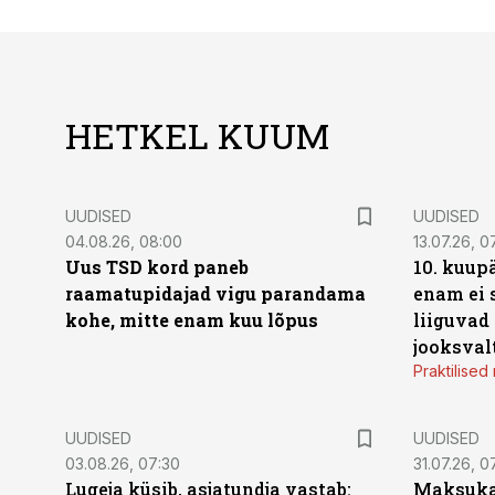
HETKEL KUUM
UUDISED
UUDISED
04.08.26, 08:00
13.07.26, 0
Uus TSD kord paneb
10. kuup
raamatupidajad vigu parandama
enam ei 
kohe, mitte enam kuu lõpus
liiguvad
jooksval
Praktilise
UUDISED
UUDISED
03.08.26, 07:30
31.07.26, 0
Lugeja küsib, asjatundja vastab:
Maksukal