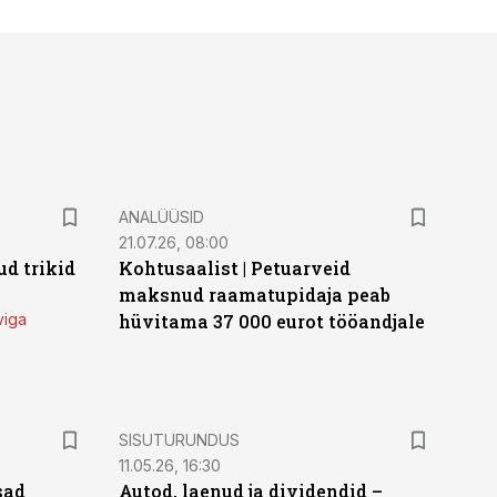
ANALÜÜSID
21.07.26, 08:00
d trikid
Kohtusaalist
|
Petuarveid
maksnud raamatupidaja peab
viga
hüvitama 37 000 eurot tööandjale
ST
SISUTURUNDUS
11.05.26, 16:30
sad
Autod, laenud ja dividendid –