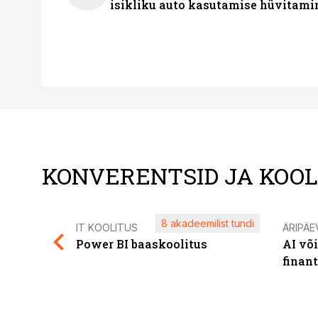
isikliku auto kasutamise hüvitami
KONVERENTSID JA KOO
8 akadeemilist tundi
IT KOOLITUS
ÄRIPÄE
Power BI baaskoolitus
AI võ
finan