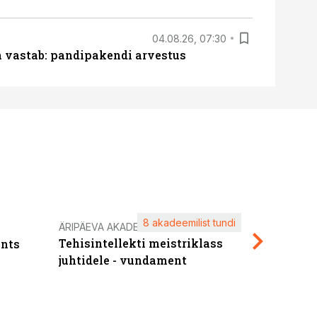
04.08.26, 07:30
ja vastab: pandipakendi arvestus
8 akadeemilist tundi
Kasuta ä
ÄRIPÄEVA AKADEEMIA
Tehisintellekti meistriklass
nts
maksuva
juhtidele - vundament