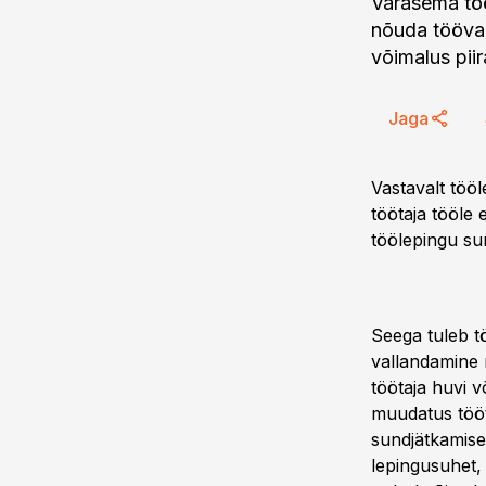
Varasema töö
nõuda töövai
võimalus piir
Jaga
Vastavalt tööl
töötaja tööle 
töölepingu su
Seega tuleb tö
vallandamine 
töötaja huvi v
muudatus tööta
sundjätkamise
lepingusuhet, 