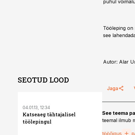
puhul võimalus
Tööleping on 
see lahendada 
Autor: Alar U
SEOTUD LOOD
Jaga
04.01.13, 12:34
05.12.12, 11:31
See teema pa
Katseaeg tähtajalisel
Töövaidlus
teemal ilmub m
töölepingul
tööõigus
p