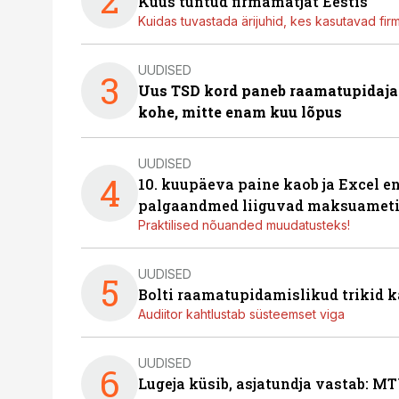
Kuus tuntud firmamatjat Eestis
Kuidas tuvastada ärijuhid, kes kasutavad fir
UUDISED
3
Uus TSD kord paneb raamatupidaj
kohe, mitte enam kuu lõpus
UUDISED
4
10. kuupäeva paine kaob ja Excel en
palgaandmed liiguvad maksuameti
Praktilised nõuanded muudatusteks!
UUDISED
5
Bolti raamatupidamislikud trikid
Audiitor kahtlustab süsteemset viga
UUDISED
6
Lugeja küsib, asjatundja vastab: MT