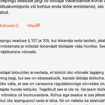
lepingu seaduse järgi oli töötajal vallandamise korral
dluskomisjonis või kohtus enda tööle ennistamist, siis
atud.
Salvesta
Vihja
epingu seaduse § 107 ja 109, kui tööandja seda taotleb, jät
ennistamata ja mõistab tööandjalt töötajale välja hüvitise. Se
ndjätkamine võimalik.
ötajal töösuhtes arvestada, et töötüli üks võimalik tagajärg
ning isegi, kui see on ebaseaduslik, kaotab töötaja töökoha.
õiks väita, et see on varasema regulatsiooniga võrreldes olu
jate huvide kahjuks. Tegelikult see ei ole nii. Varasem töö
 võimalus oli loomuvastane. Kohus ega seadus ei saa jätkat
kui üks lepingupool seda ei taha. Nii on näiteks ka abielula