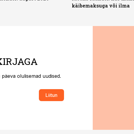
käibemaksuga või ilma
KIRJAGA
ti päeva olulisemad uudised.
Liitun