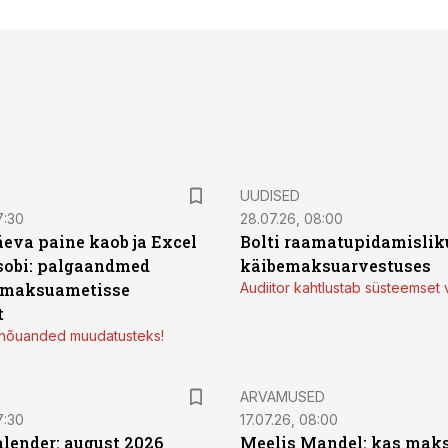
UUDISED
7:30
28.07.26, 08:00
äeva paine kaob ja Excel
Bolti raamatupidamisliku
sobi: palgaandmed
käibemaksuarvestuses
 maksuametisse
Audiitor kahtlustab süsteemset 
t
d nõuanded muudatusteks!
ARVAMUSED
7:30
17.07.26, 08:00
ender: august 2026
Meelis Mandel: kas mak