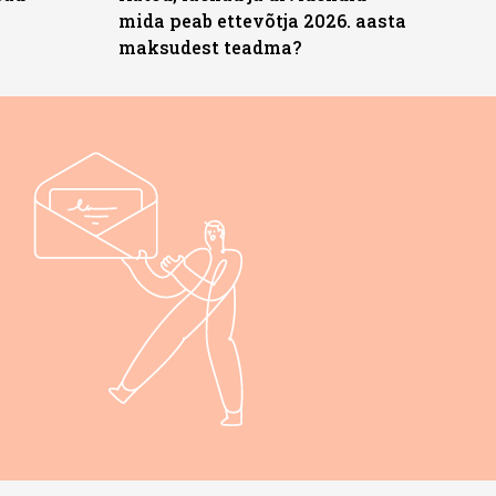
mida peab ettevõtja 2026. aasta
maksudest teadma?