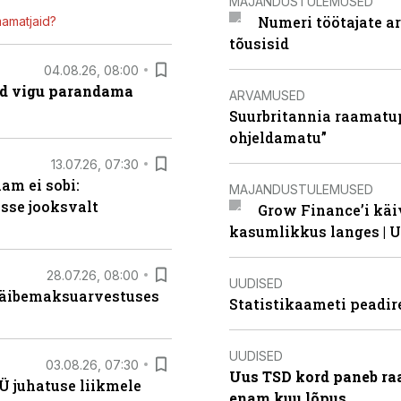
MAJANDUSTULEMUSED
Numeri töötajate a
mamatjaid?
tõusisid
04.08.26, 08:00
ad vigu parandama
ARVAMUSED
Suurbritannia raamatu
ohjeldamatu”
13.07.26, 07:30
am ei sobi:
MAJANDUSTULEMUSED
sse jooksvalt
Grow Finance’i käi
kasumlikkus langes | U
28.07.26, 08:00
UUDISED
 käibemaksuarvestuses
Statistikaameti peadir
UUDISED
03.08.26, 07:30
Uus TSD kord paneb ra
Ü juhatuse liikmele
enam kuu lõpus