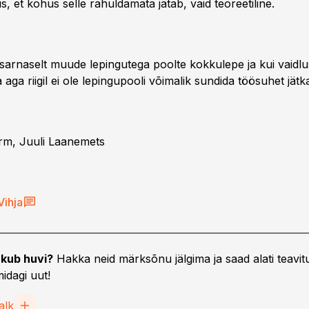
, et kohus selle rahuldamata jätab, vaid teoreetiline.
sarnaselt muude lepingutega poolte kokkulepe ja kui vaidlus
aga riigil ei ole lepingupooli võimalik sundida töösuhet jät
rm, Juuli Laanemets
Vihja
ST
11.05.26, 16:30
kub huvi?
Hakka neid märksõnu jälgima ja saad alati teavitu
te arv kasvab
Autod, laenud ja dividendid –
idagi uut!
mida peab ettevõtja 2026.
aasta maksudest teadma?
alk