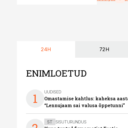
24H
72H
ENIMLOETUD
UUDISED
1
Omastamise kahtlus: kaheksa aastat 
“Lennujaam sai valusa õppetunni”
ST
SISUTURUNDUS
2