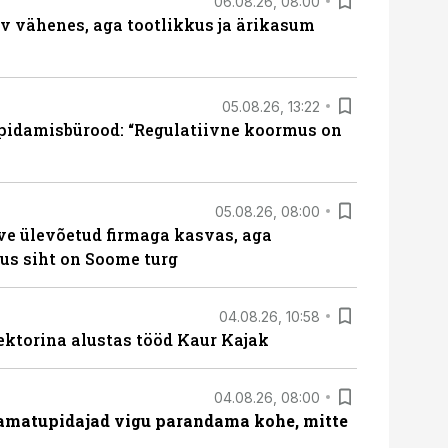
06.08.26, 08:00
rv vähenes, aga tootlikkus ja ärikasum
05.08.26, 13:22
pidamisbürood: “Regulatiivne koormus on
05.08.26, 08:00
ve ülevõetud firmaga kasvas, aga
us siht on Soome turg
04.08.26, 10:58
ektorina alustas tööd Kaur Kajak
04.08.26, 08:00
amatupidajad vigu parandama kohe, mitte