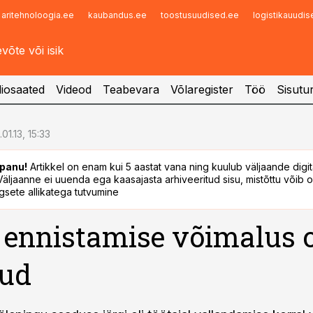
aritehnoloogia.ee
kaubandus.ee
toostusuudised.ee
logistikauudi
Infopank
Radar
iosaated
Videod
Teabevara
Võlaregister
Töö
Sisutu
.01.13, 15:33
panu!
Artikkel on enam kui 5 aastat vana ning kuulub väljaande digi
. Väljaanne ei uuenda ega kaasajasta arhiveeritud sisu, mistõttu võib ol
sete allikatega tutvumine
 ennistamise võimalus 
tud