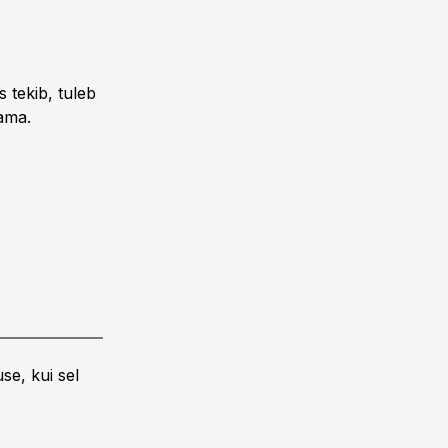
 tekib, tuleb
kama.
se, kui sel