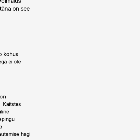
 võimalus
 täna on see
ab kohus
ega ei ole
 on
 Kaitstes
line
lepingu
a
hutamise hagi