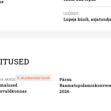
ne
UUDISED
Lugeja küsib, asjatund
LITUSED
8 akadeemilist tundi
Pärnu
VA AKADEEMIA
imalused
Raamatupidamiskonvere
tsvaldkonnas
2026