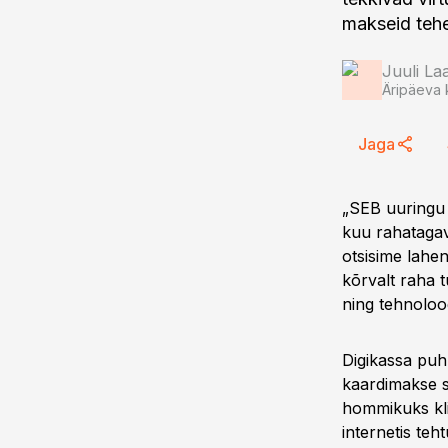
makseid teh
Juuli L
Äripäeva 
Jaga
„SEB uuringu 
kuu rahatagava
otsisime lahen
kõrvalt raha 
ning tehnoloo
Digikassa pu
kaardimakse s
hommikuks kli
internetis te