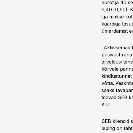
eurot ja 40 s
6,40=0,60). K
iga makse koh
kaardiga tasu
ümardamist ei 
„Aktiivsemad 
püsivust raha
arveldusi tehe
kõrvale panne
kindlustunnet
võtta. Keskmis
saaks tavapär
teevad SEB kl
Koit.
SEB kliendid 
leping on täh