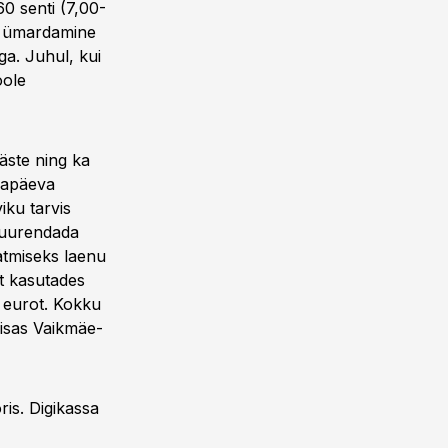
0 senti (7,00-
ub ümardamine
a. Juhul, kui
oole
äste ning ka
igapäeva
iku tarvis
suurendada
atmiseks laenu
at kasutades
0 eurot. Kokku
lisas Vaikmäe-
ris. Digikassa