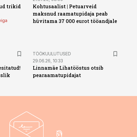
d trikid
Kohtusaalist
|
Petuarveid
maksnud raamatupidaja peab
viga
hüvitama 37 000 eurot tööandjale
ST
TÖÖKUULUTUSED
29.06.26, 10:33
sitatud!
Linnamäe Lihatööstus otsib
slik
pearaamatupidajat