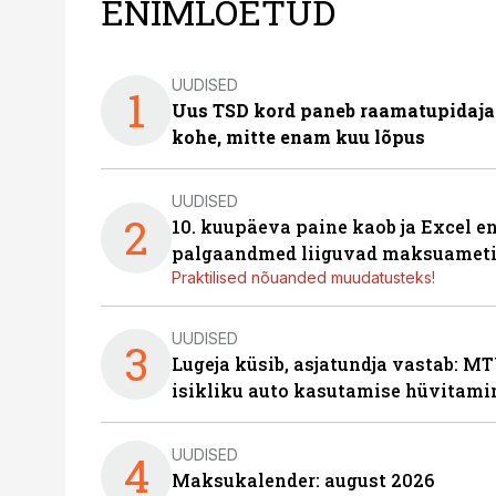
ENIMLOETUD
UUDISED
1
Uus TSD kord paneb raamatupidaj
kohe, mitte enam kuu lõpus
UUDISED
2
10. kuupäeva paine kaob ja Excel en
palgaandmed liiguvad maksuameti
Praktilised nõuanded muudatusteks!
UUDISED
3
Lugeja küsib, asjatundja vastab: MT
isikliku auto kasutamise hüvitami
UUDISED
4
Maksukalender: august 2026