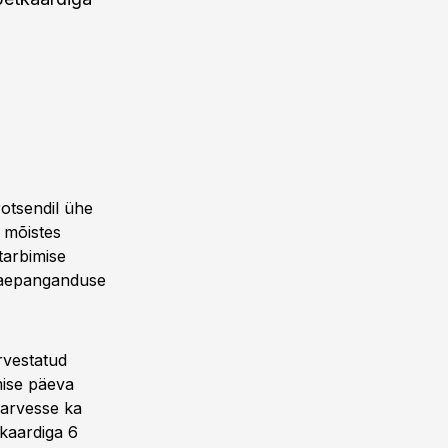
rotsendil ühe
a mõistes
 tarbimise
 jaepanganduse
rvestatud
mise päeva
 arvesse ka
 kaardiga 6