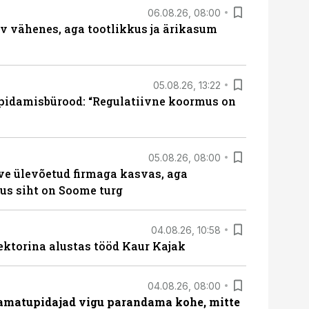
06.08.26, 08:00
rv vähenes, aga tootlikkus ja ärikasum
05.08.26, 13:22
pidamisbürood: “Regulatiivne koormus on
05.08.26, 08:00
ve ülevõetud firmaga kasvas, aga
us siht on Soome turg
04.08.26, 10:58
ektorina alustas tööd Kaur Kajak
04.08.26, 08:00
amatupidajad vigu parandama kohe, mitte