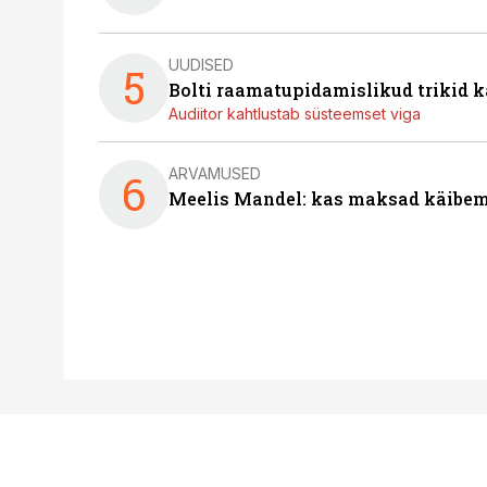
UUDISED
5
Bolti raamatupidamislikud trikid
Audiitor kahtlustab süsteemset viga
ARVAMUSED
6
Meelis Mandel: kas maksad käibem