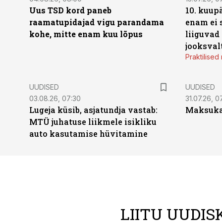
Uus TSD kord paneb
10. kuup
raamatupidajad vigu parandama
enam ei 
kohe, mitte enam kuu lõpus
liiguvad
jooksval
Praktilise
UUDISED
UUDISED
03.08.26, 07:30
31.07.26, 0
Lugeja küsib, asjatundja vastab:
Maksukal
MTÜ juhatuse liikmele isikliku
auto kasutamise hüvitamine
LIITU UUDIS