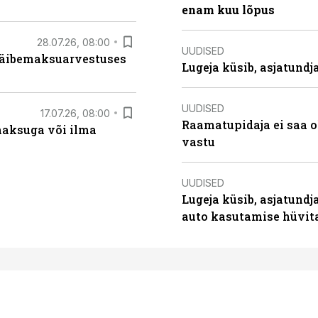
enam kuu lõpus
28.07.26, 08:00
UUDISED
 käibemaksuarvestuses
Lugeja küsib, asjatund
UUDISED
17.07.26, 08:00
Raamatupidaja ei saa o
aksuga või ilma
vastu
UUDISED
Lugeja küsib, asjatundj
auto kasutamise hüvi