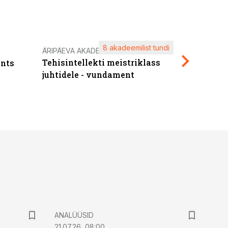
8 akadeemilist tundi
Kasuta ä
ÄRIPÄEVA AKADEEMIA
Tehisintellekti meistriklass
nts
maksuva
juhtidele - vundament
ANALÜÜSID
21.07.26, 08:00