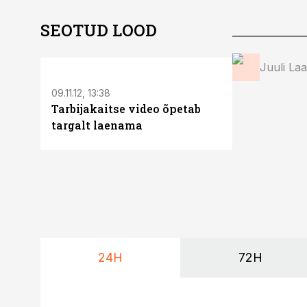
SEOTUD LOOD
Juuli La
09.11.12, 13:38
13.11.12, 10:59
Tarbijakaitse video õpetab
Laenajad l
targalt laenama
ja sõprade 
24H
72H