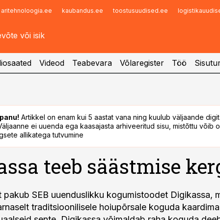
aritehnoloogia.ee
kaubandus.ee
toostusuudised.ee
logistikauudi
Infopank
Radar
iosaated
Videod
Teabevara
Võlaregister
Töö
Sisutu
panu!
Artikkel on enam kui 5 aastat vana ning kuulub väljaande digi
. Väljaanne ei uuenda ega kaasajasta arhiveeritud sisu, mistõttu võib ol
sete allikatega tutvumine
assa teeb säästmise ker
st pakub SEB uuenduslikku kogumistoodet Digikassa, 
rnaselt traditsioonilisele hoiupõrsale koguda kaardim
tuaalseid sente. Digikassa võimaldab raha koguda dee