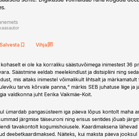
es.
aanemets
kaasautor
Salvesta
Vihja
kohaselt ei ole ka korraliku säästuvõimega inimestest 36 p
ra. Säästmine eeldab meelekindlust ja distsipliini ning sed
dust, mis aitaks inimestel võimalikult lihtsalt ja märkamatult
tuleviku tarvis kõrvale panna,“ märkis SEB juhatuse liige ja
gia valdkonna juht Eerika Vaikmäe-Koit.
hul ümardab pangasüsteem iga päeva lõpus kontolt maha a
ummad järgmise täiseuroni ning erisus sentides jõuab järg
endi tavakontolt kogumishoiusele. Kaardimaksena lähevad
htud deebetkaardimaksed. Näiteks, kui maksta päeva jooksul