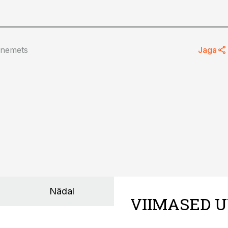
ST
anemets
Jaga
29.06.26, 10:33
oodavad lähedaste
Linnamäe Lihatööstus otsib
abile
pearaamatupidajat
Nädal
VIIMASED U