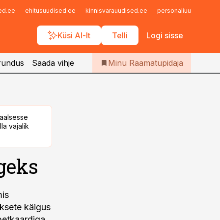
Iseteenindus
sed.ee
ehitusuudised.ee
kinnisvarauudised.ee
personaliuudised.ee
Telli Raamatupidaja
Küsi AI-lt
Telli
Logi sisse
rundus
Saada vihje
Minu Raamatupidaja
taalsesse
la vajalik
geks
mis
aksete käigus
betkaardiga