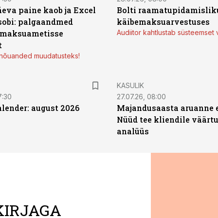
äeva paine kaob ja Excel
Bolti raamatupidamisliku
sobi: palgaandmed
käibemaksuarvestuses
 maksuametisse
Audiitor kahtlustab süsteemset 
t
d nõuanded muudatusteks!
KASULIK
7:30
27.07.26, 08:00
ender: august 2026
Majandusaasta aruanne e
Nüüd tee kliendile väärtu
analüüs
KIRJAGA