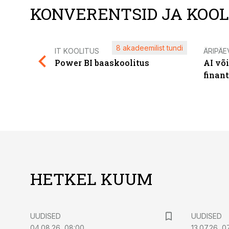
KONVERENTSID JA KOO
8 akadeemilist tundi
IT KOOLITUS
ÄRIPÄE
Power BI baaskoolitus
AI võ
finan
HETKEL KUUM
UUDISED
UUDISED
04.08.26, 08:00
13.07.26, 0