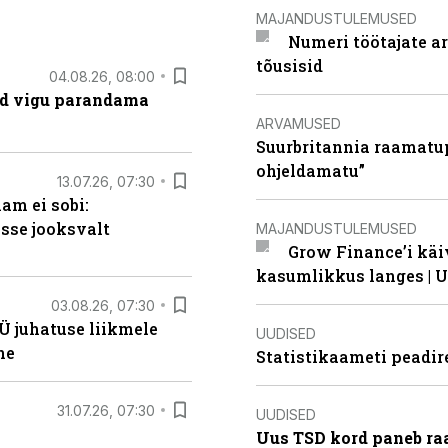
MAJANDUSTULEMUSED
Numeri töötajate a
tõusisid
04.08.26, 08:00
ad vigu parandama
ARVAMUSED
Suurbritannia raamatu
ohjeldamatu”
13.07.26, 07:30
am ei sobi:
sse jooksvalt
MAJANDUSTULEMUSED
Grow Finance’i käi
kasumlikkus langes | U
03.08.26, 07:30
Ü juhatuse liikmele
UUDISED
ne
Statistikaameti peadir
31.07.26, 07:30
UUDISED
Uus TSD kord paneb ra