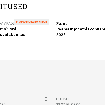
LITUSED
8 akadeemilist tundi
Pärnu
VA AKADEEMIA
imalused
Raamatupidamiskonvere
tsvaldkonnas
2026
UUDISED
7:30
28.07.26, 08:00