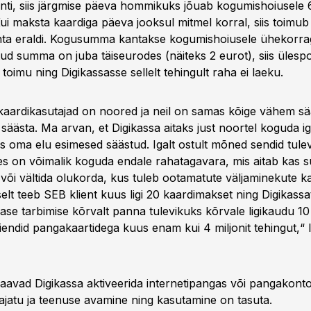
enti, siis järgmise päeva hommikuks jõuab kogumishoiusele 6
ui maksta kaardiga päeva jooksul mitmel korral, siis toim
ta eraldi. Kogusumma kantakse kogumishoiusele ühekorrag
tud summa on juba täiseurodes (näiteks 2 eurot), siis ülesp
toimu ning Digikassasse sellelt tehingult raha ei laeku.
kaardikasutajad on noored ja neil on samas kõige vähem sä
 säästa. Ma arvan, et Digikassa aitaks just noortel koguda 
s oma elu esimesed säästud. Igalt ostult mõned sendid tulev
s on võimalik koguda endale rahatagavara, mis aitab kas 
 või vältida olukorda, kus tuleb ootamatute väljaminekute k
elt teeb SEB klient kuus ligi 20 kaardimakset ning Digikass
ase tarbimise kõrvalt panna tulevikuks kõrvale ligikaudu 1
iendid pangakaartidega kuus enam kui 4 miljonit tehingut,“ 
saavad Digikassa aktiveerida internetipangas või pangakonto
tajatu ja teenuse avamine ning kasutamine on tasuta.