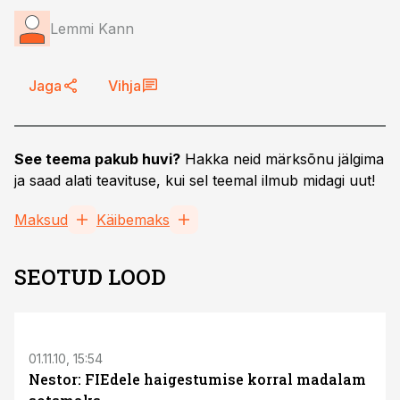
Lemmi Kann
Jaga
Vihja
See teema pakub huvi?
Hakka neid märksõnu jälgima
ja saad alati teavituse, kui sel teemal ilmub midagi uut!
Maksud
Käibemaks
SEOTUD LOOD
01.11.10, 15:54
Nestor: FIEdele haigestumise korral madalam