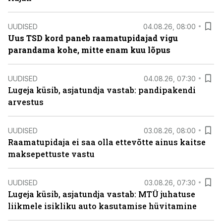
UUDISED
04.08.26, 08:00
Uus TSD kord paneb raamatupidajad vigu
parandama kohe, mitte enam kuu lõpus
UUDISED
04.08.26, 07:30
Lugeja küsib, asjatundja vastab: pandipakendi
arvestus
UUDISED
03.08.26, 08:00
Raamatupidaja ei saa olla ettevõtte ainus kaitse
maksepettuste vastu
UUDISED
03.08.26, 07:30
Lugeja küsib, asjatundja vastab: MTÜ juhatuse
liikmele isikliku auto kasutamise hüvitamine