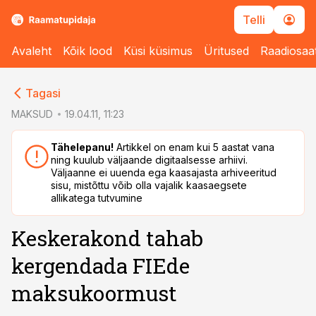
Telli
Avaleht
Kõik lood
Küsi küsimus
Üritused
Raadiosaa
cebook
cebook
Tagasi
Twitter)
Twitter)
MAKSUD
19.04.11, 11:23
kedIn
kedIn
Tähelepanu!
Artikkel on enam kui 5 aastat vana
ning kuulub väljaande digitaalsesse arhiivi.
ail
ail
Väljaanne ei uuenda ega kaasajasta arhiveeritud
sisu, mistõttu võib olla vajalik kaasaegsete
k
k
allikatega tutvumine
Keskerakond tahab
kergendada FIEde
maksukoormust