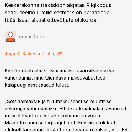
Keskerakonna fraktsioon algatas Riigikogus
seaduseelnõu, mille eesmärk on parandada
füüsilisest isikust ettevõtjate olukorda.
Lemmi Kann
Jaga
Salvesta
Vihja
Eelnõu näeb ette sotsiaalmaksu avansilise makse
vähendamist ning täiendava maksuvabastuse
kalapüügi eest saadud tulust.
„Sotsiaalmaksu- ja tulumaksuseaduse muutmise
eelnõuga vähendatakse FIEde sotsiaalmaksu avansilist
makset kvartali eest ühe kolmandiku võrra.
Majanduslanguse tagajärjel on FIEde sissetulekud
oluliselt langenud, mistõttu on tänane reaalsus, et FIEd