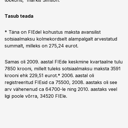
töökohti,” märkis Simson.
Tasub teada
* Täna on FIEdel kohustus maksta avansilist
sotsiaalmaksu kolmekordselt alampalgalt arvestatud
summalt, milleks on 275,24 eurot.
Samas oli 2009. aastal FIEde keskmine kvartaalne tulu
7850 krooni, millelt tuleks sotsiaalmaksu maksta 3591
krooni ehk 229,51 eurot.* 2006. aastal oli
registreeritud FIEsid ca 75500, 2008. aastaks oli see
arv vähenenud ca 64700-le ning 2010. aastaks veel
ligi poole võrra, 34520 FIEle.