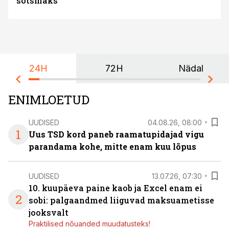
sotsmaks
24H
72H
Nädal
ENIMLOETUD
UUDISED
04.08.26, 08:00
1
Uus TSD kord paneb raamatupidajad vigu
parandama kohe, mitte enam kuu lõpus
UUDISED
13.07.26, 07:30
10. kuupäeva paine kaob ja Excel enam ei
2
sobi: palgaandmed liiguvad maksuametisse
jooksvalt
Praktilised nõuanded muudatusteks!