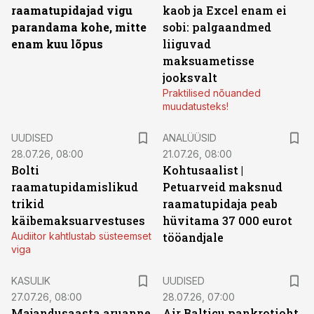
raamatupidajad vigu
kaob ja Excel enam ei
parandama kohe, mitte
sobi: palgaandmed
enam kuu lõpus
liiguvad
maksuametisse
jooksvalt
Praktilised nõuanded
muudatusteks!
UUDISED
ANALÜÜSID
28.07.26, 08:00
21.07.26, 08:00
Bolti
Kohtusaalist
|
raamatupidamislikud
Petuarveid maksnud
trikid
raamatupidaja peab
käibemaksuarvestuses
hüvitama 37 000 eurot
Audiitor kahtlustab süsteemset
tööandjale
viga
KASULIK
UUDISED
27.07.26, 08:00
28.07.26, 07:00
Majandusaasta aruanne
Air Balticu pankrotioht