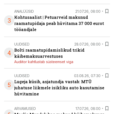
ANALÜÜSID
21.07.26, 08:00
Kohtusaalist
|
Petuarveid maksnud
3
raamatupidaja peab hüvitama 37 000 eurot
tööandjale
UUDISED
28.07.26, 08:00
Bolti raamatupidamislikud trikid
4
käibemaksuarvestuses
Audiitor kahtlustab süsteemset viga
UUDISED
03.08.26, 07:30
Lugeja küsib, asjatundja vastab: MTÜ
5
juhatuse liikmele isikliku auto kasutamise
hüvitamine
ARVAMUSED
17.07.26, 08:00