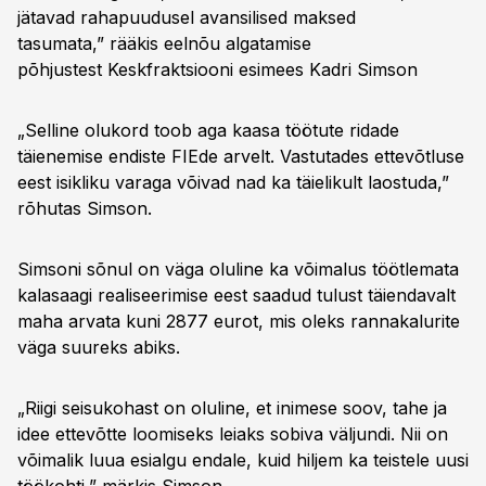
jätavad rahapuudusel avansilised maksed
tasumata,” rääkis eelnõu algatamise
põhjustest Keskfraktsiooni esimees Kadri Simson
„Selline olukord toob aga kaasa töötute ridade
täienemise endiste FIEde arvelt. Vastutades ettevõtluse
eest isikliku varaga võivad nad ka täielikult laostuda,”
rõhutas Simson.
Simsoni sõnul on väga oluline ka võimalus töötlemata
kalasaagi realiseerimise eest saadud tulust täiendavalt
maha arvata kuni 2877 eurot, mis oleks rannakalurite
väga suureks abiks.
„Riigi seisukohast on oluline, et inimese soov, tahe ja
idee ettevõtte loomiseks leiaks sobiva väljundi. Nii on
võimalik luua esialgu endale, kuid hiljem ka teistele uusi