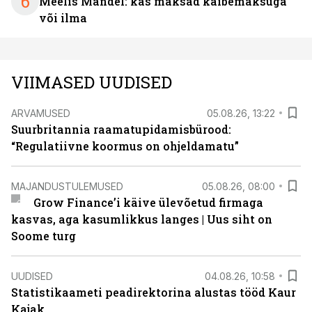
6
Meelis Mandel: kas maksad käibemaksuga
või ilma
VIIMASED UUDISED
ARVAMUSED
05.08.26, 13:22
Suurbritannia raamatupidamisbürood:
“Regulatiivne koormus on ohjeldamatu”
MAJANDUSTULEMUSED
05.08.26, 08:00
Grow Finance’i käive ülevõetud firmaga
kasvas, aga kasumlikkus langes | Uus siht on
Soome turg
UUDISED
04.08.26, 10:58
Statistikaameti peadirektorina alustas tööd Kaur
Kajak