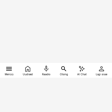
Menüü
Uudised
Raadio
Otsing
AI Chat
Logi sisse
Vana-Lõuna 39/1, 19094 Tallinn
(+372) 667 0111
raamatupidaja@raamatupidaja.ee