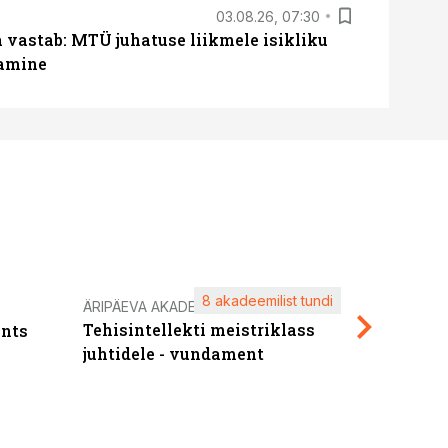
03.08.26, 07:30
a vastab: MTÜ juhatuse liikmele isikliku
tamine
8 akadeemilist tundi
Kasuta ä
ÄRIPÄEVA AKADEEMIA
Tehisintellekti meistriklass
nts
maksuva
juhtidele - vundament