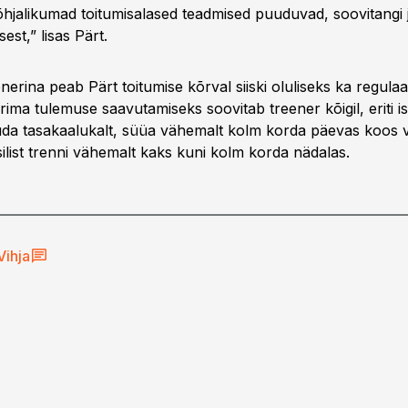
 põhjalikumad toitumisalased teadmised puuduvad, soovitangi
st,” lisas Pärt.
erina peab Pärt toitumise kõrval siiski oluliseks ka regulaar
rima tulemuse saavutamiseks soovitab treener kõigil, eriti ist
ituda tasakaalukalt, süüa vähemalt kolm korda päevas koos
ilist trenni vähemalt kaks kuni kolm korda nädalas.
Vihja