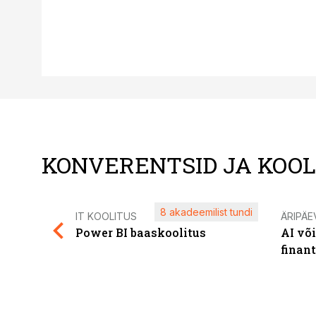
KONVERENTSID JA KOO
8 akadeemilist tundi
IT KOOLITUS
ÄRIPÄE
Power BI baaskoolitus
AI võ
finan