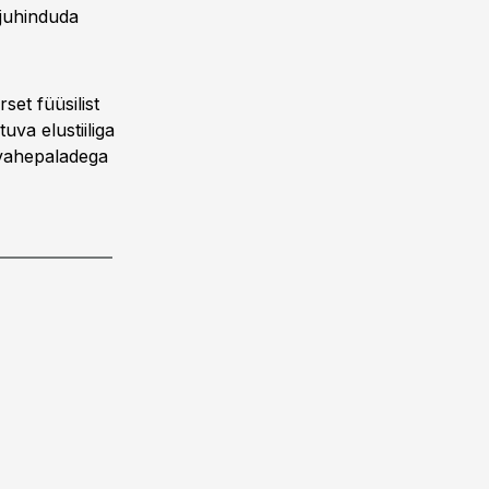
 juhinduda
set füüsilist
uva elustiiliga
 vahepaladega