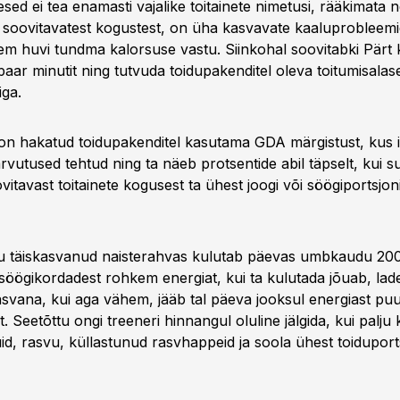
esed ei tea enamasti vajalike toitainete nimetusi, rääkimata 
 soovitavatest kogustest, on üha kasvavate kaaluprobleemi
m huvi tundma kalorsuse vastu. Siinkohal soovitabki Pärt k
aar minutit ning tutvuda toidupakenditel oleva toitumisalas
iga.
l on hakatud toidupakenditel kasutama GDA märgistust, kus 
rvutused tehtud ning ta näeb protsentide abil täpselt, kui 
itavast toitainete kogusest ta ühest joogi või söögiportsjon
u täiskasvanud naisterahvas kulutab päevas umbkaudu 200
söögikordadest rohkem energiat, kui ta kulutada jõuab, lad
svana, kui aga vähem, jääb tal päeva jooksul energiast pu
. Seetõttu ongi treeneri hinnangul oluline jälgida, kui palju 
id, rasvu, küllastunud rasvhappeid ja soola ühest toiduport