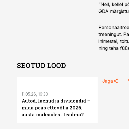
“Neil, kellel
GDA märgistuse
Personaaltreen
treeningut. Pa
inimestel, to
ning teha füüs
SEOTUD LOOD
ST
Jaga
11.05.26, 16:30
Autod, laenud ja dividendid –
mida peab ettevõtja 2026.
aasta maksudest teadma?