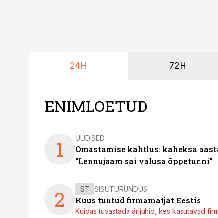
24H
72H
ENIMLOETUD
UUDISED
1
Omastamise kahtlus: kaheksa aastat 
“Lennujaam sai valusa õppetunni”
ST
SISUTURUNDUS
2
Kuus tuntud firmamatjat Eestis
Kuidas tuvastada ärijuhid, kes kasutavad fir