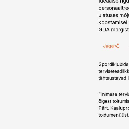
Ideaalse figu
personaaltre
ulatuses mõj
koostamisel 
GDA märgist
Jaga
Spordiklubide 
terviseteadlik
tähtsustavad l
“Inimese tervi
õigest toitumi
Pärt. Kaalupr
toidumenüüst