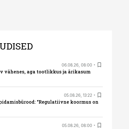
UDISED
06.08.26, 08:00
rv vähenes, aga tootlikkus ja ärikasum
05.08.26, 13:22
pidamisbürood: “Regulatiivne koormus on
05.08.26, 08:00