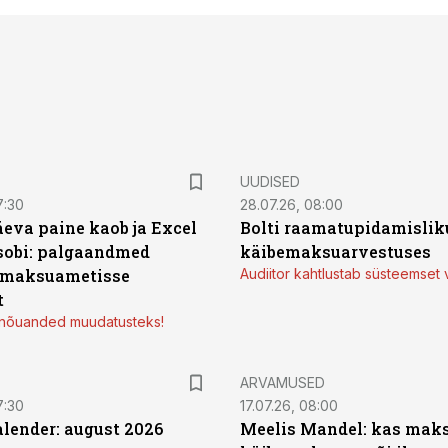
UUDISED
7:30
28.07.26, 08:00
äeva paine kaob ja Excel
Bolti raamatupidamisliku
sobi: palgaandmed
käibemaksuarvestuses
 maksuametisse
Audiitor kahtlustab süsteemset 
t
d nõuanded muudatusteks!
ARVAMUSED
7:30
17.07.26, 08:00
ender: august 2026
Meelis Mandel: kas mak