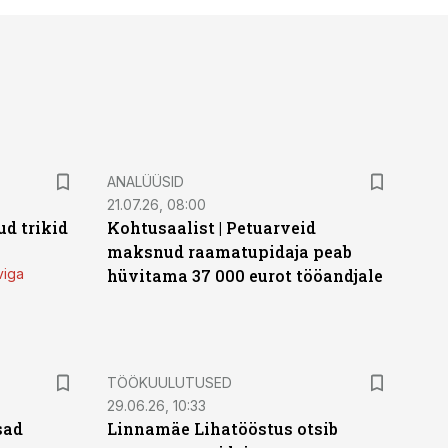
ANALÜÜSID
21.07.26, 08:00
d trikid
Kohtusaalist
|
Petuarveid
maksnud raamatupidaja peab
viga
hüvitama 37 000 eurot tööandjale
ST
TÖÖKUULUTUSED
29.06.26, 10:33
sad
Linnamäe Lihatööstus otsib