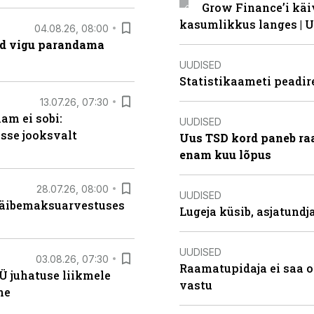
Grow Finance’i käi
kasumlikkus langes | U
04.08.26, 08:00
ad vigu parandama
UUDISED
Statistikaameti peadir
13.07.26, 07:30
am ei sobi:
UUDISED
sse jooksvalt
Uus TSD kord paneb ra
enam kuu lõpus
28.07.26, 08:00
UUDISED
 käibemaksuarvestuses
Lugeja küsib, asjatund
UUDISED
03.08.26, 07:30
Raamatupidaja ei saa o
Ü juhatuse liikmele
vastu
ne