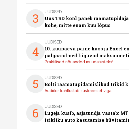
UUDISED
3
Uus TSD kord paneb raamatupidaj
kohe, mitte enam kuu lõpus
UUDISED
4
10. kuupäeva paine kaob ja Excel en
palgaandmed liiguvad maksuameti
Praktilised nõuanded muudatusteks!
UUDISED
5
Bolti raamatupidamislikud trikid
Audiitor kahtlustab süsteemset viga
UUDISED
6
Lugeja küsib, asjatundja vastab: MT
isikliku auto kasutamise hüvitami