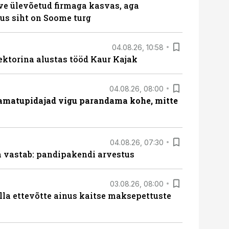
ve ülevõetud firmaga kasvas, aga
us siht on Soome turg
04.08.26, 10:58
ektorina alustas tööd Kaur Kajak
04.08.26, 08:00
amatupidajad vigu parandama kohe, mitte
04.08.26, 07:30
ja vastab: pandipakendi arvestus
03.08.26, 08:00
lla ettevõtte ainus kaitse maksepettuste