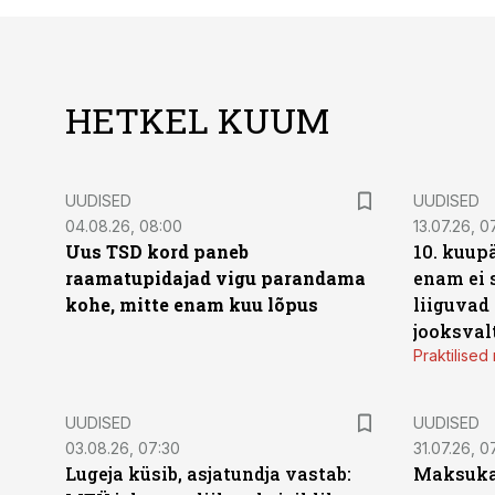
HETKEL KUUM
UUDISED
UUDISED
04.08.26, 08:00
13.07.26, 0
Uus TSD kord paneb
10. kuup
raamatupidajad vigu parandama
enam ei 
kohe, mitte enam kuu lõpus
liiguvad
jooksval
Praktilise
UUDISED
UUDISED
03.08.26, 07:30
31.07.26, 0
Lugeja küsib, asjatundja vastab:
Maksukal