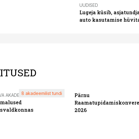
UUDISED
Lugeja küsib, asjatundj
auto kasutamise hüvi
LITUSED
8 akadeemilist tundi
Pärnu
VA AKADEEMIA
imalused
Raamatupidamiskonvere
tsvaldkonnas
2026