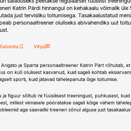
uri saladuseks peetakse regulaarset füüsilist treeningut
eneri Katrin Pärdi hinnangul on kehakaalu võimalik ül
utada just tervisliku toitumisega. Tasakaalustatud men
peab personaaltreener oluliseks abivahendiks uut toitum
ust.
Salvesta
Vihja
Arigato ja Sparta personaaltreener Katrin Pärt rõhutab, et 
kus on küll olulisest kasvanud, kuid sageli kohtab eksiarvam
iigselt sporti, kuid jätavad tähelepanuta õige toitumise.
s ja figuur sõltub nii füüsilisest treeningust, puhkusest, kuid 
sest, millest viimasele pööratakse sageli kõige vähem tähel
obleemid aga saavadki treeneri sõnul alguse just tasakaalu
.