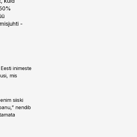
, kuid
e 50%
üü
isjuhti -
Eesti inimeste
usi, mis
enim siiski
epanu,” nendib
stamata