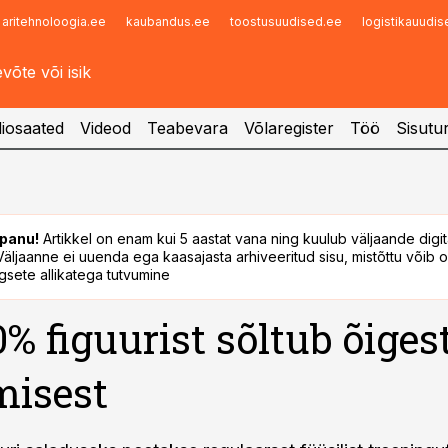
aritehnoloogia.ee
kaubandus.ee
toostusuudised.ee
logistikauudi
Infopank
Radar
iosaated
Videod
Teabevara
Võlaregister
Töö
Sisutu
panu!
Artikkel on enam kui 5 aastat vana ning kuulub väljaande digi
. Väljaanne ei uuenda ega kaasajasta arhiveeritud sisu, mistõttu võib ol
sete allikatega tutvumine
0% figuurist sõltub õiges
misest