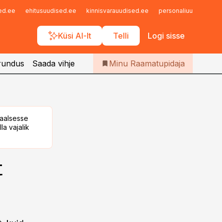
Iseteenindus
sed.ee
ehitusuudised.ee
kinnisvarauudised.ee
personaliuudised.ee
Telli Raamatupidaja
Küsi AI-lt
Telli
Logi sisse
rundus
Saada vihje
Minu Raamatupidaja
taalsesse
la vajalik
t