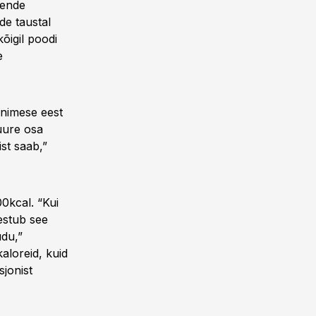
nende
de taustal
õigil poodi
e
inimese eest
suure osa
ist saab,”
0kcal. “Kui
estub see
udu,”
kaloreid, kuid
sjonist