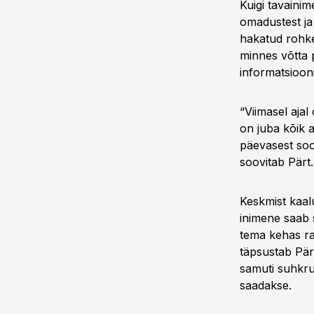
Kuigi tavainim
omadustest ja
hakatud rohke
minnes võtta p
informatsioon
“Viimasel aja
on juba kõik a
päevasest soov
soovitab Pärt.
Keskmist kaal
inimene saab 
tema kehas ra
täpsustab Pärt
samuti suhkru
saadakse.