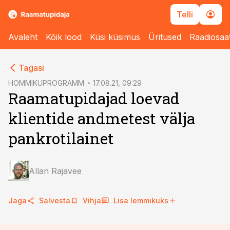
Telli
Avaleht
Kõik lood
Küsi küsimus
Üritused
Raadiosaa
cebook
cebook
Tagasi
Twitter)
Twitter)
HOMMIKUPROGRAMM
17.08.21, 09:29
Raamatupidajad loevad
kedIn
kedIn
klientide andmetest välja
ail
ail
pankrotilainet
k
k
Allan Rajavee
Jaga
Salvesta
Vihja
Lisa lemmikuks