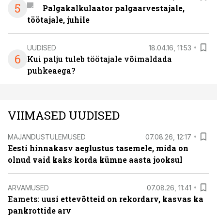
5
Palgakalkulaator palgaarvestajale,
töötajale, juhile
UUDISED
18.04.16, 11:53
6
Kui palju tuleb töötajale võimaldada
puhkeaega?
VIIMASED UUDISED
MAJANDUSTULEMUSED
07.08.26, 12:17
Eesti hinnakasv aeglustus tasemele, mida on
olnud vaid kaks korda kümne aasta jooksul
ARVAMUSED
07.08.26, 11:41
Eamets: u
usi ettevõtteid on rekordarv, kasvas ka
pankrottide arv