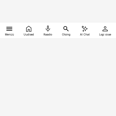
Menüü
Uudised
Raadio
Otsing
AI Chat
Logi sisse
Vana-Lõuna 39/1, 19094 Tallinn
(+372) 667 0111
raamatupidaja@raamatupidaja.ee
Telli
Reklaam
Firmast
Sisu kasutamisõigused
Ajakirjaniku
eetikakoodeks