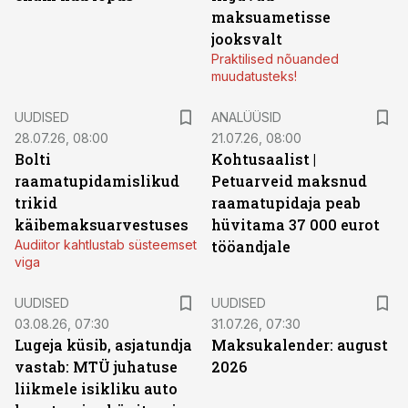
maksuametisse
jooksvalt
Praktilised nõuanded
muudatusteks!
UUDISED
ANALÜÜSID
28.07.26, 08:00
21.07.26, 08:00
Bolti
Kohtusaalist
|
raamatupidamislikud
Petuarveid maksnud
trikid
raamatupidaja peab
käibemaksuarvestuses
hüvitama 37 000 eurot
Audiitor kahtlustab süsteemset
tööandjale
viga
UUDISED
UUDISED
03.08.26, 07:30
31.07.26, 07:30
Lugeja küsib, asjatundja
Maksukalender: august
vastab: MTÜ juhatuse
2026
liikmele isikliku auto