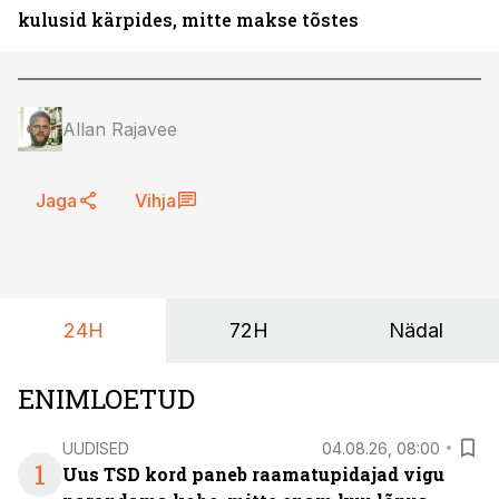
kulusid kärpides, mitte makse tõstes
Allan Rajavee
Jaga
Vihja
24H
72H
Nädal
ENIMLOETUD
UUDISED
04.08.26, 08:00
1
Uus TSD kord paneb raamatupidajad vigu