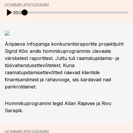
HOMMIKUPROGRAMM
00:00
Äripäeva Infopanga konkurentsiraportite projektijuht
Sigrid Kõiv andis hommikuprogrammis ülevaate
värsketest raportitest. Juttu tuli raamatupidamis- ja
töövahendusettevõtetest. Kuna
raamatupidamisettevõtted näevad klientide
finantsandmeid ja rahavooge, siis kardavad nad
pankrotilainet.
Hommikuprogrammi tegid Allan Rajavee ja Rivo
Sarapik.
HOMMIKUPROGRAMM