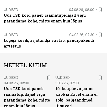
UUDISED
04.08.26, 08:00
Uus TSD kord paneb raamatupidajad vigu
parandama kohe, mitte enam kuu lõpus
UUDISED
04.08.26, 07:30
Lugeja küsib, asjatundja vastab: pandipakendi
arvestus
HETKEL KUUM
UUDISED
UUDISED
04.08.26, 08:00
13.07.26, 07:30
Uus TSD kord paneb
10. kuupäeva paine
raamatupidajad vigu
kaob ja Excel enam ei
parandama kohe, mitte
sobi: palgaandmed
enam kuu lõpus
liiguvad