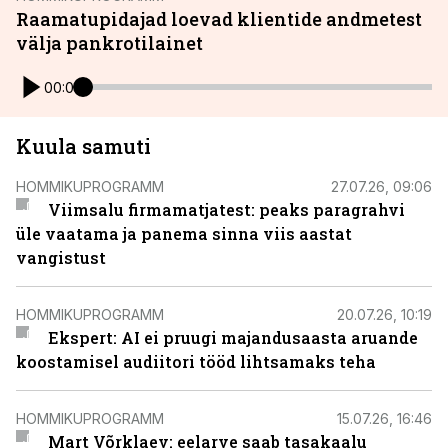
Raamatupidajad loevad klientide andmetest
välja pankrotilainet
00:00
Kuula samuti
HOMMIKUPROGRAMM
27.07.26, 09:06
Viimsalu firmamatjatest: peaks paragrahvi
üle vaatama ja panema sinna viis aastat
vangistust
HOMMIKUPROGRAMM
20.07.26, 10:19
Ekspert: AI ei pruugi majandusaasta aruande
koostamisel audiitori tööd lihtsamaks teha
HOMMIKUPROGRAMM
15.07.26, 16:46
Mart Võrklaev: eelarve saab tasakaalu