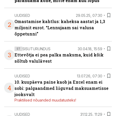
parandama kohe, mitte enam kuu lõpus
UUDISED
29.05.25, 07:30
Omastamise kahtlus: kaheksa aastat ja 1,3
2
miljonit eurot. “Lennujaam sai valusa
õppetunni”
SISUTURUNDUS
30.04.18, 15:59
ST
3
Ettevõtja ei pea palka maksma, kuid kõik
sõltub valulävest
UUDISED
13.07.26, 07:30
10. kuupäeva paine kaob ja Excel enam ei
4
sobi: palgaandmed liiguvad maksuametisse
jooksvalt
Praktilised nõuanded muudatusteks!
UUDISED
31.12.25, 11:29