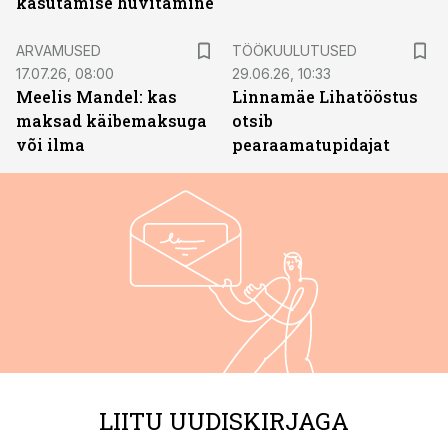
kasutamise hüvitamine
ST
ARVAMUSED
TÖÖKUULUTUSED
17.07.26, 08:00
29.06.26, 10:33
Meelis Mandel: kas
Linnamäe Lihatööstus
maksad käibemaksuga
otsib
või ilma
pearaamatupidajat
LIITU UUDISKIRJAGA