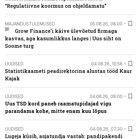
“Regulatiivne koormus on ohjeldamatu”
MAJANDUSTULEMUSED
05.08.26, 08:00
Grow Finance’i käive ülevõetud firmaga
kasvas, aga kasumlikkus langes | Uus siht on
Soome turg
UUDISED
04.08.26, 10:58
Statistikaameti peadirektorina alustas tööd Kaur
Kajak
UUDISED
04.08.26, 08:00
Uus TSD kord paneb raamatupidajad vigu
parandama kohe, mitte enam kuu lõpus
UUDISED
04.08.26, 07:30
Lugeja küsib, asjatundja vastab: pandipakendi