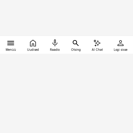
Menüü
Uudised
Raadio
Otsing
AI Chat
Logi sisse
Vana-Lõuna 39/1, 19094 Tallinn
(+372) 667 0111
raamatupidaja@raamatupidaja.ee
Telli
Reklaam
Firmast