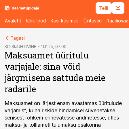
Telli
Avaleht
Kõik lood
Küsi küsimus
Üritused
Raadiosaa
cebook
Tagasi
Twitter)
KRIISIJUHTIMINE
11.11.25, 07:00
Maksuamet üüritulu
kedIn
varjajale: sina võid
ail
järgmisena sattuda meie
k
radarile
Maksuamet on järjest enam avastamas üüritulude
varjamist, kuna riskide hindamisel süvenetakse
senisest rohkem erinevatesse andmetesse, ütles
maksu- ja tolliameti tulumaksu osakonna