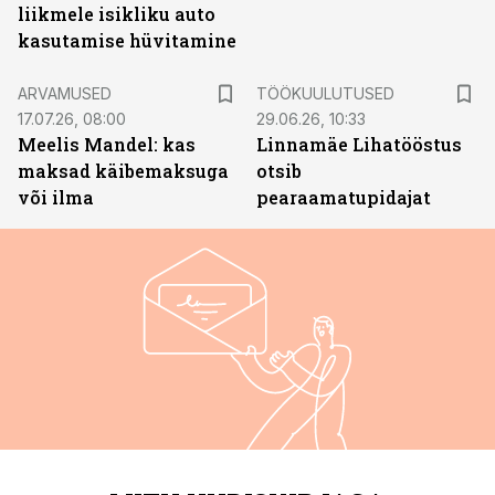
liikmele isikliku auto
kasutamise hüvitamine
ST
ARVAMUSED
TÖÖKUULUTUSED
17.07.26, 08:00
29.06.26, 10:33
Meelis Mandel: kas
Linnamäe Lihatööstus
maksad käibemaksuga
otsib
või ilma
pearaamatupidajat