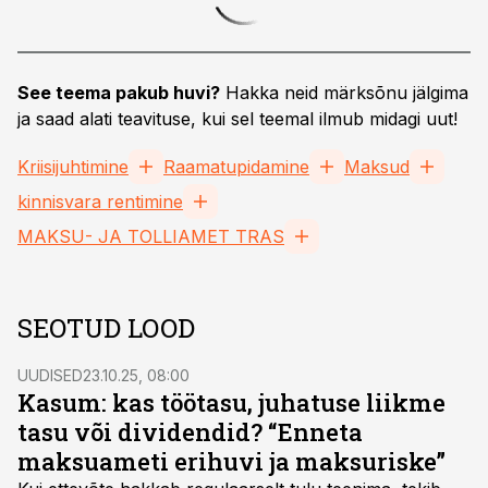
See teema pakub huvi?
Hakka neid märksõnu jälgima
ja saad alati teavituse, kui sel teemal ilmub midagi uut!
Kriisijuhtimine
Raamatupidamine
Maksud
kinnisvara rentimine
MAKSU- JA TOLLIAMET TRAS
SEOTUD LOOD
UUDISED
23.10.25, 08:00
Kasum: kas töötasu, juhatuse liikme
tasu või dividendid? “Enneta
maksuameti erihuvi ja maksuriske”