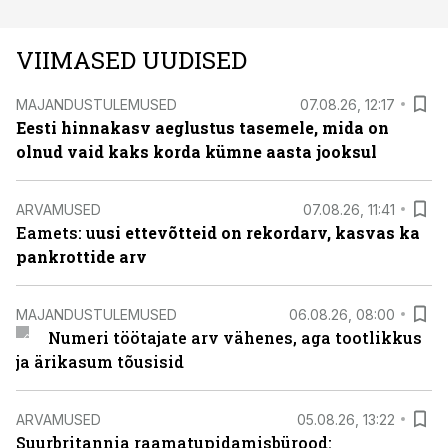
VIIMASED UUDISED
MAJANDUSTULEMUSED
07.08.26, 12:17
Eesti hinnakasv aeglustus tasemele, mida on
olnud vaid kaks korda kümne aasta jooksul
ARVAMUSED
07.08.26, 11:41
Eamets: u
usi ettevõtteid on rekordarv, kasvas ka
pankrottide arv
MAJANDUSTULEMUSED
06.08.26, 08:00
Numeri töötajate arv vähenes, aga tootlikkus
ja ärikasum tõusisid
ARVAMUSED
05.08.26, 13:22
Suurbritannia raamatupidamisbürood: