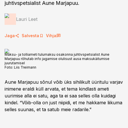
juhtivspetsialist Aune Marjapuu.
Lauri Leet
Jaga
Salvesta
Vihja
Maksu- ja tolliameti tulumaksu osakonna juhtivspetsialist Aune
Marjapuu rõhutab info jagamise olulisust ausa maksukäitumise
juurutamisel
Foto:
Liis Treimann
Aune Marjapuu sõnul võib üks sihilikult üüritulu varjav
inimene eraldi küll arvata, et tema kindlasti ameti
uurimise alla ei satu, aga ta ei saa selles olla kuidagi
kindel. “Võib-olla on just niipidi, et me hakkame liikuma
selles suunas, et ta satub meie radarile.”