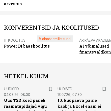
arvestus
KONVERENTSID JA KOOLITUSED
8 akadeemilist tundi
IT KOOLITUS
ÄRIPÄEVA AKADEE
Power BI baaskoolitus
AI võimalused
finantsvaldko
HETKEL KUUM
UUDISED
UUDISED
04.08.26, 08:00
13.07.26, 07:30
Uus TSD kord paneb
10. kuupäeva paine
raamatupidajad vigu
kaob ja Excel enam ei