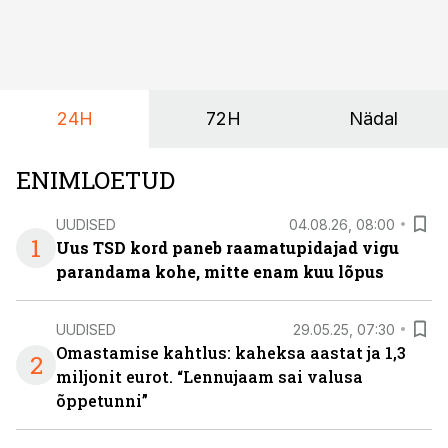
24H
72H
Nädal
ENIMLOETUD
UUDISED
04.08.26, 08:00
1
Uus TSD kord paneb raamatupidajad vigu
parandama kohe, mitte enam kuu lõpus
UUDISED
29.05.25, 07:30
Omastamise kahtlus: kaheksa aastat ja 1,3
2
miljonit eurot. “Lennujaam sai valusa
õppetunni”