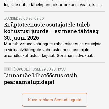
lugejate erilise tähelepanu oktoobrikuus. Vaata, kas
teised lugejad leidsid midagi sellist, mis sul kahe silma
vahele on jäänud.
UUDISED
26.06.25, 08:00
Krüptoteenuste osutajatele tuleb
kohustusi juurde – esimene tähtaeg
30. juuni 2026
Muutub virtuaalvääringute rahakotiteenuse osutajate
ja virtuaalvääringute vahetusteenuse osutajate
aruandluskohustus, kirjutab Soraineni advokaat
Hanna Esko.
TÖÖKUULUTUSED
29.06.26, 10:33
ST
Linnamäe Lihatööstus otsib
pearaamatupidajat
Kuva rohkem Seotud lugusid