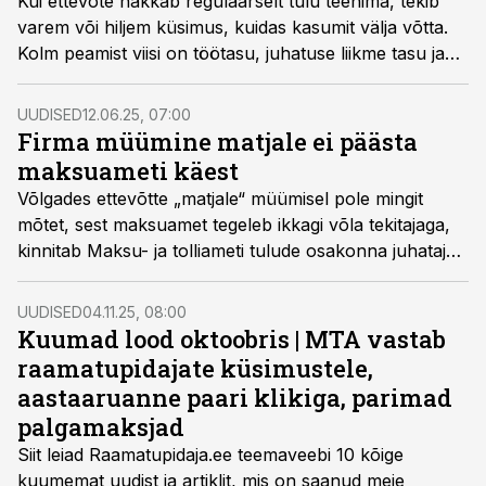
Kui ettevõte hakkab regulaarselt tulu teenima, tekib
varem või hiljem küsimus, kuidas kasumit välja võtta.
Kolm peamist viisi on töötasu, juhatuse liikme tasu ja
dividendid. Mida millal eelistada ja milliste maksudega
peab arvestama, selgitab Nordfinance juhatuse liige ja
UUDISED
12.06.25, 07:00
raamatupidaja Martin Esinurm.
Firma müümine matjale ei päästa
maksuameti käest
Võlgades ettevõtte „matjale“ müümisel pole mingit
mõtet, sest maksuamet tegeleb ikkagi võla tekitajaga,
kinnitab Maksu- ja tolliameti tulude osakonna juhataja
Liina Jõõts. Creditreformi juhi Alar Jägeri hinnangul on
matmisele läinud ettevõttest juba keeruline võlgu kätte
UUDISED
04.11.25, 08:00
saada.
Kuumad lood oktoobris | MTA vastab
raamatupidajate küsimustele,
aastaaruanne paari klikiga, parimad
palgamaksjad
Siit leiad Raamatupidaja.ee teemaveebi 10 kõige
kuumemat uudist ja artiklit, mis on saanud meie