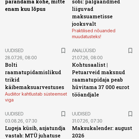
parandama kohe, mitte
sobi: palgaandmed
enam kuu lõpus
liiguvad
maksuametisse
jooksvalt
Praktilised nõuanded
muudatusteks!
UUDISED
ANALÜÜSID
28.07.26, 08:00
21.07.26, 08:00
Bolti
Kohtusaalist
|
raamatupidamislikud
Petuarveid maksnud
trikid
raamatupidaja peab
käibemaksuarvestuses
hüvitama 37 000 eurot
Audiitor kahtlustab süsteemset
tööandjale
viga
UUDISED
UUDISED
03.08.26, 07:30
31.07.26, 07:30
Lugeja küsib, asjatundja
Maksukalender: august
vastab: MTÜ juhatuse
2026