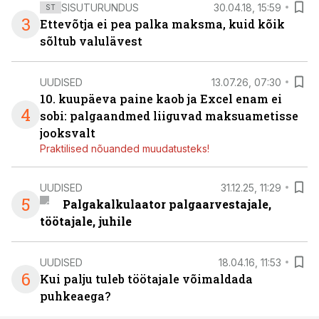
SISUTURUNDUS
30.04.18, 15:59
ST
3
Ettevõtja ei pea palka maksma, kuid kõik
sõltub valulävest
UUDISED
13.07.26, 07:30
10. kuupäeva paine kaob ja Excel enam ei
4
sobi: palgaandmed liiguvad maksuametisse
jooksvalt
Praktilised nõuanded muudatusteks!
UUDISED
31.12.25, 11:29
5
Palgakalkulaator palgaarvestajale,
töötajale, juhile
UUDISED
18.04.16, 11:53
6
Kui palju tuleb töötajale võimaldada
puhkeaega?