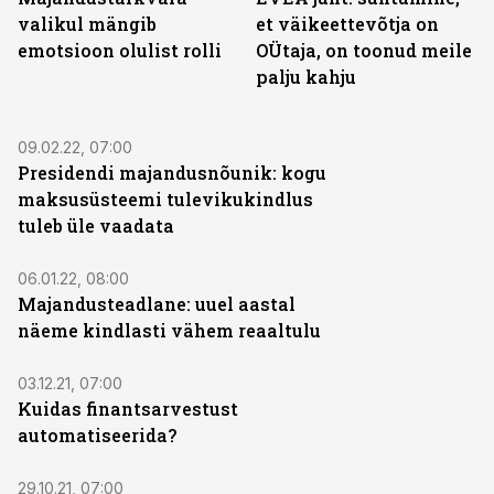
valikul mängib
et väikeettevõtja on
emotsioon olulist rolli
OÜtaja, on toonud meile
palju kahju
09.02.22, 07:00
Presidendi majandusnõunik: kogu
maksusüsteemi tulevikukindlus
tuleb üle vaadata
06.01.22, 08:00
Majandusteadlane: uuel aastal
näeme kindlasti vähem reaaltulu
03.12.21, 07:00
Kuidas finantsarvestust
automatiseerida?
29.10.21, 07:00