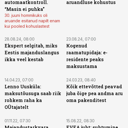
automaatkontroll.
aruandluse kohustus
“Masin ei puhka”
30. juuni hommikuks oli
aruande esitanud napilt enam
kui pooled kohuslastest
ST
28.08.24, 08:00
23.08.24, 07:00
Ekspert selgitab, miks
Kogenud
Eestis majanduslangus
raamatupidaja: e-
ikka veel kestab
residente peaks
maksustama
14.04.23, 07:00
24.03.23, 08:40
Lenno Uusküla:
Kõik ettevõtted peavad
maksutõusuga saab riik
juba õige pea andma aru
rohkem raha ka
oma pakenditest
OÜtajatelt
01.11.22, 07:30
15.08.22, 08:30
Majandustarkvara
EVEA juht: suhtumine,