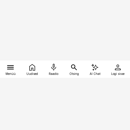
Menüü
Uudised
Raadio
Otsing
AI Chat
Logi sisse
Vana-Lõuna 39/1, 19094 Tallinn
(+372) 667 0111
raamatupidaja@raamatupidaja.ee