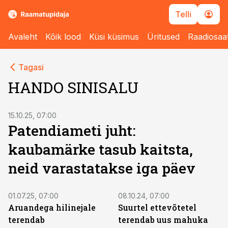
Telli
Avaleht
Kõik lood
Küsi küsimus
Üritused
Raadiosaa
Tagasi
HANDO SINISALU
15.10.25, 07:00
Patendiameti juht:
kaubamärke tasub kaitsta,
neid varastatakse iga päev
01.07.25, 07:00
08.10.24, 07:00
Aruandega hilinejale
Suurtel ettevõtetel
terendab
terendab uus mahuka