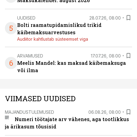
Maksukalender: august 2026
UUDISED
28.07.26, 08:00
Bolti raamatupidamislikud trikid
5
käibemaksuarvestuses
Audiitor kahtlustab süsteemset viga
ARVAMUSED
17.07.26, 08:00
6
Meelis Mandel: kas maksad käibemaksuga
või ilma
VIIMASED UUDISED
MAJANDUSTULEMUSED
06.08.26, 08:00
Numeri töötajate arv vähenes, aga tootlikkus
ja ärikasum tõusisid