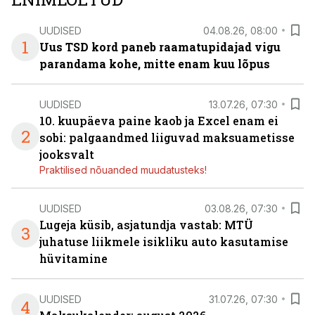
UUDISED
04.08.26, 08:00
1
Uus TSD kord paneb raamatupidajad vigu
parandama kohe, mitte enam kuu lõpus
UUDISED
13.07.26, 07:30
10. kuupäeva paine kaob ja Excel enam ei
2
sobi: palgaandmed liiguvad maksuametisse
jooksvalt
Praktilised nõuanded muudatusteks!
UUDISED
03.08.26, 07:30
Lugeja küsib, asjatundja vastab: MTÜ
3
juhatuse liikmele isikliku auto kasutamise
hüvitamine
UUDISED
31.07.26, 07:30
4