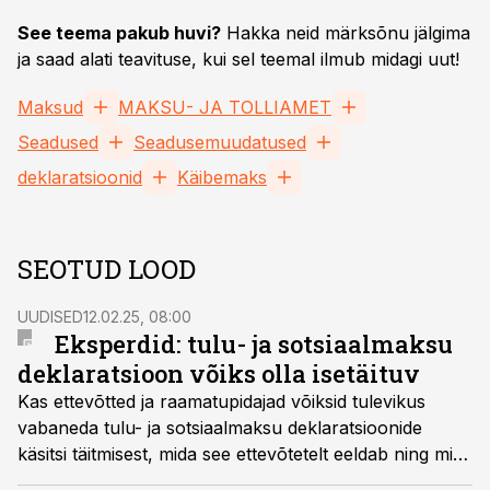
See teema pakub huvi?
Hakka neid märksõnu jälgima
ja saad alati teavituse, kui sel teemal ilmub midagi uut!
Maksud
MAKSU- JA TOLLIAMET
Seadused
Seadusemuudatused
deklaratsioonid
Käibemaks
SEOTUD LOOD
UUDISED
12.02.25, 08:00
Eksperdid: tulu- ja sotsiaalmaksu
deklaratsioon võiks olla isetäituv
Kas ettevõtted ja raamatupidajad võiksid tulevikus
vabaneda tulu- ja sotsiaalmaksu deklaratsioonide
käsitsi täitmisest, mida see ettevõtetelt eeldab ning mis
saab lisadest ja erisustest?