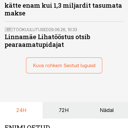
kätte enam kui 1,3 miljardit tasumata
makse
TÖÖKUULUTUSED
29.06.26, 10:33
ST
Linnamäe Lihatööstus otsib
pearaamatupidajat
Kuva rohkem Seotud lugusid
24H
72H
Nädal
ENIMLOETUD