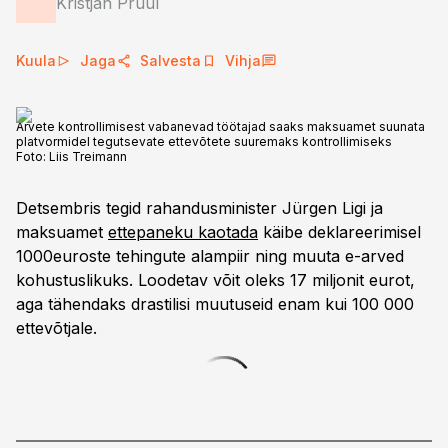
Kristjan Pruul
Kuula
Jaga
Salvesta
Vihja
Arvete kontrollimisest vabanevad töötajad saaks maksuamet suunata
platvormidel tegutsevate ettevõtete suuremaks kontrollimiseks
Foto:
Liis Treimann
Detsembris tegid rahandusminister Jürgen Ligi ja
maksuamet
ettepaneku kaotada
käibe deklareerimisel
1000euroste tehingute alampiir ning muuta e-arved
kohustuslikuks. Loodetav võit oleks 17 miljonit eurot,
aga tähendaks drastilisi muutuseid enam kui 100 000
ettevõtjale.