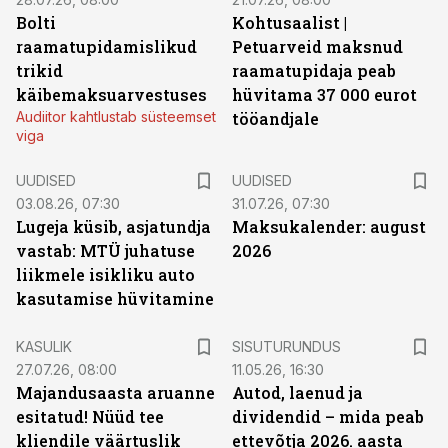
Bolti
Kohtusaalist
|
raamatupidamislikud
Petuarveid maksnud
trikid
raamatupidaja peab
käibemaksuarvestuses
hüvitama 37 000 eurot
Audiitor kahtlustab süsteemset
tööandjale
viga
UUDISED
UUDISED
03.08.26, 07:30
31.07.26, 07:30
Lugeja küsib, asjatundja
Maksukalender: august
vastab: MTÜ juhatuse
2026
liikmele isikliku auto
kasutamise hüvitamine
ST
KASULIK
SISUTURUNDUS
27.07.26, 08:00
11.05.26, 16:30
Majandusaasta aruanne
Autod, laenud ja
esitatud! Nüüd tee
dividendid – mida peab
kliendile väärtuslik
ettevõtja 2026. aasta