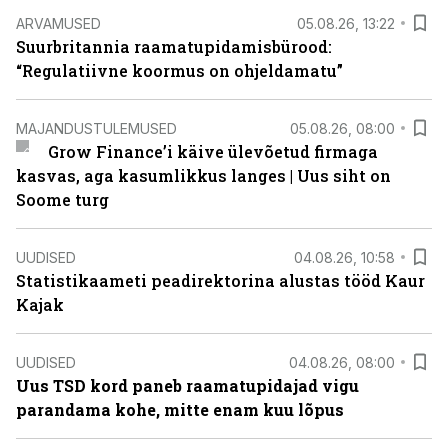
ARVAMUSED
05.08.26, 13:22
Suurbritannia raamatupidamisbürood:
“Regulatiivne koormus on ohjeldamatu”
MAJANDUSTULEMUSED
05.08.26, 08:00
Grow Finance’i käive ülevõetud firmaga
kasvas, aga kasumlikkus langes | Uus siht on
Soome turg
UUDISED
04.08.26, 10:58
Statistikaameti peadirektorina alustas tööd Kaur
Kajak
UUDISED
04.08.26, 08:00
Uus TSD kord paneb raamatupidajad vigu
parandama kohe, mitte enam kuu lõpus