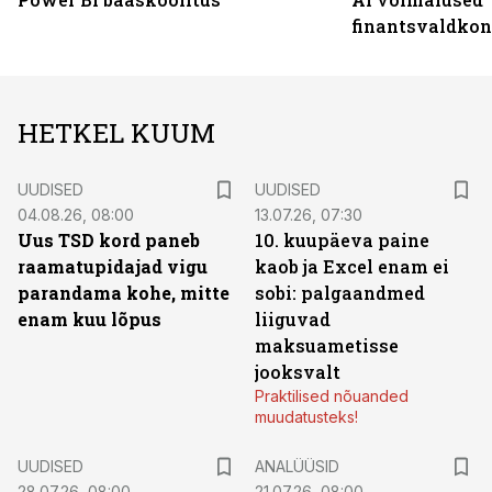
finantsvaldko
HETKEL KUUM
UUDISED
UUDISED
04.08.26, 08:00
13.07.26, 07:30
Uus TSD kord paneb
10. kuupäeva paine
raamatupidajad vigu
kaob ja Excel enam ei
parandama kohe, mitte
sobi: palgaandmed
enam kuu lõpus
liiguvad
maksuametisse
jooksvalt
Praktilised nõuanded
muudatusteks!
UUDISED
ANALÜÜSID
28.07.26, 08:00
21.07.26, 08:00