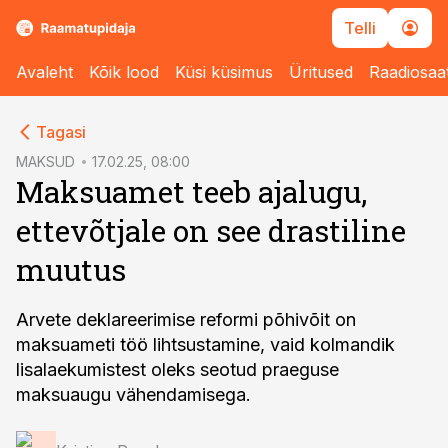
Telli
Avaleht
Kõik lood
Küsi küsimus
Üritused
Raadiosaa
cebook
Tagasi
Twitter)
MAKSUD
17.02.25, 08:00
Maksuamet teeb ajalugu,
kedIn
ettevõtjale on see drastiline
ail
muutus
k
Arvete deklareerimise reformi põhivõit on
maksuameti töö lihtsustamine, vaid kolmandik
lisalaekumistest oleks seotud praeguse
maksuaugu vähendamisega.