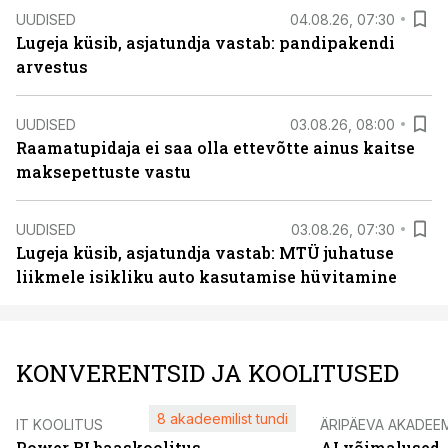
UUDISED
04.08.26, 07:30
Lugeja küsib, asjatundja vastab: pandipakendi
arvestus
UUDISED
03.08.26, 08:00
Raamatupidaja ei saa olla ettevõtte ainus kaitse
maksepettuste vastu
UUDISED
03.08.26, 07:30
Lugeja küsib, asjatundja vastab: MTÜ juhatuse
liikmele isikliku auto kasutamise hüvitamine
KONVERENTSID JA KOOLITUSED
8 akadeemilist tundi
IT KOOLITUS
ÄRIPÄEVA AKADEE
Power BI baaskoolitus
AI võimalused