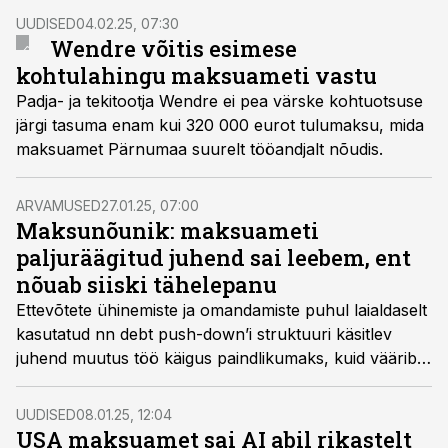
UUDISED
04.02.25, 07:30
Wendre võitis esimese
kohtulahingu maksuameti vastu
Padja- ja tekitootja Wendre ei pea värske kohtuotsuse
järgi tasuma enam kui 320 000 eurot tulumaksu, mida
maksuamet Pärnumaa suurelt tööandjalt nõudis.
ARVAMUSED
27.01.25, 07:00
Maksunõunik: maksuameti
paljuräägitud juhend sai leebem, ent
nõuab siiski tähelepanu
Ettevõtete ühinemiste ja omandamiste puhul laialdaselt
kasutatud nn debt push-down’i struktuuri käsitlev
juhend muutus töö käigus paindlikumaks, kuid väärib
tähelepanelikult tutvumist, kirjutab advokaadibüroo
Ellex Raidla maksunõunik Dmitri Rozenblat.
UUDISED
08.01.25, 12:04
USA maksuamet sai AI abil rikastelt