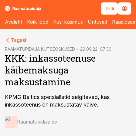
Telli
Avaleht
Kõik lood
Küsi küsimus
Üritused
Raadiosaa
cebook
Tagasi
Twitter)
RAAMATUPIDAJA KUTSEOSKUSED
29.09.22, 07:30
KKK: inkassoteenuse
kedIn
käibemaksuga
ail
maksustamine
k
KPMG Baltics spetsialistid selgitavad, kas
inkassoteenus on maksustatav käive.
Raamatupidaja.ee