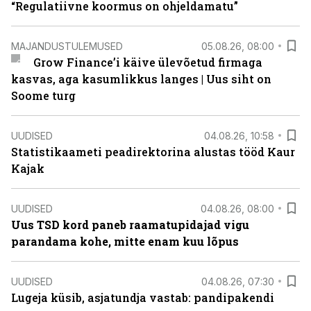
“Regulatiivne koormus on ohjeldamatu”
MAJANDUSTULEMUSED
05.08.26, 08:00
Grow Finance’i käive ülevõetud firmaga
kasvas, aga kasumlikkus langes | Uus siht on
Soome turg
UUDISED
04.08.26, 10:58
Statistikaameti peadirektorina alustas tööd Kaur
Kajak
UUDISED
04.08.26, 08:00
Uus TSD kord paneb raamatupidajad vigu
parandama kohe, mitte enam kuu lõpus
UUDISED
04.08.26, 07:30
Lugeja küsib, asjatundja vastab: pandipakendi