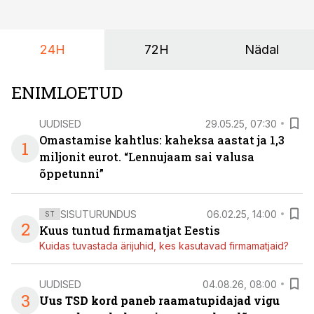
dividendide maksustamist ning kus peituvad suurimad
riskikohad.
24H
72H
Nädal
ENIMLOETUD
UUDISED
29.05.25, 07:30
Omastamise kahtlus: kaheksa aastat ja 1,3
1
miljonit eurot. “Lennujaam sai valusa
õppetunni”
SISUTURUNDUS
06.02.25, 14:00
ST
2
Kuus tuntud firmamatjat Eestis
Kuidas tuvastada ärijuhid, kes kasutavad firmamatjaid?
UUDISED
04.08.26, 08:00
3
Uus TSD kord paneb raamatupidajad vigu