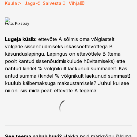
Kuula
Jaga
Salvesta
Vihja
Foto:
Pixabay
Lugeja küsib:
ettevõte A sõlmis oma võlglastelt
võlgade sissenõudmiseks inkassoettevõttega B
käsunduslepingu. Lepingus on ettevõttele B (tema
poolt kantud sissenõudmiskulude hüvitamiseks) ette
nähtud kindel % võlgnikult laekunud summadelt. Kas
antud summa (kindel % võlgnikult laekunud summast)
kuulub käibemaksuga maksustamisele? Juhul kui see
nii on, siis mida peab ettevõte A tegema:
See teema pakub huvi?
Hakka neid märksõnu jälgima