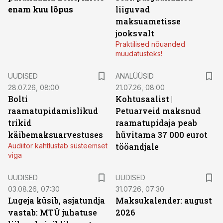
enam kuu lõpus
liiguvad
maksuametisse
jooksvalt
Praktilised nõuanded
muudatusteks!
UUDISED
ANALÜÜSID
28.07.26, 08:00
21.07.26, 08:00
Bolti
Kohtusaalist
|
raamatupidamislikud
Petuarveid maksnud
trikid
raamatupidaja peab
käibemaksuarvestuses
hüvitama 37 000 eurot
Audiitor kahtlustab süsteemset
tööandjale
viga
UUDISED
UUDISED
03.08.26, 07:30
31.07.26, 07:30
Lugeja küsib, asjatundja
Maksukalender: august
vastab: MTÜ juhatuse
2026