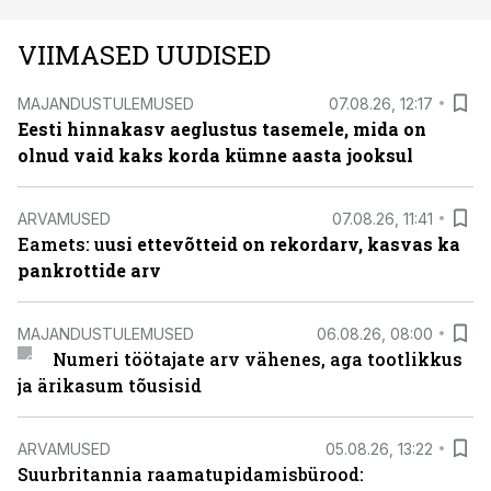
VIIMASED UUDISED
MAJANDUSTULEMUSED
07.08.26, 12:17
Eesti hinnakasv aeglustus tasemele, mida on
olnud vaid kaks korda kümne aasta jooksul
ARVAMUSED
07.08.26, 11:41
Eamets: u
usi ettevõtteid on rekordarv, kasvas ka
pankrottide arv
MAJANDUSTULEMUSED
06.08.26, 08:00
Numeri töötajate arv vähenes, aga tootlikkus
ja ärikasum tõusisid
ARVAMUSED
05.08.26, 13:22
Suurbritannia raamatupidamisbürood: