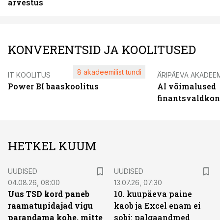
arvestus
KONVERENTSID JA KOOLITUSED
8 akadeemilist tundi
IT KOOLITUS
ÄRIPÄEVA AKADEE
Power BI baaskoolitus
AI võimalused
finantsvaldko
HETKEL KUUM
UUDISED
UUDISED
04.08.26, 08:00
13.07.26, 07:30
Uus TSD kord paneb
10. kuupäeva paine
raamatupidajad vigu
kaob ja Excel enam ei
parandama kohe, mitte
sobi: palgaandmed