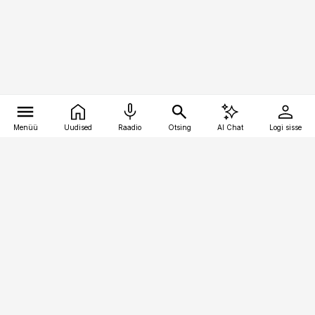
Menüü
Uudised
Raadio
Otsing
AI Chat
Logi sisse
Vana-Lõuna 39/1, 19094 Tallinn
(+372) 667 0111
raamatupidaja@raamatupidaja.ee
Telli
Reklaam
Firmast