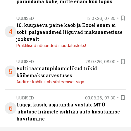
parandama kohe, mitte enam kuu lõpus
UUDISED
13.07.26, 07:30
10. kuupäeva paine kaob ja Excel enam ei
4
sobi: palgaandmed liiguvad maksuametisse
jooksvalt
Praktilised nõuanded muudatusteks!
UUDISED
28.07.26, 08:00
Bolti raamatupidamislikud trikid
5
käibemaksuarvestuses
Audiitor kahtlustab süsteemset viga
UUDISED
03.08.26, 07:30
Lugeja küsib, asjatundja vastab: MTÜ
6
juhatuse liikmele isikliku auto kasutamise
hüvitamine