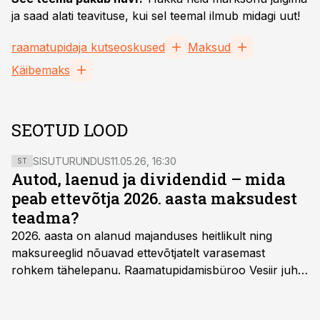
ja saad alati teavituse, kui sel teemal ilmub midagi uut!
raamatupidaja kutseoskused
Maksud
Käibemaks
SEOTUD LOOD
SISUTURUNDUS
11.05.26, 16:30
ST
Autod, laenud ja dividendid – mida
peab ettevõtja 2026. aasta maksudest
teadma?
2026. aasta on alanud majanduses heitlikult ning
maksureeglid nõuavad ettevõtjatelt varasemast
rohkem tähelepanu. Raamatupidamisbüroo Vesiir juht
ja omanik Enno Lepvalts selgitab, millised muudatused
mõjutavad enim auto kasutamist, laenusuhteid ja