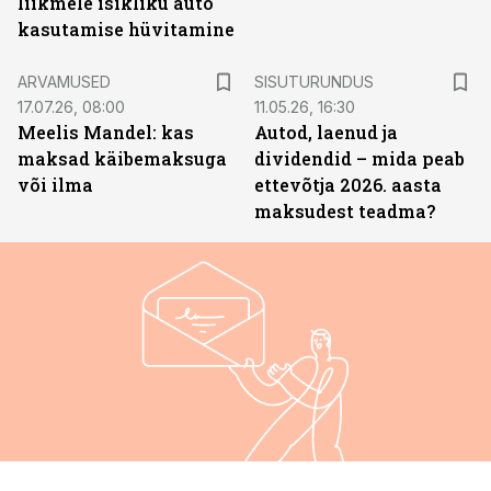
liikmele isikliku auto
kasutamise hüvitamine
ST
ARVAMUSED
SISUTURUNDUS
17.07.26, 08:00
11.05.26, 16:30
Meelis Mandel: kas
Autod, laenud ja
maksad käibemaksuga
dividendid – mida peab
või ilma
ettevõtja 2026. aasta
maksudest teadma?