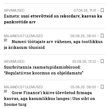
ARVAMUSED
07.08.26, 11:41
Eamets: u
usi ettevõtteid on rekordarv, kasvas ka
pankrottide arv
MAJANDUSTULEMUSED
06.08.26, 08:00
Numeri töötajate arv vähenes, aga tootlikkus
ja ärikasum tõusisid
ARVAMUSED
05.08.26, 13:22
Suurbritannia raamatupidamisbürood:
“Regulatiivne koormus on ohjeldamatu”
MAJANDUSTULEMUSED
05.08.26, 08:00
Grow Finance’i käive ülevõetud firmaga
kasvas, aga kasumlikkus langes | Uus siht on
Soome turg