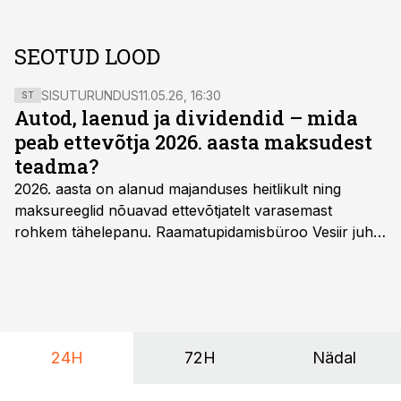
SEOTUD LOOD
SISUTURUNDUS
11.05.26, 16:30
ST
Autod, laenud ja dividendid – mida
peab ettevõtja 2026. aasta maksudest
teadma?
2026. aasta on alanud majanduses heitlikult ning
maksureeglid nõuavad ettevõtjatelt varasemast
rohkem tähelepanu. Raamatupidamisbüroo Vesiir juht
ja omanik Enno Lepvalts selgitab, millised muudatused
mõjutavad enim auto kasutamist, laenusuhteid ja
dividendide maksustamist ning kus peituvad suurimad
riskikohad.
24H
72H
Nädal