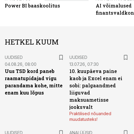
Power BI baaskoolitus
AI võimalused
finantsvaldko
HETKEL KUUM
UUDISED
UUDISED
04.08.26, 08:00
13.07.26, 07:30
Uus TSD kord paneb
10. kuupäeva paine
raamatupidajad vigu
kaob ja Excel enam ei
parandama kohe, mitte
sobi: palgaandmed
enam kuu lõpus
liiguvad
maksuametisse
jooksvalt
Praktilised nõuanded
muudatusteks!
UUDISED
ANALÜÜSID