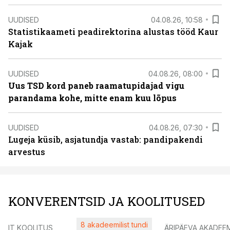
UUDISED
04.08.26, 10:58
Statistikaameti peadirektorina alustas tööd Kaur
Kajak
UUDISED
04.08.26, 08:00
Uus TSD kord paneb raamatupidajad vigu
parandama kohe, mitte enam kuu lõpus
UUDISED
04.08.26, 07:30
Lugeja küsib, asjatundja vastab: pandipakendi
arvestus
KONVERENTSID JA KOOLITUSED
8 akadeemilist tundi
IT KOOLITUS
ÄRIPÄEVA AKADEE