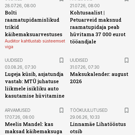
28.07.26, 08:00
21.07.26, 08:00
Bolti
Kohtusaalist
|
raamatupidamislikud
Petuarveid maksnud
trikid
raamatupidaja peab
käibemaksuarvestuses
hüvitama 37 000 eurot
Audiitor kahtlustab süsteemset
tööandjale
viga
UUDISED
UUDISED
03.08.26, 07:30
31.07.26, 07:30
Lugeja küsib, asjatundja
Maksukalender: august
vastab: MTÜ juhatuse
2026
liikmele isikliku auto
kasutamise hüvitamine
ST
ARVAMUSED
TÖÖKUULUTUSED
17.07.26, 08:00
29.06.26, 10:33
Meelis Mandel: kas
Linnamäe Lihatööstus
maksad käibemaksuga
otsib