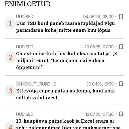
ENIMLOETUD
UUDISED
04.08.26, 08:00
1
Uus TSD kord paneb raamatupidajad vigu
parandama kohe, mitte enam kuu lõpus
UUDISED
29.05.25, 07:30
Omastamise kahtlus: kaheksa aastat ja 1,3
2
miljonit eurot. “Lennujaam sai valusa
õppetunni”
SISUTURUNDUS
30.04.18, 15:59
ST
3
Ettevõtja ei pea palka maksma, kuid kõik
sõltub valulävest
UUDISED
13.07.26, 07:30
10. kuupäeva paine kaob ja Excel enam ei
4
sobi: palgaandmed liiguvad maksuametisse