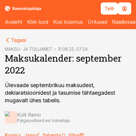
Telli
Avaleht
Kõik lood
Küsi küsimus
Üritused
Raadiosaa
cebook
Tagasi
Twitter)
MAKSU- JA TOLLIAMET
31.08.22, 07:24
Maksukalender: september
kedIn
2022
ail
k
Ülevaade septembrikuu maksudest,
deklaratsioonidest ja tasumise tähtaegadest
mugavalt ühes tabelis.
Külli Reino
Palgauudised.ee toimetaja
Kuula
Jaga
Salvesta
Vihja