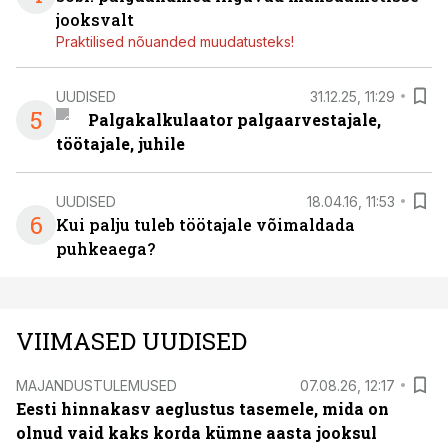
jooksvalt
Praktilised nõuanded muudatusteks!
UUDISED
31.12.25, 11:29
5
Palgakalkulaator palgaarvestajale,
töötajale, juhile
UUDISED
18.04.16, 11:53
6
Kui palju tuleb töötajale võimaldada
puhkeaega?
VIIMASED UUDISED
MAJANDUSTULEMUSED
07.08.26, 12:17
Eesti hinnakasv aeglustus tasemele, mida on
olnud vaid kaks korda kümne aasta jooksul