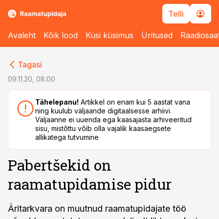
Telli
Avaleht
Kõik lood
Küsi küsimus
Üritused
Raadiosaa
cebook
cebook
Tagasi
Twitter)
Twitter)
09.11.20, 08:00
kedIn
kedIn
Tähelepanu!
Artikkel on enam kui 5 aastat vana
ning kuulub väljaande digitaalsesse arhiivi.
ail
ail
Väljaanne ei uuenda ega kaasajasta arhiveeritud
sisu, mistõttu võib olla vajalik kaasaegsete
k
k
allikatega tutvumine
Pabertšekid on
raamatupidamise pidur
Äritarkvara on muutnud raamatupidajate töö