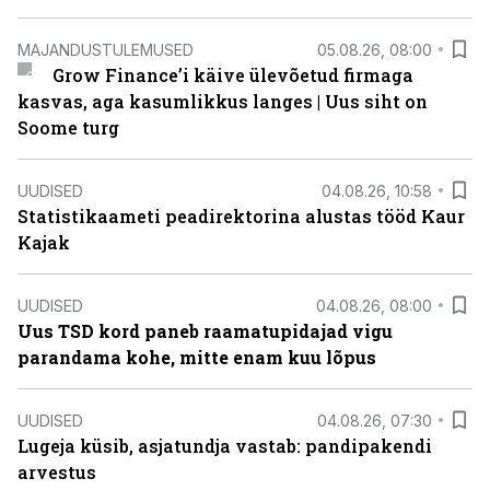
MAJANDUSTULEMUSED
05.08.26, 08:00
Grow Finance’i käive ülevõetud firmaga
kasvas, aga kasumlikkus langes | Uus siht on
Soome turg
UUDISED
04.08.26, 10:58
Statistikaameti peadirektorina alustas tööd Kaur
Kajak
UUDISED
04.08.26, 08:00
Uus TSD kord paneb raamatupidajad vigu
parandama kohe, mitte enam kuu lõpus
UUDISED
04.08.26, 07:30
Lugeja küsib, asjatundja vastab: pandipakendi
arvestus