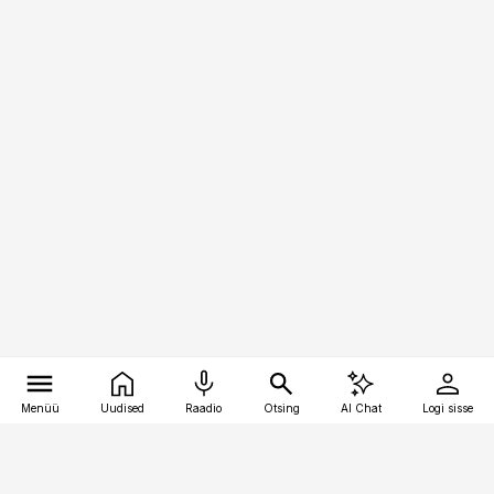
Menüü
Uudised
Raadio
Otsing
AI Chat
Logi sisse