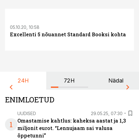
05.10.20, 10:58
Excellenti 5 nõuannet Standard Booksi kohta
24H
72H
Nädal
ENIMLOETUD
UUDISED
29.05.25, 07:30
Omastamise kahtlus: kaheksa aastat ja 1,3
1
miljonit eurot. “Lennujaam sai valusa
õppetunni”