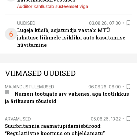
Audiitor kahtlustab süsteemset viga
UUDISED
03.08.26, 07:30
Lugeja küsib, asjatundja vastab: MTÜ
6
juhatuse liikmele isikliku auto kasutamise
hüvitamine
VIIMASED UUDISED
MAJANDUSTULEMUSED
06.08.26, 08:00
Numeri töötajate arv vähenes, aga tootlikkus
ja ärikasum tõusisid
ARVAMUSED
05.08.26, 13:22
Suurbritannia raamatupidamisbürood:
“Regulatiivne koormus on ohjeldamatu”