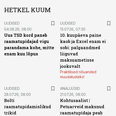
HETKEL KUUM
UUDISED
UUDISED
04.08.26, 08:00
13.07.26, 07:30
Uus TSD kord paneb
10. kuupäeva paine
raamatupidajad vigu
kaob ja Excel enam ei
parandama kohe, mitte
sobi: palgaandmed
enam kuu lõpus
liiguvad
maksuametisse
jooksvalt
Praktilised nõuanded
muudatusteks!
UUDISED
ANALÜÜSID
28.07.26, 08:00
21.07.26, 08:00
Bolti
Kohtusaalist
|
raamatupidamislikud
Petuarveid maksnud
trikid
raamatupidaja peab