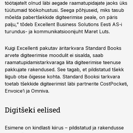
töötajatelt olnud läbi aegade raamatupidajate jaoks üks
tüütumaid töökohustusi. Seega põhjuseid, miks tasub
mõelda pabertšekkide digiteerimise peale, on päris
palju,” tõdeb Excellent Business Solutions Eesti AS-i
turundus- ja kommunikatsioonijuht Maret Luts.
Kuigi Excellenti pakutav äritarkvara Standard Books
arvete digiteerimise moodulit ei sisalda, saab
raamatupidamistarkvaraga liita digiteerimise teenuse
pakkujate rakendused. See tagab, et pildistatud tšekk
liigub otse õigesse kohta. Standard Booksi tarkvara
toetab tšekkide digiteerimist läbi partnerite CostPocketi,
Envoice’i ja Omniva.
Digitšeki eelised
Esimene on kindlasti kiirus – pildistatud ja rakendusse