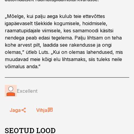
„Mõelge, kui palju aega kulub teie ettevõttes
igapäevaselt tšekkide kogumisele, hoidmisele,
raamatupidajale viimisele, kes samamoodi käsitsi
nendega peab edasi tegelema. Palju lihtsam on teha
kohe arvest pilt, laadida see rakendusse ja ongi
olemas,” ütleb Luts. „Kui on olemas lahendused, mis
muudavad meie kõigi elu lihtsamaks, siis tuleks neile
võimalus anda.”
Excellent
Jaga
Vihja
SEOTUD LOOD