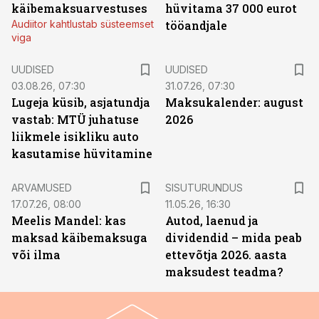
käibemaksuarvestuses
hüvitama 37 000 eurot
Audiitor kahtlustab süsteemset
tööandjale
viga
UUDISED
UUDISED
03.08.26, 07:30
31.07.26, 07:30
Lugeja küsib, asjatundja
Maksukalender: august
vastab: MTÜ juhatuse
2026
liikmele isikliku auto
kasutamise hüvitamine
ST
ARVAMUSED
SISUTURUNDUS
17.07.26, 08:00
11.05.26, 16:30
Meelis Mandel: kas
Autod, laenud ja
maksad käibemaksuga
dividendid – mida peab
või ilma
ettevõtja 2026. aasta
maksudest teadma?