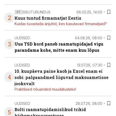
SISUTURUNDUS
06.02.25, 14:00
ST
2
Kuus tuntud firmamatjat Eestis
Kuidas tuvastada ärijuhid, kes kasutavad firmamatjaid?
UUDISED
04.08.26, 08:00
3
Uus TSD kord paneb raamatupidajad vigu
parandama kohe, mitte enam kuu lõpus
UUDISED
13.07.26, 07:30
10. kuupäeva paine kaob ja Excel enam ei
4
sobi: palgaandmed liiguvad maksuametisse
jooksvalt
Praktilised nõuanded muudatusteks!
UUDISED
28.07.26, 08:00
Bolti raamatupidamislikud trikid
5
käibemaksuarvestuses