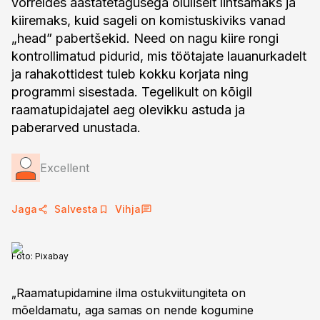
võrreldes aastatetagusega oluliselt lihtsamaks ja
kiiremaks, kuid sageli on komistuskiviks vanad
„head” pabertšekid. Need on nagu kiire rongi
kontrollimatud pidurid, mis töötajate lauanurkadelt
ja rahakottidest tuleb kokku korjata ning
programmi sisestada. Tegelikult on kõigil
raamatupidajatel aeg olevikku astuda ja
paberarved unustada.
Excellent
Jaga
Salvesta
Vihja
Foto:
Pixabay
„Raamatupidamine ilma ostukviitungiteta on
mõeldamatu, aga samas on nende kogumine