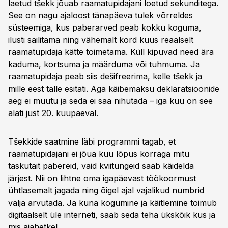
laetud tšekk jõuab raamatupidajani loetud sekunditega.
See on nagu ajaloost tänapäeva tulek võrreldes
süsteemiga, kus paberarved peab kokku koguma,
ilusti säilitama ning vähemalt kord kuus reaalselt
raamatupidaja kätte toimetama. Küll kipuvad need ära
kaduma, kortsuma ja määrduma või tuhmuma. Ja
raamatupidaja peab siis dešifreerima, kelle tšekk ja
mille eest talle esitati. Aga käibemaksu deklaratsioonide
aeg ei muutu ja seda ei saa nihutada – iga kuu on see
alati just 20. kuupäeval.
Tšekkide saatmine läbi programmi tagab, et
raamatupidajani ei jõua kuu lõpus korraga mitu
taskutäit pabereid, vaid kviitungeid saab käidelda
järjest. Nii on lihtne oma igapäevast töökoormust
ühtlasemalt jagada ning õigel ajal vajalikud numbrid
välja arvutada. Ja kuna kogumine ja käitlemine toimub
digitaalselt üle interneti, saab seda teha ükskõik kus ja
mis ajahetkel.