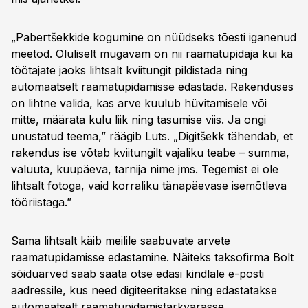
„Pabertšekkide kogumine on nüüdseks tõesti iganenud
meetod. Oluliselt mugavam on nii raamatupidaja kui ka
töötajate jaoks lihtsalt kviitungit pildistada ning
automaatselt raamatupidamisse edastada. Rakenduses
on lihtne valida, kas arve kuulub hüvitamisele või
mitte, määrata kulu liik ning tasumise viis. Ja ongi
unustatud teema,” räägib Luts. „Digitšekk tähendab, et
rakendus ise võtab kviitungilt vajaliku teabe – summa,
valuuta, kuupäeva, tarnija nime jms. Tegemist ei ole
lihtsalt fotoga, vaid korraliku tänapäevase isemõtleva
tööriistaga.”
Sama lihtsalt käib meilile saabuvate arvete
raamatupidamisse edastamine. Näiteks taksofirma Bolt
sõiduarved saab saata otse edasi kindlale e-posti
aadressile, kus need digiteeritakse ning edastatakse
automaatselt raamatupidamistarkvarasse.