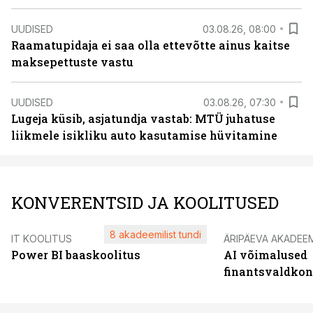
UUDISED
03.08.26, 08:00
Raamatupidaja ei saa olla ettevõtte ainus kaitse
maksepettuste vastu
UUDISED
03.08.26, 07:30
Lugeja küsib, asjatundja vastab: MTÜ juhatuse
liikmele isikliku auto kasutamise hüvitamine
KONVERENTSID JA KOOLITUSED
8 akadeemilist tundi
IT KOOLITUS
ÄRIPÄEVA AKADEE
Power BI baaskoolitus
AI võimalused
finantsvaldko