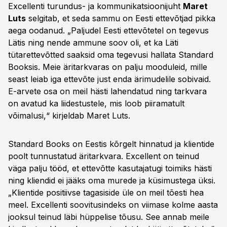
Excellenti turundus- ja kommunikatsioonijuht
Maret
Luts
selgitab, et seda sammu on Eesti ettevõtjad pikka
aega oodanud. „Paljudel Eesti ettevõtetel on tegevus
Lätis ning nende ammune soov oli, et ka Läti
tütarettevõtted saaksid oma tegevusi hallata Standard
Booksis. Meie äritarkvaras on palju mooduleid, mille
seast leiab iga ettevõte just enda ärimudelile sobivaid.
E-arvete osa on meil hästi lahendatud ning tarkvara
on avatud ka liidestustele, mis loob piiramatult
võimalusi,“ kirjeldab Maret Luts.
Standard Books on Eestis kõrgelt hinnatud ja klientide
poolt tunnustatud äritarkvara. Excellent on teinud
väga palju tööd, et ettevõtte kasutajatugi toimiks hästi
ning kliendid ei jääks oma murede ja küsimustega üksi.
„Klientide positiivse tagasiside üle on meil tõesti hea
meel. Excellenti soovitusindeks on viimase kolme aasta
jooksul teinud läbi hüppelise tõusu. See annab meile