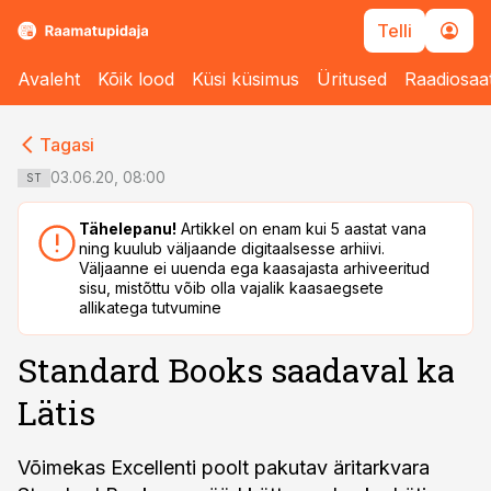
Telli
Avaleht
Kõik lood
Küsi küsimus
Üritused
Raadiosaa
cebook
cebook
Tagasi
Twitter)
Twitter)
03.06.20, 08:00
ST
kedIn
kedIn
Tähelepanu!
Artikkel on enam kui 5 aastat vana
ning kuulub väljaande digitaalsesse arhiivi.
ail
ail
Väljaanne ei uuenda ega kaasajasta arhiveeritud
sisu, mistõttu võib olla vajalik kaasaegsete
k
k
allikatega tutvumine
Standard Books saadaval ka
Lätis
Võimekas Excellenti poolt pakutav äritarkvara