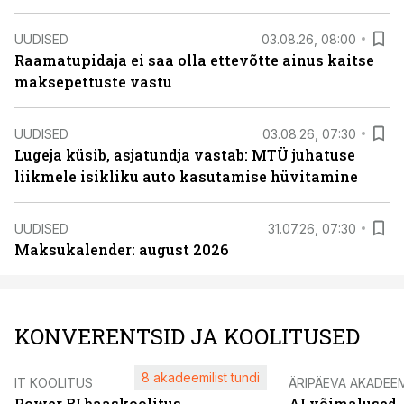
UUDISED
03.08.26, 08:00
Raamatupidaja ei saa olla ettevõtte ainus kaitse
maksepettuste vastu
UUDISED
03.08.26, 07:30
Lugeja küsib, asjatundja vastab: MTÜ juhatuse
liikmele isikliku auto kasutamise hüvitamine
UUDISED
31.07.26, 07:30
Maksukalender: august 2026
KONVERENTSID JA KOOLITUSED
8 akadeemilist tundi
IT KOOLITUS
ÄRIPÄEVA AKADEE
Power BI baaskoolitus
AI võimalused