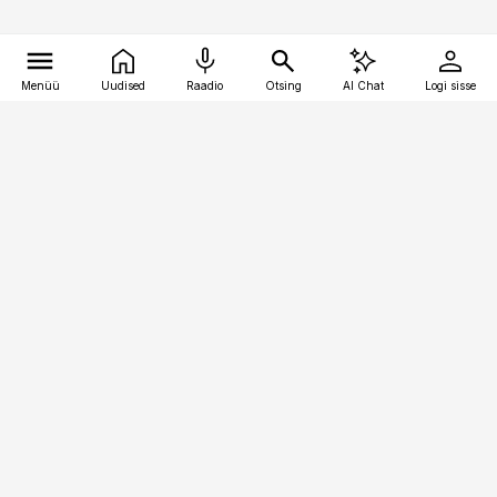
Menüü
Uudised
Raadio
Otsing
AI Chat
Logi sisse
Vana-Lõuna 39/1, 19094 Tallinn
(+372) 667 0111
raamatupidaja@raamatupidaja.ee
Telli
Reklaam
Firmast
Sisu kasutamisõigused
Ajakirjaniku
eetikakoodeks
Üldtingimused
Privaatsustingimused
Küpsiste poliitika
KKK