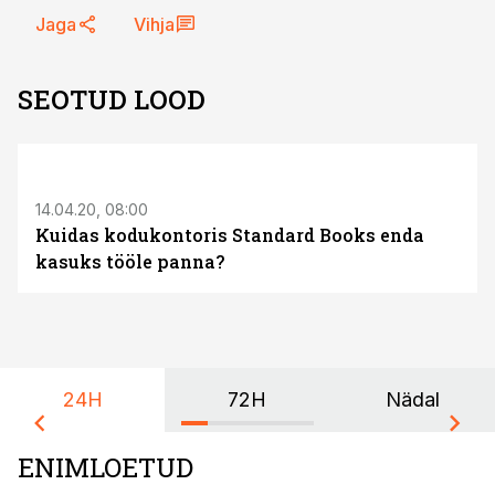
Jaga
Vihja
SEOTUD LOOD
ST
14.04.20, 08:00
Kuidas kodukontoris Standard Books enda
kasuks tööle panna?
24H
72H
Nädal
ENIMLOETUD