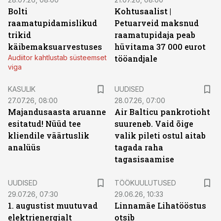
Bolti
Kohtusaalist
|
raamatupidamislikud
Petuarveid maksnud
trikid
raamatupidaja peab
käibemaksuarvestuses
hüvitama 37 000 eurot
Audiitor kahtlustab süsteemset
tööandjale
viga
KASULIK
UUDISED
27.07.26, 08:00
28.07.26, 07:00
Majandusaasta aruanne
Air Balticu pankrotioht
esitatud! Nüüd tee
suureneb. Vaid õige
kliendile väärtuslik
valik pileti ostul aitab
analüüs
tagada raha
tagasisaamise
ST
UUDISED
TÖÖKUULUTUSED
29.07.26, 07:30
29.06.26, 10:33
1. augustist muutuvad
Linnamäe Lihatööstus
elektrienergialt
otsib