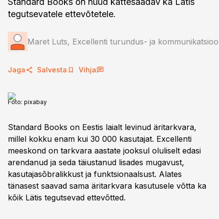
Standard Books on nüüd kättesaadav ka Lätis
tegutsevatele ettevõtetele.
Maret Luts, Excellenti turundus- ja kommunikatsioo
Jaga
Salvesta
Vihja
Foto:
pixabay
Standard Books on Eestis laialt levinud äritarkvara,
millel kokku enam kui 30 000 kasutajat. Excellenti
meeskond on tarkvara aastate jooksul oluliselt edasi
arendanud ja seda täiustanud lisades mugavust,
kasutajasõbralikkust ja funktsionaalsust. Alates
tänasest saavad sama äritarkvara kasutusele võtta ka
kõik Lätis tegutsevad ettevõtted.