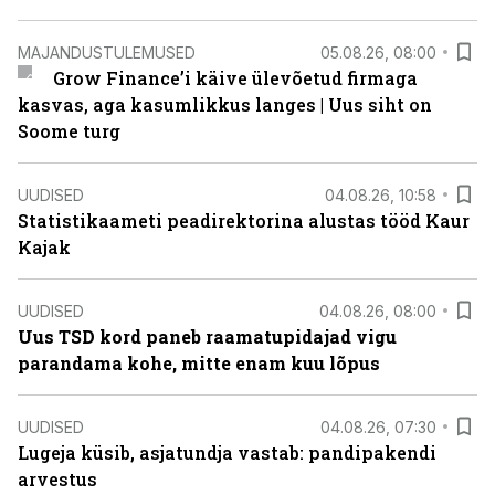
MAJANDUSTULEMUSED
05.08.26, 08:00
Grow Finance’i käive ülevõetud firmaga
kasvas, aga kasumlikkus langes | Uus siht on
Soome turg
UUDISED
04.08.26, 10:58
Statistikaameti peadirektorina alustas tööd Kaur
Kajak
UUDISED
04.08.26, 08:00
Uus TSD kord paneb raamatupidajad vigu
parandama kohe, mitte enam kuu lõpus
UUDISED
04.08.26, 07:30
Lugeja küsib, asjatundja vastab: pandipakendi
arvestus