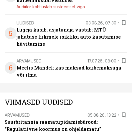
käibemaksuarvestuses
Audiitor kahtlustab süsteemset viga
UUDISED
03.08.26, 07:30
Lugeja küsib, asjatundja vastab: MTÜ
5
juhatuse liikmele isikliku auto kasutamise
hüvitamine
ARVAMUSED
17.07.26, 08:00
6
Meelis Mandel: kas maksad käibemaksuga
või ilma
VIIMASED UUDISED
ARVAMUSED
05.08.26, 13:22
Suurbritannia raamatupidamisbürood:
“Regulatiivne koormus on ohjeldamatu”