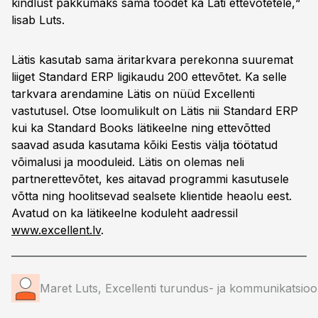
kindlust pakkumaks sama toodet ka Läti ettevõtetele,“
lisab Luts.
Lätis kasutab sama äritarkvara perekonna suuremat
liiget Standard ERP ligikaudu 200 ettevõtet. Ka selle
tarkvara arendamine Lätis on nüüd Excellenti
vastutusel. Otse loomulikult on Lätis nii Standard ERP
kui ka Standard Books lätikeelne ning ettevõtted
saavad asuda kasutama kõiki Eestis välja töötatud
võimalusi ja mooduleid. Lätis on olemas neli
partnerettevõtet, kes aitavad programmi kasutusele
võtta ning hoolitsevad sealsete klientide heaolu eest.
Avatud on ka lätikeelne koduleht aadressil
www.excellent.lv
.
Maret Luts, Excellenti turundus- ja kommunikatsioo