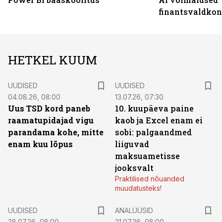
finantsvaldko
HETKEL KUUM
UUDISED
UUDISED
04.08.26, 08:00
13.07.26, 07:30
Uus TSD kord paneb
10. kuupäeva paine
raamatupidajad vigu
kaob ja Excel enam ei
parandama kohe, mitte
sobi: palgaandmed
enam kuu lõpus
liiguvad
maksuametisse
jooksvalt
Praktilised nõuanded
muudatusteks!
UUDISED
ANALÜÜSID
28.07.26, 08:00
21.07.26, 08:00