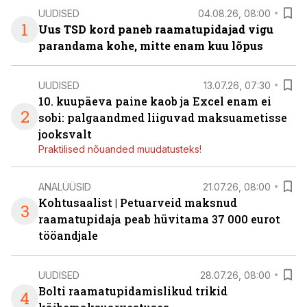
UUDISED
04.08.26, 08:00
1
Uus TSD kord paneb raamatupidajad vigu
parandama kohe, mitte enam kuu lõpus
UUDISED
13.07.26, 07:30
10. kuupäeva paine kaob ja Excel enam ei
2
sobi: palgaandmed liiguvad maksuametisse
jooksvalt
Praktilised nõuanded muudatusteks!
ANALÜÜSID
21.07.26, 08:00
Kohtusaalist
|
Petuarveid maksnud
3
raamatupidaja peab hüvitama 37 000 eurot
tööandjale
UUDISED
28.07.26, 08:00
Bolti raamatupidamislikud trikid
4