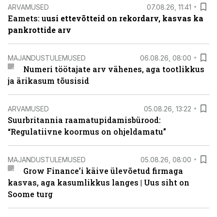
ARVAMUSED
07.08.26, 11:41
Eamets: u
usi ettevõtteid on rekordarv, kasvas ka
pankrottide arv
MAJANDUSTULEMUSED
06.08.26, 08:00
Numeri töötajate arv vähenes, aga tootlikkus
ja ärikasum tõusisid
ARVAMUSED
05.08.26, 13:22
Suurbritannia raamatupidamisbürood:
“Regulatiivne koormus on ohjeldamatu”
MAJANDUSTULEMUSED
05.08.26, 08:00
Grow Finance’i käive ülevõetud firmaga
kasvas, aga kasumlikkus langes | Uus siht on
Soome turg