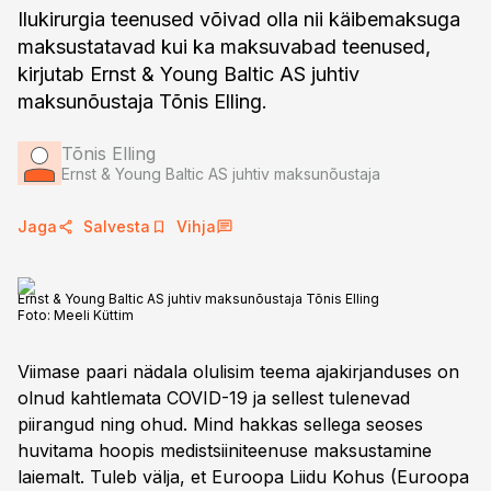
Ilukirurgia teenused võivad olla nii käibemaksuga
maksustatavad kui ka maksuvabad teenused,
kirjutab Ernst & Young Baltic AS juhtiv
maksunõustaja Tõnis Elling.
Tõnis Elling
Ernst & Young Baltic AS juhtiv maksunõustaja
Jaga
Salvesta
Vihja
Ernst & Young Baltic AS juhtiv maksunõustaja Tõnis Elling
Foto:
Meeli Küttim
Viimase paari nädala olulisim teema ajakirjanduses on
olnud kahtlemata COVID-19 ja sellest tulenevad
piirangud ning ohud. Mind hakkas sellega seoses
huvitama hoopis medistsiiniteenuse maksustamine
laiemalt. Tuleb välja, et Euroopa Liidu Kohus (Euroopa