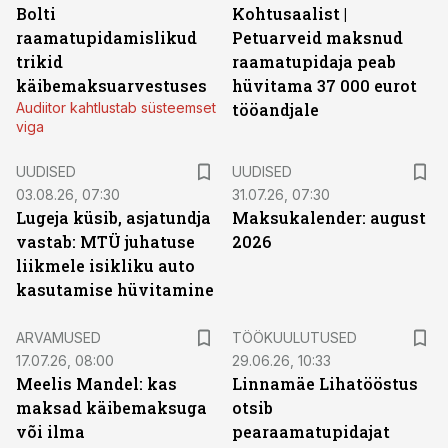
Bolti
Kohtusaalist
|
raamatupidamislikud
Petuarveid maksnud
trikid
raamatupidaja peab
käibemaksuarvestuses
hüvitama 37 000 eurot
Audiitor kahtlustab süsteemset
tööandjale
viga
UUDISED
UUDISED
03.08.26, 07:30
31.07.26, 07:30
Lugeja küsib, asjatundja
Maksukalender: august
vastab: MTÜ juhatuse
2026
liikmele isikliku auto
kasutamise hüvitamine
ST
ARVAMUSED
TÖÖKUULUTUSED
17.07.26, 08:00
29.06.26, 10:33
Meelis Mandel: kas
Linnamäe Lihatööstus
maksad käibemaksuga
otsib
või ilma
pearaamatupidajat