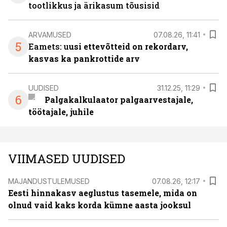
tootlikkus ja ärikasum tõusisid
ARVAMUSED
07.08.26, 11:41
5
Eamets: u
usi ettevõtteid on rekordarv,
kasvas ka pankrottide arv
UUDISED
31.12.25, 11:29
6
Palgakalkulaator palgaarvestajale,
töötajale, juhile
VIIMASED UUDISED
MAJANDUSTULEMUSED
07.08.26, 12:17
Eesti hinnakasv aeglustus tasemele, mida on
olnud vaid kaks korda kümne aasta jooksul