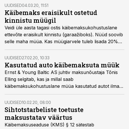
UUDISED
04.03.20, 11:51
Käibemaks eraisikult ostetud
kinnistu müügil
Veidi üle aasta tagasi ostis käibemaksukohustuslane
ettevõte eraisikult kinnistu (garaažiboks). Nüüd soovib
selle maha müüa. Kas müügiarvele tuleb lisada 20%
KM?
UUDISED
27.02.20, 10:33
Kasutatud auto käibemaksuta müük
Ernst & Young Baltic AS juhtiv maksunõustaja Tõnis
Elling selgitab, kas ja millal saab
käibemaksukohustuslane müüa kasutatud autot ilma
käibemaksuta.
UUDISED
10.02.20, 08:00
Sihtotstarbeliste toetuste
maksustatav väärtus
Käibemaksuseaduse (KMS) § 12 sätestab