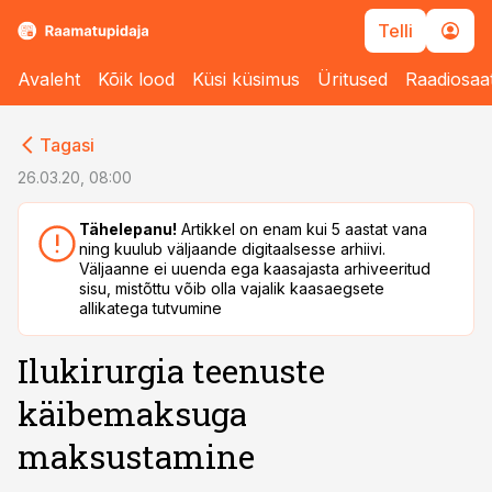
Telli
Avaleht
Kõik lood
Küsi küsimus
Üritused
Raadiosaa
cebook
Tagasi
Twitter)
26.03.20, 08:00
kedIn
Tähelepanu!
Artikkel on enam kui 5 aastat vana
ning kuulub väljaande digitaalsesse arhiivi.
ail
Väljaanne ei uuenda ega kaasajasta arhiveeritud
sisu, mistõttu võib olla vajalik kaasaegsete
k
allikatega tutvumine
Ilukirurgia teenuste
käibemaksuga
maksustamine