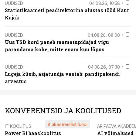
UUDISED
04.08.26, 10:58
Statistikaameti peadirektorina alustas tööd Kaur
Kajak
UUDISED
04.08.26, 08:00
Uus TSD kord paneb raamatupidajad vigu
parandama kohe, mitte enam kuu lõpus
UUDISED
04.08.26, 07:30
Lugeja küsib, asjatundja vastab: pandipakendi
arvestus
KONVERENTSID JA KOOLITUSED
8 akadeemilist tundi
IT KOOLITUS
ÄRIPÄEVA AKADEE
Power BI baaskoolitus
AI võimalused