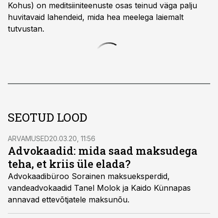
Kohus) on meditsiiniteenuste osas teinud väga palju
huvitavaid lahendeid, mida hea meelega laiemalt
tutvustan.
SEOTUD LOOD
ARVAMUSED
20.03.20, 11:56
Advokaadid: mida saad maksudega
teha, et kriis üle elada?
Advokaadibüroo Sorainen maksueksperdid,
vandeadvokaadid Tanel Molok ja Kaido Künnapas
annavad ettevõtjatele maksunõu.