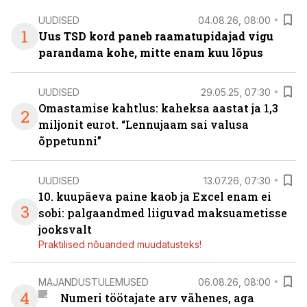
UUDISED
04.08.26, 08:00
1
Uus TSD kord paneb raamatupidajad vigu
parandama kohe, mitte enam kuu lõpus
UUDISED
29.05.25, 07:30
Omastamise kahtlus: kaheksa aastat ja 1,3
2
miljonit eurot. “Lennujaam sai valusa
õppetunni”
UUDISED
13.07.26, 07:30
10. kuupäeva paine kaob ja Excel enam ei
3
sobi: palgaandmed liiguvad maksuametisse
jooksvalt
Praktilised nõuanded muudatusteks!
MAJANDUSTULEMUSED
06.08.26, 08:00
4
Numeri töötajate arv vähenes, aga