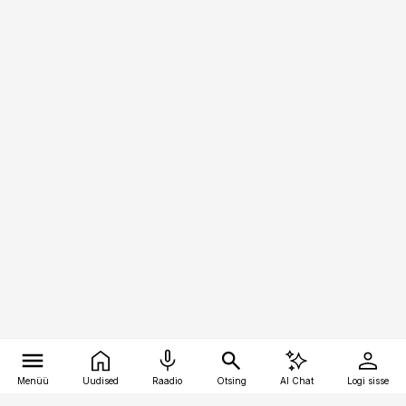
Menüü
Uudised
Raadio
Otsing
AI Chat
Logi sisse