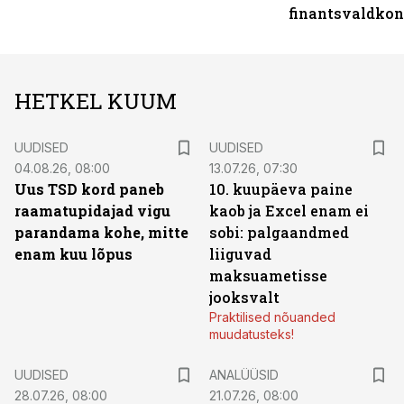
finantsvaldko
HETKEL KUUM
UUDISED
UUDISED
04.08.26, 08:00
13.07.26, 07:30
Uus TSD kord paneb
10. kuupäeva paine
raamatupidajad vigu
kaob ja Excel enam ei
parandama kohe, mitte
sobi: palgaandmed
enam kuu lõpus
liiguvad
maksuametisse
jooksvalt
Praktilised nõuanded
muudatusteks!
UUDISED
ANALÜÜSID
28.07.26, 08:00
21.07.26, 08:00