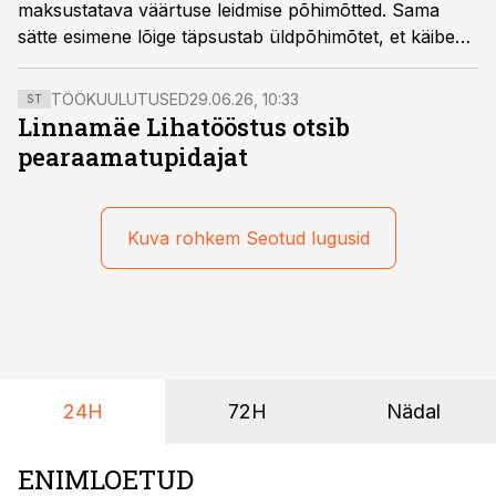
maksustatava väärtuse leidmise põhimõtted. Sama
sätte esimene lõige täpsustab üldpõhimõtet, et käibe
maksustatava väärtuse ning kauba ühendusesisese
soetamise ja saadava teenuse maksustatava väärtuse
TÖÖKUULUTUSED
29.06.26, 10:33
ST
moodustavad kauba või teenuse müügihind ning kõik
Linnamäe Lihatööstus otsib
muu tasuna käsitatav, mille kauba võõrandaja või
pearaamatupidajat
teenuse osutaja kauba ostjalt, teenuse saajalt või
kolmandalt isikult kauba või teenuse eest on saanud
või saab.
Kuva rohkem Seotud lugusid
24H
72H
Nädal
ENIMLOETUD