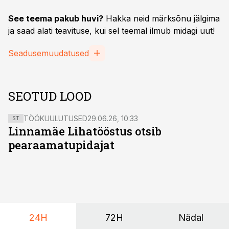
See teema pakub huvi?
Hakka neid märksõnu jälgima
ja saad alati teavituse, kui sel teemal ilmub midagi uut!
Seadusemuudatused
SEOTUD LOOD
TÖÖKUULUTUSED
29.06.26, 10:33
ST
Linnamäe Lihatööstus otsib
pearaamatupidajat
24H
72H
Nädal