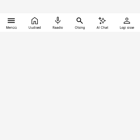
Menüü
Uudised
Raadio
Otsing
AI Chat
Logi sisse
Vana-Lõuna 39/1, 19094 Tallinn
(+372) 667 0111
raamatupidaja@raamatupidaja.ee
Telli
Reklaam
Firmast
Sisu kasutamisõigused
Ajakirjaniku
eetikakoodeks
Üldtingimused
Privaatsustingimused
Küpsiste poliitika
KKK