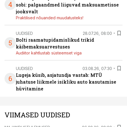
4
sobi: palgaandmed liiguvad maksuametisse
jooksvalt
Praktilised nõuanded muudatusteks!
UUDISED
28.07.26, 08:00
Bolti raamatupidamislikud trikid
5
käibemaksuarvestuses
Audiitor kahtlustab süsteemset viga
UUDISED
03.08.26, 07:30
Lugeja küsib, asjatundja vastab: MTÜ
6
juhatuse liikmele isikliku auto kasutamise
hüvitamine
VIIMASED UUDISED