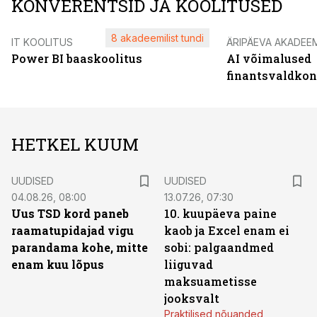
KONVERENTSID JA KOOLITUSED
8 akadeemilist tundi
IT KOOLITUS
ÄRIPÄEVA AKADEE
Power BI baaskoolitus
AI võimalused
finantsvaldko
HETKEL KUUM
UUDISED
UUDISED
04.08.26, 08:00
13.07.26, 07:30
Uus TSD kord paneb
10. kuupäeva paine
raamatupidajad vigu
kaob ja Excel enam ei
parandama kohe, mitte
sobi: palgaandmed
enam kuu lõpus
liiguvad
maksuametisse
jooksvalt
Praktilised nõuanded