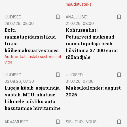
muudatusteks!
UUDISED
ANALÜÜSID
28.07.26, 08:00
21.07.26, 08:00
Bolti
Kohtusaalist
|
raamatupidamislikud
Petuarveid maksnud
trikid
raamatupidaja peab
käibemaksuarvestuses
hüvitama 37 000 eurot
Audiitor kahtlustab süsteemset
tööandjale
viga
UUDISED
UUDISED
03.08.26, 07:30
31.07.26, 07:30
Lugeja küsib, asjatundja
Maksukalender: august
vastab: MTÜ juhatuse
2026
liikmele isikliku auto
kasutamise hüvitamine
ST
ARVAMUSED
SISUTURUNDUS