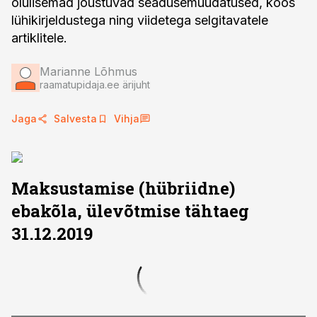
olulisemad jõustuvad seadusemuudatused, koos
lühikirjeldustega ning viidetega selgitavatele
artiklitele.
Marianne Lõhmus
raamatupidaja.ee ärijuht
Jaga
Salvesta
Vihja
Maksustamise (hübriidne)
ebakõla, ülevõtmise tähtaeg
31.12.2019