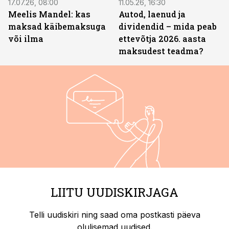
17.07.26, 08:00
11.05.26, 16:30
Meelis Mandel: kas
Autod, laenud ja
maksad käibemaksuga
dividendid – mida peab
või ilma
ettevõtja 2026. aasta
maksudest teadma?
LIITU UUDISKIRJAGA
Telli uudiskiri ning saad oma postkasti päeva
olulisemad uudised.