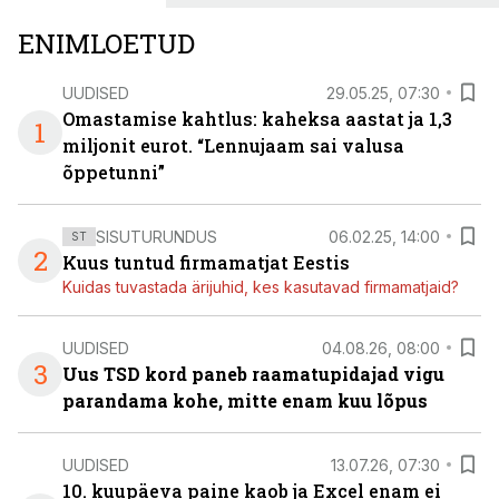
ENIMLOETUD
UUDISED
29.05.25, 07:30
Omastamise kahtlus: kaheksa aastat ja 1,3
1
miljonit eurot. “Lennujaam sai valusa
õppetunni”
SISUTURUNDUS
06.02.25, 14:00
ST
2
Kuus tuntud firmamatjat Eestis
Kuidas tuvastada ärijuhid, kes kasutavad firmamatjaid?
UUDISED
04.08.26, 08:00
3
Uus TSD kord paneb raamatupidajad vigu
parandama kohe, mitte enam kuu lõpus
UUDISED
13.07.26, 07:30
10. kuupäeva paine kaob ja Excel enam ei