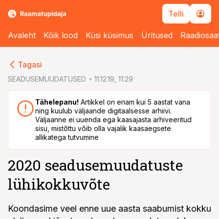
Telli
Avaleht
Kõik lood
Küsi küsimus
Üritused
Raadiosaa
cebook
Tagasi
Twitter)
SEADUSEMUUDATUSED
11.12.19, 11:29
kedIn
Tähelepanu!
Artikkel on enam kui 5 aastat vana
ning kuulub väljaande digitaalsesse arhiivi.
ail
Väljaanne ei uuenda ega kaasajasta arhiveeritud
sisu, mistõttu võib olla vajalik kaasaegsete
k
allikatega tutvumine
2020 seadusemuudatuste
lühikokkuvõte
Koondasime veel enne uue aasta saabumist kokku