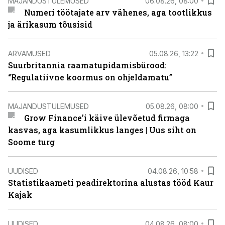
MAJANDUSTULEMUSED
06.08.26, 08:00
Numeri töötajate arv vähenes, aga tootlikkus
ja ärikasum tõusisid
ARVAMUSED
05.08.26, 13:22
Suurbritannia raamatupidamisbürood:
“Regulatiivne koormus on ohjeldamatu”
MAJANDUSTULEMUSED
05.08.26, 08:00
Grow Finance’i käive ülevõetud firmaga
kasvas, aga kasumlikkus langes | Uus siht on
Soome turg
UUDISED
04.08.26, 10:58
Statistikaameti peadirektorina alustas tööd Kaur
Kajak
UUDISED
04.08.26, 08:00