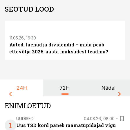
SEOTUD LOOD
ST
11.05.26, 16:30
Autod, laenud ja dividendid – mida peab
ettevõtja 2026. aasta maksudest teadma?
24H
72H
Nädal
ENIMLOETUD
UUDISED
04.08.26, 08:00
1
Uus TSD kord paneb raamatupidajad vigu