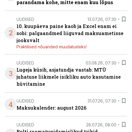
parandama kohe, mitte enam kuu lõpus
UUDISED
13.07.26, 07:30
10. kuupäeva paine kaob ja Excel enam ei
2
sobi: palgaandmed liiguvad maksuametisse
jooksvalt
Praktilised nõuanded muudatusteks!
UUDISED
03.08.26, 07:30
Lugeja küsib, asjatundja vastab: MTÜ
3
juhatuse liikmele isikliku auto kasutamise
hüvitamine
UUDISED
31.07.26, 07:30
4
Maksukalender: august 2026
UUDISED
28.07.26, 08:00
Bolti raamatupidamislikud trikid