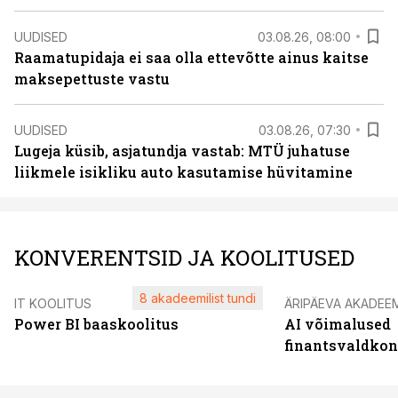
UUDISED
03.08.26, 08:00
Raamatupidaja ei saa olla ettevõtte ainus kaitse
maksepettuste vastu
UUDISED
03.08.26, 07:30
Lugeja küsib, asjatundja vastab: MTÜ juhatuse
liikmele isikliku auto kasutamise hüvitamine
KONVERENTSID JA KOOLITUSED
8 akadeemilist tundi
IT KOOLITUS
ÄRIPÄEVA AKADEE
Power BI baaskoolitus
AI võimalused
finantsvaldko