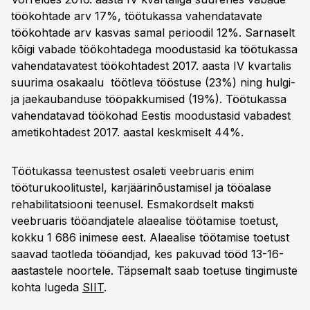
töökohtade arv 17%, töötukassa vahendatavate
töökohtade arv kasvas samal perioodil 12%. Sarnaselt
kõigi vabade töökohtadega moodustasid ka töötukassa
vahendatavatest töökohtadest 2017. aasta IV kvartalis
suurima osakaalu töötleva tööstuse (23%) ning hulgi-
ja jaekaubanduse tööpakkumised (19%). Töötukassa
vahendatavad töökohad Eestis moodustasid vabadest
ametikohtadest 2017. aastal keskmiselt 44%.
Töötukassa teenustest osaleti veebruaris enim
tööturukoolitustel, karjäärinõustamisel ja tööalase
rehabilitatsiooni teenusel. Esmakordselt maksti
veebruaris tööandjatele alaealise töötamise toetust,
kokku 1 686 inimese eest. Alaealise töötamise toetust
saavad taotleda tööandjad, kes pakuvad tööd 13-16-
aastastele noortele. Täpsemalt saab toetuse tingimuste
kohta lugeda
SIIT
.