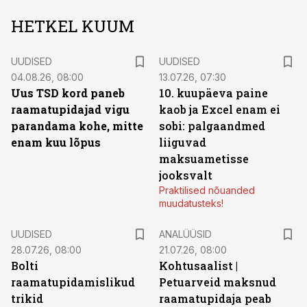
HETKEL KUUM
UUDISED
UUDISED
04.08.26, 08:00
13.07.26, 07:30
Uus TSD kord paneb
10. kuupäeva paine
raamatupidajad vigu
kaob ja Excel enam ei
parandama kohe, mitte
sobi: palgaandmed
enam kuu lõpus
liiguvad
maksuametisse
jooksvalt
Praktilised nõuanded
muudatusteks!
UUDISED
ANALÜÜSID
28.07.26, 08:00
21.07.26, 08:00
Bolti
Kohtusaalist
|
raamatupidamislikud
Petuarveid maksnud
trikid
raamatupidaja peab