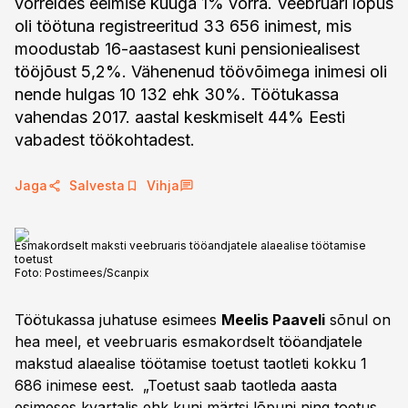
võrreldes eelmise kuuga 1% võrra. Veebruari lõpus
oli töötuna registreeritud 33 656 inimest, mis
moodustab 16-aastasest kuni pensioniealisest
tööjõust 5,2%. Vähenenud töövõimega inimesi oli
nende hulgas 10 132 ehk 30%. Töötukassa
vahendas 2017. aastal keskmiselt 44% Eesti
vabadest töökohtadest.
Jaga
Salvesta
Vihja
Esmakordselt maksti veebruaris tööandjatele alaealise töötamise
toetust
Foto:
Postimees/Scanpix
Töötukassa juhatuse esimees
Meelis Paaveli
sõnul on
hea meel, et veebruaris esmakordselt tööandjatele
makstud alaealise töötamise toetust taotleti kokku 1
686 inimese eest. „Toetust saab taotleda aasta
esimeses kvartalis ehk kuni märtsi lõpuni ning toetus