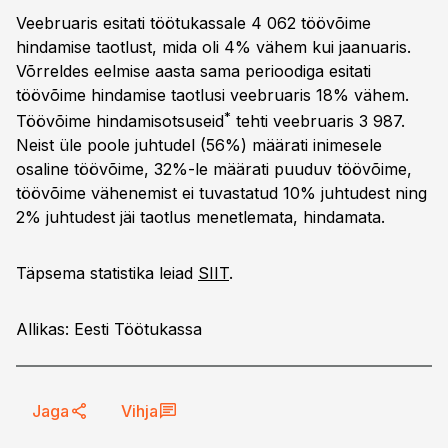
Veebruaris esitati töötukassale 4 062 töövõime
hindamise taotlust, mida oli 4% vähem kui jaanuaris.
Võrreldes eelmise aasta sama perioodiga esitati
töövõime hindamise taotlusi veebruaris 18% vähem.
*
Töövõime hindamisotsuseid
tehti veebruaris 3 987.
Neist üle poole juhtudel (56%) määrati inimesele
osaline töövõime, 32%-le määrati puuduv töövõime,
töövõime vähenemist ei tuvastatud 10% juhtudest ning
2% juhtudest jäi taotlus menetlemata, hindamata.
Täpsema statistika leiad
SIIT
.
Allikas: Eesti Töötukassa
Jaga
Vihja