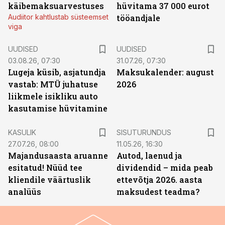
käibemaksuarvestuses
hüvitama 37 000 eurot
Audiitor kahtlustab süsteemset
tööandjale
viga
UUDISED
UUDISED
03.08.26, 07:30
31.07.26, 07:30
Lugeja küsib, asjatundja
Maksukalender: august
vastab: MTÜ juhatuse
2026
liikmele isikliku auto
kasutamise hüvitamine
ST
KASULIK
SISUTURUNDUS
27.07.26, 08:00
11.05.26, 16:30
Majandusaasta aruanne
Autod, laenud ja
esitatud! Nüüd tee
dividendid – mida peab
kliendile väärtuslik
ettevõtja 2026. aasta
analüüs
maksudest teadma?