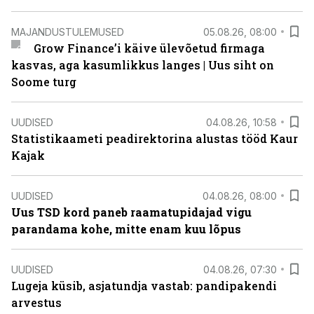
MAJANDUSTULEMUSED
05.08.26, 08:00
Grow Finance’i käive ülevõetud firmaga
kasvas, aga kasumlikkus langes | Uus siht on
Soome turg
UUDISED
04.08.26, 10:58
Statistikaameti peadirektorina alustas tööd Kaur
Kajak
UUDISED
04.08.26, 08:00
Uus TSD kord paneb raamatupidajad vigu
parandama kohe, mitte enam kuu lõpus
UUDISED
04.08.26, 07:30
Lugeja küsib, asjatundja vastab: pandipakendi
arvestus