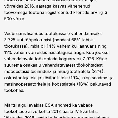
võrreldes 2016. aastaga kasvas vähenenud
töövõimega töötuna registreeritud klientide arv ligi 3
500 võrra.
Veebruaris lisandus töötukassale vahendamiseks
3 725 uut tööpakkumist (nendest 68% läbi e-
töötukassa), mida oli 14% vähem kui jaanuaris ning
11% vähem võrreldes aastataguse ajaga. Kuu jooksul
vahendatavate töökohtade koguarv oli 7 926. Kõige
suurema osakaalu vahendatavatest töökohtadest
moodustasid teenindus- ja müügi­töötajatele (22%),
oskustöötajatele ja käsitöölistele (19%) ning seadme- ja
masinaoperaatoritele ja koostajatele (18%) pakutavad
töökohad.
Märtsi algul avaldas ESA andmed ka vabade
töökohtade arvu kohta 2017. aasta IV kvartalis.
Võrreldes 2016. aasta IV kvartaliga suurenes vabade