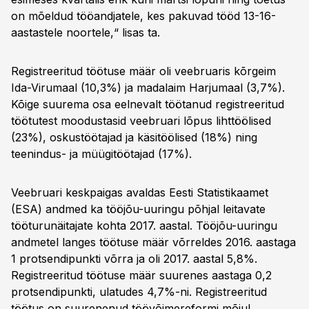
on mõeldud tööandjatele, kes pakuvad tööd 13-16-
aastastele noortele,“ lisas ta.
Registreeritud töötuse määr oli veebruaris kõrgeim
Ida-Virumaal (10,3%) ja madalaim Harjumaal (3,7%).
Kõige suurema osa eelnevalt töötanud registreeritud
töötutest moodustasid veebruari lõpus lihttöölised
(23%), oskustöötajad ja käsitöölised (18%) ning
teenindus- ja müügitöötajad (17%).
Veebruari keskpaigas avaldas Eesti Statistikaamet
(ESA) andmed ka tööjõu-uuringu põhjal leitavate
tööturunäitajate kohta 2017. aastal. Tööjõu-uuringu
andmetel langes töötuse määr võrreldes 2016. aastaga
1 protsendipunkti võrra ja oli 2017. aastal 5,8%.
Registreeritud töötuse määr suurenes aastaga 0,2
protsendipunkti, ulatudes 4,7%-ni. Registreeritud
töötus on suurenenud töövõime­reformi mõjul,