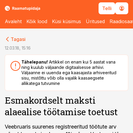
Telli
Avaleht
Kõik lood
Küsi küsimus
Üritused
Raadiosaa
cebook
cebook
Tagasi
Twitter)
Twitter)
12.03.18, 15:16
kedIn
kedIn
Tähelepanu!
Artikkel on enam kui 5 aastat vana
ning kuulub väljaande digitaalsesse arhiivi.
ail
ail
Väljaanne ei uuenda ega kaasajasta arhiveeritud
sisu, mistõttu võib olla vajalik kaasaegsete
k
k
allikatega tutvumine
Esmakordselt maksti
alaealise töötamise toetust
Veebruaris suurenes registreeritud töötute arv