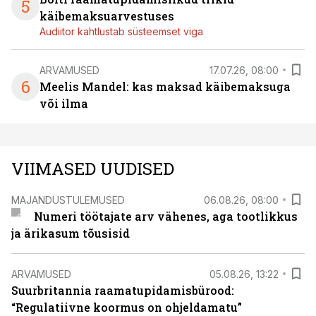
5
käibemaksuarvestuses
Audiitor kahtlustab süsteemset viga
ARVAMUSED
17.07.26, 08:00
6
Meelis Mandel: kas maksad käibemaksuga
või ilma
VIIMASED UUDISED
MAJANDUSTULEMUSED
06.08.26, 08:00
Numeri töötajate arv vähenes, aga tootlikkus
ja ärikasum tõusisid
ARVAMUSED
05.08.26, 13:22
Suurbritannia raamatupidamisbürood:
“Regulatiivne koormus on ohjeldamatu”