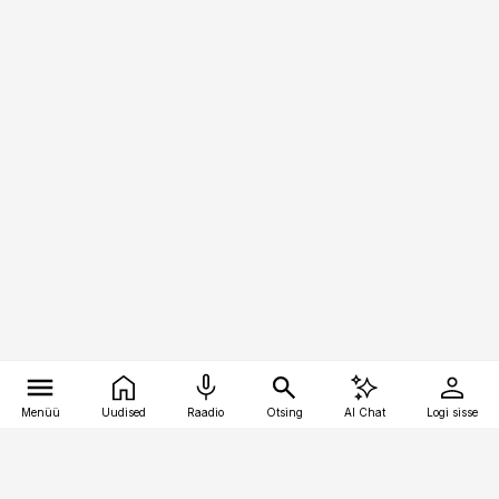
Menüü
Uudised
Raadio
Otsing
AI Chat
Logi sisse