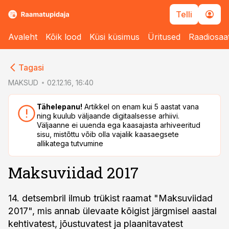
Telli
Avaleht
Kõik lood
Küsi küsimus
Üritused
Raadiosaa
cebook
cebook
Tagasi
Twitter)
Twitter)
MAKSUD
02.12.16, 16:40
kedIn
kedIn
Tähelepanu!
Artikkel on enam kui 5 aastat vana
ning kuulub väljaande digitaalsesse arhiivi.
ail
ail
Väljaanne ei uuenda ega kaasajasta arhiveeritud
sisu, mistõttu võib olla vajalik kaasaegsete
k
k
allikatega tutvumine
Maksuviidad 2017
14. detsembril ilmub trükist raamat "Maksuviidad
2017", mis annab ülevaate kõigist järgmisel aastal
kehtivatest, jõustuvatest ja plaanitavatest