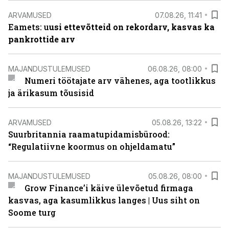
ARVAMUSED
07.08.26, 11:41
Eamets: u
usi ettevõtteid on rekordarv, kasvas ka
pankrottide arv
MAJANDUSTULEMUSED
06.08.26, 08:00
Numeri töötajate arv vähenes, aga tootlikkus
ja ärikasum tõusisid
ARVAMUSED
05.08.26, 13:22
Suurbritannia raamatupidamisbürood:
“Regulatiivne koormus on ohjeldamatu”
MAJANDUSTULEMUSED
05.08.26, 08:00
Grow Finance’i käive ülevõetud firmaga
kasvas, aga kasumlikkus langes | Uus siht on
Soome turg