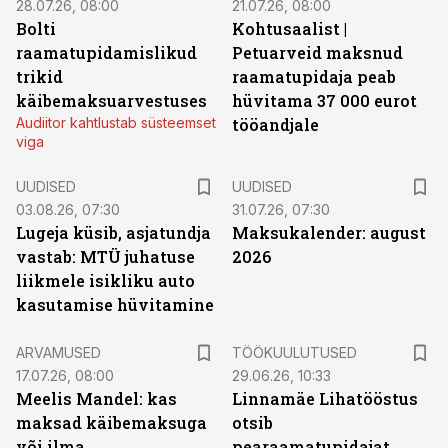
28.07.26, 08:00
21.07.26, 08:00
Bolti
Kohtusaalist
|
raamatupidamislikud
Petuarveid maksnud
trikid
raamatupidaja peab
käibemaksuarvestuses
hüvitama 37 000 eurot
Audiitor kahtlustab süsteemset
tööandjale
viga
UUDISED
UUDISED
03.08.26, 07:30
31.07.26, 07:30
Lugeja küsib, asjatundja
Maksukalender: august
vastab: MTÜ juhatuse
2026
liikmele isikliku auto
kasutamise hüvitamine
ST
ARVAMUSED
TÖÖKUULUTUSED
17.07.26, 08:00
29.06.26, 10:33
Meelis Mandel: kas
Linnamäe Lihatööstus
maksad käibemaksuga
otsib
või ilma
pearaamatupidajat