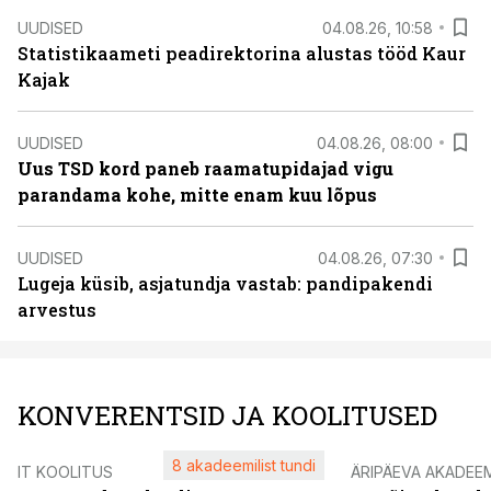
UUDISED
04.08.26, 10:58
Statistikaameti peadirektorina alustas tööd Kaur
Kajak
UUDISED
04.08.26, 08:00
Uus TSD kord paneb raamatupidajad vigu
parandama kohe, mitte enam kuu lõpus
UUDISED
04.08.26, 07:30
Lugeja küsib, asjatundja vastab: pandipakendi
arvestus
KONVERENTSID JA KOOLITUSED
8 akadeemilist tundi
IT KOOLITUS
ÄRIPÄEVA AKADEE