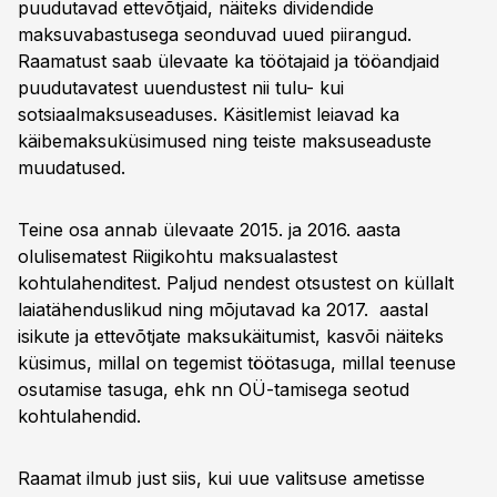
puudutavad ettevõtjaid, näiteks dividendide
maksuvabastusega seonduvad uued piirangud.
Raamatust saab ülevaate ka töötajaid ja tööandjaid
puudutavatest uuendustest nii tulu- kui
sotsiaalmaksuseaduses. Käsitlemist leiavad ka
käibemaksuküsimused ning teiste maksuseaduste
muudatused.
Teine osa annab ülevaate 2015. ja 2016. aasta
olulisematest Riigikohtu maksualastest
kohtulahenditest. Paljud nendest otsustest on küllalt
laiatähenduslikud ning mõjutavad ka 2017. aastal
isikute ja ettevõtjate maksukäitumist, kasvõi näiteks
küsimus, millal on tegemist töötasuga, millal teenuse
osutamise tasuga, ehk nn OÜ-tamisega seotud
kohtulahendid.
Raamat ilmub just siis, kui uue valitsuse ametisse