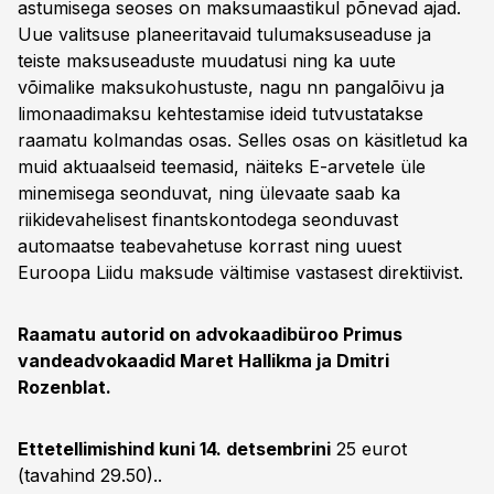
astumisega seoses on maksumaastikul põnevad ajad.
Uue valitsuse planeeritavaid tulumaksuseaduse ja
teiste maksuseaduste muudatusi ning ka uute
võimalike maksukohustuste, nagu nn pangalõivu ja
limonaadimaksu kehtestamise ideid tutvustatakse
raamatu kolmandas osas. Selles osas on käsitletud ka
muid aktuaalseid teemasid, näiteks E-arvetele üle
minemisega seonduvat, ning ülevaate saab ka
riikidevahelisest finantskontodega seonduvast
automaatse teabevahetuse korrast ning uuest
Euroopa Liidu maksude vältimise vastasest direktiivist.
Raamatu autorid on advokaadibüroo Primus
vandeadvokaadid Maret Hallikma ja Dmitri
Rozenblat.
Ettetellimishind kuni 14. detsembrini
25 eurot
(tavahind 29.50)..