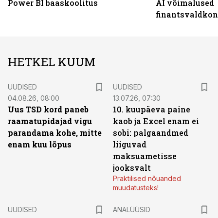
Power BI baaskoolitus
AI võimalused
finantsvaldko
HETKEL KUUM
UUDISED
UUDISED
04.08.26, 08:00
13.07.26, 07:30
Uus TSD kord paneb
10. kuupäeva paine
raamatupidajad vigu
kaob ja Excel enam ei
parandama kohe, mitte
sobi: palgaandmed
enam kuu lõpus
liiguvad
maksuametisse
jooksvalt
Praktilised nõuanded
muudatusteks!
UUDISED
ANALÜÜSID