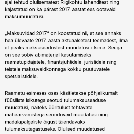
ajal tehtud olulisematest Riigikohtu lahenditest ning
kajastatud on ka pärast 2017. aastat ees ootavaid
maksumuudatusi.
„Maksuviidad 2017“ on koostatud nii, et see annaks
hea ülevaate 2017. aasta aktuaalsetest teemadest, ilma
et peaks maksuseadustest muudatusi otsima. Seega
on see sobiv abimaterjal kasutamiseks
raamatupidajatele, finantsjuhtidele, juristidele ning
teistele maksuvaldkonnaga kokku puutuvatele
spetsialistidele.
Raamatu esimeses osas käsitletakse põhjalikumalt
füüsiliste isikutega seotud tulumaksuseaduse
muudatusi, näiteks üüritulust tehtavate
mahaarvamistega seonduvaid muudatusi ning
madalapalgaliste õigust täiendavaks
tulumaksutagastuseks. Olulised muudatused