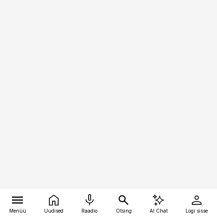
Menüü
Uudised
Raadio
Otsing
AI Chat
Logi sisse