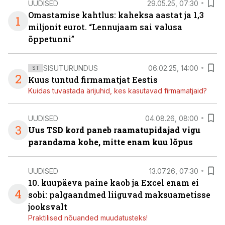
UUDISED
29.05.25, 07:30
Omastamise kahtlus: kaheksa aastat ja 1,3
1
miljonit eurot. “Lennujaam sai valusa
õppetunni”
SISUTURUNDUS
06.02.25, 14:00
ST
2
Kuus tuntud firmamatjat Eestis
Kuidas tuvastada ärijuhid, kes kasutavad firmamatjaid?
UUDISED
04.08.26, 08:00
3
Uus TSD kord paneb raamatupidajad vigu
parandama kohe, mitte enam kuu lõpus
UUDISED
13.07.26, 07:30
10. kuupäeva paine kaob ja Excel enam ei
4
sobi: palgaandmed liiguvad maksuametisse
jooksvalt
Praktilised nõuanded muudatusteks!