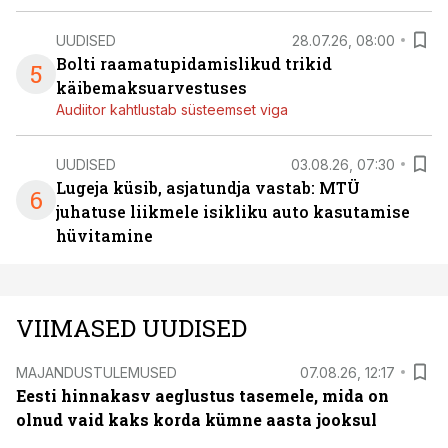
UUDISED
28.07.26, 08:00
Bolti raamatupidamislikud trikid
5
käibemaksuarvestuses
Audiitor kahtlustab süsteemset viga
UUDISED
03.08.26, 07:30
Lugeja küsib, asjatundja vastab: MTÜ
6
juhatuse liikmele isikliku auto kasutamise
hüvitamine
VIIMASED UUDISED
MAJANDUSTULEMUSED
07.08.26, 12:17
Eesti hinnakasv aeglustus tasemele, mida on
olnud vaid kaks korda kümne aasta jooksul