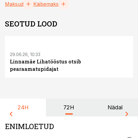
Maksud
Käibemaks
SEOTUD LOOD
ST
29.06.26, 10:33
Linnamäe Lihatööstus otsib
pearaamatupidajat
24H
72H
Nädal
ENIMLOETUD