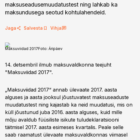
maksuseadusemuudatustest ning lahkab ka
maksundusega seotud kohtulahendeid.
Jaga
Salvesta
Vihja
Maksuviidad 2017
Foto:
Äripäev
14. detsembril ilmub maksuvaldkonna teejuht
"Maksuviidad 2017".
„Maksuviidad 2017“ annab ülevaate 2017. aasta
alguses ja aasta jooksul jõustuvatest maksuseaduste
muudatustest ning kajastab ka neid muudatusi, mis on
küll jõustunud juba 2016. aasta alguses, kuid mille
mõju avaldub füüsiliste isikute tuludeklaratsiooni
täitmisel 2017. aasta esimeses kvartalis. Peale selle
saab raamatust ülevaate maksuvaldkonnas viimasel